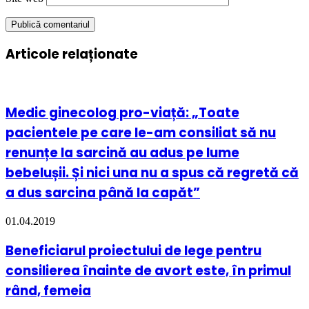
Articole relaționate
Medic ginecolog pro-viață: „Toate
pacientele pe care le-am consiliat să nu
renunțe la sarcină au adus pe lume
bebelușii. Și nici una nu a spus că regretă că
a dus sarcina până la capăt”
01.04.2019
Beneficiarul proiectului de lege pentru
consilierea înainte de avort este, în primul
rând, femeia