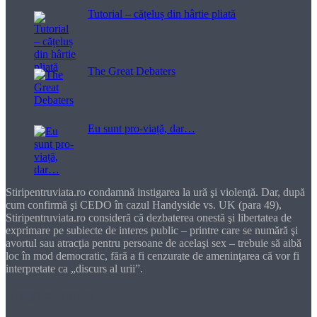
Tutorial – cățeluș din hârtie pliată
The Great Debaters
Eu sunt pro-viață, dar…
Stiripentruviata.ro condamnă instigarea la ură şi violenţă. Dar, după
cum confirmă şi CEDO în cazul Handyside vs. UK (para 49),
Stiripentruviata.ro consideră că dezbaterea onestă şi libertatea de
exprimare pe subiecte de interes public – printre care se numără şi
avortul sau atracţia pentru persoane de acelaşi sex – trebuie să aibă
loc în mod democratic, fără a fi cenzurate de ameninţarea că vor fi
interpretate ca „discurs al urii”.
Dragă cititorule