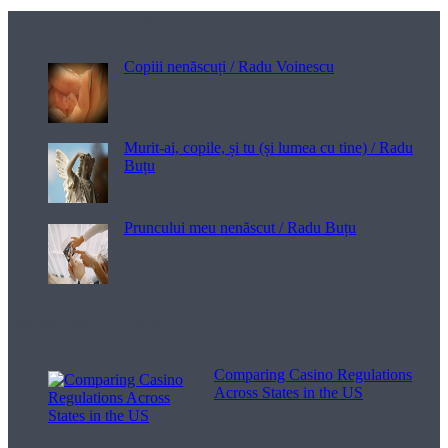
Poezii pentru viață
Copiii nenăscuți / Radu Voinescu
Murit-ai, copile, și tu (și lumea cu tine) / Radu
Buțu
Pruncului meu nenăscut / Radu Buțu
Melodii pentru viață
Comparing Casino Regulations
Across States in the US