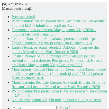
joi, 6 august 2026
Marșul pentru viață
Povestea inimii
Participanții la Marșul pentru viață București 2026 au ascultat
în direct bătăile inimii unui copil nenăscut
Comunicat post-eveniment Marșul pentru Viață 2026 –
„Solidaritate pentru amândoi”
Teodora Diana Paul: Solidaritatea pentru amândoi – pe
înțelesul tuturor / Marșul pentru Viață București 2026
Larisa Negru, persoană adoptată: Adopția – o naștere din
inimă / Marșul pentru Viață București 2026
Cristian Budău: Să nu o împingi spre o alegere pe care
sufletul ei nu și-o dorește. Prin tăcere. Prin distanță. Eu asta
am făcut / Marșul pentru Viață București 2026
Mara Epuraș, Centrul Maternal Sf. Elena: Schimbarea nu ține
de cât de mare ești, ci de cât de mult îți pasă / Marșul pentru
Viață București 2026
Maria Czernin, Pro-Life Europe: Adevărul dă viață. Să nu ne
fie teamă să-l rostim / Marșul pentru Viață București 2026
PS Vincențiu: Prin participarea la Marșul pentru Viață spunem
„Da” iubirii
Noi Marșuri pentru Viață în județul Mureș: Luduș și Iernut
Caută