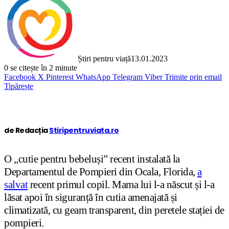
Știri pentru viață
13.01.2023
0
se citește în 2 minute
Facebook
X
Pinterest
WhatsApp
Telegram
Viber
Trimite prin email
Tipărește
de Redacția
Stiripentruviata.ro
O „cutie pentru bebeluși” recent instalată la
Departamentul de Pompieri din Ocala, Florida,
a
salvat
recent primul copil. Mama lui l-a născut și l-a
lăsat apoi în siguranță în cutia amenajată și
climatizată, cu geam transparent, din peretele stației de
pompieri.