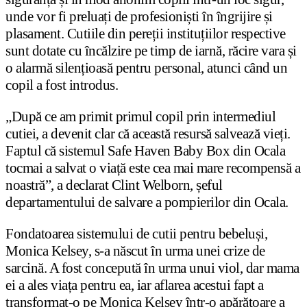
unde vor fi preluați de profesioniști în îngrijire și
plasament. Cutiile din pereții instituțiilor respective
sunt dotate cu încălzire pe timp de iarnă, răcire vara și
o alarmă silențioasă pentru personal, atunci când un
copil a fost introdus.
„După ce am primit primul copil prin intermediul
cutiei, a devenit clar că această resursă salvează vieți.
Faptul că sistemul Safe Haven Baby Box din Ocala
tocmai a salvat o viață este cea mai mare recompensă a
noastră”, a declarat Clint Welborn, șeful
departamentului de salvare a pompierilor din Ocala.
Fondatoarea sistemului de cutii pentru bebeluși,
Monica Kelsey, s-a născut în urma unei crize de
sarcină. A fost concepută în urma unui viol, dar mama
ei a ales viața pentru ea, iar aflarea acestui fapt a
transformat-o pe Monica Kelsey într-o apărătoare a