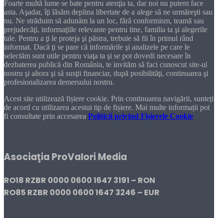
Foarte multă lume se bate pentru atenţia ta, dar noi nu putem face
asta. Aşadar, îţi lăsăm deplina libertate de a alege să ne urmăreşti sau
nu. Ne străduim să adunăm la un loc, fără conformism, teamă sau
prejudecăţi, informaţiile relevante pentru tine, familia ta şi alegerile
tale. Pentru a ţi le proteja şi păstra, trebuie să fii în primul rând
informat. Dacă ţi se pare că informările şi analizele pe care le
selectăm sunt utile pentru viaţa ta şi se pot dovedi necesare în
dezbaterea publică din România, te invităm să faci cunoscut site-ul
nostru şi altora şi să susţii financiar, după posibilităţi, continuarea şi
profesionalizarea demersului nostru.
Acest site utilizează fișiere cookie. Prin continuarea navigării, sunteți
de acord cu utilizarea acestui tip de fișiere. Mai multe informații pot
fi consultate prin accesarea
Politicii privind Fișierele Cookie
DONEAZĂ!
Asociaţia ProValori Media
RO18 RZBR 0000 0600 1647 3191 – RON
RO85 RZBR 0000 0600 1647 3246 – EUR