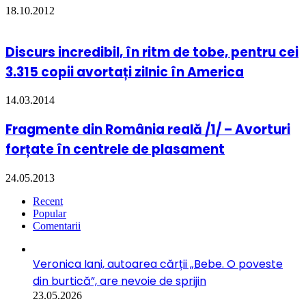
18.10.2012
Discurs incredibil, în ritm de tobe, pentru cei
3.315 copii avortați zilnic în America
14.03.2014
Fragmente din România reală /1/ – Avorturi
forțate în centrele de plasament
24.05.2013
Recent
Popular
Comentarii
Veronica Iani, autoarea cărții „Bebe. O poveste
din burtică”, are nevoie de sprijin
23.05.2026