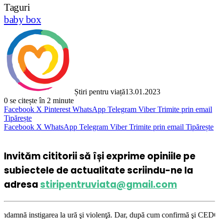
Taguri
baby box
Știri pentru viață
13.01.2023
0
se citește în 2 minute
Facebook
X
Pinterest
WhatsApp
Telegram
Viber
Trimite prin email
Tipărește
Facebook
X
WhatsApp
Telegram
Viber
Trimite prin email
Tipărește
Invităm cititorii să își exprime opiniile pe
subiectele de actualitate scriindu-ne la
adresa
stiripentruviata@gmail.com
rea la ură şi violenţă. Dar, după cum confirmă şi CEDO în cazul Handysid