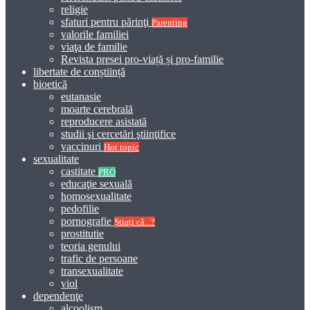
religie
sfaturi pentru părinţi
Parenting
valorile familiei
viaţa de familie
Revista presei pro-viață și pro-familie
libertate de conștiință
bioetică
eutanasie
moarte cerebrală
reproducere asistată
studii şi cercetări ştiinţifice
vaccinuri
Hot topic
sexualitate
castitate
PRO
educaţie sexuală
homosexualitate
pedofilie
pornografie
Știați că...?
prostitutie
teoria genului
trafic de persoane
transexualitate
viol
dependenţe
alcoolism