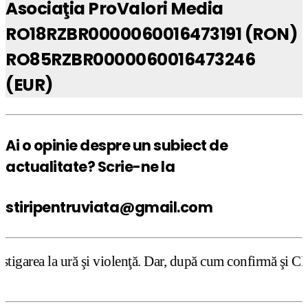
Asociaţia ProValori Media
RO18RZBR0000060016473191 (RON)
RO85RZBR0000060016473246
(EUR)
Ai o opinie despre un subiect de
actualitate? Scrie-ne la
stiripentruviata@gmail.com
şi violenţă. Dar, după cum confirmă şi CEDO în cazul Hand