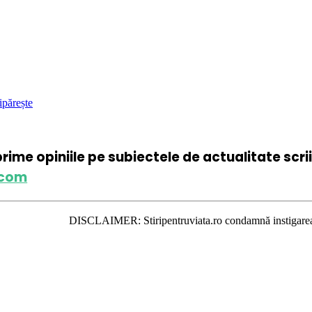
ipărește
xprime opiniile pe subiectele de actualitate scr
.com
DISCLAIMER: Stiripentruviata.ro condamnă instigarea la ură şi viole