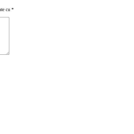
ate cu
*