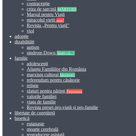
contracepție
criza de sarcină
MĂRTURII
Marșul pentru Viață
miracolul vieţii
nou!
Revista „Pentru viață”
viol
adopţie
dizabilităţi
autism
sindrom Down
Știați că...?
familie
adolescenţi
Alianța Familiilor din România
marxism cultural
Ideologii
referendum pentru căsătorie
religie
sfaturi pentru părinţi
Parenting
valorile familiei
viaţa de familie
Revista presei pro-viață și pro-familie
libertate de conștiință
bioetică
eutanasie
moarte cerebrală
reproducere asistată