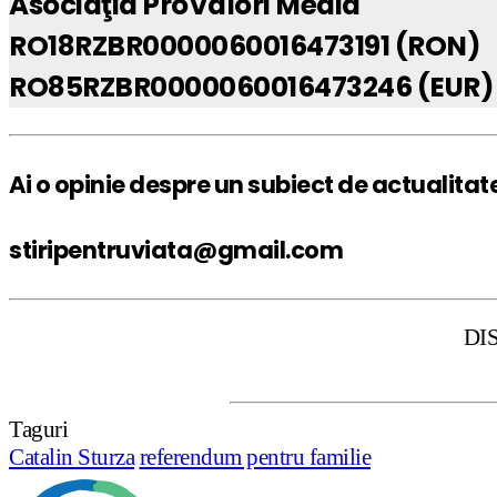
Asociaţia ProValori Media
RO18RZBR0000060016473191 (RON)
RO85RZBR0000060016473246 (EUR)
Ai o opinie despre un subiect de actualitat
stiripentruviata@gmail.com
DISCLAIMER: St
Taguri
Catalin Sturza
referendum pentru familie