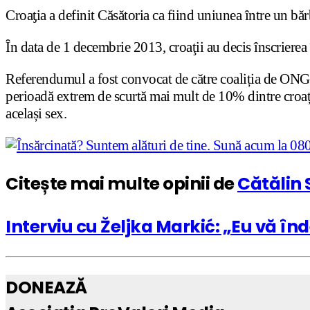
Croaƫia a definit Căsătoria ca fiind uniunea între un
Ȋn data de 1 decembrie 2013, croaţii au decis înscrierea î
Referendumul a fost convocat de către coaliția de ONG-
perioadă extrem de scurtă mai mult de 10% dintre croați
același sex.
Citește mai multe opinii de
Cătălin 
Interviu cu Željka Markić: „Eu vă înd
DONEAZĂ