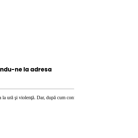
iindu-ne la
adresa
nţă. Dar, după cum confirmă şi CEDO în cazul Handyside vs. UK (para 49),