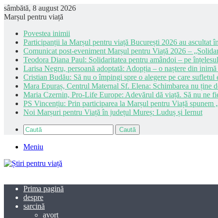
sâmbătă, 8 august 2026
Marșul pentru viață
Povestea inimii
Participanții la Marșul pentru viață București 2026 au ascultat în
Comunicat post-eveniment Marșul pentru Viață 2026 – „Solidar
Teodora Diana Paul: Solidaritatea pentru amândoi – pe înțelesul
Larisa Negru, persoană adoptată: Adopția – o naștere din inimă
Cristian Budău: Să nu o împingi spre o alegere pe care sufletul e
Mara Epuraș, Centrul Maternal Sf. Elena: Schimbarea nu ține de 
Maria Czernin, Pro-Life Europe: Adevărul dă viață. Să nu ne fi
PS Vincențiu: Prin participarea la Marșul pentru Viață spunem „
Noi Marșuri pentru Viață în județul Mureș: Luduș și Iernut
Caută
Meniu
Prima pagină
despre
sarcină
avort