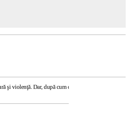
 Dar, după cum confirmă şi CEDO în cazul Handyside vs. UK