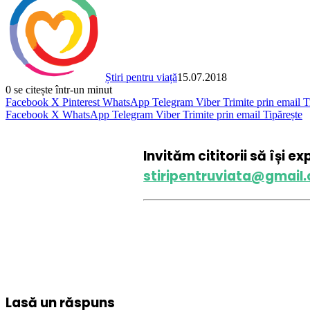
Știri pentru viață
15.07.2018
0
se citește într-un minut
Facebook
X
Pinterest
WhatsApp
Telegram
Viber
Trimite prin email
T
Facebook
X
WhatsApp
Telegram
Viber
Trimite prin email
Tipărește
Invităm cititorii să își e
stiripentruviata@gmail
Lasă un răspuns