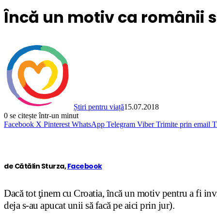
Încă un motiv ca românii 
Știri pentru viață
15.07.2018
0
se citește într-un minut
Facebook
X
Pinterest
WhatsApp
Telegram
Viber
Trimite prin email
T
de Cătălin Sturza,
Facebook
Dacă tot ƫinem cu Croatia, încă un motiv pentru a fi inv
deja s-au apucat unii să facă pe aici prin jur).