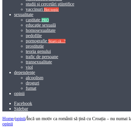
studii şi cercetări ştiinţifice
vaccinuri
Hot topic
sexualitate
castitate
PRO
educaţie sexuală
homosexualitate
pedofilie
pornografie
Știați că...?
prostitutie
teoria genului
trafic de persoane
transexualitate
viol
dependenţe
alcoolism
droguri
fumat
opinii
Facebook
Sidebar
Home
/
opinii
/
Încă un motiv ca românii să țină cu Croația – nu numai
opinii