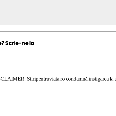
e? Scrie-ne la
iripentruviata.ro condamnă instigarea la ură şi violenţă.