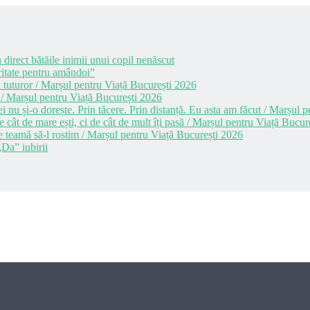
 direct bătăile inimii unui copil nenăscut
itate pentru amândoi”
 tuturor / Marșul pentru Viață București 2026
 / Marșul pentru Viață București 2026
i nu și-o dorește. Prin tăcere. Prin distanță. Eu asta am făcut / Marșul
cât de mare ești, ci de cât de mult îți pasă / Marșul pentru Viață Bucur
e teamă să-l rostim / Marșul pentru Viață București 2026
Da” iubirii