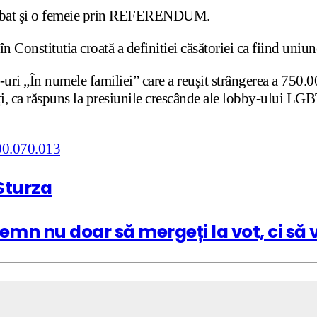
 bărbat şi o femeie prin REFERENDUM.
n Constitutia croată a definitiei căsătoriei ca fiind uniun
uri „În numele familiei” care a reușit strângerea a 750.
, ca răspuns la presiunile crescânde ale lobby-ului LGBT
Sturza
emn nu doar să mergeți la vot, ci să v