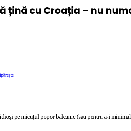
să țină cu Croația – nu num
ipărește
idioși pe micuțul popor balcanic (sau pentru a-i minimali