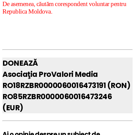
De asemenea, căutăm corespondent voluntar pentru
Republica Moldova.
DONEAZĂ
Asociaţia ProValori Media
RO18RZBR0000060016473191 (RON)
RO85RZBR0000060016473246
(EUR)
Ai o opinie despre un subiect de