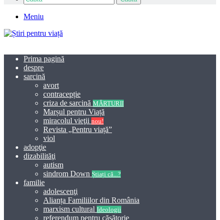
Meniu
Prima pagină
despre
sarcină
avort
contracepție
criza de sarcină
MĂRTURII
Marșul pentru Viață
miracolul vieţii
nou!
Revista „Pentru viață”
viol
adopţie
dizabilităţi
autism
sindrom Down
Știați că...?
familie
adolescenţi
Alianța Familiilor din România
marxism cultural
Ideologii
referendum pentru căsătorie