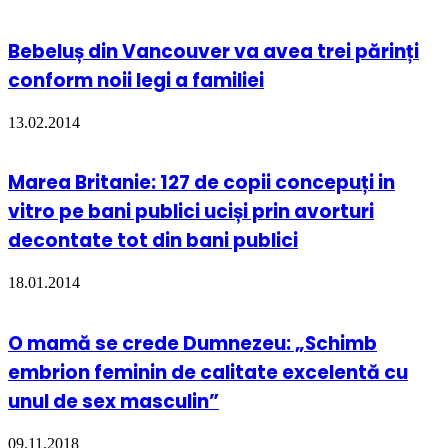
Bebeluș din Vancouver va avea trei părinți
conform noii legi a familiei
13.02.2014
Marea Britanie: 127 de copii concepuți in
vitro pe bani publici uciși prin avorturi
decontate tot din bani publici
18.01.2014
O mamă se crede Dumnezeu: „Schimb
embrion feminin de calitate excelentă cu
unul de sex masculin”
09.11.2018