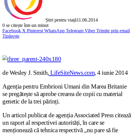
Știri pentru viață
11.06.2014
0
se citește într-un minut
Facebook
X
Pinterest
WhatsApp
Telegram
Viber
Trimite prin email
Tipărește
de Wesley J. Smith,
LifeSiteNews.com
, 4 iunie 2014
Agenția pentru Embrioni Umani din Marea Britanie
se pregătește să aprobe crearea de copii cu material
genetic de la trei părinți.
Un articol publicat de agenția Associated Press citează
un raport al respectivei autorități, în care se
menționează că tehnica respectivă „nu pare să fie