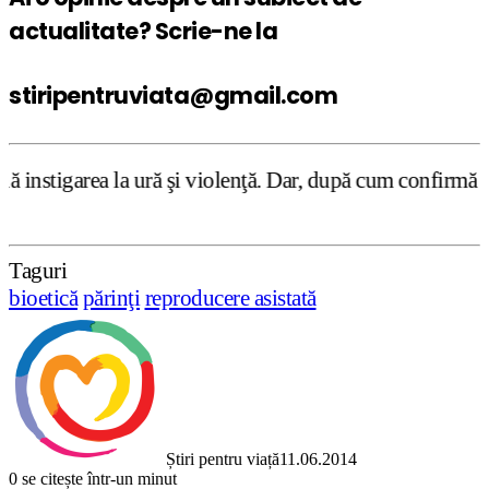
actualitate? Scrie-ne la
stiripentruviata@gmail.com
ură şi violenţă. Dar, după cum confirmă şi CEDO în cazul 
Taguri
bioetică
părinţi
reproducere asistată
Știri pentru viață
11.06.2014
0
se citește într-un minut