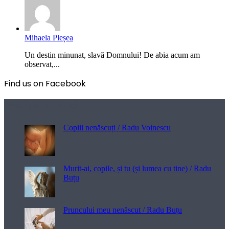
Mihaela Pleșea
Un destin minunat, slavă Domnului! De abia acum am
observat,...
Find us on Facebook
Poezii pentru viață
Copiii nenăscuți / Radu Voinescu
Murit-ai, copile, și tu (și lumea cu tine) / Radu
Buțu
Pruncului meu nenăscut / Radu Buțu