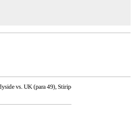
 49), Stiripentruviata.ro consideră că dezbaterea onestă 