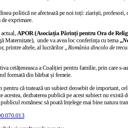
ea politică ne afectează pe noi toți: ziariști, profesori, o
a de exprimare.
 actual,
APOR (Asociația Părinți pentru Ora de Relig
ângă Maternitate), unde va avea loc conferința cu tema
„
No
or, printre altele, al lucrărilor
„România dincolo de trecut.
tiva cetățeneasca a Coaliției pentru familie, prin care s-a
iind formată din bărbat și femeie.
pentru că tratează un subiect deosebit de important, cel al
te acestea, dezbaterea publică pe acest subiect nu există 
e publicul românesc să poată înțelege mai bine natura tran