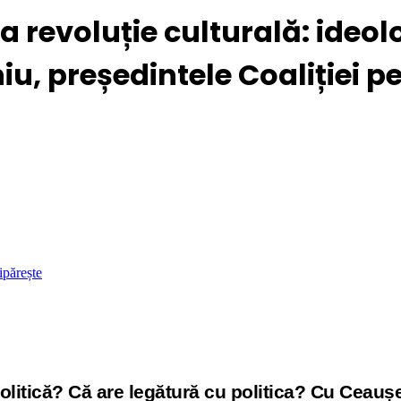
 revoluție culturală: ideolo
iu, președintele Coaliției p
ipărește
politică? Că are legătură cu politica? Cu Ceau