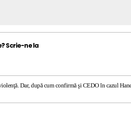
e? Scrie-ne la
după cum confirmă şi CEDO în cazul Handyside vs. UK (para