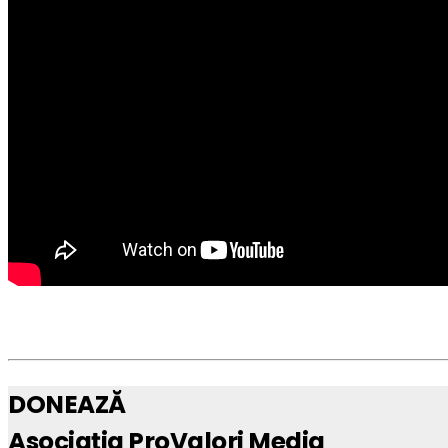
DONEAZĂ
Asociaţia ProValori Media