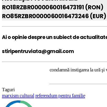
RO18RZBR0000060016473191 (RON)
RO85RZBR0000060016473246 (EUR)
Ai o opinie despre un subiect de actualitat
stiripentruviata@gmail.com
truviata.ro condamnă instigarea la ură şi violenţă. Dar, 
Taguri
marxism cultural
referendum pentru familie