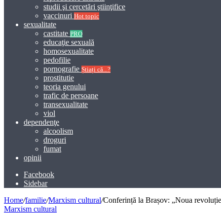
studii şi cercetări ştiinţifice
vaccinuri
Hot topic
sexualitate
castitate
PRO
educaţie sexuală
homosexualitate
pedofilie
pornografie
Știați că...?
prostitutie
teoria genului
trafic de persoane
transexualitate
viol
dependenţe
alcoolism
droguri
fumat
opinii
Facebook
Sidebar
Home
/
familie
/
Marxism cultural
/
Conferință la Brașov: „Noua revoluție 
Marxism cultural