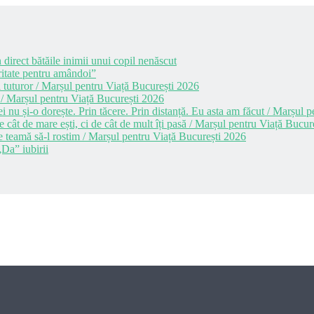
 direct bătăile inimii unui copil nenăscut
itate pentru amândoi”
 tuturor / Marșul pentru Viață București 2026
 / Marșul pentru Viață București 2026
i nu și-o dorește. Prin tăcere. Prin distanță. Eu asta am făcut / Marșul
cât de mare ești, ci de cât de mult îți pasă / Marșul pentru Viață Bucur
e teamă să-l rostim / Marșul pentru Viață București 2026
Da” iubirii