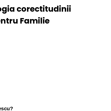
gia corectitudinii
entru Familie
șescu?