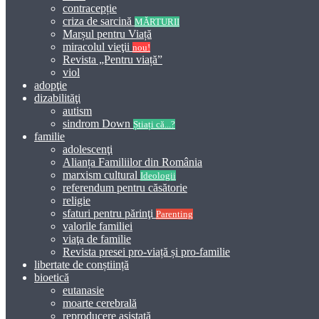
contracepție
criza de sarcină
MĂRTURII
Marșul pentru Viață
miracolul vieţii
nou!
Revista „Pentru viață”
viol
adopţie
dizabilităţi
autism
sindrom Down
Știați că...?
familie
adolescenţi
Alianța Familiilor din România
marxism cultural
Ideologii
referendum pentru căsătorie
religie
sfaturi pentru părinţi
Parenting
valorile familiei
viaţa de familie
Revista presei pro-viață și pro-familie
libertate de conștiință
bioetică
eutanasie
moarte cerebrală
reproducere asistată