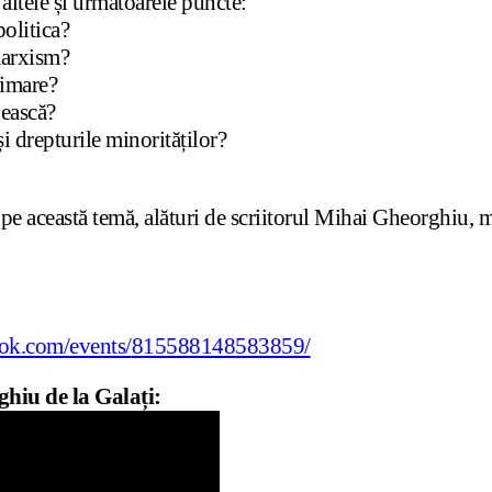
 altele și următoarele puncte:
politica?
omarxism?
rimare?
nească?
 și drepturile minorităților?
 pe această temă, alături de scriitorul Mihai Gheorghiu, m
ok.com/events/
815588148583859/
hiu de la Galați: