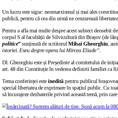
Un lucru este sigur: neomarxismul și mai ales corectitudin
publică, pentru că cea din urmă ne cenzurează libertate
Pentru a afla mai multe despre acest subiect deosebit de
corpul S al facultății de Silvicultură din Brașov (de l
politice
”
susținută de scriitorul
Mihai Gheorghiu
, aut
istoriei. Eseu despre opera lui Mircea Eliade”
.
Dl. Gheorghiu este și Președinte al comitetului de iniția
art. 48 din Constituție în vederea definirii familiei ca f
Tema conferinței este
inedită
pentru publicul brașovean 
special libertatea de exprimare în spațiul public. Cu toa
să încurajeze dezbaterile privind această temă, prin car