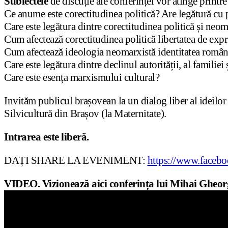
Subiectele
de discuție ale conferinței vor atinge printre
Ce anume este corectitudinea politică? Are legătură cu 
Care este legătura dintre corectitudinea politică și ne
Cum afectează corectitudinea politică libertatea de exp
Cum afectează ideologia neomarxistă identitatea româ
Care este legătura dintre declinul autorității, al familiei
Care este esența marxismului cultural?
Invităm publicul brașovean la un dialog liber al ideilor
Silvicultură din Brașov (la Maternitate).
Intrarea este liberă.
DAȚI SHARE LA EVENIMENT:
https://www.
facebo
VIDEO. Vizionează aici conferința lui Mihai Gheorg