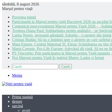
sâmbătă, 8 august 2026
Marșul pentru viață
Povestea inimii
Participanții la Marșul pentru viață București 2026 au ascultat în
Comunicat post-eveniment Marșul pentru Viață 2026 – „Solidar
Teodora Diana Paul: Solidaritatea pentru amândoi – pe înțelesul
Larisa Negru, persoană adoptată: Adopția – o naștere din inimă
Cristian Budău: Să nu o împingi spre o alegere pe care sufletul e
Mara Epuraș, Centrul Maternal Sf. Elena: Schimbarea nu ține de 
Maria Czernin, Pro-Life Europe: Adevărul dă viață. Să nu ne fi
PS Vincențiu: Prin participarea la Marșul pentru Viață spunem „
Noi Marșuri pentru Viață în județul Mureș: Luduș și Iernut
Caută
Meniu
Prima pagină
despre
sarcină
avort