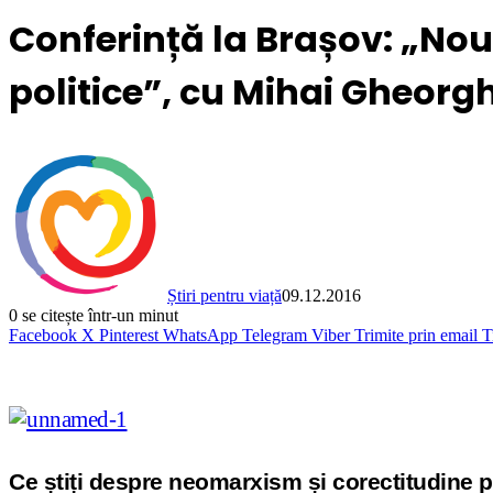
Conferință la Brașov: „Noua
politice”, cu Mihai Gheorgh
Știri pentru viață
09.12.2016
0
se citește într-un minut
Facebook
X
Pinterest
WhatsApp
Telegram
Viber
Trimite prin email
T
Ce știți despre neomarxism și corectitudine 