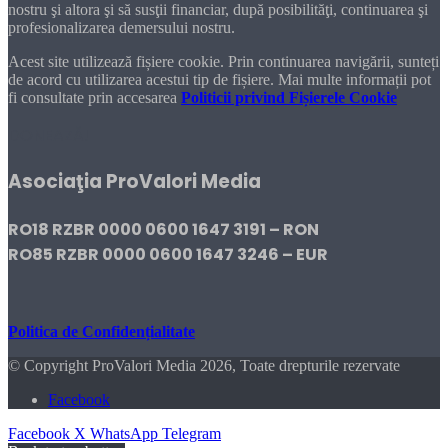
nostru şi altora şi să susţii financiar, după posibilităţi, continuarea şi
profesionalizarea demersului nostru.
Acest site utilizează fișiere cookie. Prin continuarea navigării, sunteți
de acord cu utilizarea acestui tip de fișiere. Mai multe informații pot
fi consultate prin accesarea
Politicii privind Fișierele Cookie
DONEAZĂ!
Asociaţia ProValori Media
RO18 RZBR 0000 0600 1647 3191 – RON
RO85 RZBR 0000 0600 1647 3246 – EUR
Politica de Confidențialitate
© Copyright ProValori Media 2026, Toate drepturile rezervate
Facebook
Facebook
X
WhatsApp
Telegram