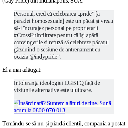
(Gay Pride) din Indianapolis, SUA:
Personal, cred că celebrarea „pride” [a
paradei homosexuale] este un păcat și vreau
să-i încurajez personal pe proprietarii
#CrossFitInfiltrate pentru că își apără
convingerile și refuză să celebreze păcatul
găzduind o sesiune de antrenament cu
ocazia @indypride”.
El a mai adăugat:
Intoleranța ideologiei LGBTQ față de
viziunile alternative este uluitoare.
Temându-se să nu-și piardă clienții, compania a postat