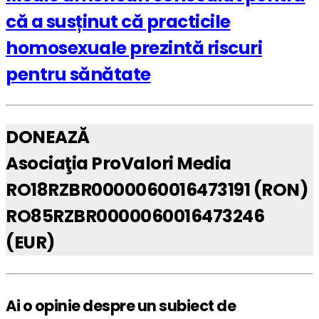
că a susținut că practicile
homosexuale prezintă riscuri
pentru sănătate
DONEAZĂ
Asociaţia ProValori Media
RO18RZBR0000060016473191 (RON)
RO85RZBR0000060016473246
(EUR)
Ai o opinie despre un subiect de