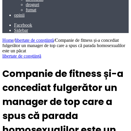
droguri
fumat
opinii
Facebook
Sidebar
Home
/
libertate de conștiință
/
Companie de fitness și-a concediat
fulgerător un manager de top care a spus că parada homosexualilor
este un păcat
libertate de conștiință
Companie de fitness și-a
concediat fulgerător un
manager de top care a
spus că parada
homosexualilor este un