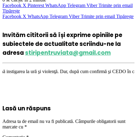
Facebook
X
Pinterest
WhatsApp
Telegram
Viber
Trimite prin email
Tipărește
Facebook
X
WhatsApp
Telegram
Viber
Trimite prin email
Tipărește
Invităm cititorii să își exprime opiniile pe
subiectele de actualitate scriindu-ne la
adresa
stiripentruviata@gmail.com
ură şi violenţă. Dar, după cum confirmă şi CEDO în cazul Handyside vs. U
Lasă un răspuns
Adresa ta de email nu va fi publicată.
Câmpurile obligatorii sunt
marcate cu
*