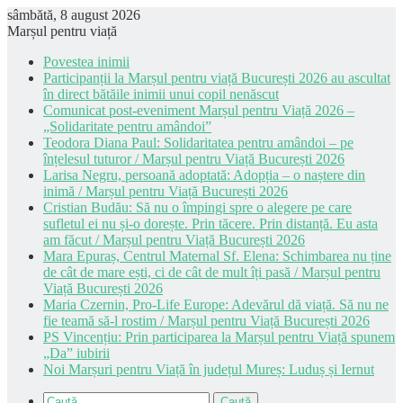
sâmbătă, 8 august 2026
Marșul pentru viață
Povestea inimii
Participanții la Marșul pentru viață București 2026 au ascultat
în direct bătăile inimii unui copil nenăscut
Comunicat post-eveniment Marșul pentru Viață 2026 –
„Solidaritate pentru amândoi”
Teodora Diana Paul: Solidaritatea pentru amândoi – pe
înțelesul tuturor / Marșul pentru Viață București 2026
Larisa Negru, persoană adoptată: Adopția – o naștere din
inimă / Marșul pentru Viață București 2026
Cristian Budău: Să nu o împingi spre o alegere pe care
sufletul ei nu și-o dorește. Prin tăcere. Prin distanță. Eu asta
am făcut / Marșul pentru Viață București 2026
Mara Epuraș, Centrul Maternal Sf. Elena: Schimbarea nu ține
de cât de mare ești, ci de cât de mult îți pasă / Marșul pentru
Viață București 2026
Maria Czernin, Pro-Life Europe: Adevărul dă viață. Să nu ne
fie teamă să-l rostim / Marșul pentru Viață București 2026
PS Vincențiu: Prin participarea la Marșul pentru Viață spunem
„Da” iubirii
Noi Marșuri pentru Viață în județul Mureș: Luduș și Iernut
Caută