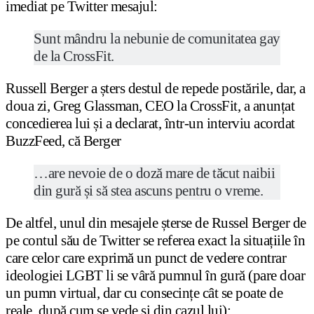
imediat pe Twitter mesajul:
Sunt mândru la nebunie de comunitatea gay
de la CrossFit.
Russell Berger a șters destul de repede postările, dar, a
doua zi, Greg Glassman, CEO la CrossFit, a anunțat
concedierea lui și a declarat, într-un interviu acordat
BuzzFeed, că Berger
…are nevoie de o doză mare de tăcut naibii
din gură și să stea ascuns pentru o vreme.
De altfel, unul din mesajele șterse de Russel Berger de
pe contul său de Twitter se referea exact la situațiile în
care celor care exprimă un punct de vedere contrar
ideologiei LGBT li se vâră pumnul în gură (pare doar
un pumn virtual, dar cu consecințe cât se poate de
reale, după cum se vede și din cazul lui):