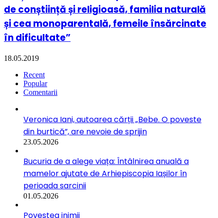
de conștiință și religioasă, familia naturală
și cea monoparentală, femeile însărcinate
în dificultate”
18.05.2019
Recent
Popular
Comentarii
Veronica Iani, autoarea cărții „Bebe. O poveste
din burtică”, are nevoie de sprijin
23.05.2026
Bucuria de a alege viața: Întâlnirea anuală a
mamelor ajutate de Arhiepiscopia Iașilor în
perioada sarcinii
01.05.2026
Povestea inimii