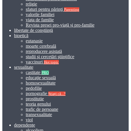
religie
sfaturi pentru părinţi
Parenting
valorile familiei
viaţa de familie
Revista presei pro-viață și pro-familie
libertate de conștiință
bioetică
eutanasie
moarte cerebrală
reproducere asistată
studii şi cercetări ştiinţifice
vaccinuri
Hot topic
sexualitate
castitate
PRO
educaţie sexuală
homosexualitate
pedofilie
pornografie
Știați că...?
prostitutie
teoria genului
trafic de persoane
transexualitate
viol
dependenţe
alcoolism