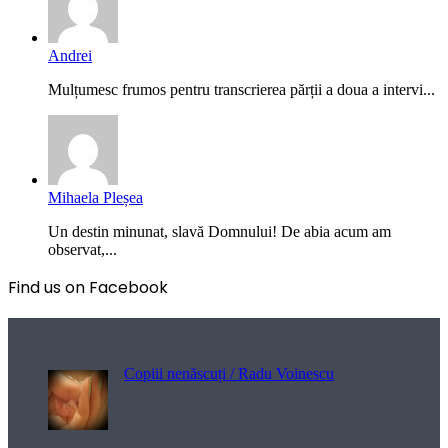
Andrei
Mulțumesc frumos pentru transcrierea părții a doua a intervi...
Mihaela Pleșea
Un destin minunat, slavă Domnului! De abia acum am
observat,...
Find us on Facebook
Poezii pentru viață
Copiii nenăscuți / Radu Voinescu