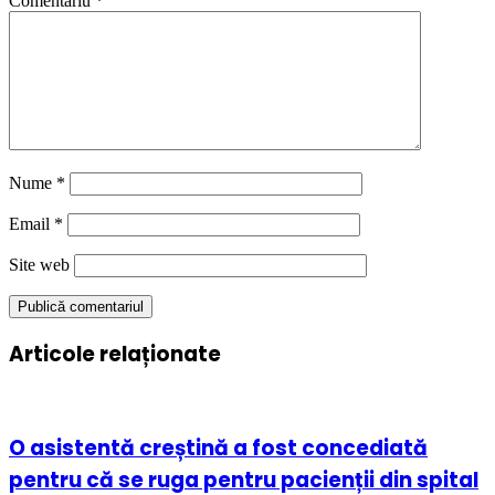
Comentariu
*
Nume
*
Email
*
Site web
Articole relaționate
O asistentă creștină a fost concediată
pentru că se ruga pentru pacienții din spital