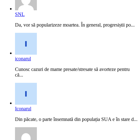
SNL
Da, vor să popularizeze moartea. În general, progresiștii po...
iconarul
Cunosc cazuri de mame presate/stresate să avorteze pentru
că...
Iconarul
Din păcate, o parte însemnată din populația SUA e în stare d...