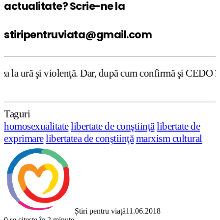
actualitate? Scrie-ne la
stiripentruviata@gmail.com
enţă. Dar, după cum confirmă şi CEDO în cazul Handyside v
Taguri
homosexualitate
libertate de conştiinţă
libertate de
exprimare
libertatea de conştiinţă
marxism cultural
Știri pentru viață
11.06.2018
0
se citește în 2 minute