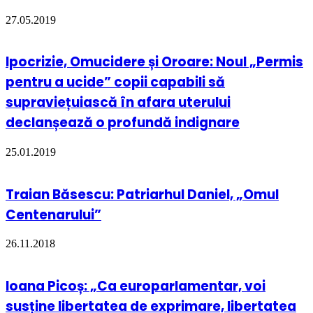
27.05.2019
Ipocrizie, Omucidere și Oroare: Noul „Permis
pentru a ucide” copii capabili să
supraviețuiască în afara uterului
declanșează o profundă indignare
25.01.2019
Traian Băsescu: Patriarhul Daniel, „Omul
Centenarului”
26.11.2018
Ioana Picoș: „Ca europarlamentar, voi
susține libertatea de exprimare, libertatea