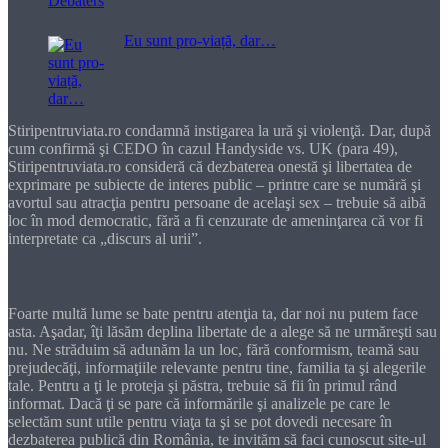
Eu sunt pro-viață, dar…
Stiripentruviata.ro condamnă instigarea la ură şi violenţă. Dar, după
cum confirmă şi CEDO în cazul Handyside vs. UK (para 49),
Stiripentruviata.ro consideră că dezbaterea onestă şi libertatea de
exprimare pe subiecte de interes public – printre care se numără şi
avortul sau atracţia pentru persoane de acelaşi sex – trebuie să aibă
loc în mod democratic, fără a fi cenzurate de ameninţarea că vor fi
interpretate ca „discurs al urii”.
Dragă cititorule
Foarte multă lume se bate pentru atenţia ta, dar noi nu putem face
asta. Aşadar, îţi lăsăm deplina libertate de a alege să ne urmăreşti sau
nu. Ne străduim să adunăm la un loc, fără conformism, teamă sau
prejudecăţi, informaţiile relevante pentru tine, familia ta şi alegerile
tale. Pentru a ţi le proteja şi păstra, trebuie să fii în primul rând
informat. Dacă ţi se pare că informările şi analizele pe care le
selectăm sunt utile pentru viaţa ta şi se pot dovedi necesare în
dezbaterea publică din România, te invităm să faci cunoscut site-ul