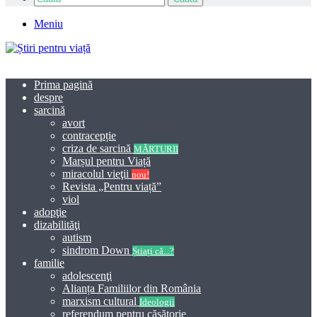
Meniu
Prima pagină
despre
sarcină
avort
contracepție
criza de sarcină
MĂRTURII
Marșul pentru Viață
miracolul vieţii
nou!
Revista „Pentru viață”
viol
adopţie
dizabilităţi
autism
sindrom Down
Știați că...?
familie
adolescenţi
Alianța Familiilor din România
marxism cultural
Ideologii
referendum pentru căsătorie