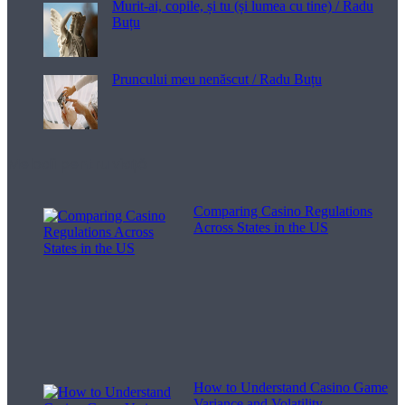
Murit-ai, copile, și tu (și lumea cu tine) / Radu
Buțu
Pruncului meu nenăscut / Radu Buțu
Melodii pentru viață
Comparing Casino Regulations
Across States in the US
How to Understand Casino Game
Variance and Volatility