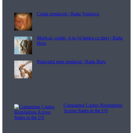
Poezii pentru viață
Copiii nenăscuți / Radu Voinescu
Murit-ai, copile, și tu (și lumea cu tine) / Radu
Buțu
Pruncului meu nenăscut / Radu Buțu
Melodii pentru viață
Comparing Casino Regulations
Across States in the US