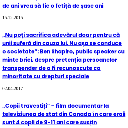
de ani vrea să fie o fetiță de șase ani
15.12.2015
„Nu poți sacrifica adevărul doar pentru că
unii suferă din cauza lui. Nu așa se conduce
o societate”: Ben Shapiro, public speaker cu
minte brici, despre pretenția persoanelor
transgender de a fi recunoscute ca
minoritate cu drepturi speciale
02.04.2017
„Copii travestiți” – film documentar la
televiziunea de stat din Canada în care eroii
sunt 4 copii de 9-11 ani care susțin