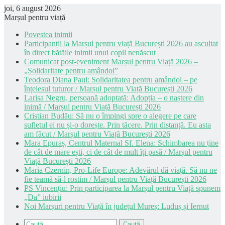
joi, 6 august 2026
Marșul pentru viață
Povestea inimii
Participanții la Marșul pentru viață București 2026 au ascultat
în direct bătăile inimii unui copil nenăscut
Comunicat post-eveniment Marșul pentru Viață 2026 –
„Solidaritate pentru amândoi”
Teodora Diana Paul: Solidaritatea pentru amândoi – pe
înțelesul tuturor / Marșul pentru Viață București 2026
Larisa Negru, persoană adoptată: Adopția – o naștere din
inimă / Marșul pentru Viață București 2026
Cristian Budău: Să nu o împingi spre o alegere pe care
sufletul ei nu și-o dorește. Prin tăcere. Prin distanță. Eu asta
am făcut / Marșul pentru Viață București 2026
Mara Epuraș, Centrul Maternal Sf. Elena: Schimbarea nu ține
de cât de mare ești, ci de cât de mult îți pasă / Marșul pentru
Viață București 2026
Maria Czernin, Pro-Life Europe: Adevărul dă viață. Să nu ne
fie teamă să-l rostim / Marșul pentru Viață București 2026
PS Vincențiu: Prin participarea la Marșul pentru Viață spunem
„Da” iubirii
Noi Marșuri pentru Viață în județul Mureș: Luduș și Iernut
Caută