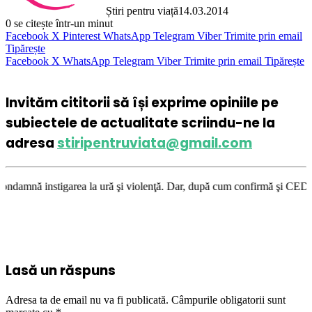
Știri pentru viață
14.03.2014
0
se citește într-un minut
Facebook
X
Pinterest
WhatsApp
Telegram
Viber
Trimite prin email
Tipărește
Facebook
X
WhatsApp
Telegram
Viber
Trimite prin email
Tipărește
Invităm cititorii să își exprime opiniile pe
subiectele de actualitate scriindu-ne la
adresa
stiripentruviata@gmail.com
ea la ură şi violenţă. Dar, după cum confirmă şi CEDO în cazul Handyside
Lasă un răspuns
Adresa ta de email nu va fi publicată.
Câmpurile obligatorii sunt