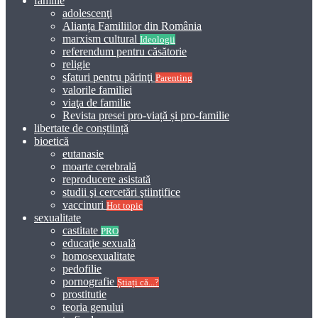
familie
adolescenţi
Alianța Familiilor din România
marxism cultural
Ideologii
referendum pentru căsătorie
religie
sfaturi pentru părinţi
Parenting
valorile familiei
viaţa de familie
Revista presei pro-viață și pro-familie
libertate de conștiință
bioetică
eutanasie
moarte cerebrală
reproducere asistată
studii şi cercetări ştiinţifice
vaccinuri
Hot topic
sexualitate
castitate
PRO
educaţie sexuală
homosexualitate
pedofilie
pornografie
Știați că...?
prostitutie
teoria genului