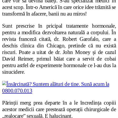
care vor să devină băieți. S-au specializat medici în
acest scop. Într-o Americă în care orice idee trăznită se
transformă în afacere, banii nu au miros!
Sunt prescrise în pricipal tratamente hormonale,
pentru a modifica dezvoltarea naturală a corpului. În
revista franceză citată, dr. Robert Garofalo, care a
deschis clinica din Chicago, pretinde că nu există
riscuri. Poate a uitat de dr. John Money și de cazul
David Reimer, primul băiat care a servit de cobai
pentru astfel de experimente hormonale ce l-au dus la
sinucidere.
Părinții merg prea departe în a le încredința copiii
acestor medicii care prestează operații chirurgicale de
„realocare” sexuală. E halucinant.