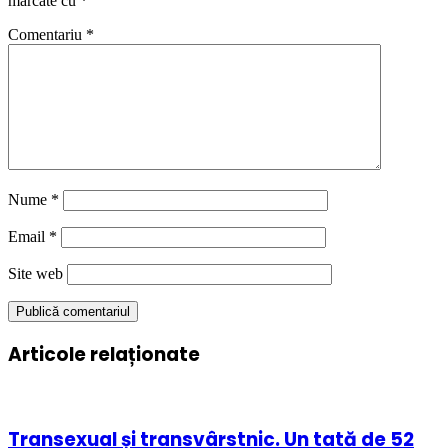
marcate cu
*
Comentariu
*
Nume
*
Email
*
Site web
Articole relaționate
Transexual și transvârstnic. Un tată de 52