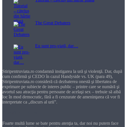
The Great Debaters
Eu sunt pro-viață, dar…
Stiripentruviata.ro condamnă instigarea la ură şi violenţă. Dar, după
cum confirmă şi CEDO în cazul Handyside vs. UK (para 49),
Stiripentruviata.ro consideră că dezbaterea onestă şi libertatea de
exprimare pe subiecte de interes public – printre care se numără şi
avortul sau atracţia pentru persoane de acelaşi sex – trebuie să aibă
loc în mod democratic, fără a fi cenzurate de ameninţarea că vor fi
interpretate ca „discurs al urii”.
Dragă cititorule
Foarte multă lume se bate pentru atenţia ta, dar noi nu putem face