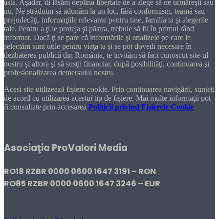
asta. Aşadar, îţi lăsăm deplina libertate de a alege să ne urmăreşti sau
nu. Ne străduim să adunăm la un loc, fără conformism, teamă sau
prejudecăţi, informaţiile relevante pentru tine, familia ta şi alegerile
tale. Pentru a ţi le proteja şi păstra, trebuie să fii în primul rând
informat. Dacă ţi se pare că informările şi analizele pe care le
selectăm sunt utile pentru viaţa ta şi se pot dovedi necesare în
dezbaterea publică din România, te invităm să faci cunoscut site-ul
nostru şi altora şi să susţii financiar, după posibilităţi, continuarea şi
profesionalizarea demersului nostru.
Acest site utilizează fișiere cookie. Prin continuarea navigării, sunteți
de acord cu utilizarea acestui tip de fișiere. Mai multe informații pot
fi consultate prin accesarea
Politicii privind Fișierele Cookie
DONEAZĂ!
Asociaţia ProValori Media
RO18 RZBR 0000 0600 1647 3191 – RON
RO85 RZBR 0000 0600 1647 3246 – EUR