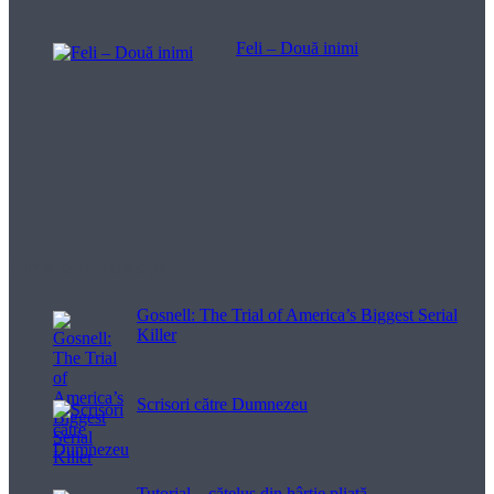
Feli – Două inimi
Filme pentru viață
Gosnell: The Trial of America’s Biggest Serial
Killer
Scrisori către Dumnezeu
Tutorial – cățeluș din hârtie pliată