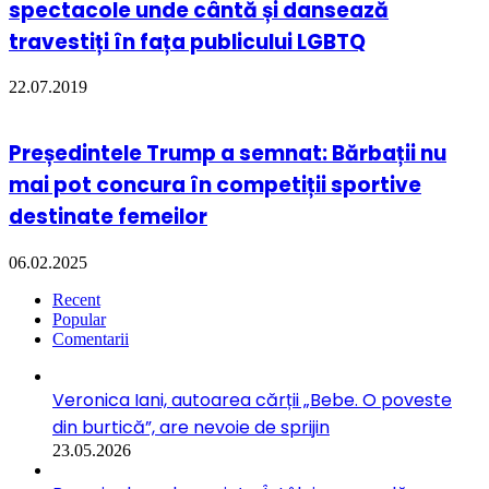
spectacole unde cântă și dansează
travestiți în fața publicului LGBTQ
22.07.2019
Președintele Trump a semnat: Bărbații nu
mai pot concura în competiții sportive
destinate femeilor
06.02.2025
Recent
Popular
Comentarii
Veronica Iani, autoarea cărții „Bebe. O poveste
din burtică”, are nevoie de sprijin
23.05.2026