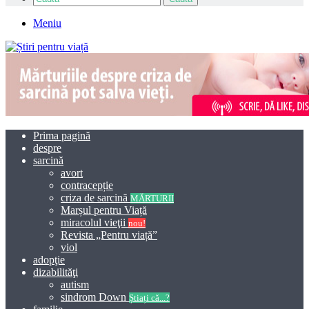
Meniu
Prima pagină
despre
sarcină
avort
contracepție
criza de sarcină
MĂRTURII
Marșul pentru Viață
miracolul vieţii
nou!
Revista „Pentru viață”
viol
adopţie
dizabilităţi
autism
sindrom Down
Știați că...?