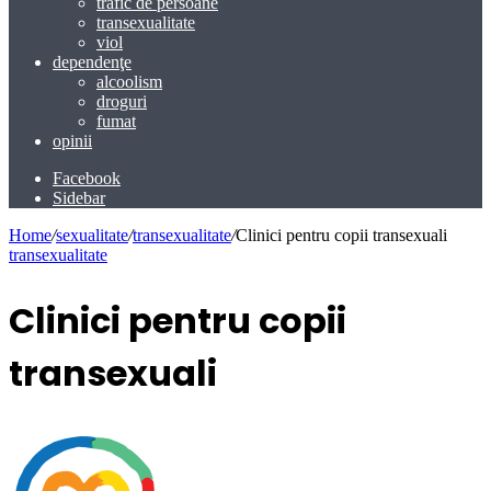
trafic de persoane
transexualitate
viol
dependenţe
alcoolism
droguri
fumat
opinii
Facebook
Sidebar
Home
/
sexualitate
/
transexualitate
/
Clinici pentru copii transexuali
transexualitate
Clinici pentru copii
transexuali