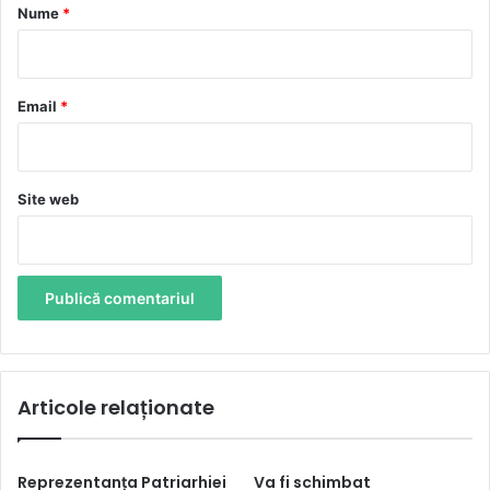
r
Nume
*
i
u
*
Email
*
Site web
Articole relaționate
Reprezentanța Patriarhiei
Va fi schimbat