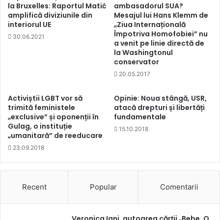
la Bruxelles: Raportul Matić
ambasadorul SUA?
amplifică diviziunile din
Mesajul lui Hans Klemm de
interiorul UE
„Ziua Internațională
Împotriva Homofobiei” nu
30.06.2021
a venit pe linie directă de
la Washingtonul
conservator
20.05.2017
Activiștii LGBT vor să
Opinie: Noua stângă, USR,
trimită feministele
atacă drepturi și libertăți
„exclusive” și oponenții în
fundamentale
Gulag, o instituție
15.10.2018
„umanitară” de reeducare
23.09.2018
Recent
Popular
Comentarii
Veronica Iani, autoarea cărții „Bebe. O