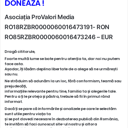
DONEAZĂ !
Asociația ProValori Media
RO18RZBR0000060016473191- RON
RO85RZBR0000060016473246 – EUR
Dragă cititorule,
Foarte multă lume se bate pentru atenția ta, dar noi nu putem
face asta.
Așadar, îți lăsăm deplina libertate de a alege să ne urmărești
sau nu.
Ne străduim să adunăm la un loc, fără conformism, teamă sau
prejudecăți,
informațiile relevante pentru tine, familia ta și alegerile tale.
Pentru a ți le proteja și păstra, trebuie să fii în primul rând
informat.
Dacă ți se pare că informările și analizele pe care le selectăm
sunt utile pentru viața ta
și se pot dovedi necesare în dezbaterea publică din România,
te invităm să faci cunoscut site-ul nostru și altora