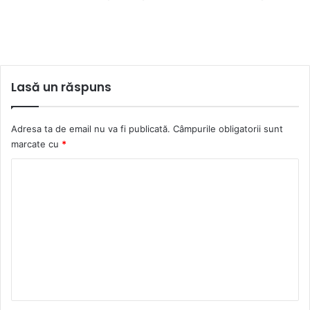
Lasă un răspuns
Adresa ta de email nu va fi publicată.
Câmpurile obligatorii sunt
marcate cu
*
C
o
m
e
n
t
a