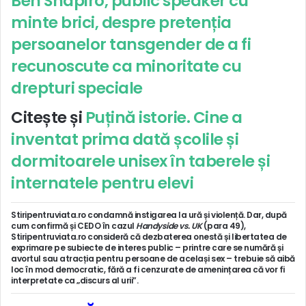
Ben Shapiro, public speaker cu
minte brici, despre pretenția
persoanelor tansgender de a fi
recunoscute ca minoritate cu
drepturi speciale
Citește și
Puțină istorie. Cine a
inventat prima dată școlile și
dormitoarele unisex în taberele și
internatele pentru elevi
Stiripentruviata.ro condamnă instigarea la ură și violență. Dar, după
cum confirmă și CEDO în cazul
Handyside vs. UK
(para 49),
Stiripentruviata.ro consideră că dezbaterea onestă și libertatea de
exprimare pe subiecte de interes public – printre care se numără și
avortul sau atracția pentru persoane de același sex – trebuie să aibă
loc în mod democratic, fără a fi cenzurate de amenințarea că vor fi
interpretate ca „discurs al urii”.