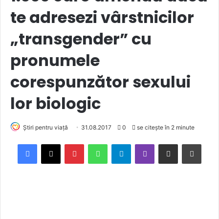
te adresezi vârstnicilor
„transgender” cu
pronumele
corespunzător sexului
lor biologic
Știri pentru viață
31.08.2017
0
se citește în 2 minute
Facebook
X
Pinterest
WhatsApp
Telegram
Viber
Trimite prin email
Tipărește