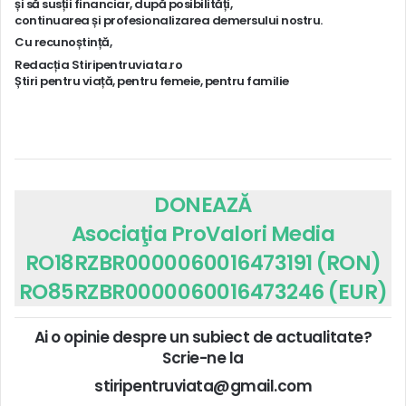
și să susții financiar, după posibilități,
continuarea și profesionalizarea demersului nostru.
Cu recunoștință,
Redacția Stiripentruviata.ro
Știri pentru viață, pentru femeie, pentru familie
DONEAZĂ
Asociaţia ProValori Media
RO18RZBR0000060016473191 (RON)
RO85RZBR0000060016473246 (EUR)
Ai o opinie despre un subiect de actualitate?
Scrie-ne la
stiripentruviata@gmail.com