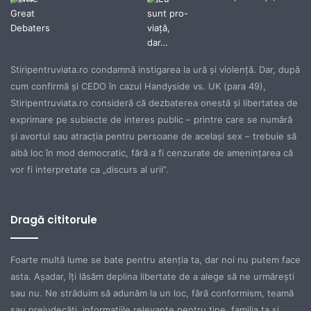
Stiripentruviata.ro condamnă instigarea la ură şi violenţă. Dar, după
cum confirmă şi CEDO în cazul Handyside vs. UK (para 49),
Stiripentruviata.ro consideră că dezbaterea onestă şi libertatea de
exprimare pe subiecte de interes public – printre care se numără
şi avortul sau atracţia pentru persoane de acelaşi sex – trebuie să
aibă loc în mod democratic, fără a fi cenzurate de ameninţarea că
vor fi interpretate ca „discurs al urii”.
Dragă cititorule
Foarte multă lume se bate pentru atenţia ta, dar noi nu putem face
asta. Aşadar, îţi lăsăm deplina libertate de a alege să ne urmăreşti
sau nu. Ne străduim să adunăm la un loc, fără conformism, teamă
sau prejudecăţi, informaţiile relevante pentru tine, familia ta şi