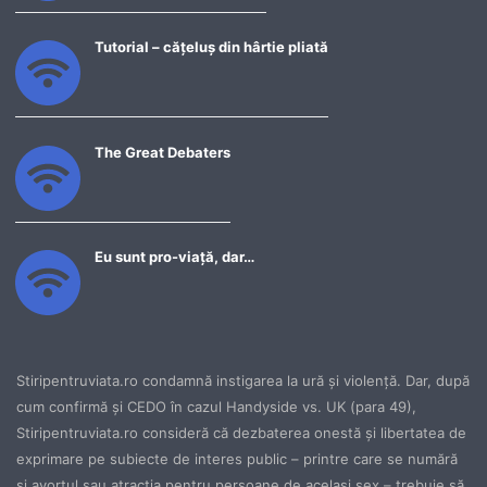
Tutorial – cățeluș din hârtie pliată
The Great Debaters
Eu sunt pro-viață, dar…
Stiripentruviata.ro condamnă instigarea la ură şi violenţă. Dar, după
cum confirmă şi CEDO în cazul Handyside vs. UK (para 49),
Stiripentruviata.ro consideră că dezbaterea onestă şi libertatea de
exprimare pe subiecte de interes public – printre care se numără
şi avortul sau atracţia pentru persoane de acelaşi sex – trebuie să