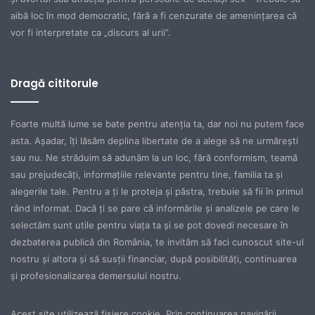
aibă loc în mod democratic, fără a fi cenzurate de ameninţarea că
vor fi interpretate ca „discurs al urii”.
Dragă cititorule
Foarte multă lume se bate pentru atenţia ta, dar noi nu putem face
asta. Aşadar, îţi lăsăm deplina libertate de a alege să ne urmăreşti
sau nu. Ne străduim să adunăm la un loc, fără conformism, teamă
sau prejudecăţi, informaţiile relevante pentru tine, familia ta şi
alegerile tale. Pentru a ţi le proteja şi păstra, trebuie să fii în primul
rând informat. Dacă ţi se pare că informările şi analizele pe care le
selectăm sunt utile pentru viaţa ta şi se pot dovedi necesare în
dezbaterea publică din România, te invităm să faci cunoscut site-ul
nostru şi altora şi să susţii financiar, după posibilităţi, continuarea
şi profesionalizarea demersului nostru.
Acest site utilizează fișiere cookie. Prin continuarea navigării,