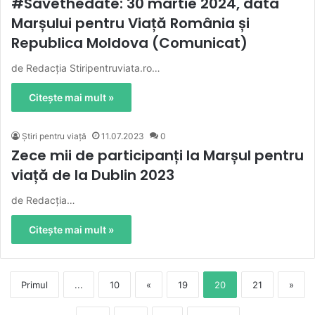
#Savethedate: 30 martie 2024, data
Marșului pentru Viață România și
Republica Moldova (Comunicat)
de Redacția Stiripentruviata.ro…
Citește mai mult »
Știri pentru viață
11.07.2023
0
Zece mii de participanți la Marșul pentru
viață de la Dublin 2023
de Redacția…
Citește mai mult »
Primul
...
10
«
19
20
21
»