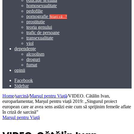
educaţie sexuală
homosexualitate
pedofilie
pornografie
Știați că...?
prostitutie
teoria genului
trafic de persoane
transexualitate
viol
dependenţe
alcoolism
droguri
fumat
opinii
Facebook
Sidebar
Home
/
sarcină
/
Marşul pentru Viaţă
/
VIDEO. Cătălin Ivan,
europarlamentar, Marșul pentru viață 2019: „Singurul proiect
european care ar avea sens astăzi este cum să sprijinim femeile aflate
în criză de sarcină”
Marşul pentru Viaţă