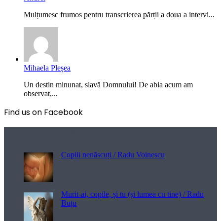
Mulțumesc frumos pentru transcrierea părții a doua a intervi...
Mihaela Pleșea
Un destin minunat, slavă Domnului! De abia acum am
observat,...
Find us on Facebook
Poezii pentru viață
Copiii nenăscuți / Radu Voinescu
Murit-ai, copile, și tu (și lumea cu tine) / Radu
Buțu