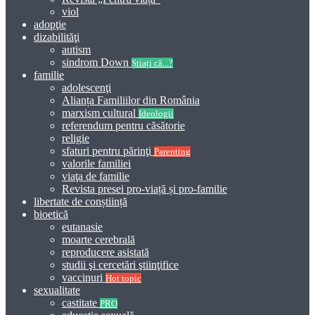
viol
adopţie
dizabilităţi
autism
sindrom Down
Știați că...?
familie
adolescenţi
Alianța Familiilor din România
marxism cultural
Ideologii
referendum pentru căsătorie
religie
sfaturi pentru părinţi
Parenting
valorile familiei
viaţa de familie
Revista presei pro-viață și pro-familie
libertate de conștiință
bioetică
eutanasie
moarte cerebrală
reproducere asistată
studii şi cercetări ştiinţifice
vaccinuri
Hot topic
sexualitate
castitate
PRO