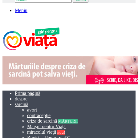
Meniu
Prima pagină
despre
sarcină
avort
contracepție
criza de sarcină
MĂRTURII
Marșul pentru Viață
miracolul vieţii
nou!
Revista „Pentru viață”