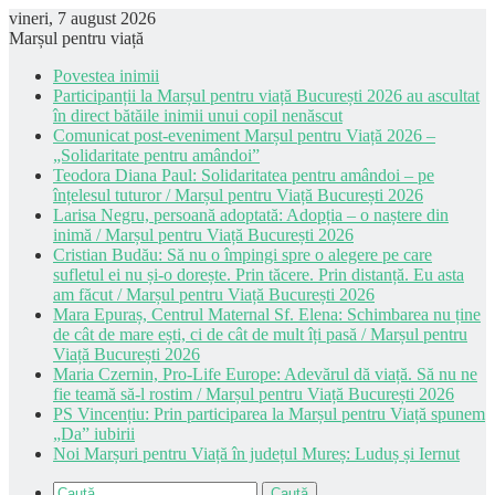
vineri, 7 august 2026
Marșul pentru viață
Povestea inimii
Participanții la Marșul pentru viață București 2026 au ascultat
în direct bătăile inimii unui copil nenăscut
Comunicat post-eveniment Marșul pentru Viață 2026 –
„Solidaritate pentru amândoi”
Teodora Diana Paul: Solidaritatea pentru amândoi – pe
înțelesul tuturor / Marșul pentru Viață București 2026
Larisa Negru, persoană adoptată: Adopția – o naștere din
inimă / Marșul pentru Viață București 2026
Cristian Budău: Să nu o împingi spre o alegere pe care
sufletul ei nu și-o dorește. Prin tăcere. Prin distanță. Eu asta
am făcut / Marșul pentru Viață București 2026
Mara Epuraș, Centrul Maternal Sf. Elena: Schimbarea nu ține
de cât de mare ești, ci de cât de mult îți pasă / Marșul pentru
Viață București 2026
Maria Czernin, Pro-Life Europe: Adevărul dă viață. Să nu ne
fie teamă să-l rostim / Marșul pentru Viață București 2026
PS Vincențiu: Prin participarea la Marșul pentru Viață spunem
„Da” iubirii
Noi Marșuri pentru Viață în județul Mureș: Luduș și Iernut
Caută