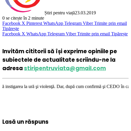
Știri pentru viață
23.03.2019
0
se citește în 2 minute
Facebook
X
Pinterest
WhatsApp
Telegram
Viber
Trimite prin email
Tipărește
Facebook
X
WhatsApp
Telegram
Viber
Trimite prin email
Tipărește
Invităm cititorii să își exprime opiniile pe
subiectele de actualitate scriindu-ne la
adresa
stiripentruviata@gmail.com
şi violenţă. Dar, după cum confirmă şi CEDO în cazul Handyside vs. UK (p
Lasă un răspuns