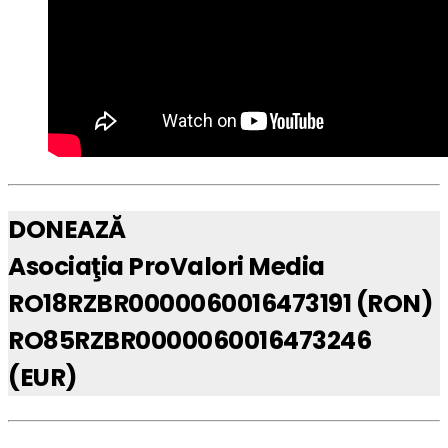
DONEAZĂ
Asociaţia ProValori Media
RO18RZBR0000060016473191 (RON)
RO85RZBR0000060016473246
(EUR)