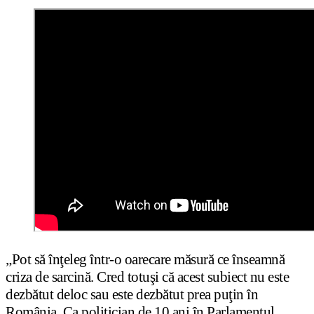
„Pot să înţeleg într-o oarecare măsură ce înseamnă
criza de sarcină. Cred totuşi că acest subiect nu este
dezbătut deloc sau este dezbătut prea puţin în
România. Ca politician de 10 ani în Parlamentul