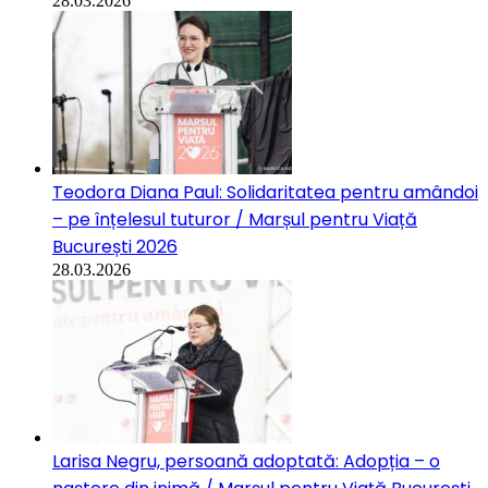
28.03.2026
Teodora Diana Paul: Solidaritatea pentru amândoi
– pe înțelesul tuturor / Marșul pentru Viață
București 2026
28.03.2026
Larisa Negru, persoană adoptată: Adopția – o