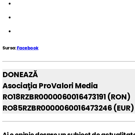
Sursa:
Facebook
DONEAZĂ
Asociaţia ProValori Media
RO18RZBR0000060016473191 (RON)
RO85RZBR0000060016473246 (EUR)
Ai o opinie despre un subiect de actualitat