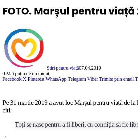
FOTO. Marșul pentru viață 
Știri pentru viață
07.04.2019
0
Mai puțin de un minut
Facebook
X
Pinterest
WhatsApp
Telegram
Viber
Trimite prin email
T
Pe 31 martie 2019 a avut loc Marșul pentru viață de la Br
citi:
Toți se nasc pentru a fi liberi, cu condiția să fie lib