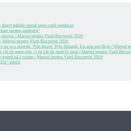
 direct bătăile inimii unui copil nenăscut
itate pentru amândoi”
 tuturor / Marșul pentru Viață București 2026
 / Marșul pentru Viață București 2026
i nu și-o dorește. Prin tăcere. Prin distanță. Eu asta am făcut / Marșul
cât de mare ești, ci de cât de mult îți pasă / Marșul pentru Viață Bucur
e teamă să-l rostim / Marșul pentru Viață București 2026
Da” iubirii