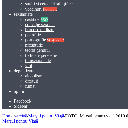
studii şi cercetări ştiinţifice
vaccinuri
Hot topic
sexualitate
castitate
PRO
educaţie sexuală
homosexualitate
pedofilie
pornografie
Știați că...?
prostitutie
teoria genului
trafic de persoane
transexualitate
viol
dependenţe
alcoolism
droguri
fumat
opinii
Facebook
Sidebar
Home
/
sarcină
/
Marşul pentru Viaţă
/
FOTO. Marșul pentru viață 2019 d
Marşul pentru Viaţă