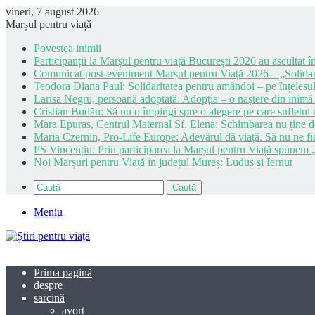
vineri, 7 august 2026
Marșul pentru viață
Povestea inimii
Participanții la Marșul pentru viață București 2026 au ascultat în
Comunicat post-eveniment Marșul pentru Viață 2026 – „Solidar
Teodora Diana Paul: Solidaritatea pentru amândoi – pe înțelesul
Larisa Negru, persoană adoptată: Adopția – o naștere din inimă
Cristian Budău: Să nu o împingi spre o alegere pe care sufletul e
Mara Epuraș, Centrul Maternal Sf. Elena: Schimbarea nu ține de 
Maria Czernin, Pro-Life Europe: Adevărul dă viață. Să nu ne fi
PS Vincențiu: Prin participarea la Marșul pentru Viață spunem „
Noi Marșuri pentru Viață în județul Mureș: Luduș și Iernut
Caută
Meniu
Prima pagină
despre
sarcină
avort