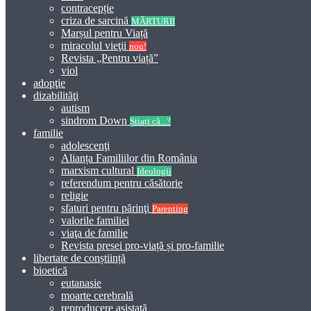
contracepție
criza de sarcină
MĂRTURII
Marșul pentru Viață
miracolul vieţii
nou!
Revista „Pentru viață”
viol
adopţie
dizabilităţi
autism
sindrom Down
Știați că...?
familie
adolescenţi
Alianța Familiilor din România
marxism cultural
Ideologii
referendum pentru căsătorie
religie
sfaturi pentru părinţi
Parenting
valorile familiei
viaţa de familie
Revista presei pro-viață și pro-familie
libertate de conștiință
bioetică
eutanasie
moarte cerebrală
reproducere asistată