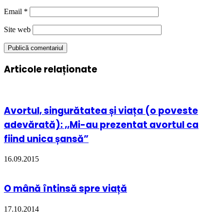
Email
*
Site web
Articole relaționate
Avortul, singurătatea și viața (o poveste
adevărată): ,,Mi-au prezentat avortul ca
fiind unica șansă”
16.09.2015
O mână întinsă spre viață
17.10.2014