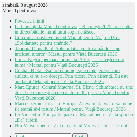
sâmbătă, 8 august 2026
Marșul pentru viață
Povestea inimii
Participanții la Marșul pentru viață București 2026 au ascultat
în direct bătăile inimii unui copil nenăscut
Comunicat post-eveniment Marșul pentru Viață 2026 –
„Solidaritate pentru amândoi”
Teodora Diana Paul: Solidaritatea pentru amândoi – pe
înțelesul tuturor / Marșul pentru Viață București 2026
Larisa Negru, persoană adoptată: Adopția – o naștere din
inimă / Marșul pentru Viață București 2026
Cristian Budău: Să nu o împingi spre o alegere pe care
sufletul ei nu și-o dorește. Prin tăcere. Prin distanță. Eu asta
am făcut / Marșul pentru Viață București 2026
Mara Epuraș, Centrul Maternal Sf. Elena: Schimbarea nu ține
de cât de mare ești, ci de cât de mult îți pasă / Marșul pentru
Viață București 2026
Maria Czernin, Pro-Life Europe: Adevărul dă viață. Să nu ne
fie teamă să-l rostim / Marșul pentru Viață București 2026
PS Vincențiu: Prin participarea la Marșul pentru Viață spunem
„Da” iubirii
Noi Marșuri pentru Viață în județul Mureș: Luduș și Iernut
Caută