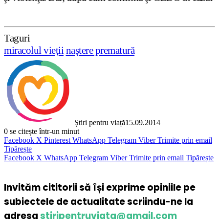
Taguri
miracolul vieţii
naştere prematură
Știri pentru viață
15.09.2014
0
se citește într-un minut
Facebook
X
Pinterest
WhatsApp
Telegram
Viber
Trimite prin email
Tipărește
Facebook
X
WhatsApp
Telegram
Viber
Trimite prin email
Tipărește
Invităm cititorii să își exprime opiniile pe
subiectele de actualitate scriindu-ne la
adresa
stiripentruviata@gmail.com