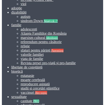
viol
adopţie
dizabilităţi
autism
sindrom Down
Știați că...?
familie
adolescenţi
Alianța Familiilor din România
marxism cultural
Ideologii
referendum pentru căsătorie
religie
sfaturi pentru părinţi
Parenting
valorile familiei
viaţa de familie
Revista presei pro-viață și pro-familie
libertate de conștiință
bioetică
eutanasie
moarte cerebrală
reproducere asistată
studii şi cercetări ştiinţifice
vaccinuri
Hot topic
sexualitate
castitate
PRO