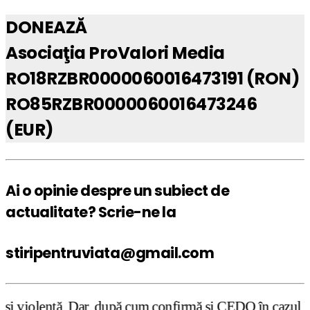
DONEAZĂ
Asociaţia ProValori Media
RO18RZBR0000060016473191 (RON)
RO85RZBR0000060016473246
(EUR)
Ai o opinie despre un subiect de
actualitate? Scrie-ne la
stiripentruviata@gmail.com
ă cum confirmă şi CEDO în cazul Handyside vs. UK (para 49