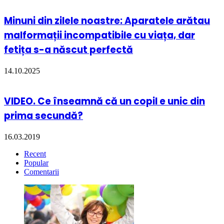
Minuni din zilele noastre: Aparatele arătau
malformații incompatibile cu viața, dar
fetița s-a născut perfectă
14.10.2025
VIDEO. Ce înseamnă că un copil e unic din
prima secundă?
16.03.2019
Recent
Popular
Comentarii