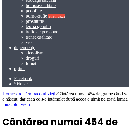
educaţie sexuală
homosexualitate
pedofilie
pornografie
Știați că...?
prostitutie
teoria genului
trafic de persoane
transexualitate
viol
dependenţe
alcoolism
droguri
fumat
opinii
Facebook
Sidebar
Home
/
sarcină
/
miracolul vieţii
/
Cântărea numai 454 de grame când s-
a născut, dar ceea ce s-a întâmplat după aceea a uimit pe toată lumea
miracolul vieţii
Cântărea numai 454 de