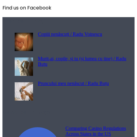
Find us on Facebook
Poezii pentru viață
Copiii nenăscuți / Radu Voinescu
Murit-ai, copile, și tu (și lumea cu tine) / Radu
Buțu
Pruncului meu nenăscut / Radu Buțu
Melodii pentru viață
Comparing Casino Regulations
Across States in the US