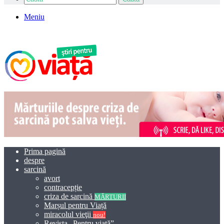
Meniu
Prima pagină
despre
sarcină
avort
contracepție
criza de sarcină
MĂRTURII
Marșul pentru Viață
miracolul vieţii
nou!
Revista „Pentru viață”