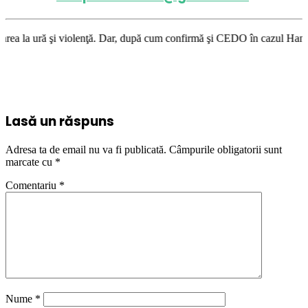
ă. Dar, după cum confirmă şi CEDO în cazul Handyside vs. UK (para 49), S
Lasă un răspuns
Adresa ta de email nu va fi publicată.
Câmpurile obligatorii sunt
marcate cu
*
Comentariu
*
Nume
*