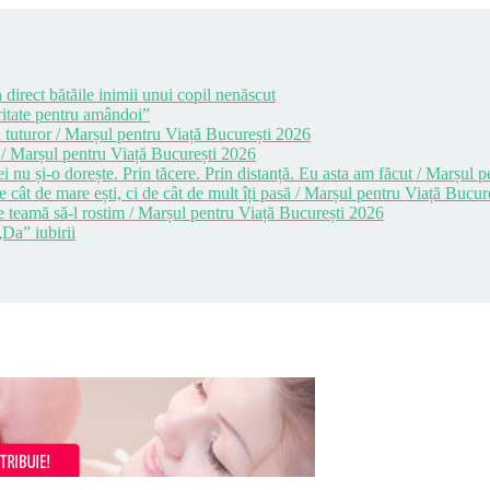
 direct bătăile inimii unui copil nenăscut
itate pentru amândoi”
 tuturor / Marșul pentru Viață București 2026
 / Marșul pentru Viață București 2026
i nu și-o dorește. Prin tăcere. Prin distanță. Eu asta am făcut / Marșul
cât de mare ești, ci de cât de mult îți pasă / Marșul pentru Viață Bucur
e teamă să-l rostim / Marșul pentru Viață București 2026
Da” iubirii