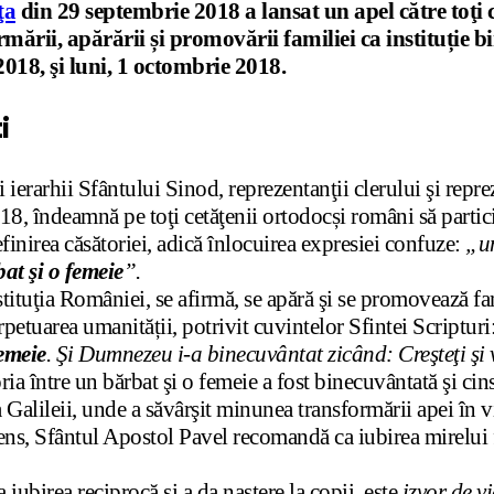
ţa
din 29 septembrie 2018 a lansat un apel către toţi 
ării, apărării și promovării familiei ca instituție b
2018, şi luni, 1 octombrie 2018.
i
erarhii Sfântului Sinod, reprezentanţii clerului şi reprez
8, îndeamnă pe toţi cetăţenii ortodocși români să partici
inirea căsătoriei, adică înlocuirea expresiei confuze:
„un
at şi o femeie
”.
nstituţia României, se afirmă, se apără şi se promovează f
etuarea umanității, potrivit cuvintelor Sfintei Scripturi
femeie
. Şi Dumnezeu i-a binecuvântat zicând: Creşteţi şi 
ia între un bărbat şi o femeie a fost binecuvântată şi cin
 Galileii, unde a săvârşit minunea transformării apei în v
 sens, Sfântul Apostol Pavel recomandă ca iubirea mirelui 
ubirea reciprocă şi a da naştere la copii, este
izvor de v