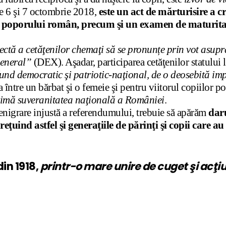
de 6 şi 7 octombrie 2018,
este un act de mărturisire a c
l poporului român, precum şi un examen de maturitat
ectă a cetăţenilor chemaţi să se pronun
ț
e prin vot asupr
general”
(DEX). Aşadar, participarea cetăţenilor statului 
fund democratic şi patriotic-naţional, de o deosebită i
 între un bărbat şi o femeie şi pentru viitorul copiilor p
rimă suveranitatea naţională a României
.
denigrare injustă a referendumului, trebuie să apărăm
daru
reţuind astfel şi generaţiile de părinţi şi copii care
in 1918,
printr-o mare unire de cuget şi acţi