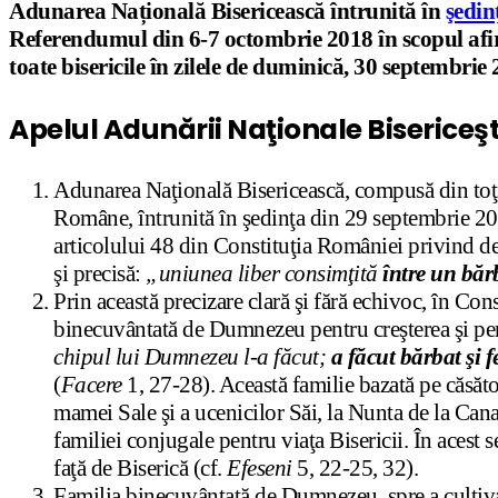
Adunarea Națională Bisericească întrunită în
şedin
Referendumul din 6-7 octombrie 2018 în scopul afirm
toate bisericile în zilele de duminică, 30 septembrie 
Apelul Adunării Naţionale Bisericeşt
Adunarea Naţională Bisericească, compusă din toţi i
Române, întrunită în şedinţa din 29 septembrie 201
articolului 48 din Constituţia României privind def
şi precisă:
„uniunea liber consimţit
ă
între un bărb
Prin această precizare clară şi fără echivoc, în Co
binecuvântată de Dumnezeu pentru creşterea şi perp
chipul lui Dumnezeu l-a făcut;
a făcut bărbat şi 
(
Facere
1, 27-28). Această familie bazată pe căsător
mamei Sale şi a ucenicilor Săi, la Nunta de la Cana
familiei conjugale pentru viaţa Bisericii. În acest
faţă de Biserică (cf.
Efeseni
5, 22-25, 32).
Familia binecuvântată de Dumnezeu, spre a cultiva i