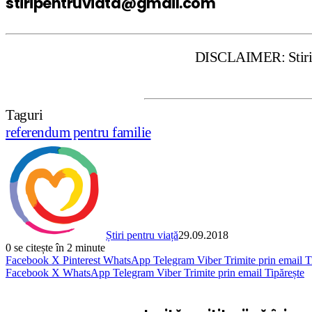
stiripentruviata@gmail.com
DISCLAIMER: Stiripentruviata.ro 
Taguri
referendum pentru familie
Știri pentru viață
29.09.2018
0
se citește în 2 minute
Facebook
X
Pinterest
WhatsApp
Telegram
Viber
Trimite prin email
T
Facebook
X
WhatsApp
Telegram
Viber
Trimite prin email
Tipărește