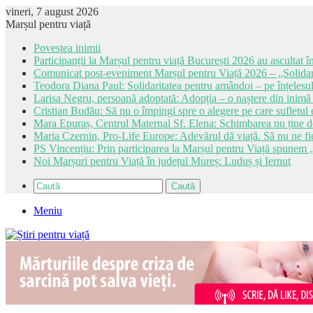
vineri, 7 august 2026
Marșul pentru viață
Povestea inimii
Participanții la Marșul pentru viață București 2026 au ascultat în
Comunicat post-eveniment Marșul pentru Viață 2026 – „Solidar
Teodora Diana Paul: Solidaritatea pentru amândoi – pe înțelesul
Larisa Negru, persoană adoptată: Adopția – o naștere din inimă
Cristian Budău: Să nu o împingi spre o alegere pe care sufletul e
Mara Epuraș, Centrul Maternal Sf. Elena: Schimbarea nu ține de 
Maria Czernin, Pro-Life Europe: Adevărul dă viață. Să nu ne fi
PS Vincențiu: Prin participarea la Marșul pentru Viață spunem „
Noi Marșuri pentru Viață în județul Mureș: Luduș și Iernut
Caută
Meniu