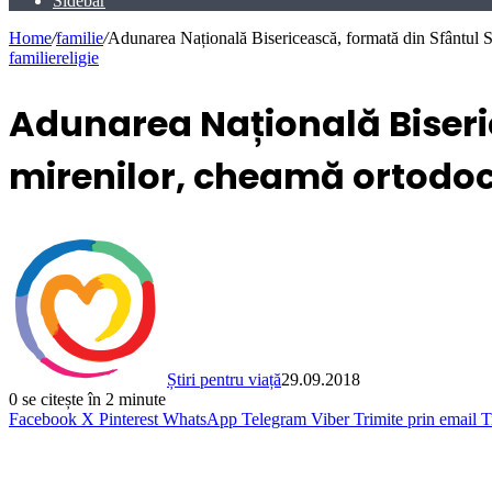
Sidebar
Home
/
familie
/
Adunarea Națională Bisericească, formată din Sfântul S
familie
religie
Adunarea Națională Biseric
mirenilor, cheamă ortodoc
Știri pentru viață
29.09.2018
0
se citește în 2 minute
Facebook
X
Pinterest
WhatsApp
Telegram
Viber
Trimite prin email
T