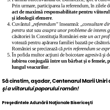
Prin urmare, participarea la referendum, în zilele 
act de maximă responsabilitate pentru viitoru
şi ideologii efemere
.
Cuvântul „
referendum”
înseamnă: „
consultare dir
pentru stat sau asupra unor probleme de interes 
căsătoriei în Constituţia României este
un act pro
votează pentru apărarea familiei bazată pe căsătoria
României se precizează că
prin referendum se exp
În pofida multor acţiuni de boicotare agresivă şi 
iubirea conjugală între un bărbat şi o femeie, p
lungul veacurilor
.
Să cinstim, aşadar, Centenarul Marii Uniri d
şi a viitorului poporului român!
Preşedintele Adunării Naţionale Bisericeşti