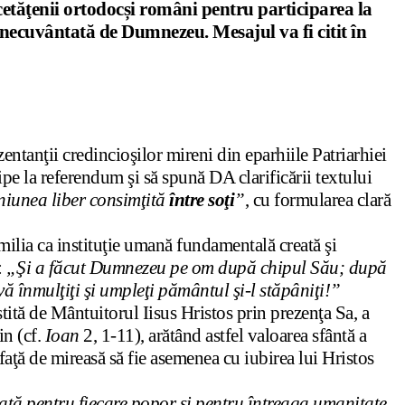
cetăţenii ortodocși români pentru participarea la
inecuvântată de Dumnezeu. Mesajul va fi citit în
entanţii credincioşilor mireni din eparhiile Patriarhiei
pe la referendum şi să spună DA clarificării textului
iunea liber consimţit
ă
între soţi
”
, cu formularea clară
amilia ca instituţie umană fundamentală creată şi
:
„Şi a făcut Dumnezeu pe om după chipul Său; după
vă înmulţiţi şi umpleţi pământul şi-l stăpâniţi!”
stită de Mântuitorul Iisus Hristos prin prezenţa Sa, a
in (cf.
Ioan
2, 1-11), arătând astfel valoarea sfântă a
faţă de mireasă să fie asemenea cu iubirea lui Hristos
iaţă pentru fiecare popor şi pentru întreaga umanitate
.