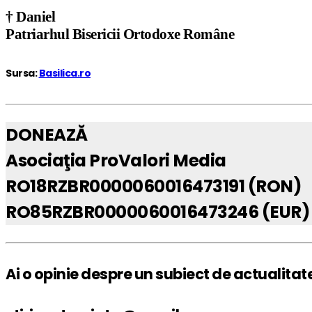
† Daniel
Patriarhul Bisericii Ortodoxe Române
Sursa:
Basilica.ro
DONEAZĂ
Asociaţia ProValori Media
RO18RZBR0000060016473191 (RON)
RO85RZBR0000060016473246 (EUR)
Ai o opinie despre un subiect de actualitat