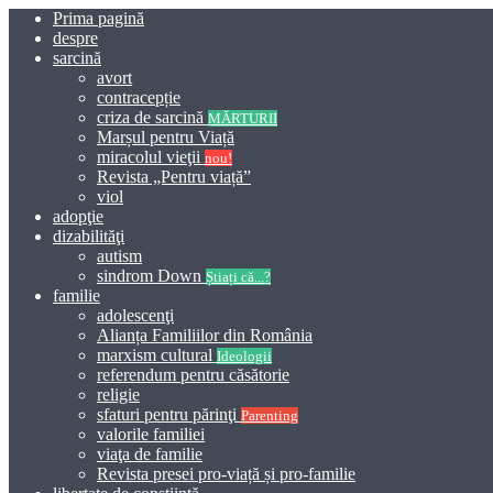
Prima pagină
despre
sarcină
avort
contracepție
criza de sarcină
MĂRTURII
Marșul pentru Viață
miracolul vieţii
nou!
Revista „Pentru viață”
viol
adopţie
dizabilităţi
autism
sindrom Down
Știați că...?
familie
adolescenţi
Alianța Familiilor din România
marxism cultural
Ideologii
referendum pentru căsătorie
religie
sfaturi pentru părinţi
Parenting
valorile familiei
viaţa de familie
Revista presei pro-viață și pro-familie