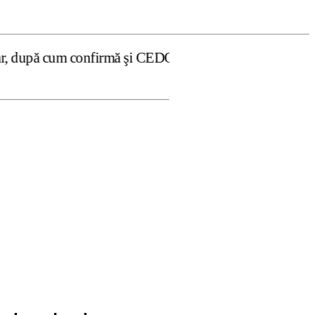
firmă şi CEDO în cazul Handyside vs. UK (para 49), Stirip