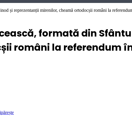
inod și reprezentanții mirenilor, cheamă ortodocșii români la referend
ească, formată din Sfântul 
șii români la referendum î
ipărește