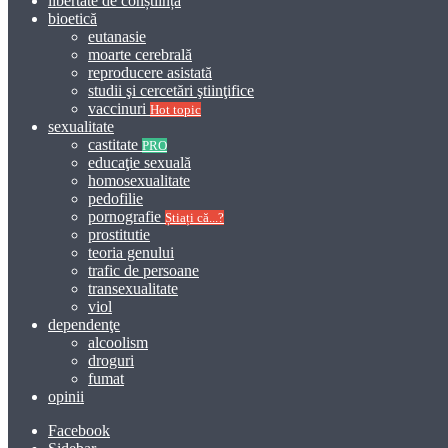
libertate de conștiință
bioetică
eutanasie
moarte cerebrală
reproducere asistată
studii şi cercetări ştiinţifice
vaccinuri
Hot topic
sexualitate
castitate
PRO
educaţie sexuală
homosexualitate
pedofilie
pornografie
Știați că...?
prostitutie
teoria genului
trafic de persoane
transexualitate
viol
dependenţe
alcoolism
droguri
fumat
opinii
Facebook