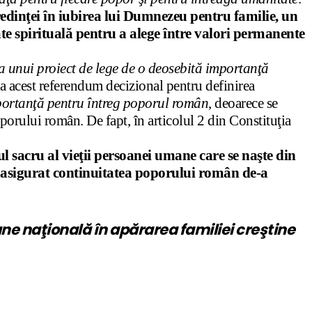
redinţei în iubirea lui Dumnezeu pentru familie, un
e spirituală pentru a alege între valori permanente
a unui proiect de lege de o deosebită importanţă
la acest referendum decizional pentru definirea
mportanţă pentru întreg poporul român
, deoarece se
oporului român. De fapt, în articolul 2 din Constituţia
l sacru al vieţii persoanei umane care se naşte din
 au asigurat continuitatea poporului român de-a
une naţională în apărarea familiei creştine