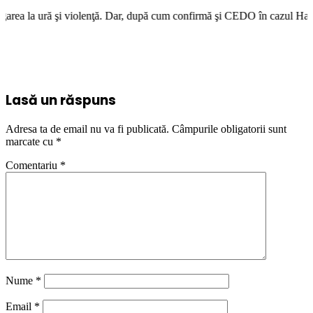
olenţă. Dar, după cum confirmă şi CEDO în cazul Handyside vs. UK (para 4
Lasă un răspuns
Adresa ta de email nu va fi publicată.
Câmpurile obligatorii sunt
marcate cu
*
Comentariu
*
Nume
*
Email
*