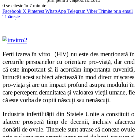
Știri pentru viață
06.10.2015
0
se citește în 7 minute
Facebook
X
Pinterest
WhatsApp
Telegram
Viber
Trimite prin email
Tipărește
Fertilizarea în vitro (FIV) nu este des menționată în
cercurile persoanelor cu orientare pro-viață, dar cred
că este important să îi acordăm importanța cuvenită,
întrucât acest subiect afectează în mod direct mișcarea
pro-viața și are un impact profund asupra modului în
care percepem demnitatea și valoarea vieții umane, fie
că este vorba de copiii născuți sau nenăscuți.
Industria infertilității din Statele Unite a constituit o
afacere prosperă timp de decenii, inclusiv afacerea
donării de ovule. Tinerele sunt atrase să doneze ovule