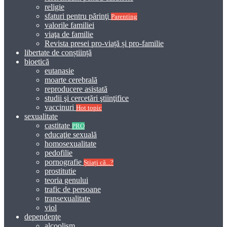
religie
sfaturi pentru părinţi
Parenting
valorile familiei
viaţa de familie
Revista presei pro-viață și pro-familie
libertate de conștiință
bioetică
eutanasie
moarte cerebrală
reproducere asistată
studii şi cercetări ştiinţifice
vaccinuri
Hot topic
sexualitate
castitate
PRO
educaţie sexuală
homosexualitate
pedofilie
pornografie
Știați că...?
prostitutie
teoria genului
trafic de persoane
transexualitate
viol
dependenţe
alcoolism