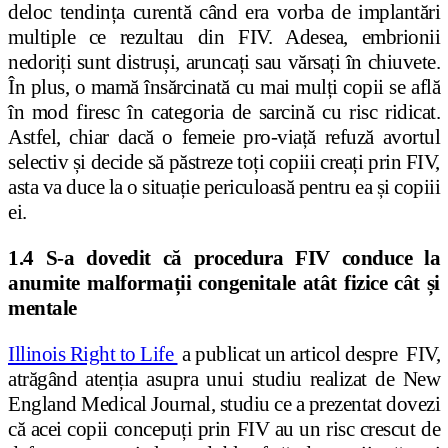
deloc tendința curentă când era vorba de implantări
multiple ce rezultau din FIV. Adesea, embrionii
nedoriți sunt distruși, aruncați sau vărsați în chiuvete.
În plus, o mamă însărcinată cu mai mulți copii se află
în mod firesc în categoria de sarcină cu risc ridicat.
Astfel, chiar dacă o femeie pro-viață refuză avortul
selectiv și decide să păstreze toți copiii creați prin FIV,
asta va duce la o situație periculoasă pentru ea și copiii
ei.
1.4 S-a dovedit că procedura FIV conduce la
anumite malformații congenitale atât fizice cât și
mentale
Illinois Right to Life
a publicat un articol despre FIV,
atrăgând atenția asupra unui studiu realizat de New
England Medical Journal, studiu ce a prezentat dovezi
că acei copii concepuți prin FIV au un risc crescut de