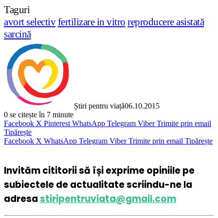
Taguri
avort selectiv
fertilizare in vitro
reproducere asistată
sarcină
Știri pentru viață
06.10.2015
0
se citește în 7 minute
Facebook
X
Pinterest
WhatsApp
Telegram
Viber
Trimite prin email
Tipărește
Facebook
X
WhatsApp
Telegram
Viber
Trimite prin email
Tipărește
Invităm cititorii să își exprime opiniile pe
subiectele de actualitate scriindu-ne la
adresa
stiripentruviata@gmail.com