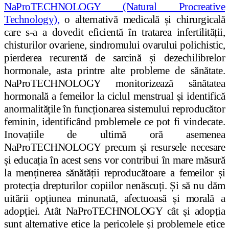
NaProTECHNOLOGY (Natural Procreative
Technology),
o alternativă medicală și chirurgicală
care s-a a dovedit eficientă în tratarea infertilității,
chisturilor ovariene, sindromului ovarului polichistic,
pierderea recurentă de sarcină și dezechilibrelor
hormonale, asta printre alte probleme de sănătate.
NaProTECHNOLOGY monitorizează sănătatea
hormonală a femeilor la ciclul menstrual și identifică
anormalitățile în funcționarea sistemului reproducător
feminin, identificând problemele ce pot fi vindecate.
Inovațiile de ultimă oră asemenea
NaProTECHNOLOGY precum și resursele necesare
și educația în acest sens vor contribui în mare măsură
la menținerea sănătății reproducătoare a femeilor și
protecția drepturilor copiilor nenăscuți. Și să nu dăm
uitării opțiunea minunată, afectuoasă și morală a
adopției. Atât NaProTECHNOLOGY cât și adopția
sunt alternative etice la pericolele și problemele etice