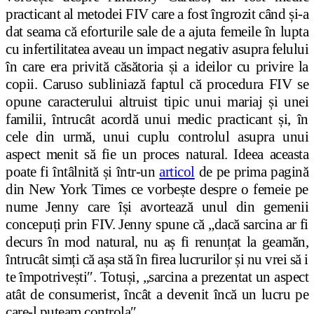
practicant al metodei FIV care a fost îngrozit când și-a
dat seama că eforturile sale de a ajuta femeile în lupta
cu infertilitatea aveau un impact negativ asupra felului
în care era privită căsătoria și a ideilor cu privire la
copii. Caruso subliniază faptul că procedura FIV se
opune caracterului altruist tipic unui mariaj și unei
familii, întrucât acordă unui medic practicant și, în
cele din urmă, unui cuplu controlul asupra unui
aspect menit să fie un proces natural. Ideea aceasta
poate fi întâlnită și într-un
articol
de pe prima pagină
din New York Times ce vorbește despre o femeie pe
nume Jenny care își avortează unul din gemenii
concepuți prin FIV. Jenny spune că „dacă sarcina ar fi
decurs în mod natural, nu aș fi renunțat la geamăn,
întrucât simți că așa stă în firea lucrurilor și nu vrei să i
te împotrivești″. Totuși, „sarcina a prezentat un aspect
atât de consumerist, încât a devenit încă un lucru pe
care-l puteam controla″.