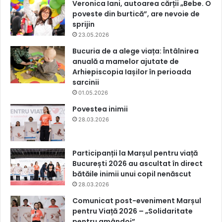
Veronica Iani, autoarea cărții „Bebe. O
poveste din burtică”, are nevoie de
sprijin
23.05.2026
Bucuria de a alege viața: Întâlnirea
anuală a mamelor ajutate de
Arhiepiscopia Iașilor în perioada
sarcinii
01.05.2026
Povestea inimii
28.03.2026
Participanții la Marșul pentru viață
București 2026 au ascultat în direct
bătăile inimii unui copil nenăscut
28.03.2026
Comunicat post-eveniment Marșul
pentru Viață 2026 – „Solidaritate
pentru amândoi”