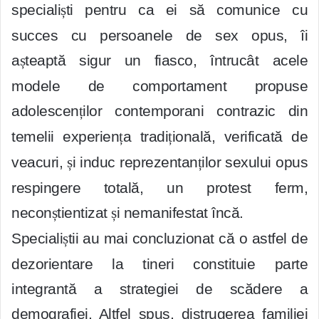
speciali
ș
ti pentru ca ei să comunice cu
succes cu persoanele de sex opus, îi
a
ș
teaptă sigur un fiasco, întrucât acele
modele de comportament propuse
adolescen
ț
ilor contemporani contrazic din
temelii experien
ț
a tradi
ț
ională, verificată de
veacuri,
ș
i induc reprezentan
ț
ilor sexului opus
respingere totală, un protest ferm,
necon
ș
tientizat
ș
i nemanifestat încă.
Speciali
ș
tii au mai concluzionat că o astfel de
dezorientare la tineri constituie parte
integrantă a strategiei de scădere a
demografiei. Altfel spus, distrugerea familiei