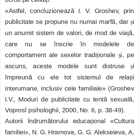
«Astfel, concluzionează I. V. Groshev, prin
publicitate se propune nu numai marfă, dar
ș
i
un anumit sistem de valori, de mod de via
ț
ă,
care nu se înscrie în modelele de
comportament ale sexelor tradi
ț
ionale
ș
i, pe
ascuns, aceste modele sunt distruse
ș
i
împreună cu ele tot sistemul de rela
ț
ii
interumane, inclusiv cele familiale» (Groshev
I.V., Moduri de publicitate cu tentă sexuală,
Voprosî psihologhii, 2000, No. 6, p. 38-49).
Autorii îndrumătorului educa
ț
ional «Cultura
familiei», N. G. Hramova, G. G. Alekseieva, A.