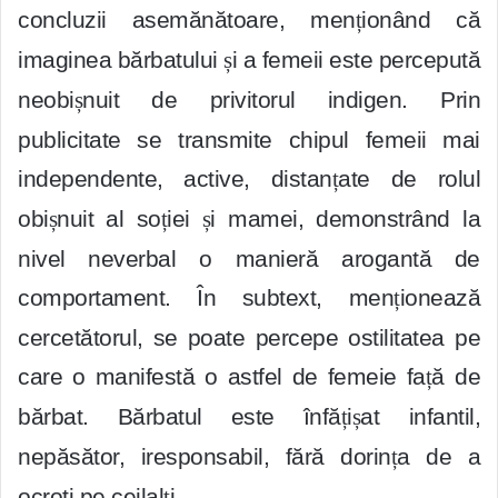
concluzii asemănătoare, men
ț
ionând că
imaginea bărbatului
ș
i a femeii este percepută
neobi
ș
nuit de privitorul indigen. Prin
publicitate se transmite chipul femeii mai
independente, active, distan
ț
ate de rolul
obi
ș
nuit al so
ț
iei
ș
i mamei, demonstrând la
nivel neverbal o manieră arogantă de
comportament. În subtext, men
ț
ionează
cercetătorul, se poate percepe ostilitatea pe
care o manifestă o astfel de femeie fa
ț
ă de
bărbat. Bărbatul este înfă
ț
i
ș
at infantil,
nepăsător, iresponsabil, fără dorin
ț
a de a
ocroti pe ceilal
ț
i.