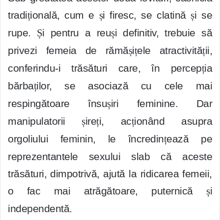
tradi
ț
ională, cum e
ș
i firesc, se clatină
ș
i se
rupe.
Ș
i pentru a reu
ș
i definitiv, trebuie să
privezi femeia de rămă
ș
i
ț
ele atractivită
ț
ii,
conferindu-i trăsături care, în percep
ț
ia
bărba
ț
ilor, se asociază cu cele mai
respingătoare însu
ș
iri feminine. Dar
manipulatorii
ș
ire
ț
i, ac
ț
ionând asupra
orgoliului feminin, le încredin
ț
ează pe
reprezentantele sexului slab că aceste
trăsături, dimpotrivă, ajută la ridicarea femeii,
o fac mai atrăgătoare, puternică
ș
i
independentă.