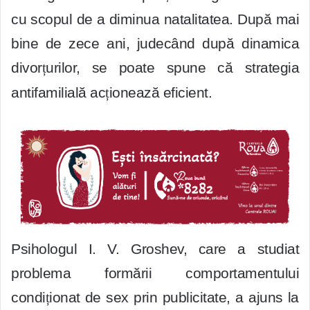
cu scopul de a diminua natalitatea. După mai
bine de zece ani, judecând după dinamica
divor
ț
urilor, se poate spune că strategia
antifamilială ac
ț
ionează eficient.
Psihologul I. V. Groshev, care a studiat
problema formării comportamentului
condi
ț
ionat de sex prin publicitate, a ajuns la