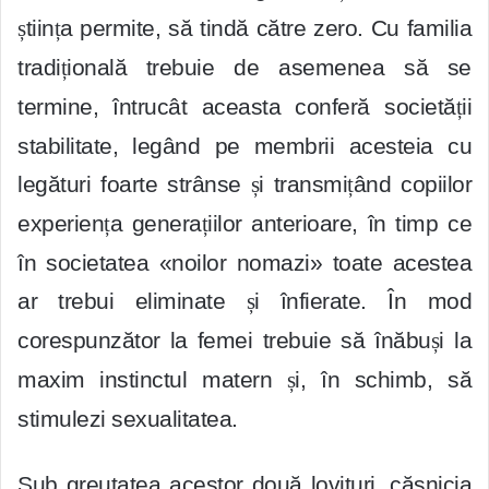
ș
tiin
ț
a permite, să tindă către zero. Cu familia
tradi
ț
ională trebuie de asemenea să se
termine, întrucât aceasta conferă societă
ț
ii
stabilitate, legând pe membrii acesteia cu
legături foarte strânse
ș
i transmi
ț
ând copiilor
experien
ț
a genera
ț
iilor anterioare, în timp ce
în societatea «noilor nomazi» toate acestea
ar trebui eliminate
ș
i înfierate. În mod
corespunzător la femei trebuie să înăbu
ș
i la
maxim instinctul matern
ș
i, în schimb, să
stimulezi sexualitatea.
Sub greutatea acestor două lovituri, căsnicia