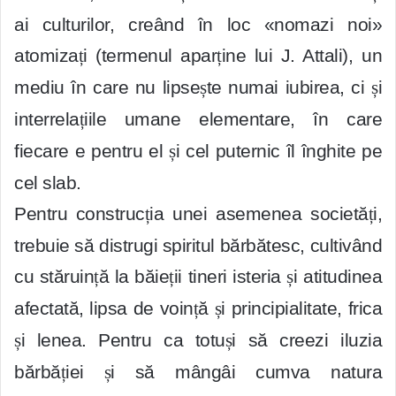
ai culturilor, creând în loc «nomazi noi»
atomiza
ț
i (termenul apar
ț
ine lui J. Attali), un
mediu în care nu lipse
ș
te numai iubirea, ci
ș
i
interrela
ț
iile umane elementare, în care
fiecare e pentru el
ș
i cel puternic îl înghite pe
cel slab.
Pentru construc
ț
ia unei asemenea societă
ț
i,
trebuie să distrugi spiritul bărbătesc, cultivând
cu stăruin
ț
ă la băie
ț
ii tineri isteria
ș
i atitudinea
afectată, lipsa de voin
ț
ă
ș
i principialitate, frica
ș
i lenea. Pentru ca totu
ș
i să creezi iluzia
bărbă
ț
iei
ș
i să mângâi cumva natura