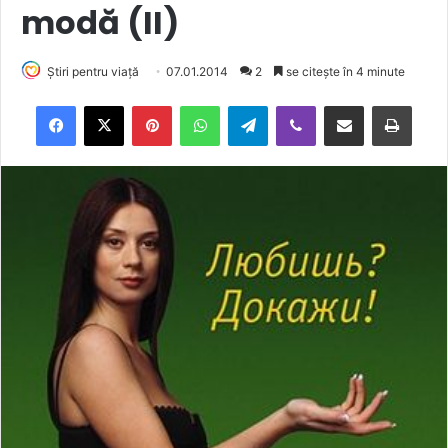
modă (II)
Știri pentru viață
07.01.2014
2
se citește în 4 minute
Facebook
X
Pinterest
WhatsApp
Telegram
Viber
Trimite prin email
Tipărește