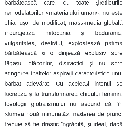
bărbătească care, cu toate
ș
iretlicurile
remodelatorilor «materialului uman», nu este
chiar u
ș
or de modificat, mass-media globală
încurajează mitocănia
ș
i bădărănia,
vulgaritatea, desfrâul, exploatează patima
bărbătească
ș
i o dirijează exclusiv spre
făga
ș
ul plăcerilor, distrac
ț
iei
ș
i nu spre
atingerea înaltelor aspira
ț
ii caracteristice unui
bărbat adevărat. Cu acelea
ș
i inten
ț
ii se
lucrează
ș
i la transformarea chipului feminin.
Ideologii globalismului nu ascund că, în
«lumea nouă minunată», na
ș
terea de prunci
trebuie să fie drastic îngrădită,
ș
i ideal, dacă