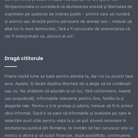
Stiripentruviata.ro consideră că dezbaterea onestă şi libertatea de
exprimare pe subiecte de interes public – printre care se numără
şi avortul sau atracţia pentru persoane de acelaşi sex – trebuie să
aibă loc în mod democratic, fără a fi cenzurate de ameninţarea că
vor fi interpretate ca „discurs al urii”.
Dragă cititorule
Foarte multă lume se bate pentru atenţia ta, dar noi nu putem face
asta. Aşadar, îţi lăsăm deplina libertate de a alege să ne urmăreşti
sau nu. Ne străduim să adunăm la un loc, fără conformism, teamă
sau prejudecăţi, informaţiile relevante pentru tine, familia ta şi
alegerile tale. Pentru a ţi le proteja şi păstra, trebuie să fii în primul
rând informat. Dacă ţi se pare că informările şi analizele pe care le
selectăm sunt utile pentru viaţa ta şi se pot dovedi necesare în
dezbaterea publică din România, te invităm să faci cunoscut site-ul
nostru şi altora şi să susţii financiar, după posibilităţi, continuarea