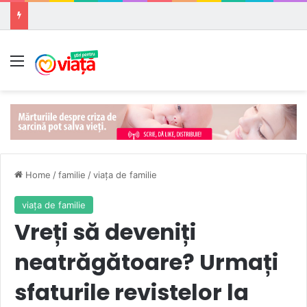
Meniu
Home
/
familie
/
viaţa de familie
viaţa de familie
Vreți să deveniți
neatrăgătoare? Urmați
sfaturile revistelor la