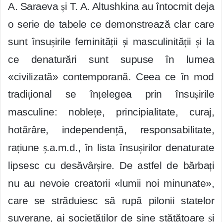
A. Saraeva
ș
i T. A. Altushkina au întocmit deja
o serie de tabele ce demonstrează clar care
sunt însu
ș
irile feminită
ț
ii
ș
i masculinită
ț
ii
ș
i la
ce denaturări sunt supuse în lumea
«civilizată» contemporană. Ceea ce în mod
tradi
ț
ional se în
ț
elegea prin însu
ș
irile
masculine: noble
ț
e, principialitate, curaj,
hotărâre, independen
ț
ă, responsabilitate,
ra
ț
iune
ș
.a.m.d., în lista însu
ș
irilor denaturate
lipsesc cu desăvâr
ș
ire. De astfel de bărba
ț
i
nu au nevoie creatorii «lumii noi minunate»,
care se străduiesc să rupă pilonii statelor
suverane, ai societă
ț
ilor de sine stătătoare
ș
i