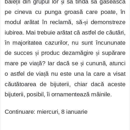
băie
ț
ii din grupul lor
ș
i să tindă să găsească
pe cineva cu punga groasă care poate, în
modul arătat în reclamă, să-
ș
i demonstreze
iubirea. Mai trebuie arătat că astfel de căutări,
în majoritatea cazurilor, nu sunt încununate
de succes
ș
i produc dezamăgire
ș
i supărare
mare pe via
ț
ă? Iar dacă se
ș
i cunună, atunci
o astfel de via
ț
ă nu este una la care a visat
căutătoarea de bijuterii, chiar dacă aceste
bijuterii, posibil, îi ornamentează mâinile.
Continuare: miercuri, 8 ianuarie