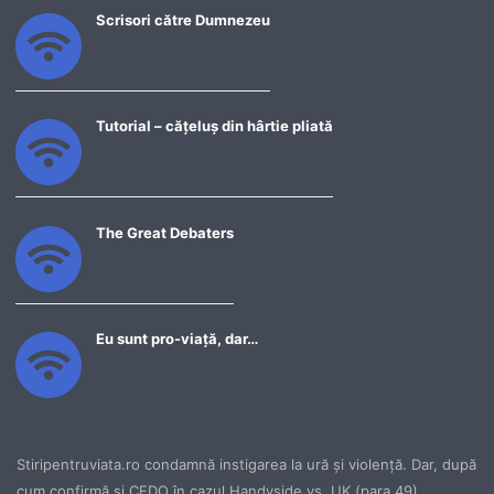
Scrisori către Dumnezeu
Tutorial – cățeluș din hârtie pliată
The Great Debaters
Eu sunt pro-viață, dar…
Stiripentruviata.ro condamnă instigarea la ură şi violenţă. Dar, după
cum confirmă şi CEDO în cazul Handyside vs. UK (para 49),