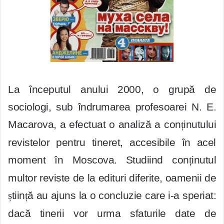
La începutul anului 2000, o grupă de
sociologi, sub îndrumarea profesoarei N. E.
Macarova, a efectuat o analiză a con
ț
inutului
revistelor pentru tineret, accesibile în acel
moment în Moscova. Studiind con
ț
inutul
multor reviste de la edituri diferite, oamenii de
ș
tiin
ț
ă au ajuns la o concluzie care i-a speriat:
dacă tinerii vor urma sfaturile date de