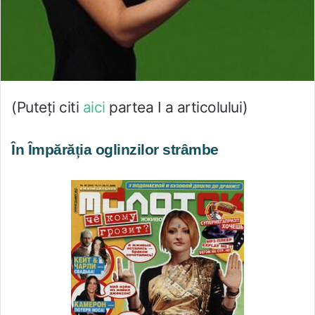
(Puteți citi
aici
partea I a articolului)
În Împără
ț
ia oglinzilor strâmbe