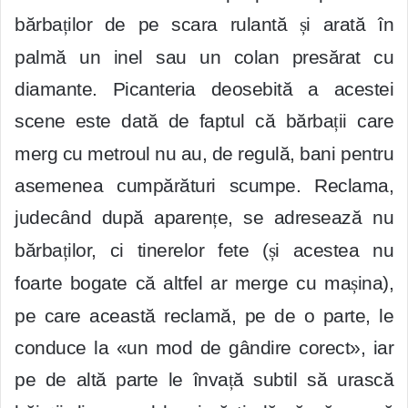
bărba
ț
ilor de pe scara rulantă
ș
i arată în
palmă un inel sau un colan presărat cu
diamante. Picanteria deosebită a acestei
scene este dată de faptul că bărba
ț
ii care
merg cu metroul nu au, de regulă, bani pentru
asemenea cumpărături scumpe. Reclama,
judecând după aparen
ț
e, se adresează nu
bărba
ț
ilor, ci tinerelor fete (
ș
i acestea nu
foarte bogate că altfel ar merge cu ma
ș
ina),
pe care această reclamă, pe de o parte, le
conduce la «un mod de gândire corect», iar
pe de altă parte le înva
ț
ă subtil să urască