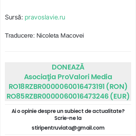
Sursă:
pravoslavie.ru
Traducere: Nicoleta Macovei
DONEAZĂ
Asociaţia ProValori Media
RO18RZBR0000060016473191 (RON)
RO85RZBR0000060016473246 (EUR)
Ai o opinie despre un subiect de actualitate?
Scrie-ne la
stiripentruviata@gmail.com