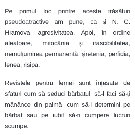
Pe primul loc printre aceste trăsături
pseudoatractive am pune, ca
ș
i N. G.
Hramova, agresivitatea. Apoi, în ordine
aleatoare, mitocănia
ș
i irascibilitatea,
nemul
ț
umirea permanentă,
ș
iretenia, perfidia,
lenea, risipa.
Revistele pentru femei sunt în
ț
esate de
sfaturi cum să seduci bărbatul, să-l faci să-
ț
i
mănânce din palmă, cum să-l determini pe
bărbat sau pe iubit să-
ț
i cumpere lucruri
scumpe.