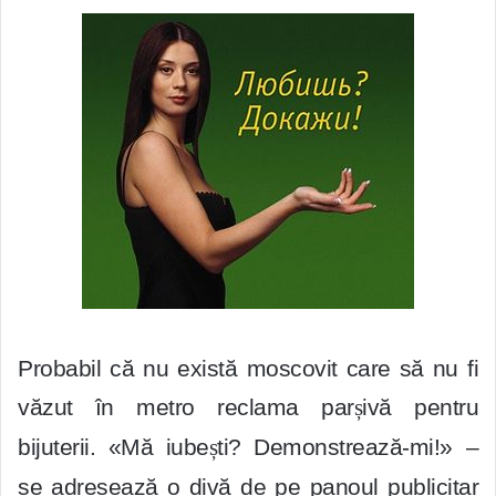
Probabil că nu există moscovit care să nu fi
văzut în metro reclama par
ș
ivă pentru
bijuterii. «Mă iube
ș
ti? Demonstrează-mi!» –
se adresează o divă de pe panoul publicitar