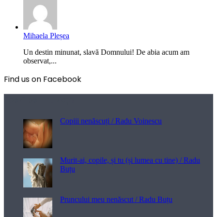
Mihaela Pleșea
Un destin minunat, slavă Domnului! De abia acum am
observat,...
Find us on Facebook
Poezii pentru viață
Copiii nenăscuți / Radu Voinescu
Murit-ai, copile, și tu (și lumea cu tine) / Radu
Buțu
Pruncului meu nenăscut / Radu Buțu