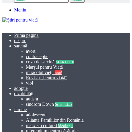
Meniu
Prima pagină
despre
sarcină
avort
contracepție
criza de sarcină
MĂRTURII
Marșul pentru Viață
miracolul vieţii
nou!
Revista „Pentru viață”
viol
adopţie
dizabilităţi
autism
sindrom Down
Știați că...?
familie
adolescenţi
Alianța Familiilor din România
marxism cultural
Ideologii
referendum pentru căsătorie