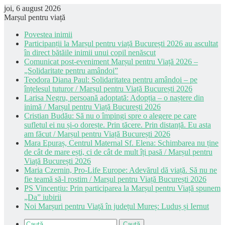
joi, 6 august 2026
Marșul pentru viață
Povestea inimii
Participanții la Marșul pentru viață București 2026 au ascultat
în direct bătăile inimii unui copil nenăscut
Comunicat post-eveniment Marșul pentru Viață 2026 –
„Solidaritate pentru amândoi”
Teodora Diana Paul: Solidaritatea pentru amândoi – pe
înțelesul tuturor / Marșul pentru Viață București 2026
Larisa Negru, persoană adoptată: Adopția – o naștere din
inimă / Marșul pentru Viață București 2026
Cristian Budău: Să nu o împingi spre o alegere pe care
sufletul ei nu și-o dorește. Prin tăcere. Prin distanță. Eu asta
am făcut / Marșul pentru Viață București 2026
Mara Epuraș, Centrul Maternal Sf. Elena: Schimbarea nu ține
de cât de mare ești, ci de cât de mult îți pasă / Marșul pentru
Viață București 2026
Maria Czernin, Pro-Life Europe: Adevărul dă viață. Să nu ne
fie teamă să-l rostim / Marșul pentru Viață București 2026
PS Vincențiu: Prin participarea la Marșul pentru Viață spunem
„Da” iubirii
Noi Marșuri pentru Viață în județul Mureș: Luduș și Iernut
Caută