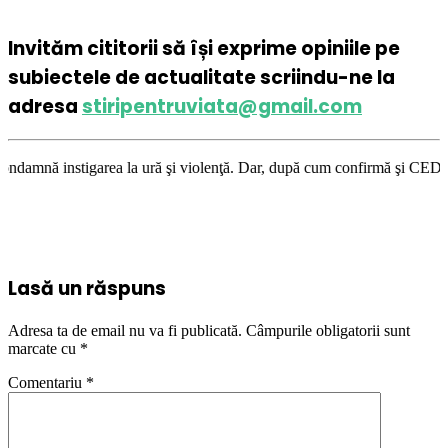
Invităm cititorii să își exprime opiniile pe
subiectele de actualitate scriindu-ne la
adresa
stiripentruviata@gmail.com
area la ură şi violenţă. Dar, după cum confirmă şi CEDO în cazul Handysi
Lasă un răspuns
Adresa ta de email nu va fi publicată.
Câmpurile obligatorii sunt
marcate cu
*
Comentariu
*