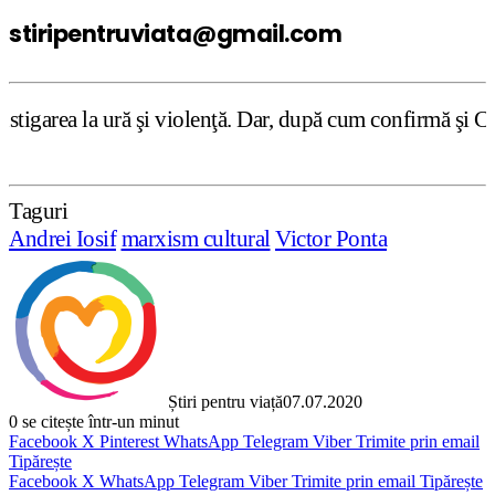
stiripentruviata@gmail.com
 şi violenţă. Dar, după cum confirmă şi CEDO în cazul Han
Taguri
Andrei Iosif
marxism cultural
Victor Ponta
Știri pentru viață
07.07.2020
0
se citește într-un minut
Facebook
X
Pinterest
WhatsApp
Telegram
Viber
Trimite prin email
Tipărește
Facebook
X
WhatsApp
Telegram
Viber
Trimite prin email
Tipărește