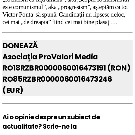
este comunismul”, aka „progresism”, așteptăm ca tot
Victor Ponta să spună. Candidații nu lipsesc deloc,
cei mai „de dreapta” fiind cei mai bine plasați…
DONEAZĂ
Asociaţia ProValori Media
RO18RZBR0000060016473191 (RON)
RO85RZBR0000060016473246
(EUR)
Ai o opinie despre un subiect de
actualitate? Scrie-ne la