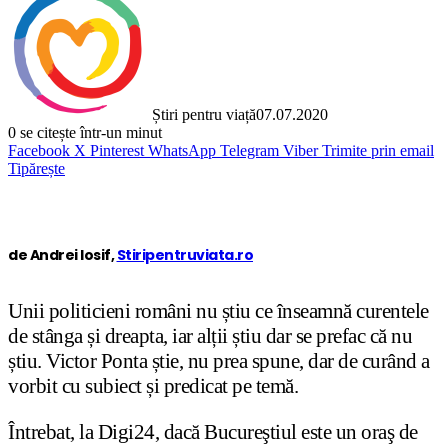
Știri pentru viață
07.07.2020
0
se citește într-un minut
Facebook
X
Pinterest
WhatsApp
Telegram
Viber
Trimite prin email
Tipărește
de Andrei Iosif,
Stiripentruviata.ro
Unii politicieni români nu știu ce înseamnă curentele
de stânga și dreapta, iar alții știu dar se prefac că nu
știu. Victor Ponta știe, nu prea spune, dar de curând a
vorbit cu subiect și predicat pe temă.
Întrebat, la Digi24, dacă Bucureştiul este un oraş de