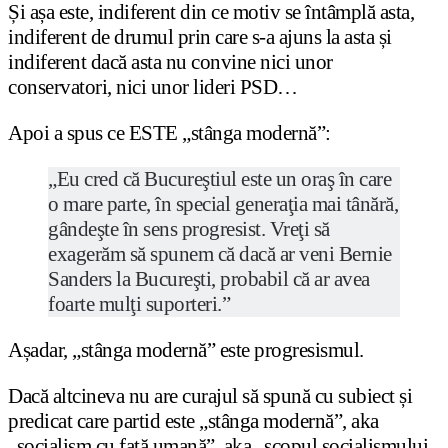
Și așa este, indiferent din ce motiv se întâmplă asta,
indiferent de drumul prin care s-a ajuns la asta și
indiferent dacă asta nu convine nici unor
conservatori, nici unor lideri PSD…
Apoi a spus ce ESTE „stânga modernă”:
„Eu cred că Bucureştiul este un oraş în care
o mare parte, în special generaţia mai tânără,
gândeşte în sens progresist. Vreţi să
exagerăm să spunem că dacă ar veni Bernie
Sanders la Bucureşti, probabil că ar avea
foarte mulţi suporteri.”
Așadar, „stânga modernă” este progresismul.
Dacă altcineva nu are curajul să spună cu subiect și
predicat care partid este „stânga modernă”, aka
„socialism cu față umană”, aka „scopul socialismului