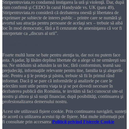
Stiripentruviata.ro condamnă instigarea la ură şi violenţă. Dar, după
cum confirmă şi CEDO în cazul Handyside vs. UK (para 49),
Stiripentruviata.ro consideră că dezbaterea onestă şi libertatea de
exprimare pe subiecte de interes public – printre care se numără şi
avortul sau atracţia pentru persoane de acelaşi sex – trebuie să aibă
loc în mod democratic, fără a fi cenzurate de ameninţarea că vor fi
interpretate ca „discurs al urii”.
Dragă cititorule
Foarte multă lume se bate pentru atenţia ta, dar noi nu putem face
asta. Aşadar, îţi lăsăm deplina libertate de a alege să ne urmăreşti sau
nu. Ne străduim să adunăm la un loc, fără conformism, teamă sau
prejudecăţi, informaţiile relevante pentru tine, familia ta şi alegerile
tale. Pentru a ţi le proteja şi păstra, trebuie să fii în primul rând
informat. Dacă ţi se pare că informările şi analizele pe care le
selectăm sunt utile pentru viaţa ta şi se pot dovedi necesare în
dezbaterea publică din România, te invităm să faci cunoscut site-ul
nostru şi altora şi să susţii financiar, după posibilităţi, continuarea şi
profesionalizarea demersului nostru.
Acest site utilizează fișiere cookie. Prin continuarea navigării, sunteți
de acord cu utilizarea acestui tip de fișiere. Mai multe informații pot
fi consultate prin accesarea
Politicii privind Fișierele Cookie