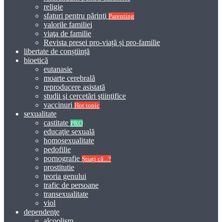
religie
sfaturi pentru părinţi
Parenting
valorile familiei
viaţa de familie
Revista presei pro-viață și pro-familie
libertate de conștiință
bioetică
eutanasie
moarte cerebrală
reproducere asistată
studii şi cercetări ştiinţifice
vaccinuri
Hot topic
sexualitate
castitate
PRO
educaţie sexuală
homosexualitate
pedofilie
pornografie
Știați că...?
prostitutie
teoria genului
trafic de persoane
transexualitate
viol
dependenţe
alcoolism