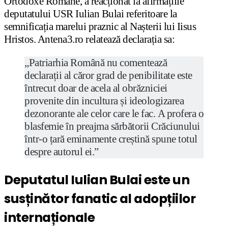
Ortodoxe Române, a reacționat la afirmațiile
deputatului USR Iulian Bulai referitoare la
semnificația marelui praznic al Nașterii lui Iisus
Hristos. Antena3.ro relatează declarația sa:
„Patriarhia Română nu comentează
declarații al căror grad de penibilitate este
întrecut doar de acela al obrăzniciei
provenite din incultura și ideologizarea
dezonorante ale celor care le fac. A profera o
blasfemie în preajma sărbătorii Crăciunului
într-o țară eminamente creștină spune totul
despre autorul ei.”
Deputatul Iulian Bulai este un
susținător fanatic al adopțiilor
internaționale