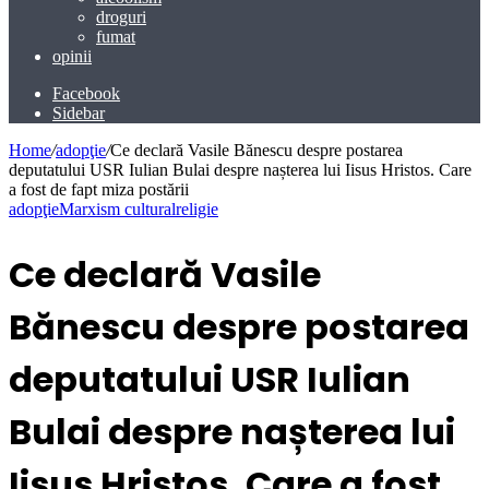
droguri
fumat
opinii
Facebook
Sidebar
Home
/
adopţie
/
Ce declară Vasile Bănescu despre postarea
deputatului USR Iulian Bulai despre nașterea lui Iisus Hristos. Care
a fost de fapt miza postării
adopţie
Marxism cultural
religie
Ce declară Vasile
Bănescu despre postarea
deputatului USR Iulian
Bulai despre nașterea lui
Iisus Hristos. Care a fost