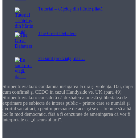
Tutorial – cățeluș din hârtie pliată
The Great Debaters
Eu sunt pro-viață, dar…
Stiripentruviata.ro condamnă instigarea la ură şi violenţă. Dar, după
cum confirmă şi CEDO în cazul Handyside vs. UK (para 49),
Stiripentruviata.ro consideră că dezbaterea onestă şi libertatea de
exprimare pe subiecte de interes public – printre care se numără şi
avortul sau atracţia pentru persoane de acelaşi sex – trebuie să aibă
loc în mod democratic, fără a fi cenzurate de ameninţarea că vor fi
interpretate ca „discurs al urii”.
Dragă cititorule