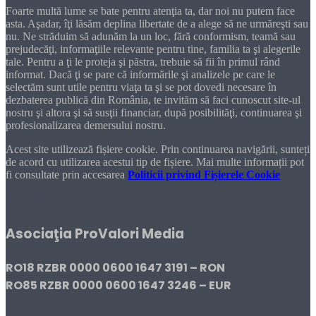
Foarte multă lume se bate pentru atenţia ta, dar noi nu putem face
asta. Aşadar, îţi lăsăm deplina libertate de a alege să ne urmăreşti sau
nu. Ne străduim să adunăm la un loc, fără conformism, teamă sau
prejudecăţi, informaţiile relevante pentru tine, familia ta şi alegerile
tale. Pentru a ţi le proteja şi păstra, trebuie să fii în primul rând
informat. Dacă ţi se pare că informările şi analizele pe care le
selectăm sunt utile pentru viaţa ta şi se pot dovedi necesare în
dezbaterea publică din România, te invităm să faci cunoscut site-ul
nostru şi altora şi să susţii financiar, după posibilităţi, continuarea şi
profesionalizarea demersului nostru.
Acest site utilizează fișiere cookie. Prin continuarea navigării, sunteți
de acord cu utilizarea acestui tip de fișiere. Mai multe informații pot
fi consultate prin accesarea
Politicii privind Fișierele Cookie
DONEAZĂ!
Asociaţia ProValori Media
RO18 RZBR 0000 0600 1647 3191 – RON
RO85 RZBR 0000 0600 1647 3246 – EUR