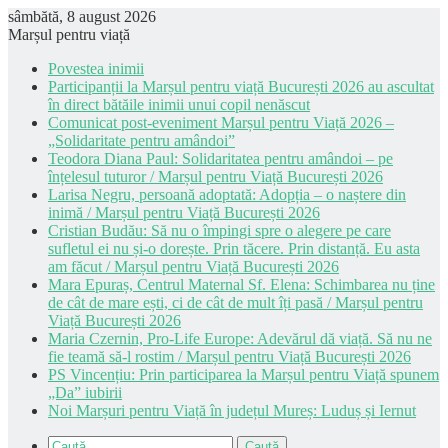
sâmbătă, 8 august 2026
Marșul pentru viață
Povestea inimii
Participanții la Marșul pentru viață București 2026 au ascultat
în direct bătăile inimii unui copil nenăscut
Comunicat post-eveniment Marșul pentru Viață 2026 –
„Solidaritate pentru amândoi”
Teodora Diana Paul: Solidaritatea pentru amândoi – pe
înțelesul tuturor / Marșul pentru Viață București 2026
Larisa Negru, persoană adoptată: Adopția – o naștere din
inimă / Marșul pentru Viață București 2026
Cristian Budău: Să nu o împingi spre o alegere pe care
sufletul ei nu și-o dorește. Prin tăcere. Prin distanță. Eu asta
am făcut / Marșul pentru Viață București 2026
Mara Epuraș, Centrul Maternal Sf. Elena: Schimbarea nu ține
de cât de mare ești, ci de cât de mult îți pasă / Marșul pentru
Viață București 2026
Maria Czernin, Pro-Life Europe: Adevărul dă viață. Să nu ne
fie teamă să-l rostim / Marșul pentru Viață București 2026
PS Vincențiu: Prin participarea la Marșul pentru Viață spunem
„Da” iubirii
Noi Marșuri pentru Viață în județul Mureș: Luduș și Iernut
Caută