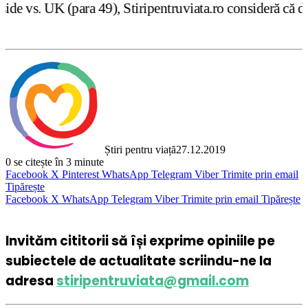
, Stiripentruviata.ro consideră că dezbaterea onestă şi l
Știri pentru viață
27.12.2019
0
se citește în 3 minute
Facebook
X
Pinterest
WhatsApp
Telegram
Viber
Trimite prin email
Tipărește
Facebook
X
WhatsApp
Telegram
Viber
Trimite prin email
Tipărește
Invităm cititorii să își exprime opiniile pe
subiectele de actualitate scriindu-ne la
adresa
stiripentruviata@gmail.com