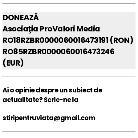
DONEAZĂ
Asociaţia ProValori Media
RO18RZBR0000060016473191 (RON)
RO85RZBR0000060016473246
(EUR)
Ai o opinie despre un subiect de
actualitate? Scrie-ne la
stiripentruviata@gmail.com