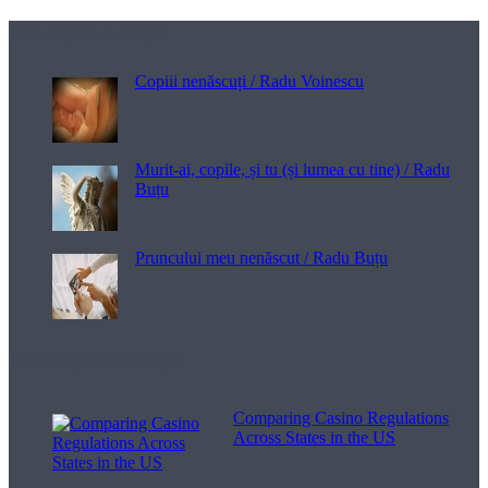
Poezii pentru viață
Copiii nenăscuți / Radu Voinescu
Murit-ai, copile, și tu (și lumea cu tine) / Radu
Buțu
Pruncului meu nenăscut / Radu Buțu
Melodii pentru viață
Comparing Casino Regulations
Across States in the US