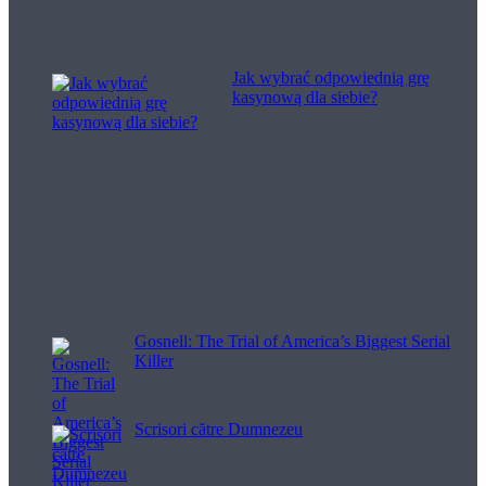
Jak wybrać odpowiednią grę
kasynową dla siebie?
Filme pentru viață
Gosnell: The Trial of America’s Biggest Serial
Killer
Scrisori către Dumnezeu