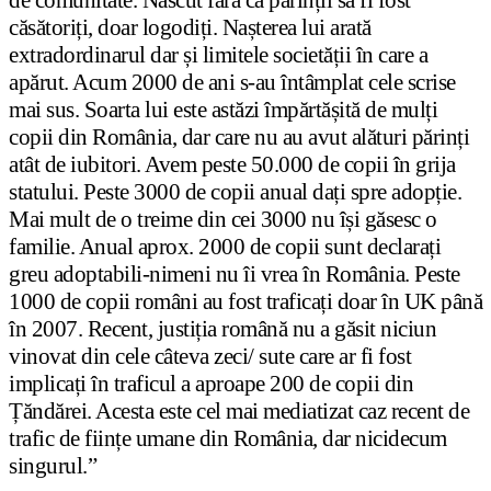
de comunitate. Născut fără ca părinții să fi fost
căsătoriți, doar logodiți. Nașterea lui arată
extradordinarul dar și limitele societății în care a
apărut. Acum 2000 de ani s-au întâmplat cele scrise
mai sus. Soarta lui este astăzi împărtășită de mulți
copii din România, dar care nu au avut alături părinți
atât de iubitori. Avem peste 50.000 de copii în grija
statului. Peste 3000 de copii anual dați spre adopție.
Mai mult de o treime din cei 3000 nu își găsesc o
familie. Anual aprox. 2000 de copii sunt declarați
greu adoptabili-nimeni nu îi vrea în România. Peste
1000 de copii români au fost traficați doar în UK până
în 2007. Recent, justiția română nu a găsit niciun
vinovat din cele câteva zeci/ sute care ar fi fost
implicați în traficul a aproape 200 de copii din
Țăndărei. Acesta este cel mai mediatizat caz recent de
trafic de ființe umane din România, dar nicidecum
singurul.”