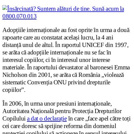
Adopțiile internaționale au fost oprite în urma a două
rapoarte care au constatat același lucru, la 4 ani
distanță unul de altul. În raportul UNICEF din 1997,
se arăta că adopțiile internaționale nu se fac în
interesul copiilor, ci în interesul unor interese
materiale. În raportului devastator al baronesei Emma
Nicholson din 2001, se arăta că România „violează
sistematic Convenția ONU privind drepturile
copiilor”.
În 2006, în urma unor presiuni internaționale,
Autoritatea Națională pentru Protecția Drepturilor
Copilului
a dat o declarație
în care „face apel către toți
cei care doresc să sprijine reforma din domeniul
protecției copilului să acționeze în sensul interesului