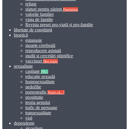
religie
sfaturi pentru părinţi
Parenting
valorile familiei
viaţa de familie
Revista presei pro-viață și pro-familie
libertate de conștiință
bioetică
eutanasie
moarte cerebrală
reproducere asistată
studii şi cercetări ştiinţifice
vaccinuri
Hot topic
sexualitate
castitate
PRO
educaţie sexuală
homosexualitate
pedofilie
pornografie
Știați că...?
prostitutie
teoria genului
trafic de persoane
transexualitate
viol
dependenţe
alcoolism