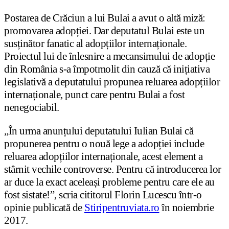
Postarea de Crăciun a lui Bulai a avut o altă miză:
promovarea adopției. Dar deputatul Bulai este un
susținător fanatic al adopțiilor internaționale.
Proiectul lui de înlesnire a mecansimului de adopție
din România s-a împotmolit din cauză că inițiativa
legislativă a deputatului propunea reluarea adopțiilor
internaționale, punct care pentru Bulai a fost
nenegociabil.
„În urma anunțului deputatului Iulian Bulai că
propunerea pentru o nouă lege a adopției include
reluarea adopțiilor internaționale, acest element a
stârnit vechile controverse. Pentru că introducerea lor
ar duce la exact aceleași probleme pentru care ele au
fost sistate!”, scria cititorul Florin Lucescu într-o
opinie publicată de
Stiripentruviata.ro
în noiembrie
2017.