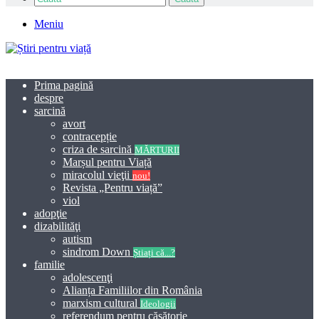
Meniu
Prima pagină
despre
sarcină
avort
contracepție
criza de sarcină
MĂRTURII
Marșul pentru Viață
miracolul vieţii
nou!
Revista „Pentru viață”
viol
adopţie
dizabilităţi
autism
sindrom Down
Știați că...?
familie
adolescenţi
Alianța Familiilor din România
marxism cultural
Ideologii
referendum pentru căsătorie