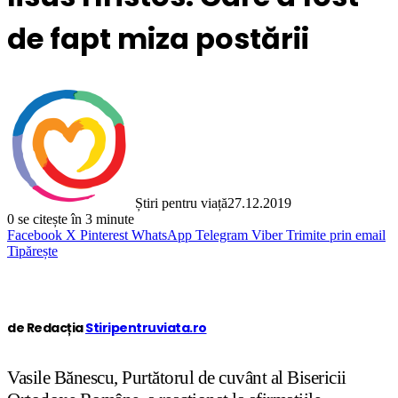
de fapt miza postării
Știri pentru viață
27.12.2019
0
se citește în 3 minute
Facebook
X
Pinterest
WhatsApp
Telegram
Viber
Trimite prin email
Tipărește
de Redacția
Stiripentruviata.ro
Vasile Bănescu, Purtătorul de cuvânt al Bisericii