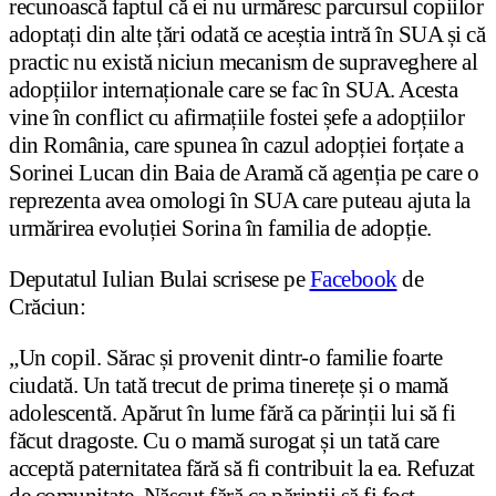
recunoască faptul că ei nu urmăresc parcursul copiilor
adoptați din alte țări odată ce aceștia intră în SUA și că
practic nu există niciun mecanism de supraveghere al
adopțiilor internaționale care se fac în SUA. Acesta
vine în conflict cu afirmațiile fostei șefe a adopțiilor
din România, care spunea în cazul adopției forțate a
Sorinei Lucan din Baia de Aramă că agenția pe care o
reprezenta avea omologi în SUA care puteau ajuta la
urmărirea evoluției Sorina în familia de adopție.
Deputatul Iulian Bulai scrisese pe
Facebook
de
Crăciun:
„Un copil. Sărac și provenit dintr-o familie foarte
ciudată. Un tată trecut de prima tinerețe și o mamă
adolescentă. Apărut în lume fără ca părinții lui să fi
făcut dragoste. Cu o mamă surogat și un tată care
acceptă paternitatea fără să fi contribuit la ea. Refuzat