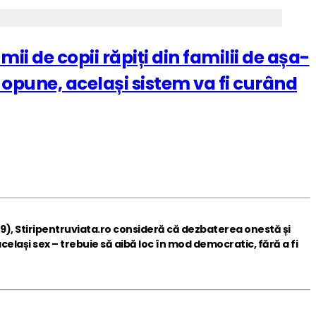
i de copii răpiți din familii de așa-
 opune, același sistem va fi curând
9), Stiripentruviata.ro consideră că dezbaterea onestă și
elași sex – trebuie să aibă loc în mod democratic, fără a fi