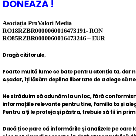
DONEAZĂ !
Asociația ProValori Media
RO18RZBR0000060016473191- RON
RO85RZBR0000060016473246 – EUR
Dragă cititorule,
Foarte multă lume se bate pentru atenția ta, dar 
Așadar, îți lăsăm deplina libertate de a alege să n
Ne străduim să adunăm la un loc, fără conformis
informațiile relevante pentru tine, familia ta și aleg
Pentru a ți le proteja și păstra, trebuie să fii în pr
Dacă ți se pare că informările și analizele pe care 