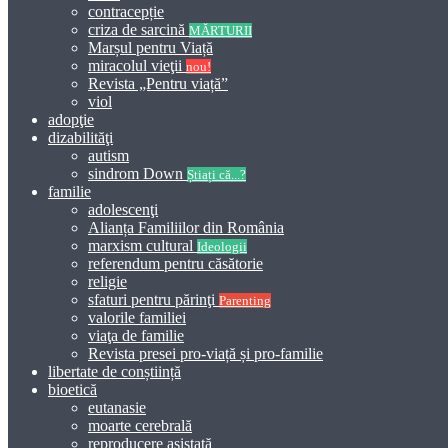
contracepție
criza de sarcină
MĂRTURII
Marșul pentru Viață
miracolul vieţii
nou!
Revista „Pentru viață”
viol
adopţie
dizabilităţi
autism
sindrom Down
Știați că...?
familie
adolescenţi
Alianța Familiilor din România
marxism cultural
Ideologii
referendum pentru căsătorie
religie
sfaturi pentru părinţi
Parenting
valorile familiei
viaţa de familie
Revista presei pro-viață și pro-familie
libertate de conștiință
bioetică
eutanasie
moarte cerebrală
reproducere asistată