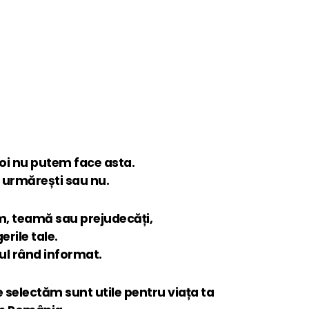
noi nu putem face asta.
e urmărești sau nu.
m, teamă sau prejudecăți,
erile tale.
imul rând informat.
le selectăm sunt utile pentru viața ta