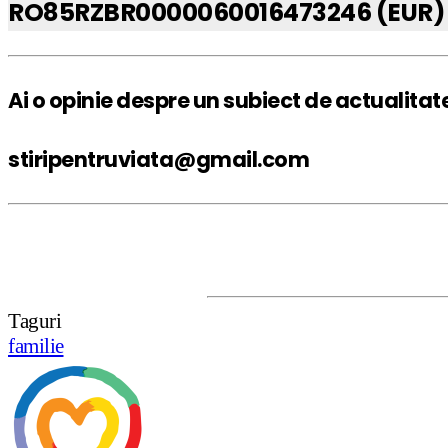
RO85RZBR0000060016473246 (EUR)
Ai o opinie despre un subiect de actualitat
stiripentruviata@gmail.com
DISCLAIMER
Taguri
familie