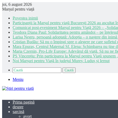
joi, 6 august 2026
Marșul pentru viață
Povestea inimii
Participanții la Marșul pentru viață București 2026 au ascultat în
Comunicat post-eveniment Marșul pentru Viață 2026 – „Solidar
Teodora Diana Paul: Solidaritatea pentru amândoi – pe înțelesul
Larisa Negru, persoană adoptată: Adopția – o naștere din inimă
Cristian Budău: Să nu o împingi spre o alegere pe care sufletul e
Mara Epuraș, Centrul Maternal Sf. Elena: Schimbarea nu ține de 
Maria Czernin, Pro-Life Europe: Adevărul dă viață. Să nu ne fi
PS Vincențiu: Prin participarea la Marșul pentru Viață spunem „
Noi Marșuri pentru Viață în județul Mureș: Luduș și Iernut
Caută
Meniu
Prima pagină
despre
sarcină
avort