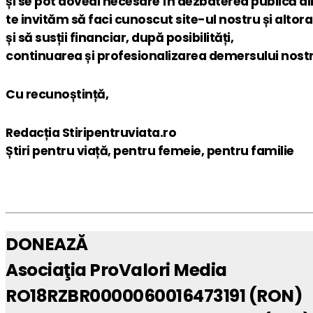
și se pot dovedi necesare în dezbaterea publică d
te invităm să faci cunoscut site-ul nostru și altora
și să susții financiar, după posibilități,
continuarea și profesionalizarea demersului nostr
Cu recunoștință,
Redacția Stiripentruviata.ro
Știri pentru viață, pentru femeie, pentru familie
DONEAZĂ
Asociaţia ProValori Media
RO18RZBR0000060016473191 (RON)