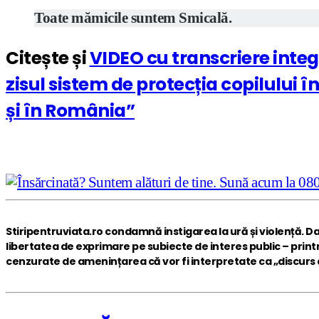
Toate mămicile suntem Smicală.
Citește și
VIDEO cu transcriere integr
zisul sistem de protecția copilului 
și în România”
Stiripentruviata.ro condamnă instigarea la ură și violență. D
libertatea de exprimare pe subiecte de interes public – print
cenzurate de amenințarea că vor fi interpretate ca „discurs al