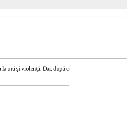
nţă. Dar, după cum confirmă şi CEDO în cazul Handyside vs