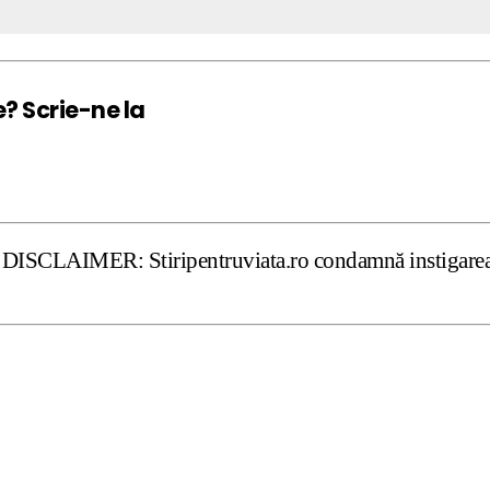
e? Scrie-ne la
: Stiripentruviata.ro condamnă instigarea la ură şi viole