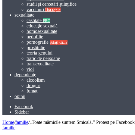
studii şi cercetări ştiinţifice
vaccinuri
Hot topic
sexualitate
castitate
PRO
educaţie sexuală
homosexualitate
pedofilie
pornografie
Știați că...?
prostitutie
teoria genului
trafic de persoane
transexualitate
viol
dependenţe
alcoolism
droguri
fumat
opinii
Facebook
Sidebar
Home
/
familie
/
„Toate mămicile suntem Smicală.” Protest pe Facebook 
familie