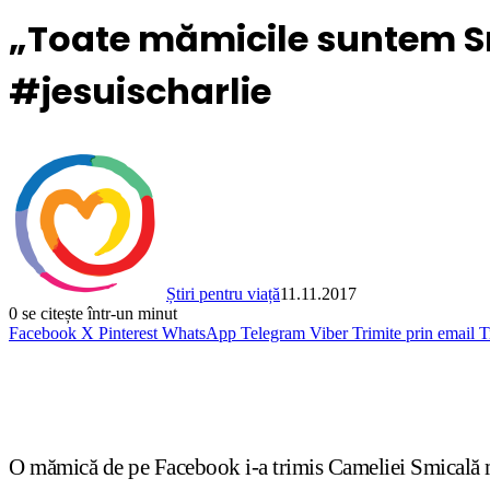
„Toate mămicile suntem S
#jesuischarlie
Știri pentru viață
11.11.2017
0
se citește într-un minut
Facebook
X
Pinterest
WhatsApp
Telegram
Viber
Trimite prin email
T
O mămică de pe Facebook i-a trimis Cameliei Smicală mesa