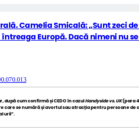
ală. Camelia Smicală: „Sunt zeci de mi
în întreaga Europă. Dacă nimeni nu se
ar, după cum confirmă și CEDO în cazul
Handyside vs. UK
(para 4
re care se numără și avortul sau atracția pentru persoane de ac
 urii”.