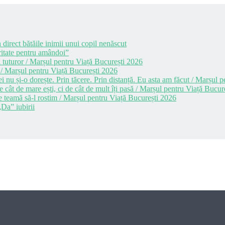
 direct bătăile inimii unui copil nenăscut
itate pentru amândoi”
 tuturor / Marșul pentru Viață București 2026
 / Marșul pentru Viață București 2026
i nu și-o dorește. Prin tăcere. Prin distanță. Eu asta am făcut / Marșul
cât de mare ești, ci de cât de mult îți pasă / Marșul pentru Viață Bucur
e teamă să-l rostim / Marșul pentru Viață București 2026
Da” iubirii