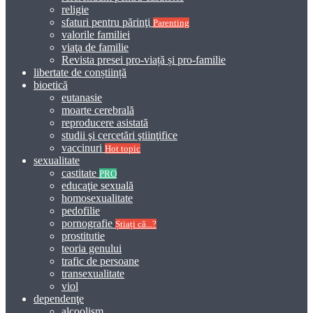
religie
sfaturi pentru părinţi
Parenting
valorile familiei
viaţa de familie
Revista presei pro-viață și pro-familie
libertate de conștiință
bioetică
eutanasie
moarte cerebrală
reproducere asistată
studii şi cercetări ştiinţifice
vaccinuri
Hot topic
sexualitate
castitate
PRO
educaţie sexuală
homosexualitate
pedofilie
pornografie
Știați că...?
prostitutie
teoria genului
trafic de persoane
transexualitate
viol
dependenţe
alcoolism