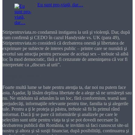
Eu sunt pro-viață, dar…
Stiripentruviata.ro condamnă instigarea la ură şi violenţă. Dar, după
cum confirmă şi CEDO în cazul Handyside vs. UK (para 49),
Stiripentruviata.ro consideră că dezbaterea onestă şi libertatea de
exprimare pe subiecte de interes public – printre care se numără şi
avortul sau atracţia pentru persoane de acelaşi sex – trebuie să aibă
loc în mod democratic, fără a fi cenzurate de ameninţarea că vor fi
interpretate ca „discurs al urii”.
Dragă cititorule
Foarte multă lume se bate pentru atenţia ta, dar noi nu putem face
asta. Aşadar, îţi lăsăm deplina libertate de a alege să ne urmăreşti sau
nu. Ne străduim să adunăm la un loc, fără conformism, teamă sau
prejudecăţi, informaţiile relevante pentru tine, familia ta şi alegerile
tale. Pentru a ţi le proteja şi păstra, trebuie să fii în primul rând
informat. Dacă ţi se pare că informările şi analizele pe care le
selectăm sunt utile pentru viaţa ta şi se pot dovedi necesare în
dezbaterea publică din România, te invităm să faci cunoscut site-ul
nostru şi altora şi să susţii financiar, după posibilităţi, continuarea şi