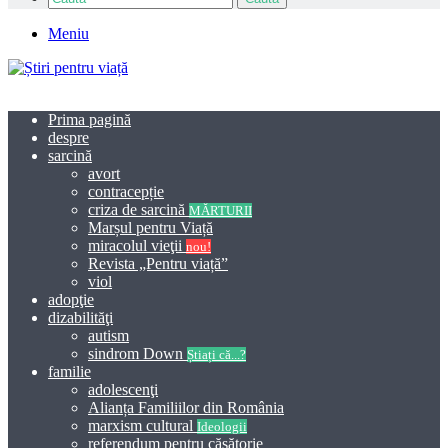
Meniu
Prima pagină
despre
sarcină
avort
contracepție
criza de sarcină
MĂRTURII
Marșul pentru Viață
miracolul vieţii
nou!
Revista „Pentru viață”
viol
adopţie
dizabilităţi
autism
sindrom Down
Știați că...?
familie
adolescenţi
Alianța Familiilor din România
marxism cultural
Ideologii
referendum pentru căsătorie