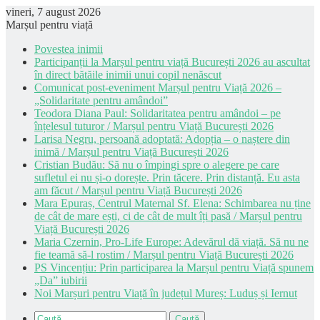
vineri, 7 august 2026
Marșul pentru viață
Povestea inimii
Participanții la Marșul pentru viață București 2026 au ascultat
în direct bătăile inimii unui copil nenăscut
Comunicat post-eveniment Marșul pentru Viață 2026 –
„Solidaritate pentru amândoi”
Teodora Diana Paul: Solidaritatea pentru amândoi – pe
înțelesul tuturor / Marșul pentru Viață București 2026
Larisa Negru, persoană adoptată: Adopția – o naștere din
inimă / Marșul pentru Viață București 2026
Cristian Budău: Să nu o împingi spre o alegere pe care
sufletul ei nu și-o dorește. Prin tăcere. Prin distanță. Eu asta
am făcut / Marșul pentru Viață București 2026
Mara Epuraș, Centrul Maternal Sf. Elena: Schimbarea nu ține
de cât de mare ești, ci de cât de mult îți pasă / Marșul pentru
Viață București 2026
Maria Czernin, Pro-Life Europe: Adevărul dă viață. Să nu ne
fie teamă să-l rostim / Marșul pentru Viață București 2026
PS Vincențiu: Prin participarea la Marșul pentru Viață spunem
„Da” iubirii
Noi Marșuri pentru Viață în județul Mureș: Luduș și Iernut
Caută