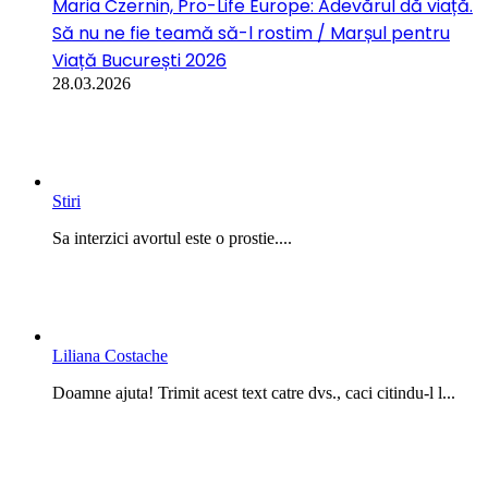
Maria Czernin, Pro-Life Europe: Adevărul dă viață.
Să nu ne fie teamă să-l rostim / Marșul pentru
Viață București 2026
28.03.2026
Stiri
Sa interzici avortul este o prostie....
Liliana Costache
Doamne ajuta! Trimit acest text catre dvs., caci citindu-l l...