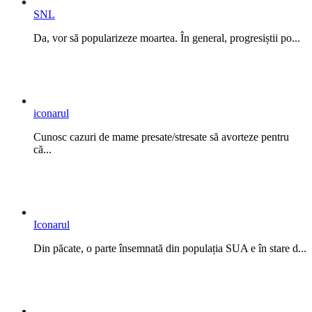
SNL
Da, vor să popularizeze moartea. În general, progresiștii po...
iconarul
Cunosc cazuri de mame presate/stresate să avorteze pentru
că...
Iconarul
Din păcate, o parte însemnată din populația SUA e în stare d...