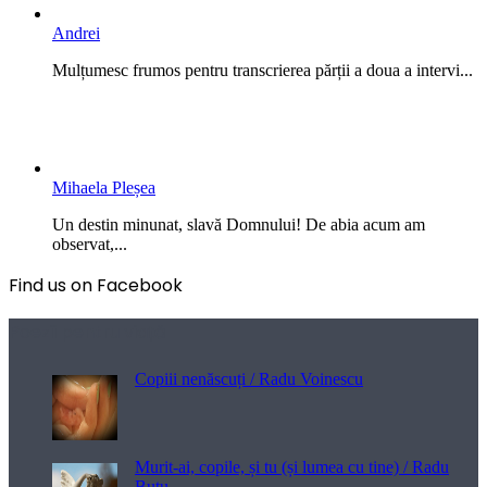
Andrei
Mulțumesc frumos pentru transcrierea părții a doua a intervi...
Mihaela Pleșea
Un destin minunat, slavă Domnului! De abia acum am
observat,...
Find us on Facebook
Poezii pentru viață
Copiii nenăscuți / Radu Voinescu
Murit-ai, copile, și tu (și lumea cu tine) / Radu
Buțu