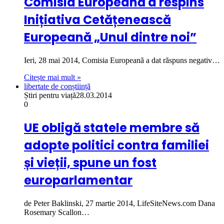
Comisia Europeană a respins
Inițiativa Cetățenească
Europeană „Unul dintre noi”
Ieri, 28 mai 2014, Comisia Europeană a dat răspuns negativ…
Citește mai mult »
libertate de conștiință
Știri pentru viață
28.03.2014
0
UE obligă statele membre să
adopte politici contra familiei
și vieții, spune un fost
europarlamentar
de Peter Baklinski, 27 martie 2014, LifeSiteNews.com Dana
Rosemary Scallon…