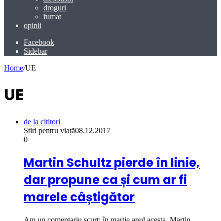
droguri
fumat
opinii
Facebook
Sidebar
Home
/
UE
UE
de la cititori
Știri pentru viață
08.12.2017
0
Martin Schultz pierde în linie,
dar propune ca și cum ar fi
marele câștigător
Am un comentariu scurt: în martie anul acesta, Martin