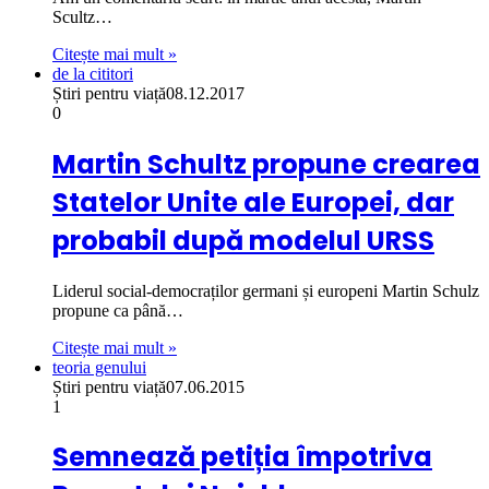
Scultz…
Citește mai mult »
de la cititori
Știri pentru viață
08.12.2017
0
Martin Schultz propune crearea
Statelor Unite ale Europei, dar
probabil după modelul URSS
Liderul social-democraților germani și europeni Martin Schulz
propune ca până…
Citește mai mult »
teoria genului
Știri pentru viață
07.06.2015
1
Semnează petiția împotriva