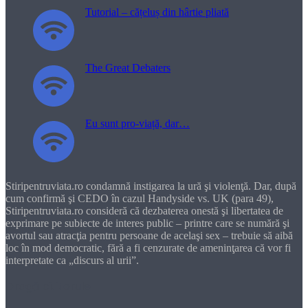
Tutorial – cățeluș din hârtie pliată
The Great Debaters
Eu sunt pro-viață, dar…
Stiripentruviata.ro condamnă instigarea la ură şi violenţă. Dar, după
cum confirmă şi CEDO în cazul Handyside vs. UK (para 49),
Stiripentruviata.ro consideră că dezbaterea onestă şi libertatea de
exprimare pe subiecte de interes public – printre care se numără şi
avortul sau atracţia pentru persoane de acelaşi sex – trebuie să aibă
loc în mod democratic, fără a fi cenzurate de ameninţarea că vor fi
interpretate ca „discurs al urii”.
Dragă cititorule