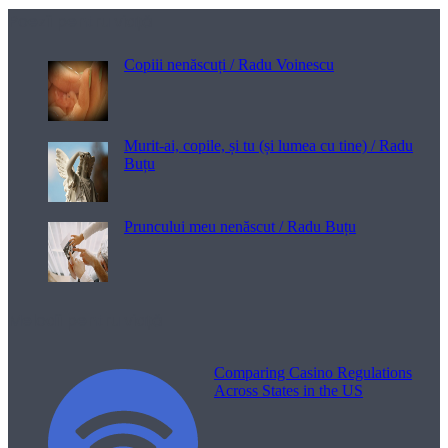
Poezii pentru viață
Copiii nenăscuți / Radu Voinescu
Murit-ai, copile, și tu (și lumea cu tine) / Radu
Buțu
Pruncului meu nenăscut / Radu Buțu
Melodii pentru viață
Comparing Casino Regulations
Across States in the US