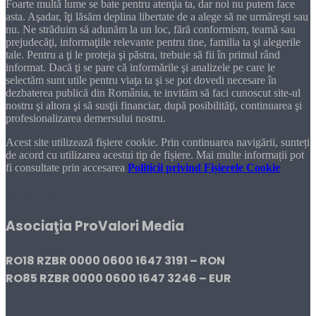
Foarte multă lume se bate pentru atenţia ta, dar noi nu putem face
asta. Aşadar, îţi lăsăm deplina libertate de a alege să ne urmăreşti sau
nu. Ne străduim să adunăm la un loc, fără conformism, teamă sau
prejudecăţi, informaţiile relevante pentru tine, familia ta şi alegerile
tale. Pentru a ţi le proteja şi păstra, trebuie să fii în primul rând
informat. Dacă ţi se pare că informările şi analizele pe care le
selectăm sunt utile pentru viaţa ta şi se pot dovedi necesare în
dezbaterea publică din România, te invităm să faci cunoscut site-ul
nostru şi altora şi să susţii financiar, după posibilităţi, continuarea şi
profesionalizarea demersului nostru.
Acest site utilizează fișiere cookie. Prin continuarea navigării, sunteți
de acord cu utilizarea acestui tip de fișiere. Mai multe informații pot
fi consultate prin accesarea
Politicii privind Fișierele Cookie
DONEAZĂ!
Asociaţia ProValori Media
RO18 RZBR 0000 0600 1647 3191 – RON
RO85 RZBR 0000 0600 1647 3246 – EUR