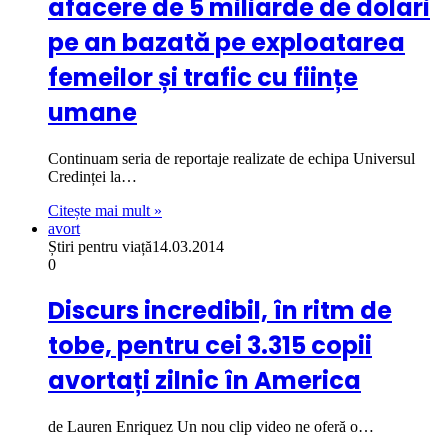
afacere de 5 miliarde de dolari
pe an bazată pe exploatarea
femeilor și trafic cu ființe
umane
Continuam seria de reportaje realizate de echipa Universul
Credinței la…
Citește mai mult »
avort
Știri pentru viață
14.03.2014
0
Discurs incredibil, în ritm de
tobe, pentru cei 3.315 copii
avortați zilnic în America
de Lauren Enriquez Un nou clip video ne oferă o…