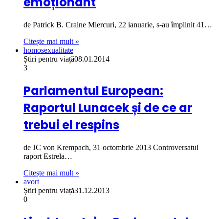
emoționant
de Patrick B. Craine Miercuri, 22 ianuarie, s-au împlinit 41…
Citește mai mult »
homosexualitate
Știri pentru viață
08.01.2014
3
Parlamentul European:
Raportul Lunacek și de ce ar
trebui el respins
de JC von Krempach, 31 octombrie 2013 Controversatul
raport Estrela…
Citește mai mult »
avort
Știri pentru viață
31.12.2013
0