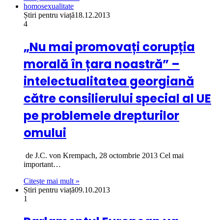
homosexualitate
Știri pentru viață
18.12.2013
4
„Nu mai promovați corupția
morală în țara noastră” –
intelectualitatea georgiană
către consilierului special al UE
pe problemele drepturilor
omului
de J.C. von Krempach, 28 octombrie 2013 Cel mai
important…
Citește mai mult »
Știri pentru viață
09.10.2013
1