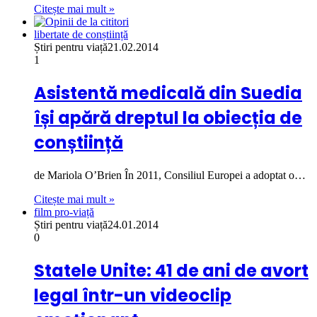
Citește mai mult »
libertate de conștiință
Știri pentru viață
21.02.2014
1
Asistentă medicală din Suedia
își apără dreptul la obiecția de
conștiință
de Mariola O’Brien În 2011, Consiliul Europei a adoptat o…
Citește mai mult »
film pro-viață
Știri pentru viață
24.01.2014
0
Statele Unite: 41 de ani de avort
legal într-un videoclip