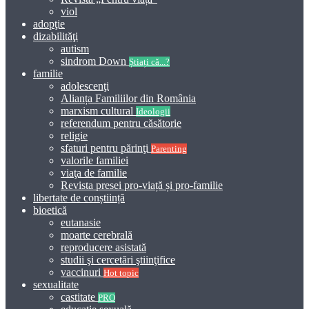
viol
adopţie
dizabilităţi
autism
sindrom Down
Știați că...?
familie
adolescenţi
Alianța Familiilor din România
marxism cultural
Ideologii
referendum pentru căsătorie
religie
sfaturi pentru părinţi
Parenting
valorile familiei
viaţa de familie
Revista presei pro-viață și pro-familie
libertate de conștiință
bioetică
eutanasie
moarte cerebrală
reproducere asistată
studii şi cercetări ştiinţifice
vaccinuri
Hot topic
sexualitate
castitate
PRO