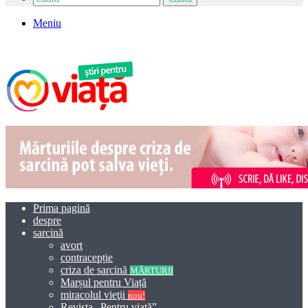
Meniu
Prima pagină
despre
sarcină
avort
contracepție
criza de sarcină
MĂRTURII
Marșul pentru Viață
miracolul vieţii
nou!
Revista „Pentru viață”