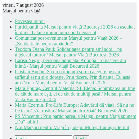
vineri, 7 august 2026
Marșul pentru viață
Povestea inimii
Participanții la Marșul pentru viață București 2026 au ascultat
în direct bătăile inimii unui copil nenăscut
Comunicat post-eveniment Marșul pentru Viață 2026 –
„Solidaritate pentru amândoi”
Teodora Diana Paul: Solidaritatea pentru amândoi – pe
înțelesul tuturor / Marșul pentru Viață București 2026
Larisa Negru, persoană adoptată: Adopția – o naștere din
inimă / Marșul pentru Viață București 2026
Cristian Budău: Să nu o împingi spre o alegere pe care
sufletul ei nu și-o dorește. Prin tăcere. Prin distanță. Eu asta
am făcut / Marșul pentru Viață București 2026
Mara Epuraș, Centrul Maternal Sf. Elena: Schimbarea nu ține
de cât de mare ești, ci de cât de mult îți pasă / Marșul pentru
Viață București 2026
Maria Czernin, Pro-Life Europe: Adevărul dă viață. Să nu ne
fie teamă să-l rostim / Marșul pentru Viață București 2026
PS Vincențiu: Prin participarea la Marșul pentru Viață spunem
„Da” iubirii
Noi Marșuri pentru Viață în județul Mureș: Luduș și Iernut
Caută