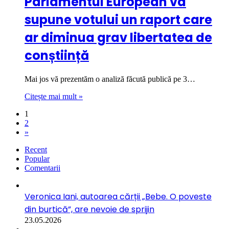
Parlamentul European va
supune votului un raport care
ar diminua grav libertatea de
conștiință
Mai jos vă prezentăm o analiză făcută publică pe 3…
Citește mai mult »
1
2
»
Recent
Popular
Comentarii
Veronica Iani, autoarea cărții „Bebe. O poveste
din burtică”, are nevoie de sprijin
23.05.2026