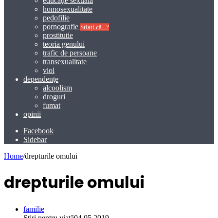
educaţie sexuală
homosexualitate
pedofilie
pornografie
Știați că...?
prostitutie
teoria genului
trafic de persoane
transexualitate
viol
dependenţe
alcoolism
droguri
fumat
opinii
Facebook
Sidebar
Home
/
drepturile omului
drepturile omului
familie
Știri pentru viață
04.05.2019