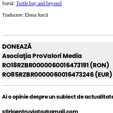
Sursă:
Turtle bay and beyond
Traducere: Elena Jurcă
DONEAZĂ
Asociaţia ProValori Media
RO18RZBR0000060016473191 (RON)
RO85RZBR0000060016473246 (EUR)
Ai o opinie despre un subiect de actualitat
stiripentruviata@gmail.com