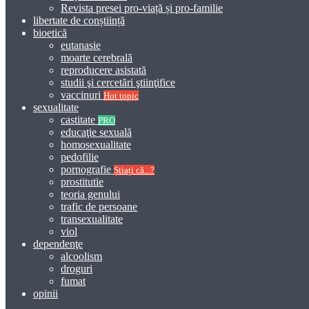
Revista presei pro-viață și pro-familie
libertate de conștiință
bioetică
eutanasie
moarte cerebrală
reproducere asistată
studii şi cercetări ştiinţifice
vaccinuri
Hot topic
sexualitate
castitate
PRO
educaţie sexuală
homosexualitate
pedofilie
pornografie
Știați că...?
prostitutie
teoria genului
trafic de persoane
transexualitate
viol
dependenţe
alcoolism
droguri
fumat
opinii