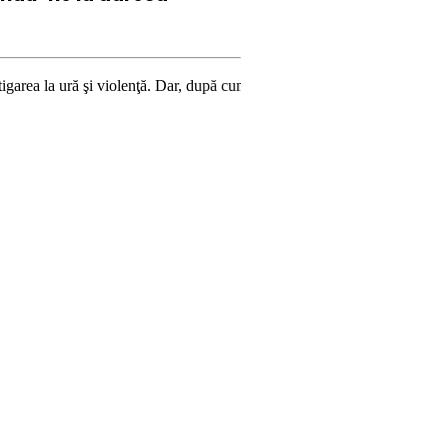
 violenţă. Dar, după cum confirmă şi CEDO în cazul Handyside vs. UK (par