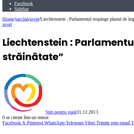
Facebook
Sidebar
Home
/
sarcină
/
avort
/
Liechtenstein : Parlamentul respinge planul de lega
avort
Liechtenstein : Parlamentul
străinătate”
Știri pentru viață
31.12.2013
0
se citește într-un minut
Facebook
X
Pinterest
WhatsApp
Telegram
Viber
Trimite prin email
T