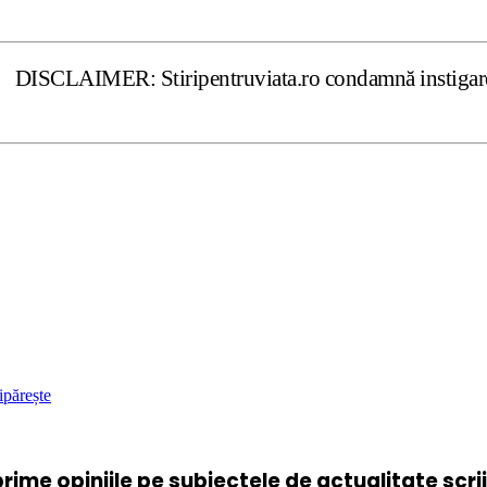
ER: Stiripentruviata.ro condamnă instigarea la ură şi viol
ipărește
xprime opiniile pe subiectele de actualitate scr