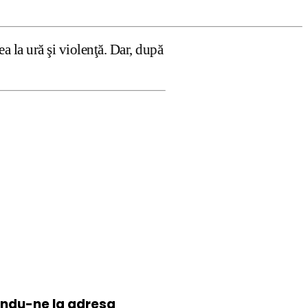
enţă. Dar, după cum confirmă şi CEDO în cazul Handyside v
iindu-ne la
adresa