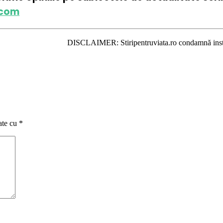
.com
DISCLAIMER: Stiripentruviata.ro condamnă instigarea la ură şi
ate cu
*