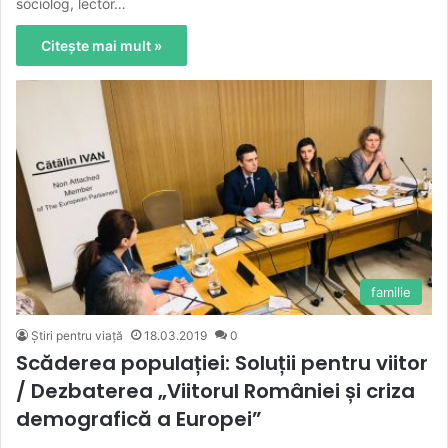
sociolog, lector…
Citește mai mult »
familie
Știri pentru viață
18.03.2019
0
Scăderea populației: Soluții pentru viitor
/ Dezbaterea „Viitorul României și criza
demografică a Europei”