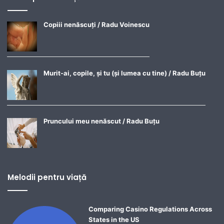
Copiii nenăscuți / Radu Voinescu
Murit-ai, copile, și tu (și lumea cu tine) / Radu Buțu
Pruncului meu nenăscut / Radu Buțu
Melodii pentru viață
Comparing Casino Regulations Across
States in the US