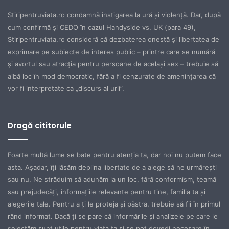
Stiripentruviata.ro condamnă instigarea la ură şi violenţă. Dar, după
cum confirmă şi CEDO în cazul Handyside vs. UK (para 49),
Stiripentruviata.ro consideră că dezbaterea onestă şi libertatea de
exprimare pe subiecte de interes public – printre care se numără
şi avortul sau atracţia pentru persoane de acelaşi sex – trebuie să
aibă loc în mod democratic, fără a fi cenzurate de ameninţarea că
vor fi interpretate ca „discurs al urii”.
Dragă cititorule
Foarte multă lume se bate pentru atenţia ta, dar noi nu putem face
asta. Aşadar, îţi lăsăm deplina libertate de a alege să ne urmăreşti
sau nu. Ne străduim să adunăm la un loc, fără conformism, teamă
sau prejudecăţi, informaţiile relevante pentru tine, familia ta şi
alegerile tale. Pentru a ţi le proteja şi păstra, trebuie să fii în primul
rând informat. Dacă ţi se pare că informările şi analizele pe care le
selectăm sunt utile pentru viaţa ta şi se pot dovedi necesare în