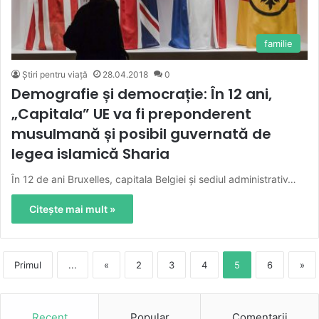
familie
Știri pentru viață
28.04.2018
0
Demografie și democrație: În 12 ani,
„Capitala” UE va fi preponderent
musulmană și posibil guvernată de
legea islamică Sharia
În 12 de ani Bruxelles, capitala Belgiei și sediul administrativ…
Citește mai mult »
Primul
...
«
2
3
4
5
6
»
Recent
Popular
Comentarii