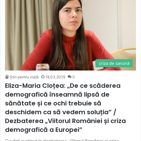
criza de sarcină
Știri pentru viață
18.03.2019
0
Eliza-Maria Cloțea: „De ce scăderea
demografică înseamnă lipsă de
sănătate și ce ochi trebuie să
deschidem ca să vedem soluția” /
Dezbaterea „Viitorul României și criza
demografică a Europei”
Cuvânt susținut la dezbaterea „Viitorul României și criza