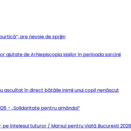
urtică”, are nevoie de sprijin
r ajutate de Arhiepiscopia Iașilor în perioada sarcinii
u ascultat în direct bătăile inimii unui copil nenăscut
6 – „Solidaritate pentru amândoi”
 pe înțelesul tuturor / Marșul pentru Viață București 202