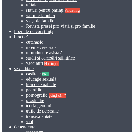
religie
sfaturi pentru părinţi
Parenting
valorile familiei
viaţa de familie
Revista presei pro-viață și pro-familie
libertate de conștiință
bioetică
eutanasie
moarte cerebrală
reproducere asistată
studii şi cercetări ştiinţifice
vaccinuri
Hot topic
sexualitate
castitate
PRO
educaţie sexuală
homosexualitate
pedofilie
pornografie
Știați că...?
prostitutie
teoria genului
trafic de persoane
transexualitate
viol
dependenţe