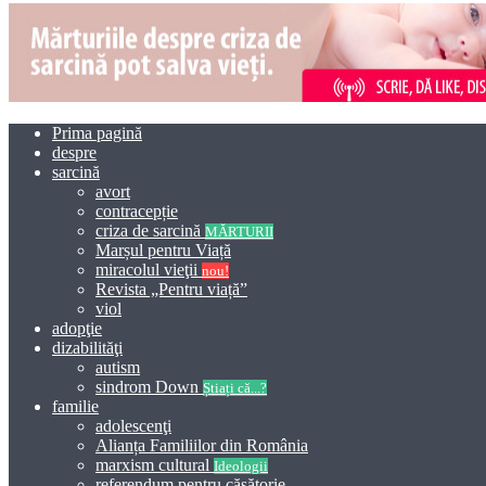
Prima pagină
despre
sarcină
avort
contracepție
criza de sarcină
MĂRTURII
Marșul pentru Viață
miracolul vieţii
nou!
Revista „Pentru viață”
viol
adopţie
dizabilităţi
autism
sindrom Down
Știați că...?
familie
adolescenţi
Alianța Familiilor din România
marxism cultural
Ideologii
referendum pentru căsătorie