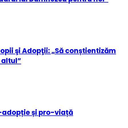
opii şi Adopţii: „Să conștientizăm
altul”
-adopție și pro-viață