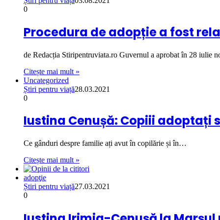
Știri pentru viață
03.08.2021
0
Procedura de adopție a fost rela
de Redacția Stiripentruviata.ro Guvernul a aprobat în 28 iulie
Citește mai mult »
Uncategorized
Știri pentru viață
28.03.2021
0
Iustina Cenușă: Copiii adoptați s
Ce gânduri despre familie ați avut în copilărie și în…
Citește mai mult »
adopţie
Știri pentru viață
27.03.2021
0
Iustina Irimia-Cenușă la Marșul