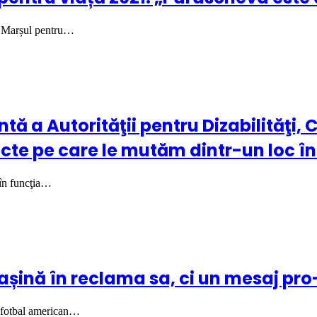
la Marșul pentru…
ă a Autorităţii pentru Dizabilităţi, C
te pe care le mutăm dintr-un loc în 
 în funcţia…
așină în reclama sa, ci un mesaj pro
e fotbal american…