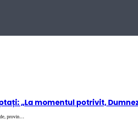
optați: „La momentul potrivit, Dumnez
Wade, provin…