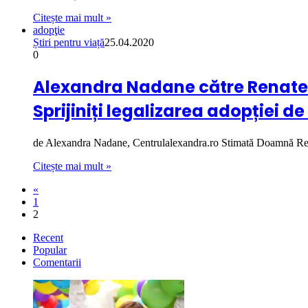
Citește mai mult »
adopţie
Știri pentru viață
25.04.2020
0
Alexandra Nadane către Renate We
Sprijiniți legalizarea adopției de
de Alexandra Nadane, Centrulalexandra.ro Stimată Doamnă R
Citește mai mult »
«
1
2
Recent
Popular
Comentarii