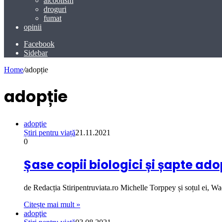
alcoolism
droguri
fumat
opinii
Facebook
Sidebar
Home
/
adopție
adopție
adopţie
Știri pentru viață
21.11.2021
0
Șase copii biologici și șapte ad
de Redacția Stiripentruviata.ro Michelle Torppey și soțul ei, 
Citește mai mult »
adopţie