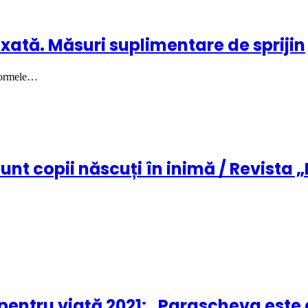
xată. Măsuri suplimentare de sprijin
 normele…
unt copii născuți în inimă / Revista „
 pentru viață 2021: „Parascheva este