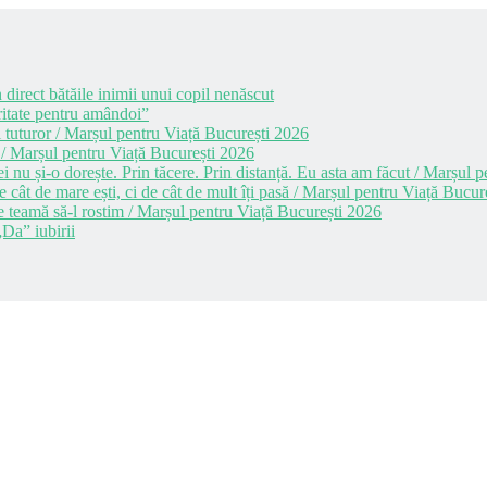
 direct bătăile inimii unui copil nenăscut
itate pentru amândoi”
 tuturor / Marșul pentru Viață București 2026
 / Marșul pentru Viață București 2026
i nu și-o dorește. Prin tăcere. Prin distanță. Eu asta am făcut / Marșul
cât de mare ești, ci de cât de mult îți pasă / Marșul pentru Viață Bucur
e teamă să-l rostim / Marșul pentru Viață București 2026
Da” iubirii