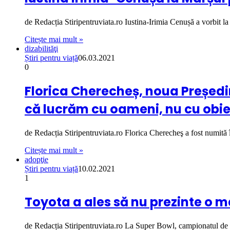
de Redacția Stiripentruviata.ro Iustina-Irimia Cenușă a vorbit 
Citește mai mult »
dizabilităţi
Știri pentru viață
06.03.2021
0
Florica Cherecheș, noua Președint
că lucrăm cu oameni, nu cu obiec
de Redacția Stiripentruviata.ro Florica Cherecheş a fost numită
Citește mai mult »
adopţie
Știri pentru viață
10.02.2021
1
Toyota a ales să nu prezinte o m
de Redacția Stiripentruviata.ro La Super Bowl, campionatul d