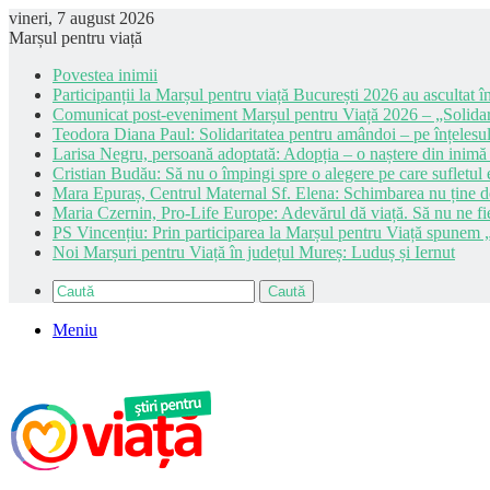
vineri, 7 august 2026
Marșul pentru viață
Povestea inimii
Participanții la Marșul pentru viață București 2026 au ascultat în
Comunicat post-eveniment Marșul pentru Viață 2026 – „Solidar
Teodora Diana Paul: Solidaritatea pentru amândoi – pe înțelesul
Larisa Negru, persoană adoptată: Adopția – o naștere din inimă
Cristian Budău: Să nu o împingi spre o alegere pe care sufletul e
Mara Epuraș, Centrul Maternal Sf. Elena: Schimbarea nu ține de 
Maria Czernin, Pro-Life Europe: Adevărul dă viață. Să nu ne fi
PS Vincențiu: Prin participarea la Marșul pentru Viață spunem „
Noi Marșuri pentru Viață în județul Mureș: Luduș și Iernut
Caută
Meniu