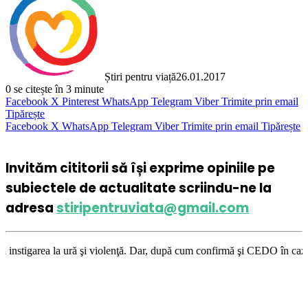
Știri pentru viață
26.01.2017
0
se citește în 3 minute
Facebook
X
Pinterest
WhatsApp
Telegram
Viber
Trimite prin email
Tipărește
Facebook
X
WhatsApp
Telegram
Viber
Trimite prin email
Tipărește
Invităm cititorii să își exprime opiniile pe
subiectele de actualitate scriindu-ne la
adresa
stiripentruviata@gmail.com
 violenţă. Dar, după cum confirmă şi CEDO în cazul Handyside vs. UK (par