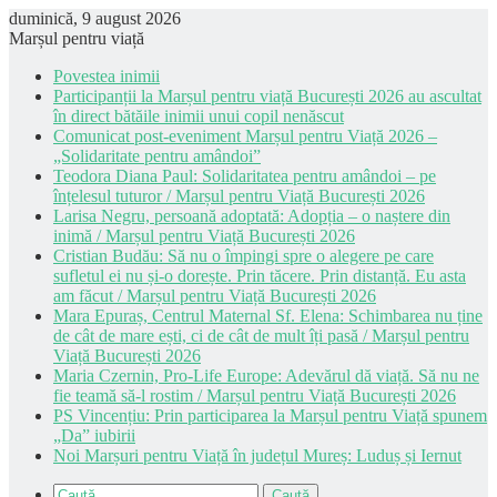
duminică, 9 august 2026
Marșul pentru viață
Povestea inimii
Participanții la Marșul pentru viață București 2026 au ascultat
în direct bătăile inimii unui copil nenăscut
Comunicat post-eveniment Marșul pentru Viață 2026 –
„Solidaritate pentru amândoi”
Teodora Diana Paul: Solidaritatea pentru amândoi – pe
înțelesul tuturor / Marșul pentru Viață București 2026
Larisa Negru, persoană adoptată: Adopția – o naștere din
inimă / Marșul pentru Viață București 2026
Cristian Budău: Să nu o împingi spre o alegere pe care
sufletul ei nu și-o dorește. Prin tăcere. Prin distanță. Eu asta
am făcut / Marșul pentru Viață București 2026
Mara Epuraș, Centrul Maternal Sf. Elena: Schimbarea nu ține
de cât de mare ești, ci de cât de mult îți pasă / Marșul pentru
Viață București 2026
Maria Czernin, Pro-Life Europe: Adevărul dă viață. Să nu ne
fie teamă să-l rostim / Marșul pentru Viață București 2026
PS Vincențiu: Prin participarea la Marșul pentru Viață spunem
„Da” iubirii
Noi Marșuri pentru Viață în județul Mureș: Luduș și Iernut
Caută