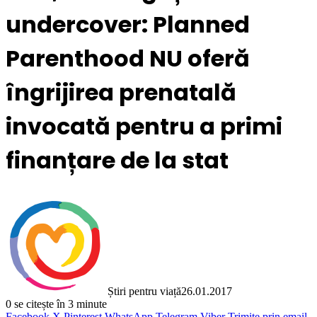
undercover: Planned
Parenthood NU oferă
îngrijirea prenatală
invocată pentru a primi
finanțare de la stat
Știri pentru viață
26.01.2017
0
se citește în 3 minute
Facebook
X
Pinterest
WhatsApp
Telegram
Viber
Trimite prin email