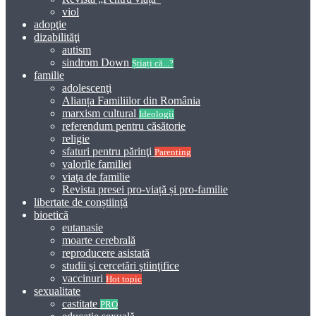
viol
adopţie
dizabilităţi
autism
sindrom Down
Știați că...?
familie
adolescenţi
Alianța Familiilor din România
marxism cultural
Ideologii
referendum pentru căsătorie
religie
sfaturi pentru părinţi
Parenting
valorile familiei
viaţa de familie
Revista presei pro-viață și pro-familie
libertate de conștiință
bioetică
eutanasie
moarte cerebrală
reproducere asistată
studii şi cercetări ştiinţifice
vaccinuri
Hot topic
sexualitate
castitate
PRO