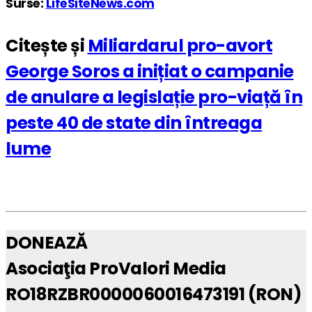
Surse:
LifeSiteNews.com
Citește și
Miliardarul pro-avort
George Soros a inițiat o campanie
de anulare a legislație pro-viață în
peste 40 de state din întreaga
lume
DONEAZĂ
Asociaţia ProValori Media
RO18RZBR0000060016473191 (RON)