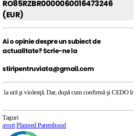
RO85RZBR0000060016473246
(EUR)
Ai o opinie despre un subiect de
actualitate? Scrie-ne la
stiripentruviata@gmail.com
 Dar, după cum confirmă şi CEDO în cazul Handyside vs. UK
Taguri
avort
Planned Parenthood