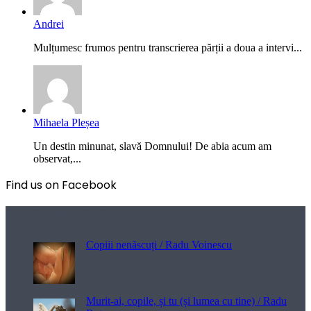
Andrei
Mulțumesc frumos pentru transcrierea părții a doua a intervi...
Mihaela Pleșea
Un destin minunat, slavă Domnului! De abia acum am
observat,...
Find us on Facebook
Poezii pentru viață
Copiii nenăscuți / Radu Voinescu
Murit-ai, copile, și tu (și lumea cu tine) / Radu