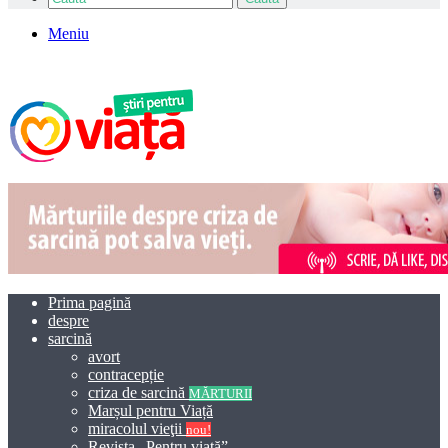
Meniu
Prima pagină
despre
sarcină
avort
contracepție
criza de sarcină
MĂRTURII
Marșul pentru Viață
miracolul vieţii
nou!
Revista „Pentru viață”