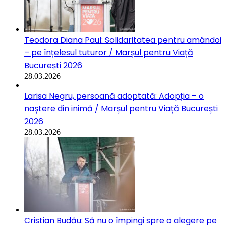
Teodora Diana Paul: Solidaritatea pentru amândoi
– pe înțelesul tuturor / Marșul pentru Viață
București 2026
28.03.2026
Larisa Negru, persoană adoptată: Adopția – o
naștere din inimă / Marșul pentru Viață București
2026
28.03.2026
Cristian Budău: Să nu o împingi spre o alegere pe