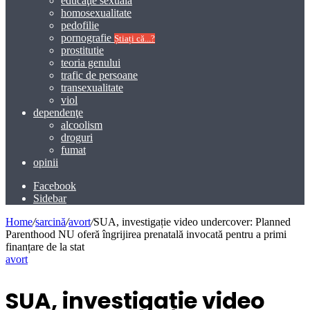
educaţie sexuală
homosexualitate
pedofilie
pornografie
Știați că...?
prostitutie
teoria genului
trafic de persoane
transexualitate
viol
dependenţe
alcoolism
droguri
fumat
opinii
Facebook
Sidebar
Home
/
sarcină
/
avort
/
SUA, investigație video undercover: Planned
Parenthood NU oferă îngrijirea prenatală invocată pentru a primi
finanțare de la stat
avort
SUA, investigație video