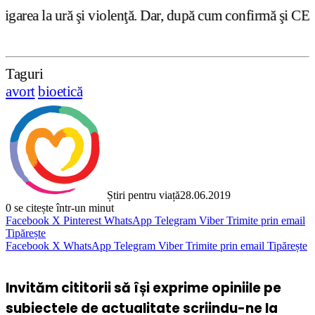
i violenţă. Dar, după cum confirmă şi CEDO în cazul Handy
Taguri
avort
bioetică
Știri pentru viață
28.06.2019
0
se citește într-un minut
Facebook
X
Pinterest
WhatsApp
Telegram
Viber
Trimite prin email
Tipărește
Facebook
X
WhatsApp
Telegram
Viber
Trimite prin email
Tipărește
Invităm cititorii să își exprime opiniile pe
subiectele de actualitate scriindu-ne la