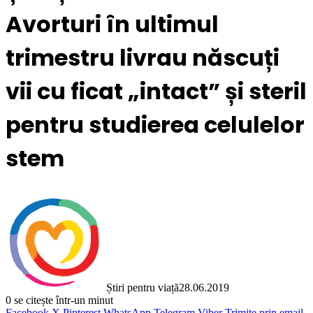
Avorturi în ultimul
trimestru livrau născuți
vii cu ficat „intact” și steril
pentru studierea celulelor
stem
Știri pentru viață
28.06.2019
0
se citește într-un minut
Facebook
X
Pinterest
WhatsApp
Telegram
Viber
Trimite prin email