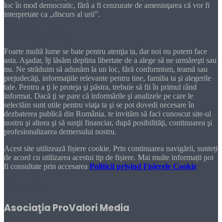
loc în mod democratic, fără a fi cenzurate de ameninţarea că vor fi
interpretate ca „discurs al urii”.
Dragă cititorule
Foarte multă lume se bate pentru atenţia ta, dar noi nu putem face
asta. Aşadar, îţi lăsăm deplina libertate de a alege să ne urmăreşti sau
nu. Ne străduim să adunăm la un loc, fără conformism, teamă sau
prejudecăţi, informaţiile relevante pentru tine, familia ta şi alegerile
tale. Pentru a ţi le proteja şi păstra, trebuie să fii în primul rând
informat. Dacă ţi se pare că informările şi analizele pe care le
selectăm sunt utile pentru viaţa ta şi se pot dovedi necesare în
dezbaterea publică din România, te invităm să faci cunoscut site-ul
nostru şi altora şi să susţii financiar, după posibilităţi, continuarea şi
profesionalizarea demersului nostru.
Acest site utilizează fișiere cookie. Prin continuarea navigării, sunteți
de acord cu utilizarea acestui tip de fișiere. Mai multe informații pot
fi consultate prin accesarea
Politicii privind Fișierele Cookie
DONEAZĂ!
Asociaţia ProValori Media