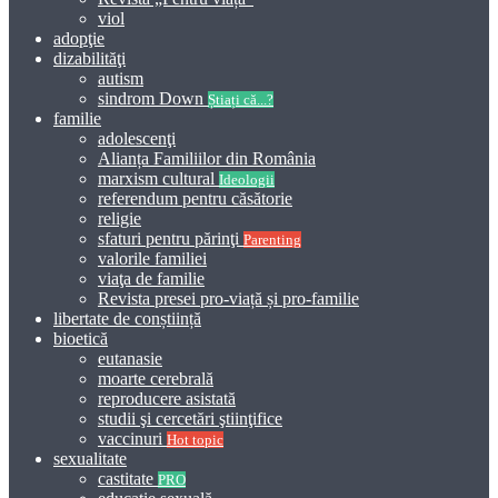
viol
adopţie
dizabilităţi
autism
sindrom Down
Știați că...?
familie
adolescenţi
Alianța Familiilor din România
marxism cultural
Ideologii
referendum pentru căsătorie
religie
sfaturi pentru părinţi
Parenting
valorile familiei
viaţa de familie
Revista presei pro-viață și pro-familie
libertate de conștiință
bioetică
eutanasie
moarte cerebrală
reproducere asistată
studii şi cercetări ştiinţifice
vaccinuri
Hot topic
sexualitate
castitate
PRO