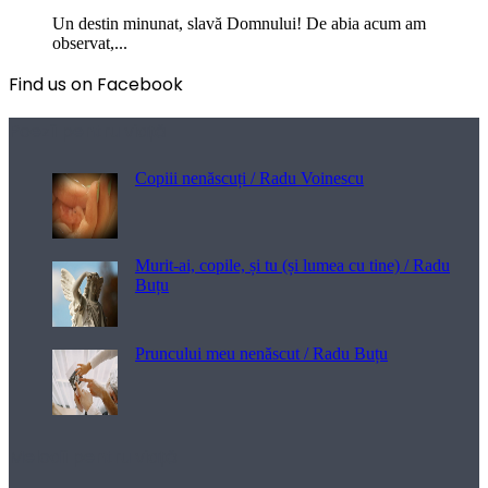
Un destin minunat, slavă Domnului! De abia acum am
observat,...
Find us on Facebook
Poezii pentru viață
Copiii nenăscuți / Radu Voinescu
Murit-ai, copile, și tu (și lumea cu tine) / Radu
Buțu
Pruncului meu nenăscut / Radu Buțu
Melodii pentru viață