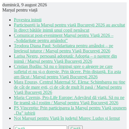
duminică, 9 august 2026
Marșul pentru viață
Povestea inimii
Participanții la Marșul pentru viață București 2026 au ascultat
în direct bătăile inimii unui copil nenăscut
Comunicat post-eveniment Marșul pentru Viață 2026 –
„Solidaritate pentru amândoi”
Teodora Diana Paul: Solidaritatea pentru amândoi – pe
înțelesul tuturor / Marșul pentru Viață București 2026
Larisa Negru, persoană adoptată: Adopția – o naștere din
inimă / Marșul pentru Viață București 2026
Cristian Budău: Să nu o împingi spre o alegere pe care
sufletul ei nu și-o dorește. Prin tăcere. Prin distanță. Eu asta
am făcut / Marșul pentru Viață București 2026
Mara Epuraș, Centrul Maternal Sf. Elena: Schimbarea nu ține
de cât de mare ești, ci de cât de mult îți pasă / Marșul pentru
Viață București 2026
Maria Czernin, Pro-Life Europe: Adevărul dă viață. Să nu ne
fie teamă să-l rostim / Marșul pentru Viață București 2026
PS Vincențiu: Prin participarea la Marșul pentru Viață spunem
„Da” iubirii
Noi Marșuri pentru Viață în județul Mureș: Luduș și Iernut
Caută