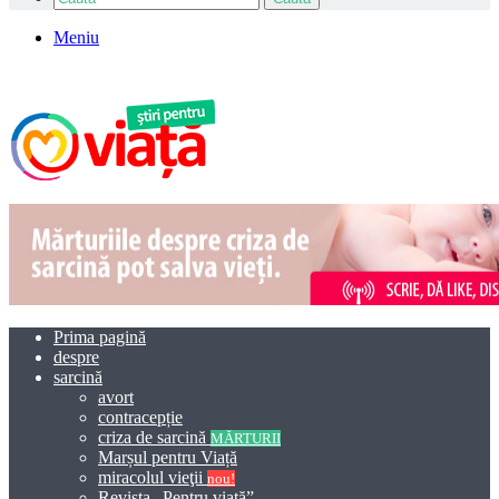
Meniu
Prima pagină
despre
sarcină
avort
contracepție
criza de sarcină
MĂRTURII
Marșul pentru Viață
miracolul vieţii
nou!
Revista „Pentru viață”