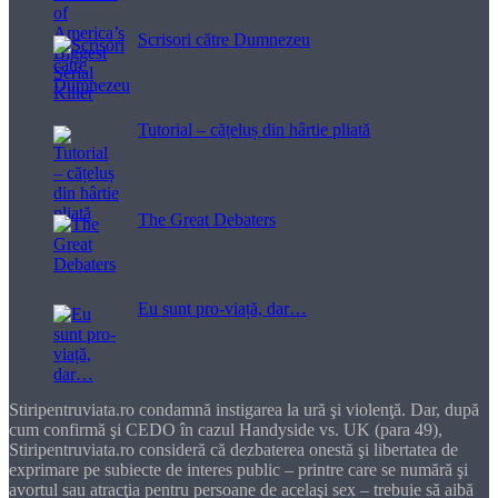
Scrisori către Dumnezeu
Tutorial – cățeluș din hârtie pliată
The Great Debaters
Eu sunt pro-viață, dar…
Stiripentruviata.ro condamnă instigarea la ură şi violenţă. Dar, după
cum confirmă şi CEDO în cazul Handyside vs. UK (para 49),
Stiripentruviata.ro consideră că dezbaterea onestă şi libertatea de
exprimare pe subiecte de interes public – printre care se numără şi
avortul sau atracţia pentru persoane de acelaşi sex – trebuie să aibă