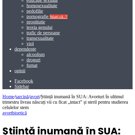
educaţie sexuală
homosexualitate
pedofilie
pornografie
Știați că...?
prostitutie
teoria genului
trafic de persoane
transexualitate
viol
dependenţe
alcoolism
droguri
fumat
opinii
Facebook
Sidebar
Home
/
sarcină
/
avort
/
Știință inumană în SUA: Avorturi în ultimul
trimestru livrau născuți vii cu ficat „intact” și steril pentru studierea
celulelor stem
avort
bioetică
Știință inumană în SUA: