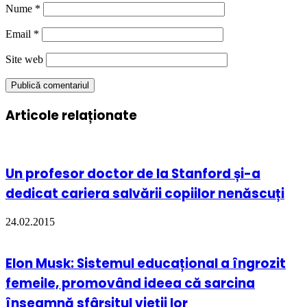
Nume
*
Email
*
Site web
Articole relaționate
Un profesor doctor de la Stanford și-a
dedicat cariera salvării copiilor nenăscuți
24.02.2015
Elon Musk: Sistemul educațional a îngrozit
femeile, promovând ideea că sarcina
înseamnă sfârșitul vieții lor