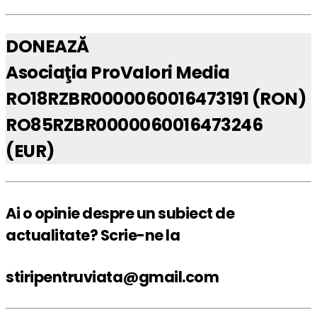
DONEAZĂ
Asociaţia ProValori Media
RO18RZBR0000060016473191 (RON)
RO85RZBR0000060016473246
(EUR)
Ai o opinie despre un subiect de
actualitate? Scrie-ne la
stiripentruviata@gmail.com