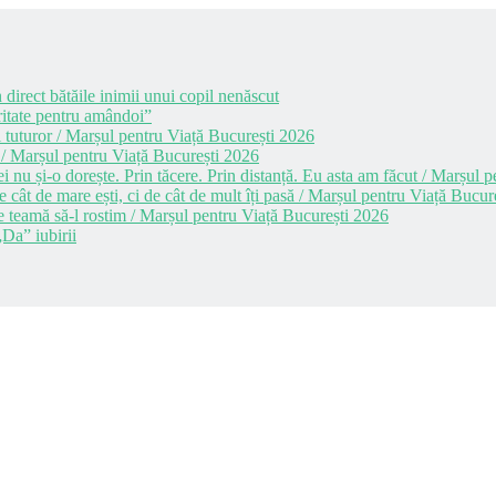
 direct bătăile inimii unui copil nenăscut
itate pentru amândoi”
 tuturor / Marșul pentru Viață București 2026
 / Marșul pentru Viață București 2026
i nu și-o dorește. Prin tăcere. Prin distanță. Eu asta am făcut / Marșul
cât de mare ești, ci de cât de mult îți pasă / Marșul pentru Viață Bucur
e teamă să-l rostim / Marșul pentru Viață București 2026
Da” iubirii