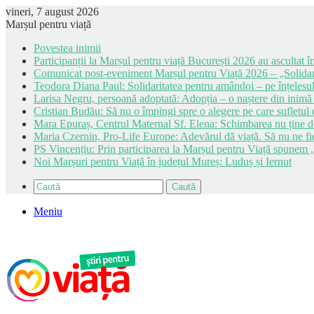
vineri, 7 august 2026
Marșul pentru viață
Povestea inimii
Participanții la Marșul pentru viață București 2026 au ascultat în
Comunicat post-eveniment Marșul pentru Viață 2026 – „Solidar
Teodora Diana Paul: Solidaritatea pentru amândoi – pe înțelesul
Larisa Negru, persoană adoptată: Adopția – o naștere din inimă
Cristian Budău: Să nu o împingi spre o alegere pe care sufletul e
Mara Epuraș, Centrul Maternal Sf. Elena: Schimbarea nu ține de 
Maria Czernin, Pro-Life Europe: Adevărul dă viață. Să nu ne fi
PS Vincențiu: Prin participarea la Marșul pentru Viață spunem „
Noi Marșuri pentru Viață în județul Mureș: Luduș și Iernut
Caută
Meniu