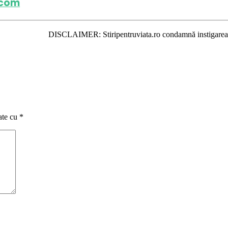
.com
DISCLAIMER: Stiripentruviata.ro condamnă instigarea la ură şi viol
ate cu
*