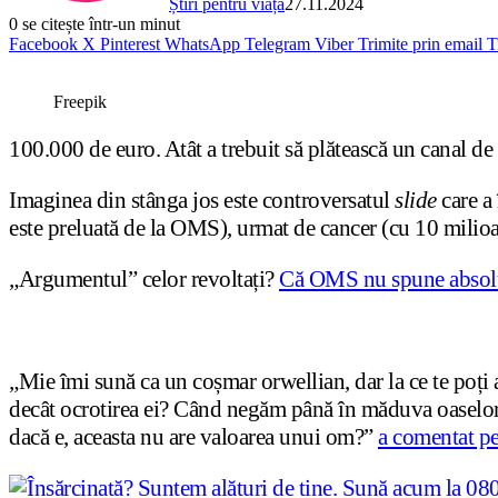
Știri pentru viață
27.11.2024
0
se citește într-un minut
Facebook
X
Pinterest
WhatsApp
Telegram
Viber
Trimite prin email
T
Freepik
100.000 de euro. Atât a trebuit să plătească un canal de
Imaginea din stânga jos este controversatul
slide
care a 
este preluată de la OMS), urmat de cancer (cu 10 milioa
„Argumentul” celor revoltați?
Că OMS nu spune absolut
„Mie îmi sună ca un coșmar orwellian, dar la ce te poți
decât ocrotirea ei? Când negăm până în măduva oaselor 
dacă e, aceasta nu are valoarea unui om?”
a comentat p