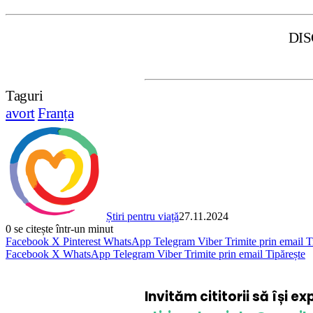
DISCLAIMER: S
Taguri
avort
Franța
Știri pentru viață
27.11.2024
0
se citește într-un minut
Facebook
X
Pinterest
WhatsApp
Telegram
Viber
Trimite prin email
T
Facebook
X
WhatsApp
Telegram
Viber
Trimite prin email
Tipărește
Invităm cititorii să își e