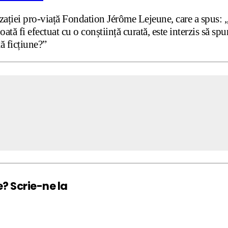
zației pro-viață Fondation Jérôme Lejeune, care a spus: 
tă fi efectuat cu o conștiință curată, este interzis să spu
ă ficțiune?”
e? Scrie-ne la