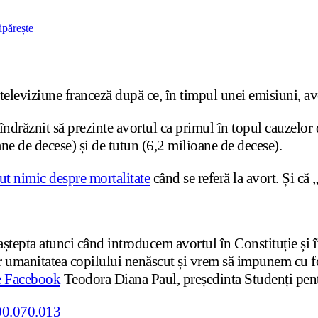
ipărește
 televiziune franceză după ce, în timpul unei emisiuni, av
îndrăznit să prezinte avortul ca primul în topul cauzelor
ne de decese) și de tutun (6,2 milioane de decese).
 nimic despre mortalitate
când se referă la avort. Și că 
 aștepta atunci când introducem avortul în Constituție și
umanitatea copilului nenăscut și vrem să impunem cu forț
e Facebook
Teodora Diana Paul, președinta Studenți pent