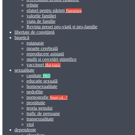
religie
sfaturi pentru părinţi
Parenting
valorile familiei
viaţa de familie
Revista presei pro-viață și pro-familie
libertate de conștiință
bioetică
eutanasie
moarte cerebrală
reproducere asistată
studii şi cercetări ştiinţifice
vaccinuri
Hot topic
sexualitate
castitate
PRO
educaţie sexuală
homosexualitate
pedofilie
pornografie
Știați că...?
prostitutie
teoria genului
trafic de persoane
transexualitate
viol
dependenţe