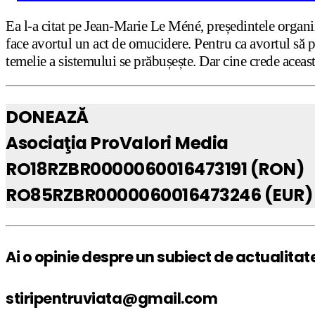
Ea l-a citat pe Jean-Marie Le Méné, președintele organi
face avortul un act de omucidere. Pentru ca avortul să poa
temelie a sistemului se prăbușește. Dar cine crede aceast
DONEAZĂ
Asociaţia ProValori Media
RO18RZBR0000060016473191 (RON)
RO85RZBR0000060016473246 (EUR)
Ai o opinie despre un subiect de actualitat
stiripentruviata@gmail.com