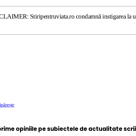
tiripentruviata.ro condamnă instigarea la ură şi violenţă.
ipărește
xprime opiniile pe subiectele de actualitate scr