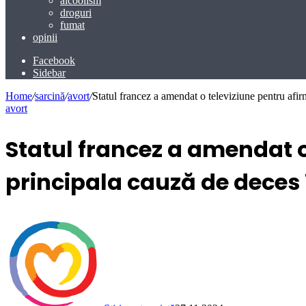
alcoolism
droguri
fumat
opinii
Facebook
Sidebar
Home
/
sarcină
/
avort
/
Statul francez a amendat o televiziune pentru afir
avort
Statul francez a amendat o
principala cauză de deces