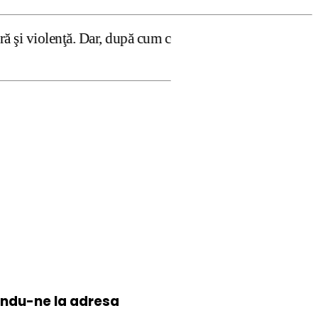
 Dar, după cum confirmă şi CEDO în cazul Handyside vs. UK
iindu-ne la
adresa