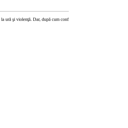
enţă. Dar, după cum confirmă şi CEDO în cazul Handyside vs. UK (para 49)