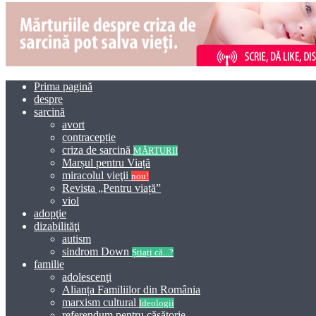
Prima pagină
despre
sarcină
avort
contracepție
criza de sarcină
MĂRTURII
Marșul pentru Viață
miracolul vieţii
nou!
Revista „Pentru viață”
viol
adopţie
dizabilităţi
autism
sindrom Down
Știați că...?
familie
adolescenţi
Alianța Familiilor din România
marxism cultural
Ideologii
referendum pentru căsătorie