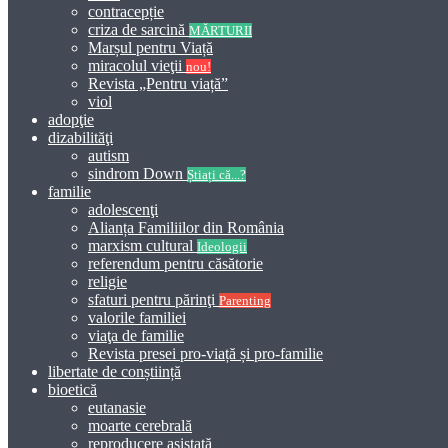
contracepție
criza de sarcină
MĂRTURII
Marșul pentru Viață
miracolul vieţii
nou!
Revista „Pentru viață”
viol
adopţie
dizabilităţi
autism
sindrom Down
Știați că...?
familie
adolescenţi
Alianța Familiilor din România
marxism cultural
Ideologii
referendum pentru căsătorie
religie
sfaturi pentru părinţi
Parenting
valorile familiei
viaţa de familie
Revista presei pro-viață și pro-familie
libertate de conștiință
bioetică
eutanasie
moarte cerebrală
reproducere asistată