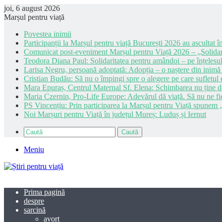
joi, 6 august 2026
Marșul pentru viață
Povestea inimii
Participanții la Marșul pentru viață București 2026 au ascultat în
Comunicat post-eveniment Marșul pentru Viață 2026 – „Solidar
Teodora Diana Paul: Solidaritatea pentru amândoi – pe înțelesul
Larisa Negru, persoană adoptată: Adopția – o naștere din inimă
Cristian Budău: Să nu o împingi spre o alegere pe care sufletul e
Mara Epuraș, Centrul Maternal Sf. Elena: Schimbarea nu ține de 
Maria Czernin, Pro-Life Europe: Adevărul dă viață. Să nu ne fi
PS Vincențiu: Prin participarea la Marșul pentru Viață spunem „
Noi Marșuri pentru Viață în județul Mureș: Luduș și Iernut
Caută
Meniu
Prima pagină
despre
sarcină
avort