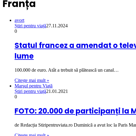
Franța
avort
Știri pentru viață
27.11.2024
0
Statul francez a amendat o telev
lume
100.000 de euro. Atât a trebuit să plătească un canal…
Citește mai mult »
Marşul pentru Viaţă
Știri pentru viață
21.01.2021
0
FOTO: 20.000 de participanți la Ma
de Redacția Stiripentruviata.ro Duminică a avut loc la Paris M
Citește mai mult »