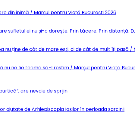
re din inimă / Marșul pentru Viață București 2026
re sufletul ei nu și-o dorește. Prin tăcere. Prin distanță.
 nu ține de cât de mare ești, ci de cât de mult îți pasă /
Să nu ne fie teamă să-l rostim / Marșul pentru Viață Bucu
urtică”, are nevoie de sprijin
r ajutate de Arhiepiscopia Iașilor în perioada sarcinii