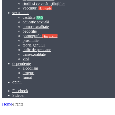
studii şi cercetări ştiinţifice
vaccinuri
Hot topic
sexualitate
castitate
PRO
educaţie sexuală
homosexualitate
pedofilie
pornografie
Știați că...?
prostitutie
teoria genului
trafic de persoane
transexualitate
viol
dependenţe
alcoolism
droguri
fumat
opinii
Facebook
Sidebar
Home
/
Franța