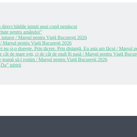
 direct bătăile inimii unui copil nenăscut
itate pentru amândoi”
 tuturor / Marșul pentru Viață București 2026
 / Marșul pentru Viață București 2026
i nu și-o dorește. Prin tăcere. Prin distanță. Eu asta am făcut / Marșul
cât de mare ești, ci de cât de mult îți pasă / Marșul pentru Viață Bucur
e teamă să-l rostim / Marșul pentru Viață București 2026
Da” iubirii