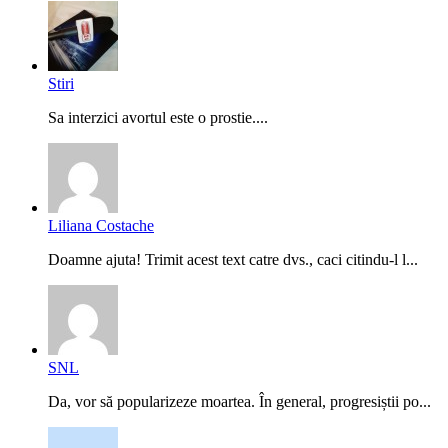
Stiri
Sa interzici avortul este o prostie....
Liliana Costache
Doamne ajuta! Trimit acest text catre dvs., caci citindu-l l...
SNL
Da, vor să popularizeze moartea. În general, progresiștii po...