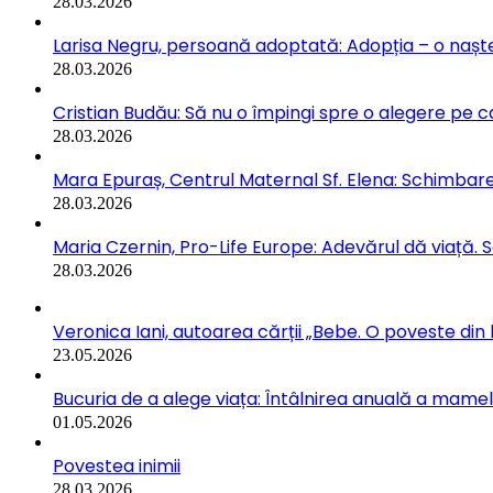
28.03.2026
Larisa Negru, persoană adoptată: Adopția – o naște
28.03.2026
Cristian Budău: Să nu o împingi spre o alegere pe ca
28.03.2026
Mara Epuraș, Centrul Maternal Sf. Elena: Schimbarea
28.03.2026
Maria Czernin, Pro-Life Europe: Adevărul dă viață. 
28.03.2026
Veronica Iani, autoarea cărții „Bebe. O poveste din b
23.05.2026
Bucuria de a alege viața: Întâlnirea anuală a mamelo
01.05.2026
Povestea inimii
28.03.2026