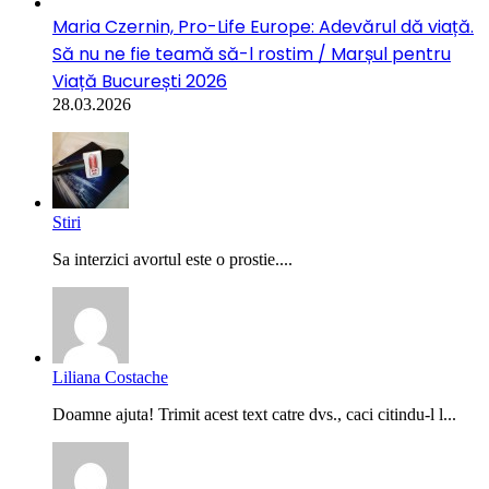
Maria Czernin, Pro-Life Europe: Adevărul dă viață.
Să nu ne fie teamă să-l rostim / Marșul pentru
Viață București 2026
28.03.2026
Stiri
Sa interzici avortul este o prostie....
Liliana Costache
Doamne ajuta! Trimit acest text catre dvs., caci citindu-l l...