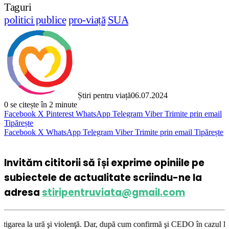
Taguri
politici publice
pro-viață
SUA
Știri pentru viață
06.07.2024
0
se citește în 2 minute
Facebook
X
Pinterest
WhatsApp
Telegram
Viber
Trimite prin email
Tipărește
Facebook
X
WhatsApp
Telegram
Viber
Trimite prin email
Tipărește
Invităm cititorii să își exprime opiniile pe
subiectele de actualitate scriindu-ne la
adresa
stiripentruviata@gmail.com
olenţă. Dar, după cum confirmă şi CEDO în cazul Handyside vs. UK (para 4