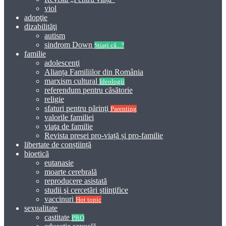
viol
adopţie
dizabilităţi
autism
sindrom Down
Știați că...?
familie
adolescenţi
Alianța Familiilor din România
marxism cultural
Ideologii
referendum pentru căsătorie
religie
sfaturi pentru părinţi
Parenting
valorile familiei
viaţa de familie
Revista presei pro-viață și pro-familie
libertate de conștiință
bioetică
eutanasie
moarte cerebrală
reproducere asistată
studii şi cercetări ştiinţifice
vaccinuri
Hot topic
sexualitate
castitate
PRO