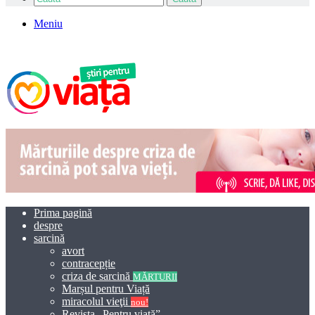
Meniu
Prima pagină
despre
sarcină
avort
contracepție
criza de sarcină
MĂRTURII
Marșul pentru Viață
miracolul vieţii
nou!
Revista „Pentru viață”