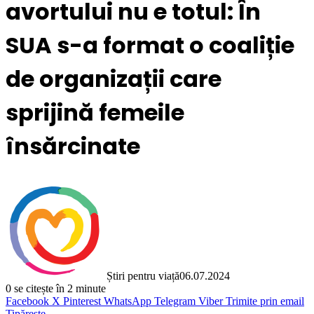
avortului nu e totul: În
SUA s-a format o coaliție
de organizații care
sprijină femeile
însărcinate
Știri pentru viață
06.07.2024
0
se citește în 2 minute
Facebook
X
Pinterest
WhatsApp
Telegram
Viber
Trimite prin email
Tipărește