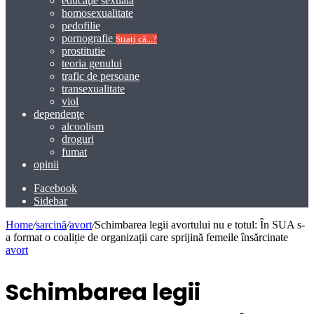
educaţie sexuală
homosexualitate
pedofilie
pornografie
Știați că...?
prostitutie
teoria genului
trafic de persoane
transexualitate
viol
dependenţe
alcoolism
droguri
fumat
opinii
Facebook
Sidebar
Home
/
sarcină
/
avort
/
Schimbarea legii avortului nu e totul: În SUA s-
a format o coaliție de organizații care sprijină femeile însărcinate
avort
Schimbarea legii