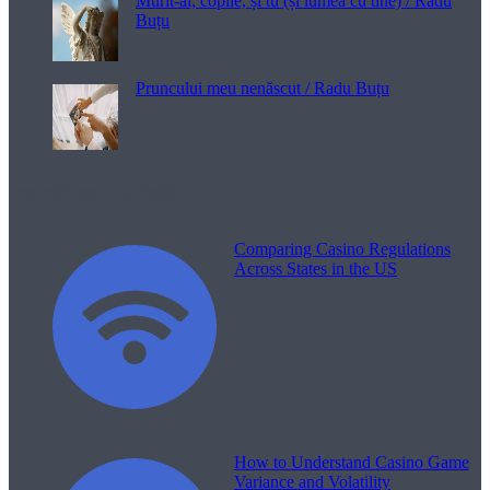
Murit-ai, copile, și tu (și lumea cu tine) / Radu
Buțu
Pruncului meu nenăscut / Radu Buțu
Melodii pentru viață
Comparing Casino Regulations
Across States in the US
How to Understand Casino Game
Variance and Volatility