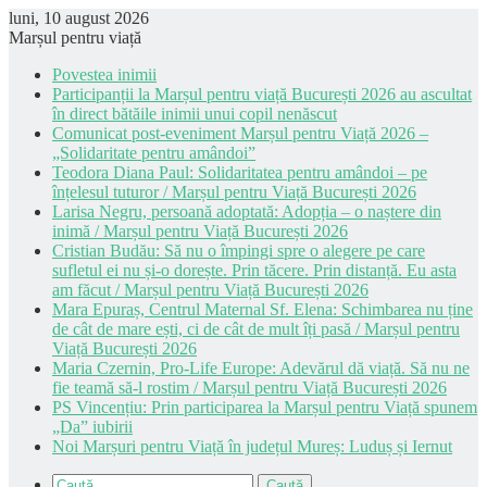
luni, 10 august 2026
Marșul pentru viață
Povestea inimii
Participanții la Marșul pentru viață București 2026 au ascultat
în direct bătăile inimii unui copil nenăscut
Comunicat post-eveniment Marșul pentru Viață 2026 –
„Solidaritate pentru amândoi”
Teodora Diana Paul: Solidaritatea pentru amândoi – pe
înțelesul tuturor / Marșul pentru Viață București 2026
Larisa Negru, persoană adoptată: Adopția – o naștere din
inimă / Marșul pentru Viață București 2026
Cristian Budău: Să nu o împingi spre o alegere pe care
sufletul ei nu și-o dorește. Prin tăcere. Prin distanță. Eu asta
am făcut / Marșul pentru Viață București 2026
Mara Epuraș, Centrul Maternal Sf. Elena: Schimbarea nu ține
de cât de mare ești, ci de cât de mult îți pasă / Marșul pentru
Viață București 2026
Maria Czernin, Pro-Life Europe: Adevărul dă viață. Să nu ne
fie teamă să-l rostim / Marșul pentru Viață București 2026
PS Vincențiu: Prin participarea la Marșul pentru Viață spunem
„Da” iubirii
Noi Marșuri pentru Viață în județul Mureș: Luduș și Iernut
Caută