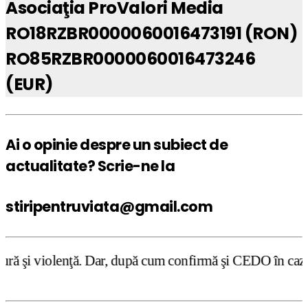
Asociaţia ProValori Media
RO18RZBR0000060016473191 (RON)
RO85RZBR0000060016473246
(EUR)
Ai o opinie despre un subiect de
actualitate? Scrie-ne la
stiripentruviata@gmail.com
, după cum confirmă şi CEDO în cazul Handyside vs. UK (pa