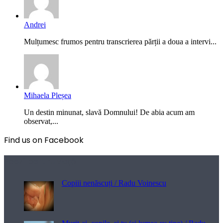
Andrei
Mulțumesc frumos pentru transcrierea părții a doua a intervi...
Mihaela Pleșea
Un destin minunat, slavă Domnului! De abia acum am
observat,...
Find us on Facebook
Poezii pentru viață
Copiii nenăscuți / Radu Voinescu