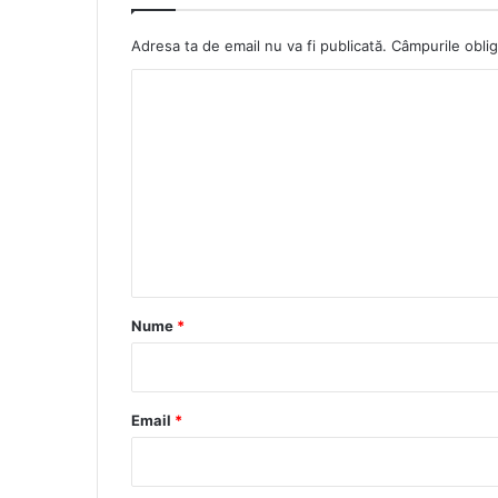
Adresa ta de email nu va fi publicată.
Câmpurile oblig
C
o
m
e
n
t
a
r
Nume
*
i
u
*
Email
*