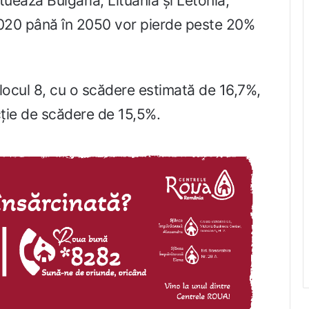
ituează Bulgaria, Lituania și Letonia,
020 până în 2050 vor pierde peste 20%
ocul 8, cu o scădere estimată de 16,7%,
cție de scădere de 15,5%.