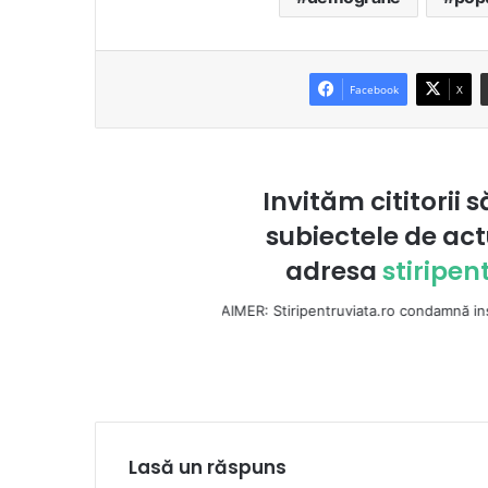
Facebook
X
Invităm cititorii s
subiectele de act
adresa
stiripe
DISCLAIMER: Stiripentruviata.ro condamnă instigarea la ură ş
Lasă un răspuns