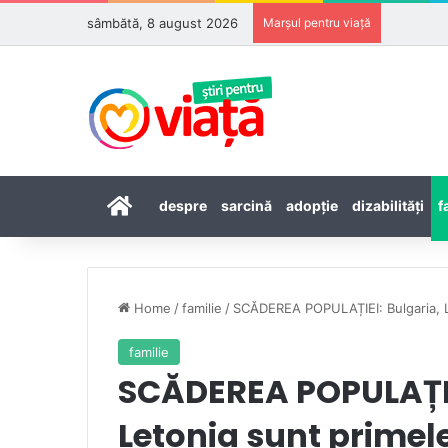
sâmbătă, 8 august 2026
Marșul pentru viață
Prima pagină
despre
sarcină
adopţie
dizabilităţi
f
Home
/
familie
/
SCĂDEREA POPULAȚIEI: Bulgaria, Lit
familie
SCĂDEREA POPULAȚIEI
Letonia sunt primel