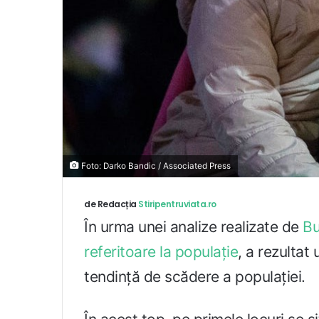
Foto: Darko Bandic / Associated Press
de Redacția
Stiripentruviata.ro
În urma unei analize realizate de
Bu
referitoare la populație
, a rezultat
tendință de scădere a populației.