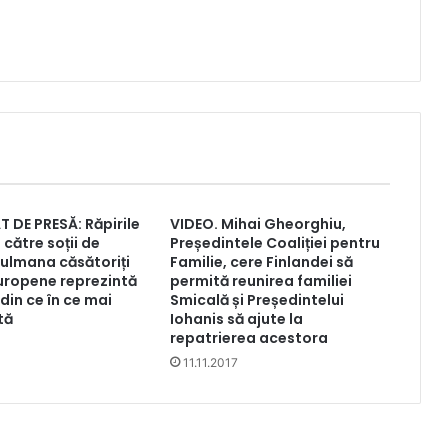
DE PRESĂ: Răpirile
VIDEO. Mihai Gheorghiu,
 către soții de
Președintele Coaliției pentru
sulmana căsătoriți
Familie, cere Finlandei să
uropene reprezintă
permită reunirea familiei
din ce în ce mai
Smicală și Președintelui
tă
Iohanis să ajute la
repatrierea acestora
11.11.2017