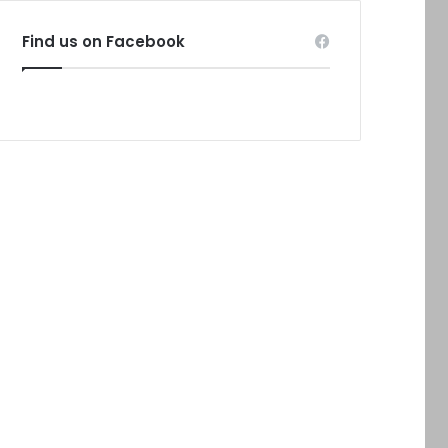
Find us on Facebook
vs. UK (para 49), Stiripentruviata.ro consideră