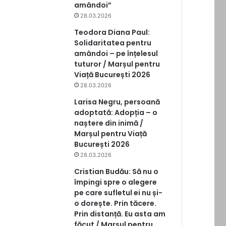
amândoi”
28.03.2026
Teodora Diana Paul:
Solidaritatea pentru
amândoi – pe înțelesul
tuturor / Marșul pentru
Viață București 2026
28.03.2026
Larisa Negru, persoană
adoptată: Adopția – o
naștere din inimă /
Marșul pentru Viață
București 2026
28.03.2026
Cristian Budău: Să nu o
împingi spre o alegere
pe care sufletul ei nu și-
o dorește. Prin tăcere.
Prin distanță. Eu asta am
făcut / Marșul pentru