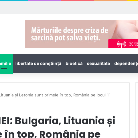
amilie
libertate de conștiință
bioetică
sexualitate
dependenţ
uania și Letonia sunt primele în top, România pe locul 11
: Bulgaria, Lituania și
e în top, România pe