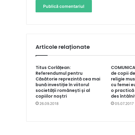
Articole relaționate
Titus Corlățean:
COMUNICAT 
Referendumul pentru
de copii de
Căsătorie reprezintă cea mai
religie mu
bună investiție în viitorul
cu femei e
societății românești și al
o practică 
copiilor noștri
des întâlni
26.09.2018
05.07.2017