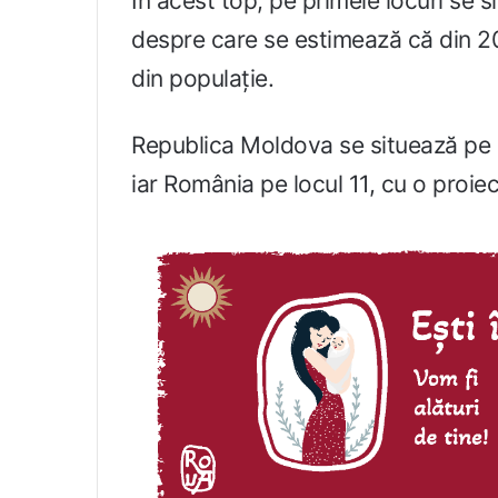
În acest top, pe primele locuri se s
despre care se estimează că din 2
din populație.
Republica Moldova se situează pe l
iar România pe locul 11, cu o proie