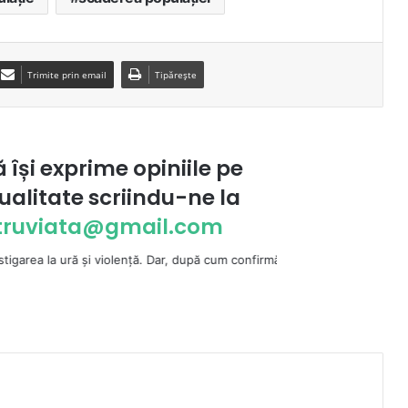
Trimite prin email
Tipărește
ă își exprime opiniile pe
ualitate scriindu-ne la
ntruviata@gmail.com
i violenţă. Dar, după cum confirmă şi CEDO în cazul Handyside vs. UK (par