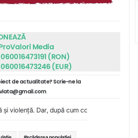
ONEAZĂ
 ProValori Media
060016473191 (RON)
060016473246 (EUR)
biect de actualitate? Scrie-ne la
ruviata@gmail.com
r, după cum confirmă şi CEDO în cazul Handyside 
laţie
scăderea populației