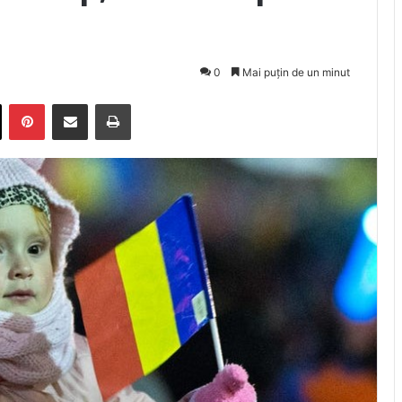
0
Mai puțin de un minut
X
Pinterest
Trimite prin email
Tipărește