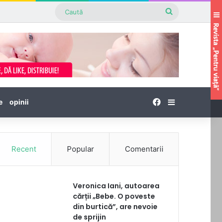
Caută
Facebook
Sidebar
e
opinii
Recent
Popular
Comentarii
Veronica Iani, autoarea
cărții „Bebe. O poveste
din burtică”, are nevoie
de sprijin