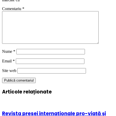
Comentariu
*
Nume
*
Email
*
Site web
Articole relaționate
Revista presei internaționale pro-viață și