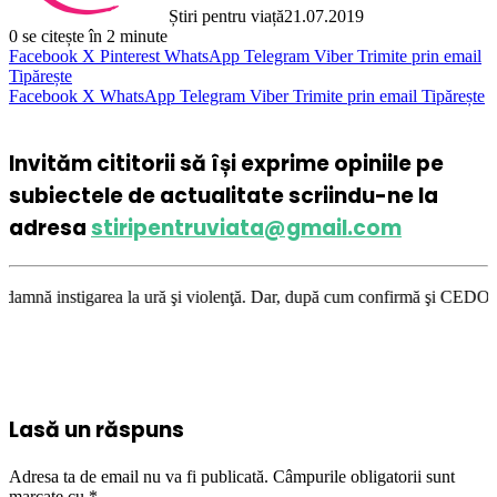
Știri pentru viață
21.07.2019
0
se citește în 2 minute
Facebook
X
Pinterest
WhatsApp
Telegram
Viber
Trimite prin email
Tipărește
Facebook
X
WhatsApp
Telegram
Viber
Trimite prin email
Tipărește
Invităm cititorii să își exprime opiniile pe
subiectele de actualitate scriindu-ne la
adresa
stiripentruviata@gmail.com
la ură şi violenţă. Dar, după cum confirmă şi CEDO în cazul Handyside vs
Lasă un răspuns
Adresa ta de email nu va fi publicată.
Câmpurile obligatorii sunt
marcate cu
*