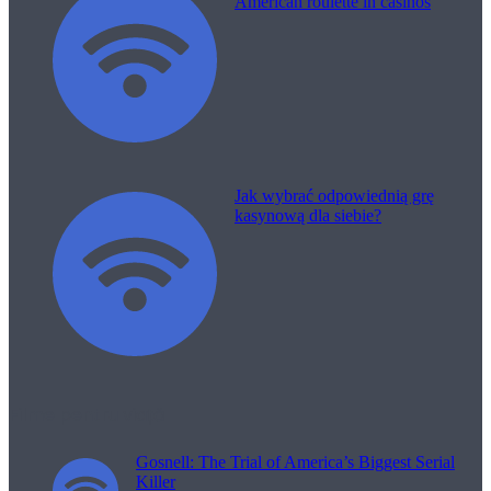
American roulette in casinos
Jak wybrać odpowiednią grę
kasynową dla siebie?
Filme pentru viață
Gosnell: The Trial of America’s Biggest Serial
Killer