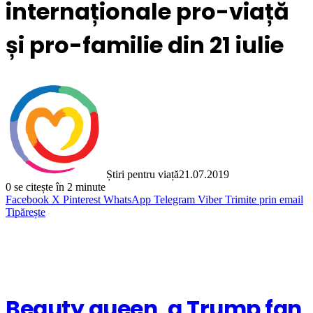
internaționale pro-viață
și pro-familie din 21 iulie
Știri pentru viață
21.07.2019
0
se citește în 2 minute
Facebook
X
Pinterest
WhatsApp
Telegram
Viber
Trimite prin email
Tipărește
Beauty queen, a Trump fan,