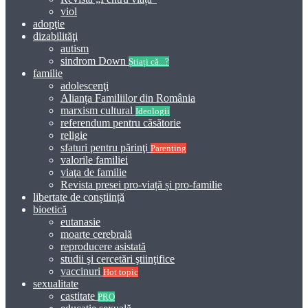
viol
adopţie
dizabilităţi
autism
sindrom Down
Știați că...?
familie
adolescenţi
Alianța Familiilor din România
marxism cultural
Ideologii
referendum pentru căsătorie
religie
sfaturi pentru părinţi
Parenting
valorile familiei
viaţa de familie
Revista presei pro-viață și pro-familie
libertate de conștiință
bioetică
eutanasie
moarte cerebrală
reproducere asistată
studii şi cercetări ştiinţifice
vaccinuri
Hot topic
sexualitate
castitate
PRO