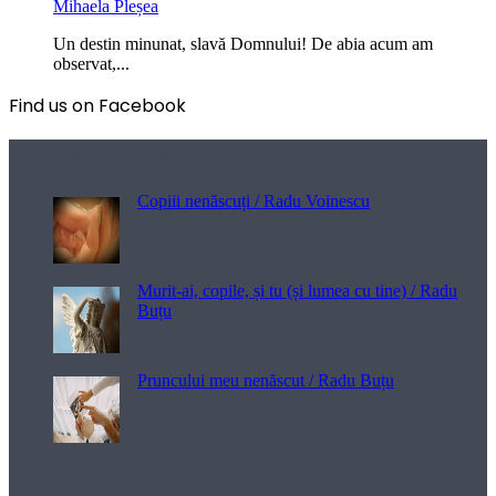
Mihaela Pleșea
Un destin minunat, slavă Domnului! De abia acum am
observat,...
Find us on Facebook
Poezii pentru viață
Copiii nenăscuți / Radu Voinescu
Murit-ai, copile, și tu (și lumea cu tine) / Radu
Buțu
Pruncului meu nenăscut / Radu Buțu
Melodii pentru viață