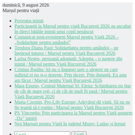
duminică, 9 august 2026
Marșul pentru viață
Povestea inimii
Participanții la Marșul pentru viață București 2026 au ascultat
în direct bătăile inimii unui copil nenăscut
Comunicat post-eveniment Marșul pentru Viață 2026 –
„Solidaritate pentru amândoi”
Teodora Diana Paul: Solidaritatea pentru amândoi – pe
înțelesul tuturor / Marșul pentru Viață București 2026
Larisa Negru, persoană adoptată: Adopția – o naștere din
inimă / Marșul pentru Viață București 2026
Cristian Budău: Să nu o împingi spre o alegere pe care
sufletul ei nu și-o dorește. Prin tăcere. Prin distanță. Eu asta
am făcut / Marșul pentru Viață București 2026
Mara Epuraș, Centrul Maternal Sf. Elena: Schimbarea nu ține
de cât de mare ești, ci de cât de mult îți pasă / Marșul pentru
Viață București 2026
Maria Czernin, Pro-Life Europe: Adevărul dă viață. Să nu ne
fie teamă să-l rostim / Marșul pentru Viață București 2026
PS Vincențiu: Prin participarea la Marșul pentru Viață spunem
„Da” iubirii
Noi Marșuri pentru Viață în județul Mureș: Luduș și Iernut
Caută