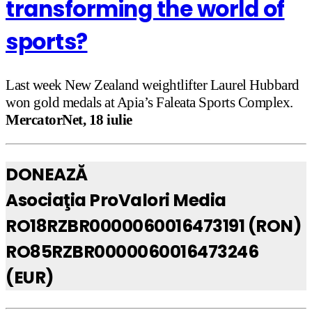
transforming the world of
sports?
Last week New Zealand weightlifter Laurel Hubbard
won gold medals at Apia’s Faleata Sports Complex.
MercatorNet, 18 iulie
DONEAZĂ
Asociaţia ProValori Media
RO18RZBR0000060016473191 (RON)
RO85RZBR0000060016473246
(EUR)