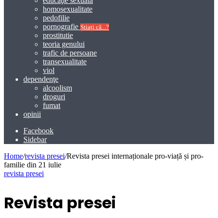
educaţie sexuală
homosexualitate
pedofilie
pornografie
Știați că...?
prostitutie
teoria genului
trafic de persoane
transexualitate
viol
dependenţe
alcoolism
droguri
fumat
opinii
Facebook
Sidebar
Home
/
revista presei
/
Revista presei internaționale pro-viață și pro-
familie din 21 iulie
revista presei
Revista presei