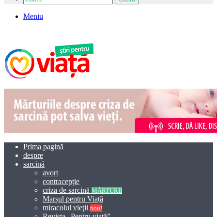
Meniu
Prima pagină
despre
sarcină
avort
contracepție
criza de sarcină
MĂRTURII
Marșul pentru Viață
miracolul vieţii
nou!
Revista „Pentru viață”