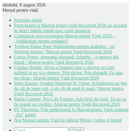
sâmbătă, 8 august 2026
Marșul pentru viață
Povestea inimii
Participanții la Marșul pentru viață București 2026 au ascultat
în direct bătăile inimii unui copil nenăscut
Comunicat post-eveniment Marșul pentru Viață 2026 –
„Solidaritate pentru amândoi”
Teodora Diana Paul: Solidaritatea pentru amândoi – pe
înțelesul tuturor / Marșul pentru Viață București 2026
Larisa Negru, persoană adoptată: Adopția – o naștere din
inimă / Marșul pentru Viață București 2026
Cristian Budău: Să nu o împingi spre o alegere pe care
sufletul ei nu și-o dorește. Prin tăcere. Prin distanță. Eu asta
am făcut / Marșul pentru Viață București 2026
Mara Epuraș, Centrul Maternal Sf. Elena: Schimbarea nu ține
de cât de mare ești, ci de cât de mult îți pasă / Marșul pentru
Viață București 2026
Maria Czernin, Pro-Life Europe: Adevărul dă viață. Să nu ne
fie teamă să-l rostim / Marșul pentru Viață București 2026
PS Vincențiu: Prin participarea la Marșul pentru Viață spunem
„Da” iubirii
Noi Marșuri pentru Viață în județul Mureș: Luduș și Iernut
Caută