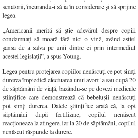
senatorii, încurandu-i să ia în considerare și să sprijine
legea.
„Americanii merită să știe adevărul despre copiii
condamnați să moară fără nici o vină, având astfel
șansa de a salva pe unii dintre ei prin intermediul
acestei legislații”, a spus Young.
Legea pentru protejarea copiilor nenăscuți ce pot simți
durerea împiedică efectuarea unui avort la sau după 20
de săptămâni de viață, bazându-se pe dovezi medicale
științifice care demonstrează că bebelușii nenăscuți
pot simți durerea. Datele științifice arată că, la opt
săptămâni după fertilizare, copilul nenăscut
reacționeaza la atingere, iar la 20 de săptămâni, copilul
nenăscut răspunde la durere.