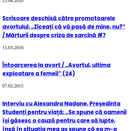
23.06.2020
Scrisoare deschisă către promotoarele
avortului: „Ziceați că vă pasă de mine, nu?”
/ Mărturii despre criza de sarcină #7
15.03.2016
Întoarcerea la avort / „Avortul, ultima
exploatare a femeii” (24)
07.02.2015
Interviu cu Alexandra Nadane, Președinta
Studenți pentru viață: „Se spune că oamenii
își găsesc o cauză pentru care să lupte,
însă în situația mea aș spune că ea m-a