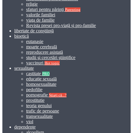
religie
sfaturi pentru părinţi
Parenting
valorile familiei
viaţa de familie
Revista presei pro-viață și pro-familie
libertate de conștiință
bioetică
eutanasie
moarte cerebrală
reproducere asistată
studii şi cercetări ştiinţifice
vaccinuri
Hot topic
sexualitate
castitate
PRO
educaţie sexuală
homosexualitate
pedofilie
pornografie
Știați că...?
prostitutie
teoria genului
trafic de persoane
transexualitate
viol
dependenţe
alcoolism