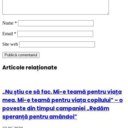
Nume
*
Email
*
Site web
Articole relaționate
„Nu știu ce să fac. Mi-e teamă pentru viața
mea. Mi-e teamă pentru viața copilului” – o
poveste din timpul campaniei „Redăm
speranță pentru amândoi”