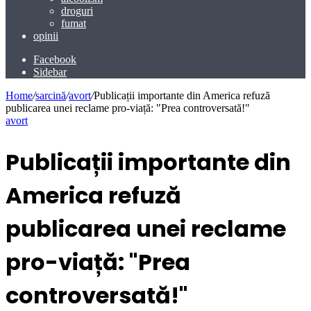
droguri
fumat
opinii
Facebook
Sidebar
Home
/
sarcină
/
avort
/
Publicații importante din America refuză
publicarea unei reclame pro-viață: "Prea controversată!"
avort
Publicații importante din
America refuză
publicarea unei reclame
pro-viață: "Prea
controversată!"