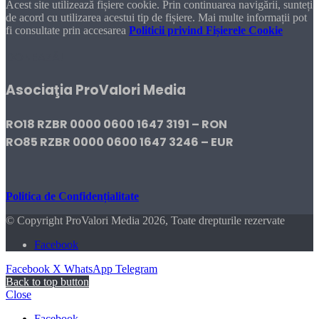
Acest site utilizează fișiere cookie. Prin continuarea navigării, sunteți
de acord cu utilizarea acestui tip de fișiere. Mai multe informații pot
fi consultate prin accesarea
Politicii privind Fișierele Cookie
DONEAZĂ!
Asociaţia ProValori Media
RO18 RZBR 0000 0600 1647 3191 – RON
RO85 RZBR 0000 0600 1647 3246 – EUR
Politica de Confidențialitate
© Copyright ProValori Media 2026, Toate drepturile rezervate
Facebook
Facebook
X
WhatsApp
Telegram
Back to top button
Close
Facebook