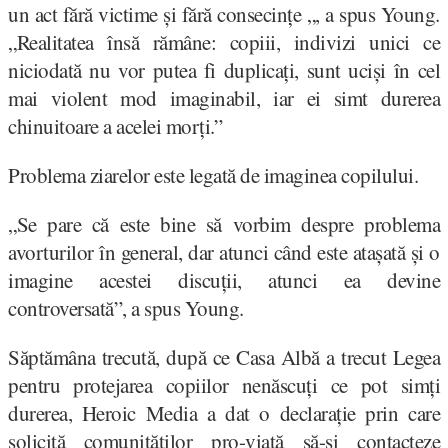
un act fără victime și fără consecințe „, a spus Young.
„Realitatea însă rămâne: copiii, indivizi unici ce
niciodată nu vor putea fi duplicați, sunt uciși în cel
mai violent mod imaginabil, iar ei simt durerea
chinuitoare a acelei morți.”
Problema ziarelor este legată de imaginea copilului.
„Se pare că este bine să vorbim despre problema
avorturilor în general, dar atunci când este atașată și o
imagine acestei discuții, atunci ea devine
controversată”, a spus Young.
Săptămâna trecută, după ce Casa Albă a trecut Legea
pentru protejarea copiilor nenăscuți ce pot simți
durerea, Heroic Media a dat o declarație prin care
solicită comunităților pro-viață să-și contacteze