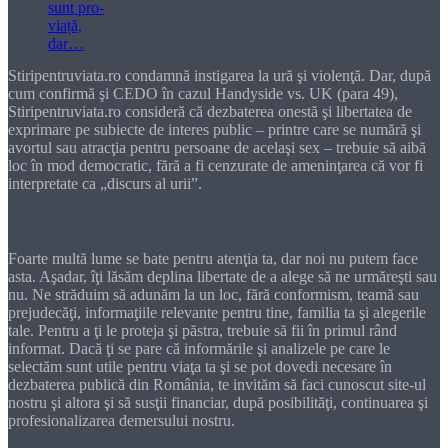
Stiripentruviata.ro condamnă instigarea la ură şi violenţă. Dar, după
cum confirmă şi CEDO în cazul Handyside vs. UK (para 49),
Stiripentruviata.ro consideră că dezbaterea onestă şi libertatea de
exprimare pe subiecte de interes public – printre care se numără şi
avortul sau atracţia pentru persoane de acelaşi sex – trebuie să aibă
loc în mod democratic, fără a fi cenzurate de ameninţarea că vor fi
interpretate ca „discurs al urii”.
Dragă cititorule
Foarte multă lume se bate pentru atenţia ta, dar noi nu putem face
asta. Aşadar, îţi lăsăm deplina libertate de a alege să ne urmăreşti sau
nu. Ne străduim să adunăm la un loc, fără conformism, teamă sau
prejudecăţi, informaţiile relevante pentru tine, familia ta şi alegerile
tale. Pentru a ţi le proteja şi păstra, trebuie să fii în primul rând
informat. Dacă ţi se pare că informările şi analizele pe care le
selectăm sunt utile pentru viaţa ta şi se pot dovedi necesare în
dezbaterea publică din România, te invităm să faci cunoscut site-ul
nostru şi altora şi să susţii financiar, după posibilităţi, continuarea şi
profesionalizarea demersului nostru.