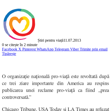
Știri pentru viață
11.07.2013
0
se citește în 2 minute
Facebook
X
Pinterest
WhatsApp
Telegram
Viber
Trimite prin email
Tipărește
O organizație națională pro-viață este revoltată după
ce trei ziare importante din America au respins
publicarea unei reclame pro-viață ca fiind „prea
controversată.”
Chicago Tribune, USA Today și LA Times au refuzat