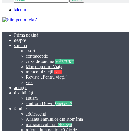
Meniu
Prima pagină
despre
sarcină
avort
contracepție
criza de sarcină
MĂRTURII
Marșul pentru Viață
miracolul vieţii
nou!
Revista „Pentru viață”
viol
adopţie
dizabilităţi
autism
sindrom Down
Știați că...?
familie
adolescenţi
Alianța Familiilor din România
marxism cultural
Ideologii
referendum pentru căsătorie