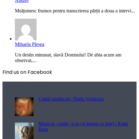
Andrei
Mulțumesc frumos pentru transcrierea părții a doua a intervi...
Mihaela Pleșea
Un destin minunat, slavă Domnului! De abia acum am
observat,...
Find us on Facebook
Poezii pentru viață
Copiii nenăscuți / Radu Voinescu
Murit-ai, copile, și tu (și lumea cu tine) / Radu
Buțu