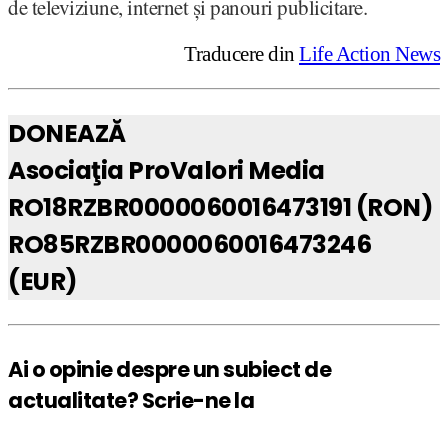
de televiziune, internet și panouri publicitare.
Traducere din
Life Action News
DONEAZĂ
Asociaţia ProValori Media
RO18RZBR0000060016473191 (RON)
RO85RZBR0000060016473246
(EUR)
Ai o opinie despre un subiect de
actualitate? Scrie-ne la