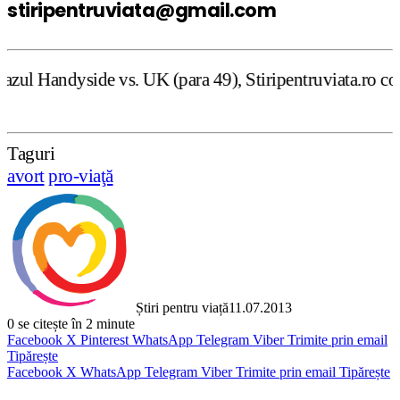
stiripentruviata@gmail.com
. UK (para 49), Stiripentruviata.ro consideră că dezbater
Taguri
avort
pro-viaţă
Știri pentru viață
11.07.2013
0
se citește în 2 minute
Facebook
X
Pinterest
WhatsApp
Telegram
Viber
Trimite prin email
Tipărește
Facebook
X
WhatsApp
Telegram
Viber
Trimite prin email
Tipărește