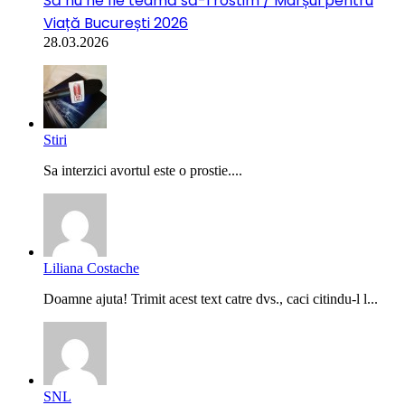
Să nu ne fie teamă să-l rostim / Marșul pentru
Viață București 2026
28.03.2026
Stiri
Sa interzici avortul este o prostie....
Liliana Costache
Doamne ajuta! Trimit acest text catre dvs., caci citindu-l l...
SNL