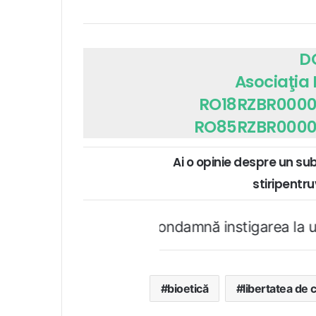
D
Asociaţia
RO18RZBR0000
RO85RZBR0000
Ai o opinie despre un su
stiripent
iata.ro condamnă instigarea la ură şi violenţă. 
bioetică
libertatea de 