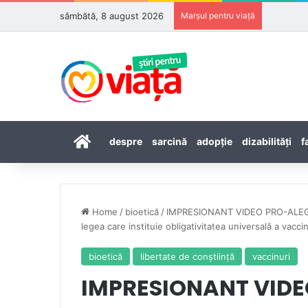
sâmbătă, 8 august 2026
Marșul pentru viață
Prima pagină
despre
sarcină
adopţie
dizabilităţi
f
Home
/
bioetică
/
IMPRESIONANT VIDEO PRO-ALEGERE
legea care instituie obligativitatea universală a vaccin
bioetică
libertate de conștiință
vaccinuri
IMPRESIONANT VIDE