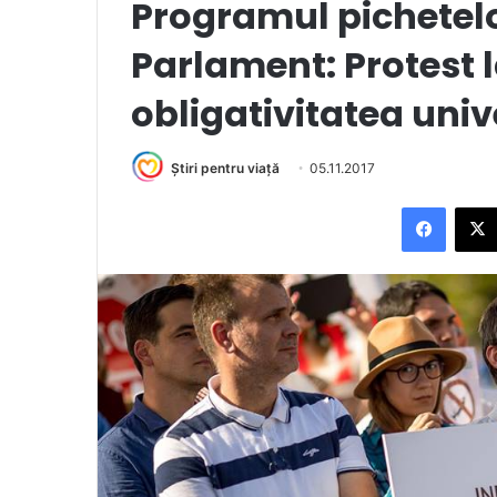
Programul pichetelo
Parlament: Protest l
obligativitatea univ
Știri pentru viață
05.11.2017
Facebook