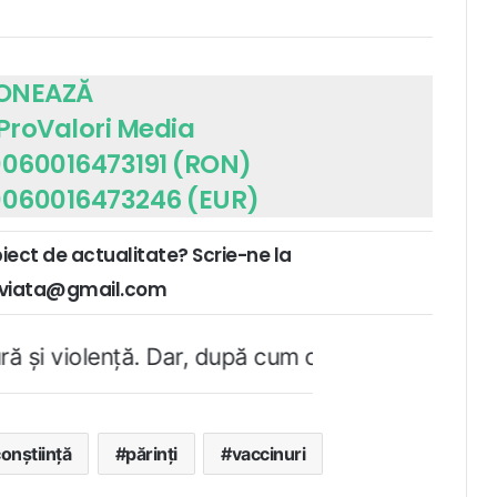
ONEAZĂ
 ProValori Media
060016473191 (RON)
060016473246 (EUR)
biect de actualitate? Scrie-ne la
ruviata@gmail.com
Dar, după cum confirmă şi CEDO în cazul Handysid
conştiinţă
părinţi
vaccinuri