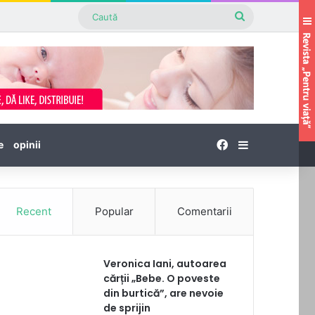
Caută
Facebook
Sidebar
e
opinii
Recent
Popular
Comentarii
Veronica Iani, autoarea
cărții „Bebe. O poveste
din burtică”, are nevoie
de sprijin