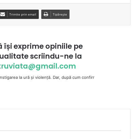
Trimite prin email
Tipărește
ă își exprime opiniile pe
ualitate scriindu-ne la
ntruviata@gmail.com
şi violenţă. Dar, după cum confirmă şi CEDO în cazul Handyside vs. UK (p