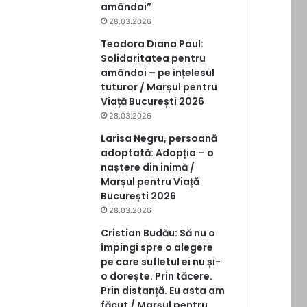
amândoi”
28.03.2026
Teodora Diana Paul:
Solidaritatea pentru
amândoi – pe înțelesul
tuturor / Marșul pentru
Viață București 2026
28.03.2026
Larisa Negru, persoană
adoptată: Adopția – o
naștere din inimă /
Marșul pentru Viață
București 2026
28.03.2026
Cristian Budău: Să nu o
împingi spre o alegere
pe care sufletul ei nu și-
o dorește. Prin tăcere.
Prin distanță. Eu asta am
făcut / Marșul pentru