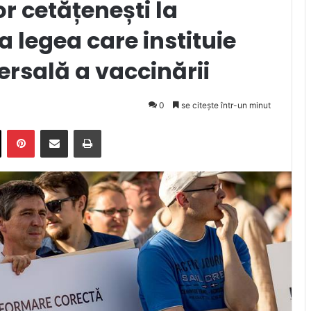
r cetățenești la
a legea care instituie
ersală a vaccinării
0
se citește într-un minut
X
Pinterest
Trimite prin email
Tipărește