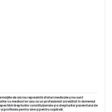
ormațiile de aici nu reprezintă sfaturi medicale și nu sunt
orilor cu medicul lor sau cu un profesionist acreditat în domeniul
spectării drepturilor constituționale și a drepturilor pacientului de
 profilaxia pentru sine și pentru copiii săi.