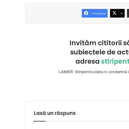
Facebook
X
Invităm cititorii s
subiectele de act
adresa
stiripe
DISCLAIMER: Stiripentruviata.ro condamnă instigarea la ură 
Lasă un răspuns