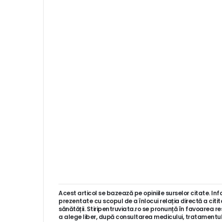
Acest articol se bazează pe opiniile surselor citate. Inf
prezentate cu scopul de a înlocui relația directă a citit
sănătății. Stiripentruviata.ro se pronunță în favoarea re
a alege liber, după consultarea medicului, tratamentul și