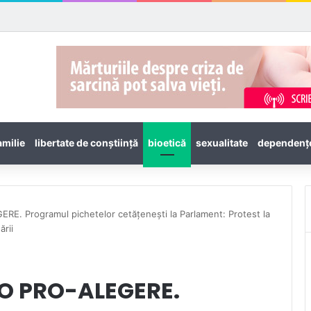
amilie
libertate de conștiință
bioetică
sexualitate
dependenţ
. Programul pichetelor cetățenești la Parlament: Protest la
ării
O PRO-ALEGERE.