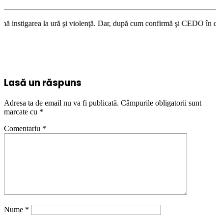
ră şi violenţă. Dar, după cum confirmă şi CEDO în cazul Handyside vs. UK
Lasă un răspuns
Adresa ta de email nu va fi publicată.
Câmpurile obligatorii sunt
marcate cu
*
Comentariu
*
Nume
*