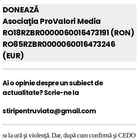
DONEAZĂ
Asociaţia ProValori Media
RO18RZBR0000060016473191 (RON)
RO85RZBR0000060016473246
(EUR)
Ai o opinie despre un subiect de
actualitate? Scrie-ne la
stiripentruviata@gmail.com
nţă. Dar, după cum confirmă şi CEDO în cazul Handyside vs