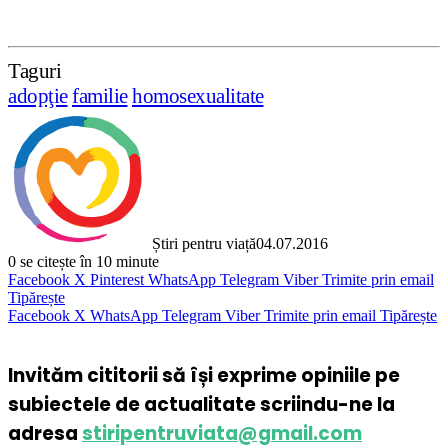
Taguri
adopţie
familie
homosexualitate
Știri pentru viață
04.07.2016
0
se citește în 10 minute
Facebook
X
Pinterest
WhatsApp
Telegram
Viber
Trimite prin email
Tipărește
Facebook
X
WhatsApp
Telegram
Viber
Trimite prin email
Tipărește
Invităm cititorii să își exprime opiniile pe
subiectele de actualitate scriindu-ne la
adresa
stiripentruviata@gmail.com