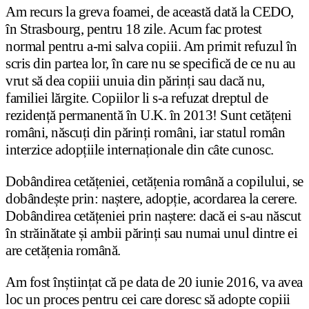
Am recurs la greva foamei, de această dată la CEDO,
în Strasbourg, pentru 18 zile. Acum fac protest
normal pentru a-mi salva copiii. Am primit refuzul în
scris din partea lor, în care nu se specifică de ce nu au
vrut să dea copiii unuia din părinți sau dacă nu,
familiei lărgite. Copiilor li s-a refuzat dreptul de
rezidență permanentă în U.K. în 2013! Sunt cetățeni
români, născuți din părinți români, iar statul român
interzice adopțiile internaționale din câte cunosc.
Dobândirea cetățeniei, cetățenia română a copilului, se
dobândește prin: naștere, adopție, acordarea la cerere.
Dobândirea cetățeniei prin naștere: dacă ei s-au născut
în străinătate și ambii părinți sau numai unul dintre ei
are cetățenia română.
Am fost înștiințat că pe data de 20 iunie 2016, va avea
loc un proces pentru cei care doresc să adopte copiii