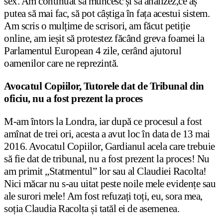
sex. Am continuat să muncesc și să analizez,ce aș
putea să mai fac, să pot câștiga în fața acestui sistem.
Am scris o mulțime de scrisori, am făcut petiție
online, am ieșit să protestez făcând greva foamei la
Parlamentul European 4 zile, cerând ajutorul
oamenilor care ne reprezintă.
Avocatul Copiilor, Tutorele dat de Tribunal din
oficiu, nu a fost prezent la proces
M-am întors la Londra, iar după ce procesul a fost
amînat de trei ori, acesta a avut loc în data de 13 mai
2016. Avocatul Copiilor, Gardianul acela care trebuie
să fie dat de tribunal, nu a fost prezent la proces! Nu
am primit „Statmentul” lor sau al Claudiei Racolta!
Nici măcar nu s-au uitat peste noile mele evidențe sau
ale surori mele! Am fost refuzați toți, eu, sora mea,
soția Claudia Racolta și tatăl ei de asemenea.