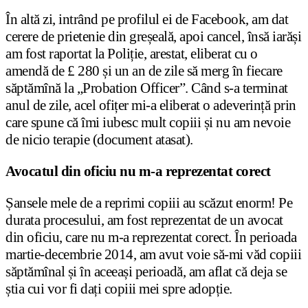
În altă zi, intrând pe profilul ei de Facebook, am dat
cerere de prietenie din greșeală, apoi cancel, însă iarăși
am fost raportat la Poliție, arestat, eliberat cu o
amendă de £ 280 și un an de zile să merg în fiecare
săptămînă la „Probation Officer”. Când s-a terminat
anul de zile, acel ofițer mi-a eliberat o adeverință prin
care spune că îmi iubesc mult copiii și nu am nevoie
de nicio terapie (document atasat).
Avocatul din oficiu nu m-a reprezentat corect
Șansele mele de a reprimi copiii au scăzut enorm! Pe
durata procesului, am fost reprezentat de un avocat
din oficiu, care nu m-a reprezentat corect. În perioada
martie-decembrie 2014, am avut voie să-mi văd copiii
săptămînal și în aceeași perioadă, am aflat că deja se
știa cui vor fi dați copiii mei spre adopție.