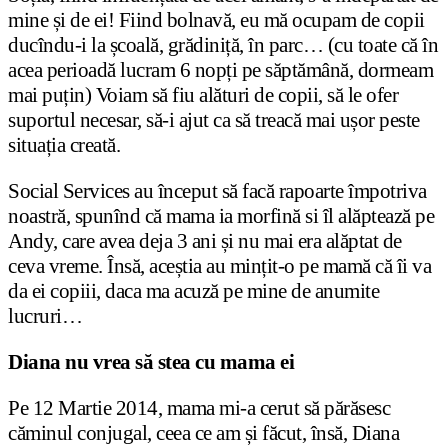
mine și de ei! Fiind bolnavă, eu mă ocupam de copii
ducîndu-i la școală, grădiniță, în parc… (cu toate că în
acea perioadă lucram 6 nopți pe săptămână, dormeam
mai puțin) Voiam să fiu alături de copii, să le ofer
suportul necesar, să-i ajut ca să treacă mai ușor peste
situația creată.
Social Services au început să facă rapoarte împotriva
noastră, spunînd că mama ia morfină si îl alăptează pe
Andy, care avea deja 3 ani și nu mai era alăptat de
ceva vreme. Însă, aceștia au mințit-o pe mamă că îi va
da ei copiii, daca ma acuză pe mine de anumite
lucruri…
Diana nu vrea să stea cu mama ei
Pe 12 Martie 2014, mama mi-a cerut să părăsesc
căminul conjugal, ceea ce am și făcut, însă, Diana