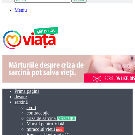
Meniu
Prima pagină
despre
sarcină
avort
contracepție
criza de sarcină
MĂRTURII
Marșul pentru Viață
miracolul vieţii
nou!
Revista „Pentru viață”