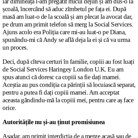
iar dimineața i-am pregătit micul dejun și am dus-o la
școală, încercând să aduc zîmbetul pe fața ei. După
masă am luat-o de la scoală și am plecat la avocat dar,
pe drum am primit telefon să merg la Social Services.
Ajuns acolo era Poliția care mi-au luat-o pe Diana,
spunându-mi că Andy se află deja la ei și că va urma
un proces.
Deci, după cîteva certuri în familie, copiii au fost luați
de Social Services Haringey London U.K. Eu am
spus atunci că doresc ca copiii sa fie dați mamei.
Aceștia au pus condiția ca părinții să locuiască separat,
pentru a putea fi dați copiii mamei. Am acceptat
aceasta gândindu-mă la copiii mei, pentru care aș face
orice.
Autoritățile nu și-au ținut promisiunea
Așadar, am primit interdicția de a merge acasă sau de