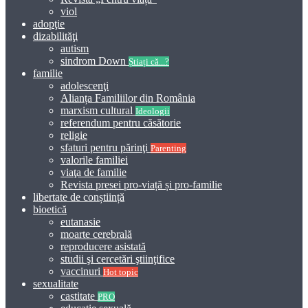
viol
adopţie
dizabilităţi
autism
sindrom Down
Știați că...?
familie
adolescenţi
Alianța Familiilor din România
marxism cultural
Ideologii
referendum pentru căsătorie
religie
sfaturi pentru părinţi
Parenting
valorile familiei
viaţa de familie
Revista presei pro-viață și pro-familie
libertate de conștiință
bioetică
eutanasie
moarte cerebrală
reproducere asistată
studii şi cercetări ştiinţifice
vaccinuri
Hot topic
sexualitate
castitate
PRO