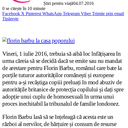
Știri pentru viață
04.07.2016
0
se citește în 10 minute
Facebook
X
Pinterest
WhatsApp
Telegram
Viber
Trimite prin email
Tipărește
Vineri, 1 iulie 2016, trebuia să aibă loc înfățișarea în
urma căreia să se decidă dacă se emite sau nu mandat
de arestare pentru Florin Barbu, românul care bate la
porțile tuturor autorităților românești și europene
pentru a-și recâștiga copiii preluați în mod abuziv de
autoritățile britanice de protecția copilului și dați spre
adopție unui cuplu de homosexuali în urma unui
proces inechitabil la tribunalul de familie londonez.
Florin Barbu lasă să se înțeleagă că acesta este un
război al nervilor, de hărțuire și consum de resurse