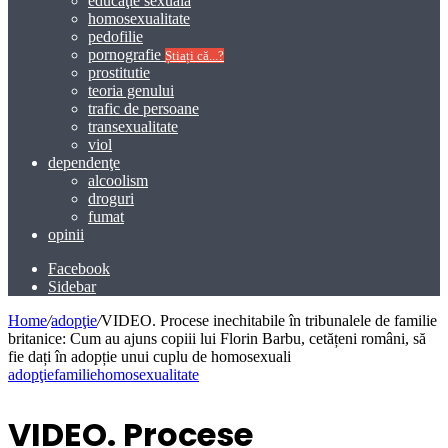
educaţie sexuală
homosexualitate
pedofilie
pornografie
Știați că...?
prostitutie
teoria genului
trafic de persoane
transexualitate
viol
dependenţe
alcoolism
droguri
fumat
opinii
Facebook
Sidebar
Home
/
adopţie
/
VIDEO. Procese inechitabile în tribunalele de familie
britanice: Cum au ajuns copiii lui Florin Barbu, cetățeni români, să
fie dați în adopție unui cuplu de homosexuali
adopţie
familie
homosexualitate
VIDEO. Procese