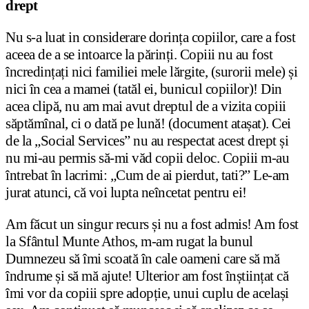
drept
Nu s-a luat in considerare dorința copiilor, care a fost
aceea de a se intoarce la părinți. Copiii nu au fost
încredințați nici familiei mele lărgite, (surorii mele) și
nici în cea a mamei (tatăl ei, bunicul copiilor)! Din
acea clipă, nu am mai avut dreptul de a vizita copiii
săptămînal, ci o dată pe lună! (document atașat). Cei
de la „Social Services” nu au respectat acest drept și
nu mi-au permis să-mi văd copii deloc. Copiii m-au
întrebat în lacrimi: „Cum de ai pierdut, tati?” Le-am
jurat atunci, că voi lupta neîncetat pentru ei!
Am făcut un singur recurs și nu a fost admis! Am fost
la Sfântul Munte Athos, m-am rugat la bunul
Dumnezeu să îmi scoată în cale oameni care să mă
îndrume și să mă ajute! Ulterior am fost înștiințat că
îmi vor da copiii spre adopție, unui cuplu de același