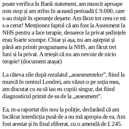
poate verifica în Bank statement, am muncit aproape
non stop și am strîns în această perioadă £ 9.000, care
s-au risipit în speranțe deșarte. Am făcut tot ceea ce mi
s-a cerut! Menționez faptul că am fost la Assesment la
NHS pentru a face terapie, deoarece la privat ședințele
erau foarte scumpe. Chiar și așa, nu am așteptat și
până am primit programarea la NHS, am făcut trei
luni si la privat. A reieșit că nu am nevoie de nicio
terapie! (document atașat)
La câteva zile după rezulatul „assesmentelor”, fiind la
muncă în centrul Londrei, am văzut-o pe soția mea,
am discutat cu ea să iau eu copiii singur, dat fiind
diagnosticul primit de ea de la „assesment”.
Ea, m-a raportat din nou la poliție, declarând că am
încălcat interdicția pusă de a nu mă apropia de ea. Am
fost arestat și în final eliberat, cu o amendă de £ 245.