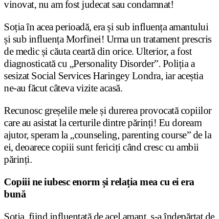
vinovat, nu am fost judecat sau condamnat!
Soția în acea perioadă, era și sub influența amantului
și sub influența Morfinei! Urma un tratament prescris
de medic și căuta ceartă din orice. Ulterior, a fost
diagnosticată cu „Personality Disorder”. Poliția a
sesizat Social Services Haringey Londra, iar aceștia
ne-au făcut câteva vizite acasă.
Recunosc greșelile mele și durerea provocată copiilor
care au asistat la certurile dintre părinți! Eu doream
ajutor, speram la „counseling, parenting course” de la
ei, deoarece copiii sunt fericiți când cresc cu ambii
părinți.
Copiii ne iubesc enorm și relația mea cu ei era
bună
Soția, fiind influențată de acel amant, s-a îndepărtat de