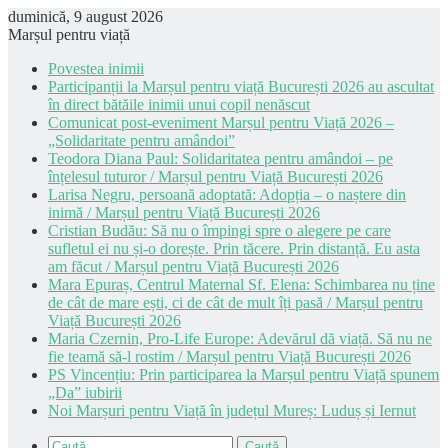
duminică, 9 august 2026
Marșul pentru viață
Povestea inimii
Participanții la Marșul pentru viață București 2026 au ascultat
în direct bătăile inimii unui copil nenăscut
Comunicat post-eveniment Marșul pentru Viață 2026 –
„Solidaritate pentru amândoi”
Teodora Diana Paul: Solidaritatea pentru amândoi – pe
înțelesul tuturor / Marșul pentru Viață București 2026
Larisa Negru, persoană adoptată: Adopția – o naștere din
inimă / Marșul pentru Viață București 2026
Cristian Budău: Să nu o împingi spre o alegere pe care
sufletul ei nu și-o dorește. Prin tăcere. Prin distanță. Eu asta
am făcut / Marșul pentru Viață București 2026
Mara Epuraș, Centrul Maternal Sf. Elena: Schimbarea nu ține
de cât de mare ești, ci de cât de mult îți pasă / Marșul pentru
Viață București 2026
Maria Czernin, Pro-Life Europe: Adevărul dă viață. Să nu ne
fie teamă să-l rostim / Marșul pentru Viață București 2026
PS Vincențiu: Prin participarea la Marșul pentru Viață spunem
„Da” iubirii
Noi Marșuri pentru Viață în județul Mureș: Luduș și Iernut
Caută