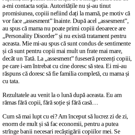
a-mi contacta soția. Autoritățile nu și-au tinut
promisiunea, copiii nefiind dați la mamă, pe motiv că
vor face „assesment” înainte. După acel „assesment”,
au spus că mama nu poate primi copiii deoarece are
„Personality Disorder” și nu există tratament pentru
aceasta. Mie mi-au spus că sunt condus de sentimente
și că sunt pentru copii mai mult un frate mai mare,
decât un Tată. La „assesment” fuseseră prezenți copiii,
pe care i-am întrebat cu cine doresc să stea. Ei mi-au
răspuns că doresc să fie familia completă, cu mama și
cu tata.
Rezultatele au venit la o lună după aceasta. Eu am
rămas fără copii, fără soție și fără casă…
Cum să mai lupt cu ei? Am început să lucrez zi de zi,
enorm de mult și să fac economii, pentru a putea
strînge banii necesari recâștigării copiilor mei. Se