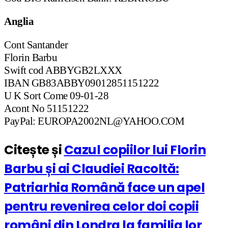
Anglia
Cont Santander
Florin Barbu
Swift cod ABBYGB2LXXX
IBAN GB83ABBY09012851151222
U K Sort Come 09-01-28
Acont No 51151222
PayPal: EUROPA2002NL@YAHOO.COM
Citește și
Cazul copiilor lui Florin
Barbu și ai Claudiei Racoltă:
Patriarhia Română face un apel
pentru revenirea celor doi copii
români din Londra la familia lor