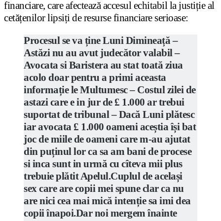
financiare, care afectează accesul echitabil la justiție al
cetățenilor lipsiți de resurse financiare serioase:
Procesul se va ține Luni Dimineață –
Astăzi nu au avut judecător valabil –
Avocata si Baristera au stat toată ziua
acolo doar pentru a primi aceasta
informație le Multumesc – Costul zilei de
astazi care e in jur de £ 1.000 ar trebui
suportat de tribunal – Dacă Luni plătesc
iar avocata £ 1.000 oameni aceștia își bat
joc de miile de oameni care m-au ajutat
din puținul lor ca sa am bani de procese
si inca sunt in urmă cu cîteva mii plus
trebuie plătit Apelul.Cuplul de același
sex care are copii mei spune clar ca nu
are nici cea mai mică intenție sa imi dea
copii înapoi.Dar noi mergem înainte