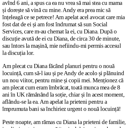
avînd 6 ani, a spus ca ea nu vrea să mai stea cu mama
și dorește să vină cu mine. Andy era prea mic să
înțeleagă ce se petrece! Am apelat acel avocat care mia
fost dat de ei și am fost îndrumat să sun Social
Services, care m-au chemat la ei, cu Diana. După o
discuție avută de ei cu Diana, de circa 30 de minute,
sau întors la mașină, mie nefiindu-mi permis accesul
la discuția lor.
Am plecat cu Diana făcând planuri pentru o nouă
locuință, cum să-l iau și pe Andy de acolo și plănuind
un nou viitor, pentru mine și copii mei. Menționez că
am plecat cum eram îmbrăcat, toată munca mea de 8
ani în UK rămânând la soție, chiar și în acest moment,
aflându-se la ea. Am apelat la prieteni pentru a
împrumuta bani sa închiriez urgent o nouă locuință!
Peste noapte, am rămas cu Diana la prieteni de familie,