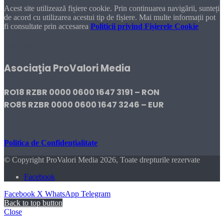
Acest site utilizează fișiere cookie. Prin continuarea navigării, sunteți
de acord cu utilizarea acestui tip de fișiere. Mai multe informații pot
fi consultate prin accesarea
Politicii privind Fișierele Cookie
DONEAZĂ!
Asociaţia ProValori Media
RO18 RZBR 0000 0600 1647 3191 – RON
RO85 RZBR 0000 0600 1647 3246 – EUR
Politica de Confidențialitate
© Copyright ProValori Media 2026, Toate drepturile rezervate
Facebook
Facebook
X
WhatsApp
Telegram
Back to top button
Close