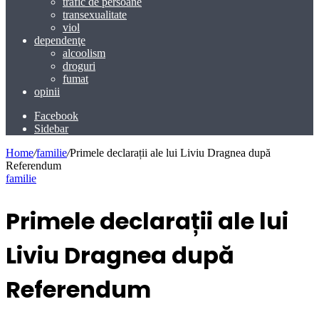
trafic de persoane
transexualitate
viol
dependenţe
alcoolism
droguri
fumat
opinii
Facebook
Sidebar
Home
/
familie
/
Primele declarații ale lui Liviu Dragnea după
Referendum
familie
Primele declarații ale lui
Liviu Dragnea după
Referendum