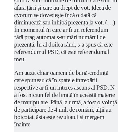
știm că sunt milioane de români care sunt în
afara țării și care au drept de vot. Ideea de
cvorum se dovedește încă o dată că
diminuează sau inhibă prezența la vot. (…)
În momentul în care ar fi un referendum
fără prag automat s-ar mări numărul de
prezență. În al doilea rând, s-a spus că este
referendumul PSD, că este referendumul
meu.
Am auzit chiar oameni de bună-credință
care spuneau că în spatele întrebării
respective ar fi un interes ascuns al PSD. N-
a fost niciun fel de limită în această materie
de manipulare. Până la urmă, a fost o voință
de participare de 4 mil. de români, alții au
boicotat, ăsta este rezultatul și mergem
înainte