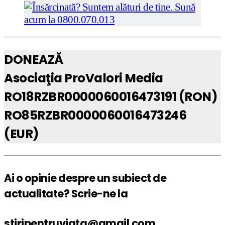
DONEAZĂ
Asociaţia ProValori Media
RO18RZBR0000060016473191 (RON)
RO85RZBR0000060016473246
(EUR)
Ai o opinie despre un subiect de
actualitate? Scrie-ne la
stiripentruviata@gmail.com