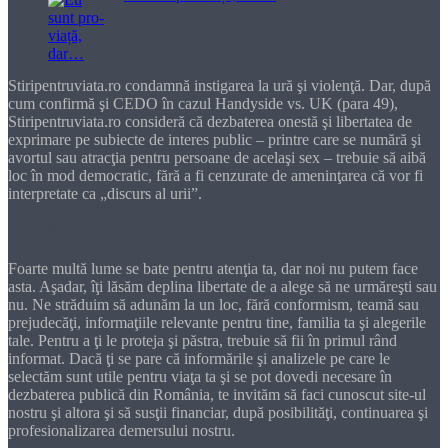
Stiripentruviata.ro condamnă instigarea la ură şi violenţă. Dar, după
cum confirmă şi CEDO în cazul Handyside vs. UK (para 49),
Stiripentruviata.ro consideră că dezbaterea onestă şi libertatea de
exprimare pe subiecte de interes public – printre care se numără şi
avortul sau atracţia pentru persoane de acelaşi sex – trebuie să aibă
loc în mod democratic, fără a fi cenzurate de ameninţarea că vor fi
interpretate ca „discurs al urii”.
Dragă cititorule
Foarte multă lume se bate pentru atenţia ta, dar noi nu putem face
asta. Aşadar, îţi lăsăm deplina libertate de a alege să ne urmăreşti sau
nu. Ne străduim să adunăm la un loc, fără conformism, teamă sau
prejudecăţi, informaţiile relevante pentru tine, familia ta şi alegerile
tale. Pentru a ţi le proteja şi păstra, trebuie să fii în primul rând
informat. Dacă ţi se pare că informările şi analizele pe care le
selectăm sunt utile pentru viaţa ta şi se pot dovedi necesare în
dezbaterea publică din România, te invităm să faci cunoscut site-ul
nostru şi altora şi să susţii financiar, după posibilităţi, continuarea şi
profesionalizarea demersului nostru.