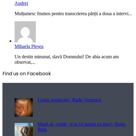
Andrei
Mulțumesc frumos pentru transcrierea părții a doua a intervi...
Mihaela Pleșea
Un destin minunat, slavă Domnului! De abia acum am
observat,...
Find us on Facebook
Poezii pentru viață
Copiii nenăscuți / Radu Voinescu
Murit-ai, copile, și tu (și lumea cu tine) / Radu
Buțu