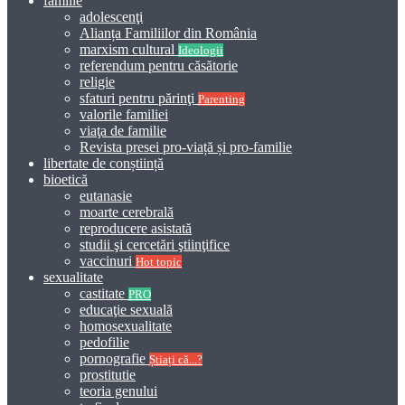
familie
adolescenţi
Alianța Familiilor din România
marxism cultural
Ideologii
referendum pentru căsătorie
religie
sfaturi pentru părinţi
Parenting
valorile familiei
viaţa de familie
Revista presei pro-viață și pro-familie
libertate de conștiință
bioetică
eutanasie
moarte cerebrală
reproducere asistată
studii şi cercetări ştiinţifice
vaccinuri
Hot topic
sexualitate
castitate
PRO
educaţie sexuală
homosexualitate
pedofilie
pornografie
Știați că...?
prostitutie
teoria genului