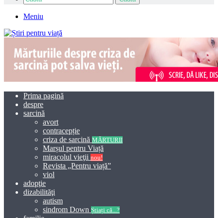
Meniu
Prima pagină
despre
sarcină
avort
contracepție
criza de sarcină
MĂRTURII
Marșul pentru Viață
miracolul vieţii
nou!
Revista „Pentru viață”
viol
adopţie
dizabilităţi
autism
sindrom Down
Știați că...?