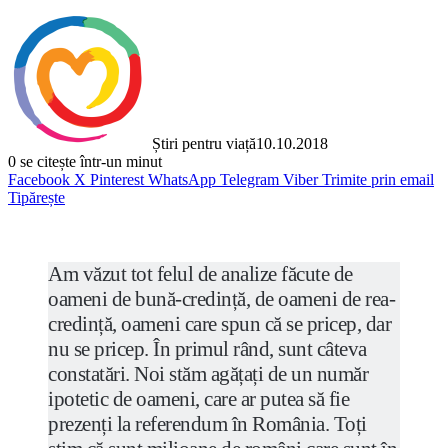
Știri pentru viață
10.10.2018
0
se citește într-un minut
Facebook
X
Pinterest
WhatsApp
Telegram
Viber
Trimite prin email
Tipărește
Am văzut tot felul de analize făcute de
oameni de bună-credință, de oameni de rea-
credință, oameni care spun că se pricep, dar
nu se pricep. În primul rând, sunt câteva
constatări. Noi stăm agățați de un număr
ipotetic de oameni, care ar putea să fie
prezenți la referendum în România. Toți