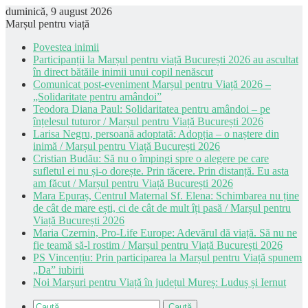
duminică, 9 august 2026
Marșul pentru viață
Povestea inimii
Participanții la Marșul pentru viață București 2026 au ascultat
în direct bătăile inimii unui copil nenăscut
Comunicat post-eveniment Marșul pentru Viață 2026 –
„Solidaritate pentru amândoi”
Teodora Diana Paul: Solidaritatea pentru amândoi – pe
înțelesul tuturor / Marșul pentru Viață București 2026
Larisa Negru, persoană adoptată: Adopția – o naștere din
inimă / Marșul pentru Viață București 2026
Cristian Budău: Să nu o împingi spre o alegere pe care
sufletul ei nu și-o dorește. Prin tăcere. Prin distanță. Eu asta
am făcut / Marșul pentru Viață București 2026
Mara Epuraș, Centrul Maternal Sf. Elena: Schimbarea nu ține
de cât de mare ești, ci de cât de mult îți pasă / Marșul pentru
Viață București 2026
Maria Czernin, Pro-Life Europe: Adevărul dă viață. Să nu ne
fie teamă să-l rostim / Marșul pentru Viață București 2026
PS Vincențiu: Prin participarea la Marșul pentru Viață spunem
„Da” iubirii
Noi Marșuri pentru Viață în județul Mureș: Luduș și Iernut
Caută