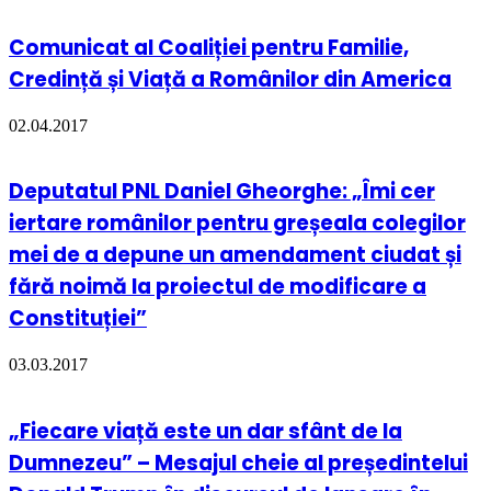
Comunicat al Coaliției pentru Familie,
Credință și Viață a Românilor din America
02.04.2017
Deputatul PNL Daniel Gheorghe: „Îmi cer
iertare românilor pentru greșeala colegilor
mei de a depune un amendament ciudat și
fără noimă la proiectul de modificare a
Constituției”
03.03.2017
„Fiecare viață este un dar sfânt de la
Dumnezeu” – Mesajul cheie al președintelui