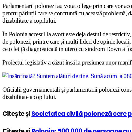
Parlamentarii polonezi au votat o lege prin care vor aco
pentru părinții care se confruntă cu această problemă, d
dizabilitate a copilului.
În Polonia accesul la avort este deja destul de restricti
de polonezi, printre care și mulți lideri de opinie locali,
ce o fetiță diagnosticată in utero cu sindrom Down a fost
Proiectul legislativ a căzut însă la presiunea unor manifes
Oficialii guvernamentali și parlamentarii polonezi conse
dizabilitate a copilului.
Citește și
Societatea civilă poloneză cere p
Citește și
Polonia: 500.000 de persoane au 