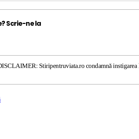
e? Scrie-ne la
 Stiripentruviata.ro condamnă instigarea la ură şi violen
ă