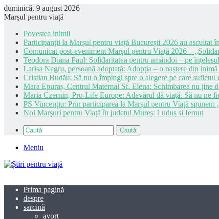
duminică, 9 august 2026
Marșul pentru viață
Povestea inimii
Participanții la Marșul pentru viață București 2026 au ascultat în
Comunicat post-eveniment Marșul pentru Viață 2026 – „Solidar
Teodora Diana Paul: Solidaritatea pentru amândoi – pe înțelesul
Larisa Negru, persoană adoptată: Adopția – o naștere din inimă
Cristian Budău: Să nu o împingi spre o alegere pe care sufletul e
Mara Epuraș, Centrul Maternal Sf. Elena: Schimbarea nu ține de 
Maria Czernin, Pro-Life Europe: Adevărul dă viață. Să nu ne fi
PS Vincențiu: Prin participarea la Marșul pentru Viață spunem „
Noi Marșuri pentru Viață în județul Mureș: Luduș și Iernut
Caută
Meniu
Prima pagină
despre
sarcină
avort