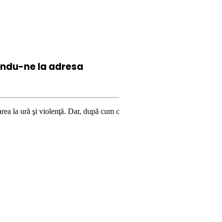
iindu-ne la
adresa
olenţă. Dar, după cum confirmă şi CEDO în cazul Handyside vs. UK (para 4