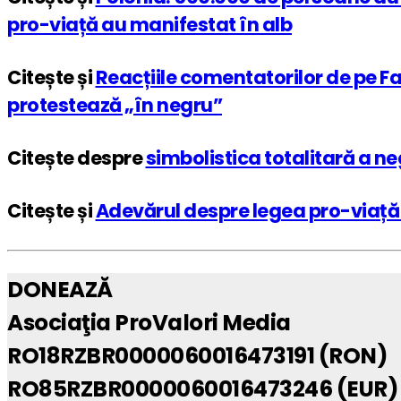
pro-viață au manifestat în alb
Citește și
Reacțiile comentatorilor de pe Fa
protestează „în negru”
Citește despre
simbolistica totalitară a ne
Citește și
Adevărul despre legea pro-viață di
DONEAZĂ
Asociaţia ProValori Media
RO18RZBR0000060016473191 (RON)
RO85RZBR0000060016473246 (EUR)