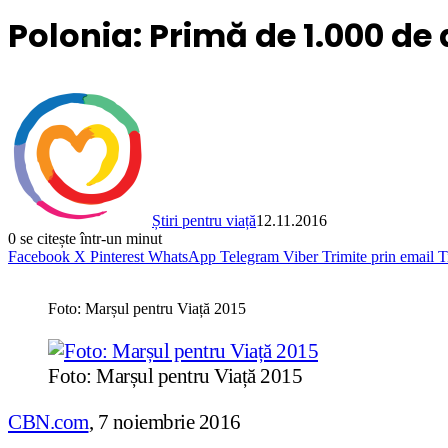
Polonia: Primă de 1.000 de d
Știri pentru viață
12.11.2016
0
se citește într-un minut
Facebook
X
Pinterest
WhatsApp
Telegram
Viber
Trimite prin email
T
Foto: Marșul pentru Viață 2015
Foto: Marșul pentru Viață 2015
CBN.com
, 7 noiembrie 2016