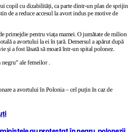
copil cu dizabilități, ca parte dintr-un plan de sprijin
știn de a reduce accesul la avort indus pe motive de
 și de primejdie pentru viața mamei. O jumătate de milion
 totală a avortului la ei în țară. Demersul a apărut după
ie și a fost lăsată să moară într-un spital polonez.
n negru” ale femeilor .
onare a avortului în Polonia – cel puțin în caz de
uți
inistele au protestat în negru, polonezii