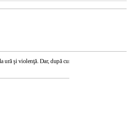
ţă. Dar, după cum confirmă şi CEDO în cazul Handyside vs.