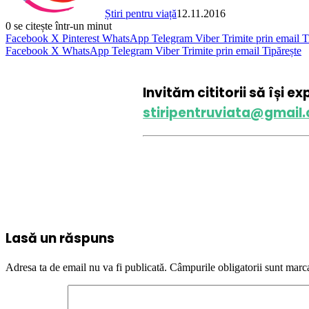
Știri pentru viață
12.11.2016
0
se citește într-un minut
Facebook
X
Pinterest
WhatsApp
Telegram
Viber
Trimite prin email
T
Facebook
X
WhatsApp
Telegram
Viber
Trimite prin email
Tipărește
Invităm cititorii să își e
stiripentruviata@gmail
Lasă un răspuns
Adresa ta de email nu va fi publicată.
Câmpurile obligatorii sunt marc