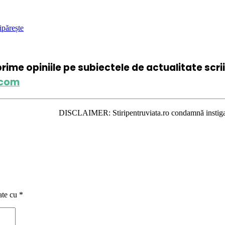
ipărește
xprime opiniile pe subiectele de actualitate scr
.com
DISCLAIMER: Stiripentruviata.ro condamnă instigarea la ură şi vi
ate cu
*