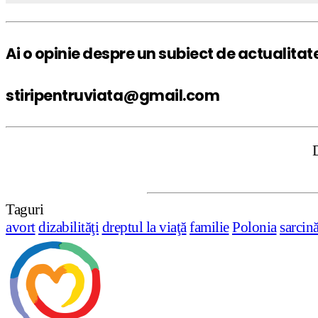
Ai o opinie despre un subiect de actualitat
stiripentruviata@gmail.com
DISCLAIMER:
Taguri
avort
dizabilităţi
dreptul la viaţă
familie
Polonia
sarcin