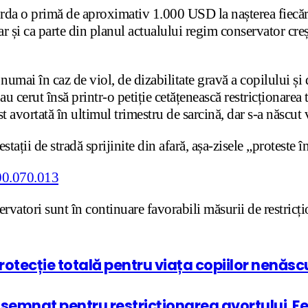
rda o primă de aproximativ 1.000 USD la nașterea fiecărui 
ar și ca parte din planul actualului regim conservator cre
v, numai în caz de viol, de dizabilitate gravă a copilului
 au cerut însă printr-o petiție cetățenească restricționarea
 avortată în ultimul trimestru de sarcină, dar s-a născut v
tații de stradă sprijinite din afară, așa-zisele „proteste î
rvatori sunt în continuare favorabili măsurii de restricți
rotecție totală pentru viața copiilor nenăsc
semnat pentru restricționarea avortului. Fem