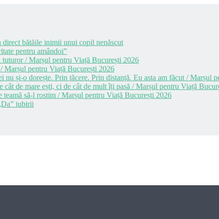
 direct bătăile inimii unui copil nenăscut
itate pentru amândoi”
 tuturor / Marșul pentru Viață București 2026
 / Marșul pentru Viață București 2026
i nu și-o dorește. Prin tăcere. Prin distanță. Eu asta am făcut / Marșul
cât de mare ești, ci de cât de mult îți pasă / Marșul pentru Viață Bucur
e teamă să-l rostim / Marșul pentru Viață București 2026
Da” iubirii