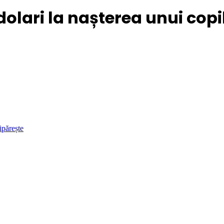
olari la nașterea unui copil
ipărește