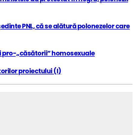
edinte PNL, că se alătură polonezelor care
t și pro-„căsătorii” homosexuale
rilor proiectului (I)