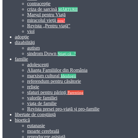
contracepție
criza de sarcină
MĂRTURII
Marșul pentru Viață
miracolul vieţii
nou!
Revista „Pentru viață”
viol
adopţie
dizabilităţi
autism
sindrom Down
Știați că...?
familie
adolescenţi
Alianța Familiilor din România
marxism cultural
Ideologii
referendum pentru căsătorie
religie
sfaturi pentru părinţi
Parenting
valorile familiei
viaţa de familie
Revista presei pro-viață și pro-familie
libertate de conștiință
bioetică
eutanasie
moarte cerebrală
reproducere asistată