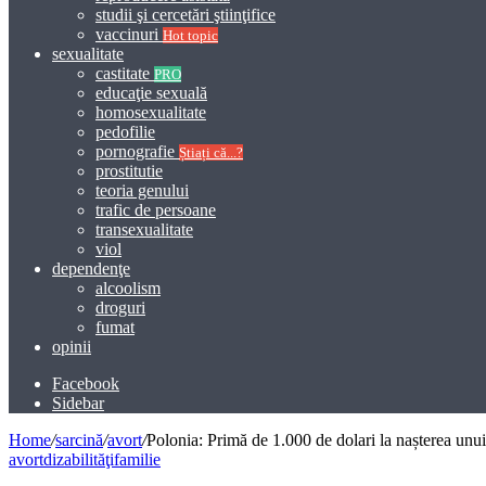
studii şi cercetări ştiinţifice
vaccinuri
Hot topic
sexualitate
castitate
PRO
educaţie sexuală
homosexualitate
pedofilie
pornografie
Știați că...?
prostitutie
teoria genului
trafic de persoane
transexualitate
viol
dependenţe
alcoolism
droguri
fumat
opinii
Facebook
Sidebar
Home
/
sarcină
/
avort
/
Polonia: Primă de 1.000 de dolari la nașterea unui 
avort
dizabilităţi
familie