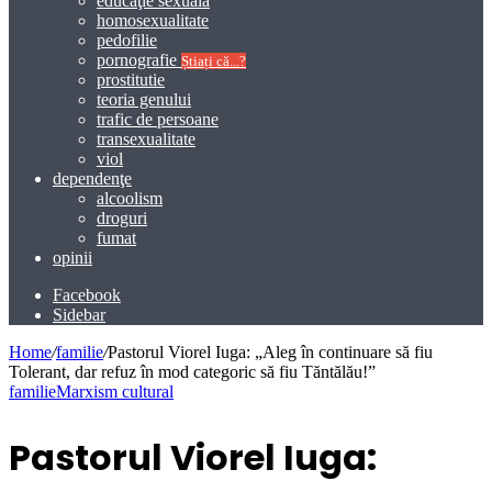
educaţie sexuală
homosexualitate
pedofilie
pornografie
Știați că...?
prostitutie
teoria genului
trafic de persoane
transexualitate
viol
dependenţe
alcoolism
droguri
fumat
opinii
Facebook
Sidebar
Home
/
familie
/
Pastorul Viorel Iuga: „Aleg în continuare să fiu
Tolerant, dar refuz în mod categoric să fiu Tăntălău!”
familie
Marxism cultural
Pastorul Viorel Iuga: