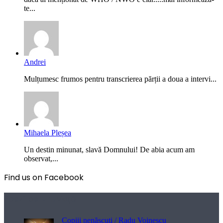
te...
Andrei
Mulțumesc frumos pentru transcrierea părții a doua a intervi...
Mihaela Pleșea
Un destin minunat, slavă Domnului! De abia acum am
observat,...
Find us on Facebook
Poezii pentru viață
Copiii nenăscuți / Radu Voinescu