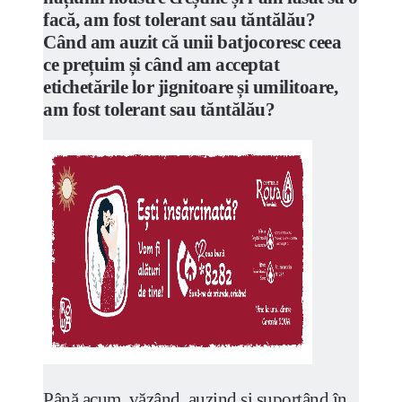
facă, am fost tolerant sau tăntălău?
Când am auzit că unii batjocoresc ceea
ce prețuim și când am acceptat
etichetările lor jignitoare și umilitoare,
am fost tolerant sau tăntălău?
Până acum, văzând, auzind și suportând în