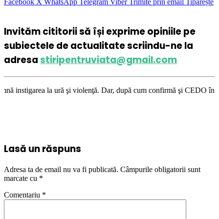
Facebook
X
WhatsApp
Telegram
Viber
Trimite prin email
Tipărește
Invităm cititorii să își exprime opiniile pe
subiectele de actualitate scriindu-ne la
adresa
stiripentruviata@gmail.com
ă şi violenţă. Dar, după cum confirmă şi CEDO în cazul Handyside vs. UK 
Lasă un răspuns
Adresa ta de email nu va fi publicată.
Câmpurile obligatorii sunt
marcate cu
*
Comentariu
*