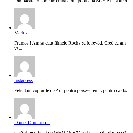
Din păcate, o parte însemnată din populația SUA e în stare d...
Marius
Frumos ! Am sa caut filmele Rocky sa le revăd. Cred ca am
vă...
Instapress
Felicitam cuplurile de Aur pentru perseverenta, pentru ca do...
Daniel Dumitrescu
dacă ai menționat de WHO / NWO e clar.....mai informează-