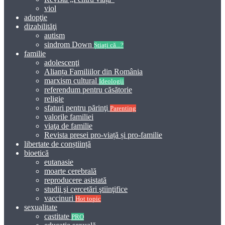
viol
adopţie
dizabilităţi
autism
sindrom Down
Știați că...?
familie
adolescenţi
Alianța Familiilor din România
marxism cultural
Ideologii
referendum pentru căsătorie
religie
sfaturi pentru părinţi
Parenting
valorile familiei
viaţa de familie
Revista presei pro-viață și pro-familie
libertate de conștiință
bioetică
eutanasie
moarte cerebrală
reproducere asistată
studii şi cercetări ştiinţifice
vaccinuri
Hot topic
sexualitate
castitate
PRO