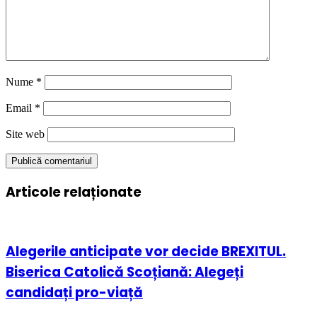
Nume
*
Email
*
Site web
Articole relaționate
Alegerile anticipate vor decide BREXITUL.
Biserica Catolică Scoțiană: Alegeți
candidați pro-viață