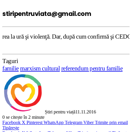
stiripentruviata@gmail.com
ţă. Dar, după cum confirmă şi CEDO în cazul Handyside vs.
Taguri
familie
marxism cultural
referendum pentru familie
Știri pentru viață
11.11.2016
0
se citește în 2 minute
Facebook
X
Pinterest
WhatsApp
Telegram
Viber
Trimite prin email
Tipărește