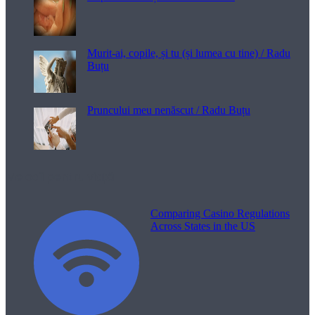
Murit-ai, copile, și tu (și lumea cu tine) / Radu
Buțu
Pruncului meu nenăscut / Radu Buțu
Melodii pentru viață
Comparing Casino Regulations
Across States in the US