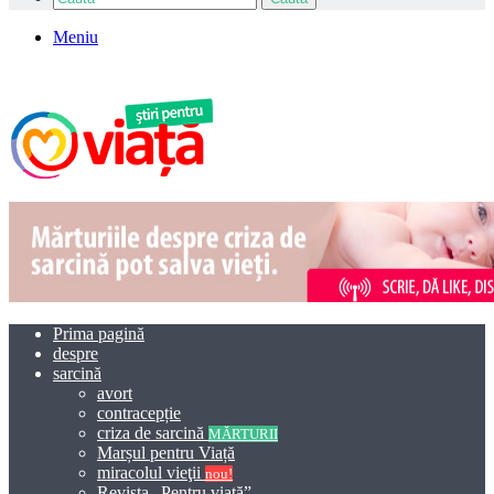
Meniu
Prima pagină
despre
sarcină
avort
contracepție
criza de sarcină
MĂRTURII
Marșul pentru Viață
miracolul vieţii
nou!
Revista „Pentru viață”