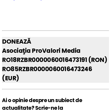
DONEAZĂ
Asociaţia ProValori Media
RO18RZBR0000060016473191 (RON)
RO85RZBR0000060016473246
(EUR)
Ai o opinie despre un subiect de
actualitate? Scrie-ne la