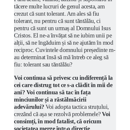
tăcere multe lucruri de genul acesta, am
crezut că sunt tolerant. Am ales să fiu
tolerant, nu pentru că sunt tăntălău, ci
pentru că sunt un urmaș al Domnului Isus
Cristos. El ne-a învățat să ne iubim unii pe
alții, să ne îngăduim și să ne ajutăm în mod
reciproc. Cuvintele domnului președinte m-
au determinat însă să mă întreb ce aleg să
fiu: tolerant sau tăntălău?
Voi continua să privesc cu indiferență la
cei care distrug tot ce s-a clădit în mii de
ani? Voi continua să tac în fața
minciunilor și a răstălmăcirii
adevărului?
Voi adopta tactica struțului,
crezând că așa se rezolvă problemele?
Voi
consimți, în mod fatalist, că oricum
societatea merge într-o direcție