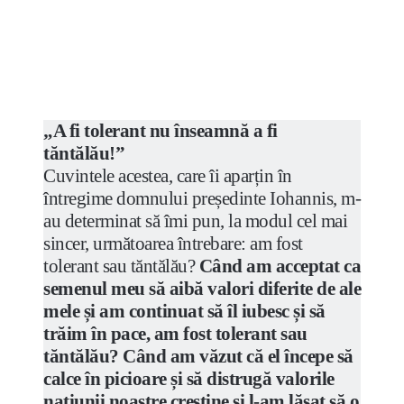
„A fi tolerant nu înseamnă a fi
tăntălău!”
Cuvintele acestea, care îi aparțin în
întregime domnului președinte Iohannis, m-
au determinat să îmi pun, la modul cel mai
sincer, următoarea întrebare: am fost
tolerant sau tăntălău?
Când am acceptat ca
semenul meu să aibă valori diferite de ale
mele și am continuat să îl iubesc și să
trăim în pace, am fost tolerant sau
tăntălău?
Când am văzut că el începe să
calce în picioare și să distrugă valorile
națiunii noastre creștine și l
-am lăsat să o