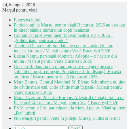
joi, 6 august 2026
Marșul pentru viață
Povestea inimii
Participanții la Marșul pentru viață București 2026 au ascultat
în direct bătăile inimii unui copil nenăscut
Comunicat post-eveniment Marșul pentru Viață 2026 –
„Solidaritate pentru amândoi”
Teodora Diana Paul: Solidaritatea pentru amândoi – pe
înțelesul tuturor / Marșul pentru Viață București 2026
Larisa Negru, persoană adoptată: Adopția – o naștere din
inimă / Marșul pentru Viață București 2026
Cristian Budău: Să nu o împingi spre o alegere pe care
sufletul ei nu și-o dorește. Prin tăcere. Prin distanță. Eu asta
am făcut / Marșul pentru Viață București 2026
Mara Epuraș, Centrul Maternal Sf. Elena: Schimbarea nu ține
de cât de mare ești, ci de cât de mult îți pasă / Marșul pentru
Viață București 2026
Maria Czernin, Pro-Life Europe: Adevărul dă viață. Să nu ne
fie teamă să-l rostim / Marșul pentru Viață București 2026
PS Vincențiu: Prin participarea la Marșul pentru Viață spunem
„Da” iubirii
Noi Marșuri pentru Viață în județul Mureș: Luduș și Iernut
Caută