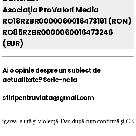
Asociaţia ProValori Media
RO18RZBR0000060016473191 (RON)
RO85RZBR0000060016473246
(EUR)
Ai o opinie despre un subiect de
actualitate? Scrie-ne la
stiripentruviata@gmail.com
şi violenţă. Dar, după cum confirmă şi CEDO în cazul Hand