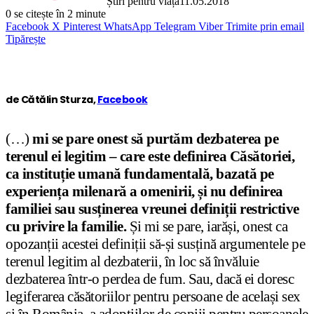
Știri pentru viață
11.05.2018
0
se citește în 2 minute
Facebook
X
Pinterest
WhatsApp
Telegram
Viber
Trimite prin email
Tipărește
de Cătălin Sturza,
Facebook
(…)
mi se pare onest să purtăm dezbaterea pe
terenul ei legitim – care este definirea Căsătoriei,
ca instituție umană fundamentală, bazată pe
experiența milenară a omenirii, și nu definirea
familiei sau susținerea vreunei definiții restrictive
cu privire la familie.
Și mi se pare, iarăși, onest ca
opozanții acestei definiții să-și susțină argumentele pe
terenul legitim al dezbaterii, în loc să învăluie
dezbaterea într-o perdea de fum. Sau, dacă ei doresc
legiferarea căsătoriilor pentru persoane de același sex
și în România, a adopțiilor de copiii pentru persoanele