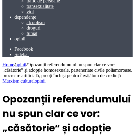
trafic de persoane
transexualitate
viol
dependenţe
alcoolism
droguri
fumat
opinii
Facebook
Sidebar
Home
/
opinii
/
Opozanții referendumului nu spun clar ce vor:
„căsătorie” și adopție homosexuale, parteneriate civile poliamoroase,
procreare artificială, preoți închiși pentru învățătura de credință
Marxism cultural
opinii
Opozanții referendumului
nu spun clar ce vor:
„căsătorie” și adopție