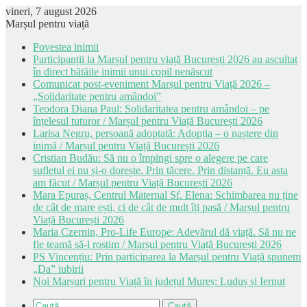
vineri, 7 august 2026
Marșul pentru viață
Povestea inimii
Participanții la Marșul pentru viață București 2026 au ascultat
în direct bătăile inimii unui copil nenăscut
Comunicat post-eveniment Marșul pentru Viață 2026 –
„Solidaritate pentru amândoi”
Teodora Diana Paul: Solidaritatea pentru amândoi – pe
înțelesul tuturor / Marșul pentru Viață București 2026
Larisa Negru, persoană adoptată: Adopția – o naștere din
inimă / Marșul pentru Viață București 2026
Cristian Budău: Să nu o împingi spre o alegere pe care
sufletul ei nu și-o dorește. Prin tăcere. Prin distanță. Eu asta
am făcut / Marșul pentru Viață București 2026
Mara Epuraș, Centrul Maternal Sf. Elena: Schimbarea nu ține
de cât de mare ești, ci de cât de mult îți pasă / Marșul pentru
Viață București 2026
Maria Czernin, Pro-Life Europe: Adevărul dă viață. Să nu ne
fie teamă să-l rostim / Marșul pentru Viață București 2026
PS Vincențiu: Prin participarea la Marșul pentru Viață spunem
„Da” iubirii
Noi Marșuri pentru Viață în județul Mureș: Luduș și Iernut
Caută