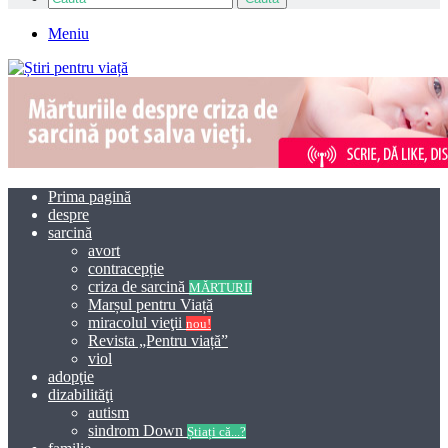
Meniu
Prima pagină
despre
sarcină
avort
contracepție
criza de sarcină
MĂRTURII
Marșul pentru Viață
miracolul vieţii
nou!
Revista „Pentru viață”
viol
adopţie
dizabilităţi
autism
sindrom Down
Știați că...?