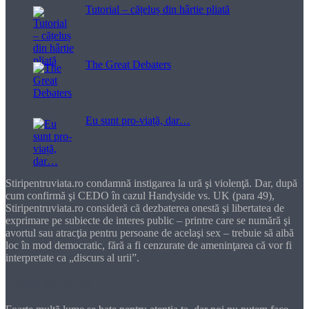
Tutorial – cățeluș din hârtie pliată
The Great Debaters
Eu sunt pro-viață, dar…
Stiripentruviata.ro condamnă instigarea la ură şi violenţă. Dar, după
cum confirmă şi CEDO în cazul Handyside vs. UK (para 49),
Stiripentruviata.ro consideră că dezbaterea onestă şi libertatea de
exprimare pe subiecte de interes public – printre care se numără şi
avortul sau atracţia pentru persoane de acelaşi sex – trebuie să aibă
loc în mod democratic, fără a fi cenzurate de ameninţarea că vor fi
interpretate ca „discurs al urii”.
Dragă cititorule