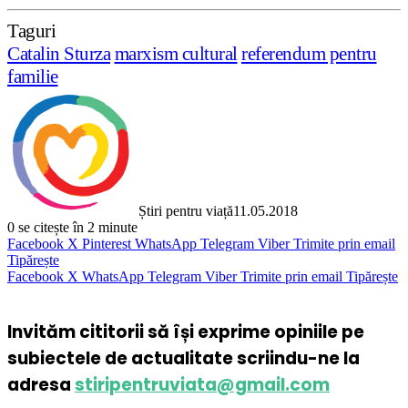
Taguri
Catalin Sturza
marxism cultural
referendum pentru
familie
Știri pentru viață
11.05.2018
0
se citește în 2 minute
Facebook
X
Pinterest
WhatsApp
Telegram
Viber
Trimite prin email
Tipărește
Facebook
X
WhatsApp
Telegram
Viber
Trimite prin email
Tipărește
Invităm cititorii să își exprime opiniile pe
subiectele de actualitate scriindu-ne la
adresa
stiripentruviata@gmail.com