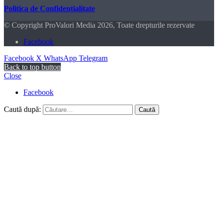
Politica de Confidențialitate
© Copyright ProValori Media 2026, Toate drepturile rezervate
Facebook
Facebook
X
WhatsApp
Telegram
Back to top button
Close
Facebook
Caută după: