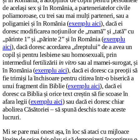
de același sex și în România, a parteneriatelor civile
poliamoroase, cu trei sau mai mulți parteneri, sau a
poligamiei și în România (
exemplu aici
), dacă ei
doresc modificarea noțiunilor de „mamă” și „tată” cu
„părinte 1” și „părinte 2” și în România (
exemplu
aici
), dacă doresc acordarea „dreptului” de a avea un
copil și pentru lesbiene sau homosexuali, prin
intermediul fertilizării
in vitro
sau al mamei-surogat, și
în România (
exemplu aici
), dacă ei doresc ca preoții să
fie trimiși la închisoare pentru citirea într-o biserică a
unui fragment din Biblie (
exemplu aici
), dacă ei
doresc ca Biblia și orice text creștin să fie scoase în
afara legii (
exemplu aici
) sau dacă ei doresc chiar
abolirea Căsătoriei – să spună deschis toate aceste
lucruri.
Mi se pare mai onest așa, în loc să ataci cu mijloace
lipsite de orice fair-play și să demonizezi încontinuu o