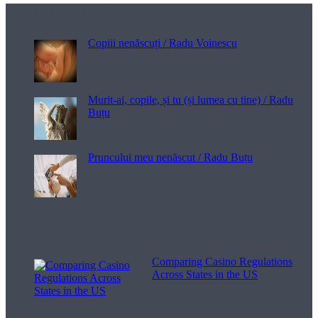
Poezii pentru viață
Copiii nenăscuți / Radu Voinescu
Murit-ai, copile, și tu (și lumea cu tine) / Radu
Buțu
Pruncului meu nenăscut / Radu Buțu
Melodii pentru viață
Comparing Casino Regulations
Across States in the US