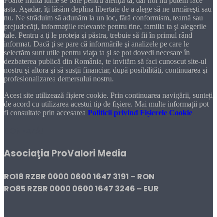
Foarte multă lume se bate pentru atenţia ta, dar noi nu putem face
asta. Aşadar, îţi lăsăm deplina libertate de a alege să ne urmăreşti sau
nu. Ne străduim să adunăm la un loc, fără conformism, teamă sau
prejudecăţi, informaţiile relevante pentru tine, familia ta şi alegerile
tale. Pentru a ţi le proteja şi păstra, trebuie să fii în primul rând
informat. Dacă ţi se pare că informările şi analizele pe care le
selectăm sunt utile pentru viaţa ta şi se pot dovedi necesare în
dezbaterea publică din România, te invităm să faci cunoscut site-ul
nostru şi altora şi să susţii financiar, după posibilităţi, continuarea şi
profesionalizarea demersului nostru.
Acest site utilizează fișiere cookie. Prin continuarea navigării, sunteți
de acord cu utilizarea acestui tip de fișiere. Mai multe informații pot
fi consultate prin accesarea
Politicii privind Fișierele Cookie
DONEAZĂ!
Asociaţia ProValori Media
RO18 RZBR 0000 0600 1647 3191 – RON
RO85 RZBR 0000 0600 1647 3246 – EUR