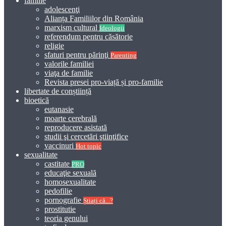
familie
adolescenţi
Alianța Familiilor din România
marxism cultural
Ideologii
referendum pentru căsătorie
religie
sfaturi pentru părinţi
Parenting
valorile familiei
viaţa de familie
Revista presei pro-viață și pro-familie
libertate de conștiință
bioetică
eutanasie
moarte cerebrală
reproducere asistată
studii şi cercetări ştiinţifice
vaccinuri
Hot topic
sexualitate
castitate
PRO
educaţie sexuală
homosexualitate
pedofilie
pornografie
Știați că...?
prostitutie
teoria genului