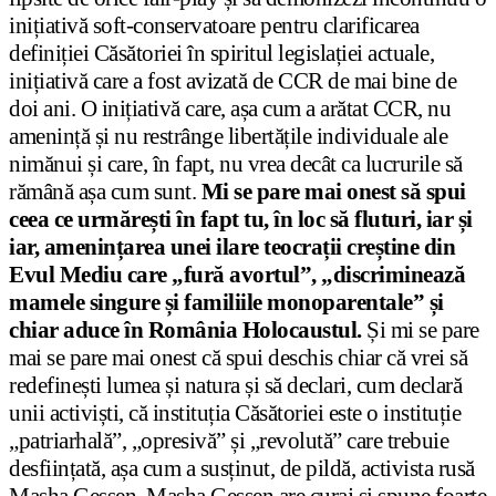
inițiativă soft-conservatoare pentru clarificarea
definiției Căsătoriei în spiritul legislației actuale,
inițiativă care a fost avizată de CCR de mai bine de
doi ani. O inițiativă care, așa cum a arătat CCR, nu
amenință și nu restrânge libertățile individuale ale
nimănui și care, în fapt, nu vrea decât ca lucrurile să
rămână așa cum sunt.
Mi se pare mai onest să spui
ceea ce urmărești în fapt tu, în loc să fluturi, iar și
iar, amenințarea unei ilare teocrații creștine din
Evul Mediu care „fură avortul”, „discriminează
mamele singure și familiile monoparentale” și
chiar aduce în România Holocaustul.
Și mi se pare
mai se pare mai onest că spui deschis chiar că vrei să
redefinești lumea și natura și să declari, cum declară
unii activiști, că instituția Căsătoriei este o instituție
„patriarhală”, „opresivă” și „revolută” care trebuie
desființată, așa cum a susținut, de pildă, activista rusă
Masha Gessen. Masha Gessen are curaj și spune foarte