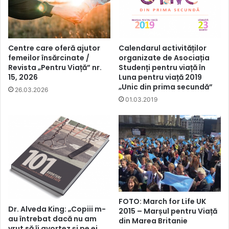
Centre care oferă ajutor
Calendarul activităților
femeilor însărcinate /
organizate de Asociația
Revista „Pentru Viață” nr.
Studenți pentru viață în
15, 2026
Luna pentru viață 2019
„Unic din prima secundă”
26.03.2026
01.03.2019
FOTO: March for Life UK
Dr. Alveda King: „Copiii m-
2015 – Marșul pentru Viață
au întrebat dacă nu am
din Marea Britanie
vrut să îi avortez și pe ei.