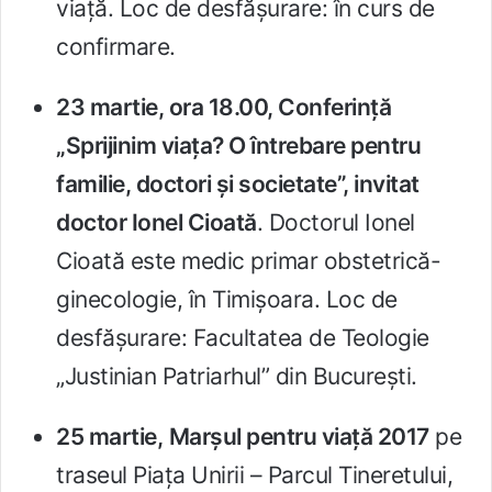
viață. Loc de desfășurare: în curs de
confirmare.
23 martie, ora 18.00, Conferință
„Sprijinim viața? O întrebare pentru
familie, doctori și societate”, invitat
doctor Ionel Cioată
. Doctorul Ionel
Cioată este m
edic primar obstetrică-
ginecologie, în Timișoara.
Loc de
desfășurare: Facultatea de Teologie
„Justinian Patriarhul” din București.
25 martie,
Marșul pentru viață 2017
pe
traseul Piața Unirii – Parcul Tineretului,