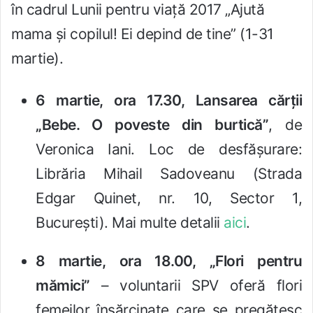
în cadrul Lunii pentru viață 2017 „Ajută
mama și copilul! Ei depind de tine” (1-31
martie).
6 martie, ora 17.30, Lansarea cărții
„Bebe. O poveste din burtică”
, de
Veronica Iani. Loc de desfășurare:
Librăria Mihail Sadoveanu (Strada
Edgar Quinet, nr. 10, Sector 1,
București). Mai multe detalii
aici
.
8 martie, ora 18.00, „Flori pentru
mămici”
– voluntarii SPV oferă flori
femeilor însărcinate care se pregătesc