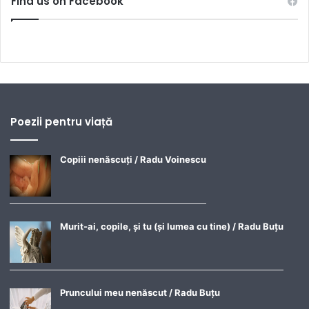
Find us on Facebook
Poezii pentru viață
Copiii nenăscuți / Radu Voinescu
Murit-ai, copile, și tu (și lumea cu tine) / Radu Buțu
Pruncului meu nenăscut / Radu Buțu