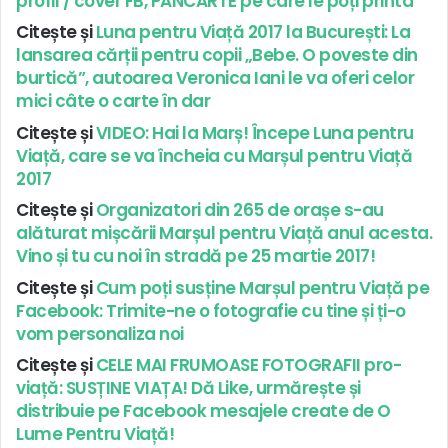
profil / cover FB, PANCARTE pe care le poți printa
Citește și
Luna pentru Viață 2017 la București: La
lansarea cărții pentru copii „Bebe. O poveste din
burtică”, autoarea Veronica Iani le va oferi celor
mici câte o carte în dar
Citește și
VIDEO: Hai la Marș! Începe Luna pentru
Viață, care se va încheia cu Marșul pentru Viață
2017
Citește și
Organizatori din 265 de orașe s-au
alăturat mișcării Marșul pentru Viață anul acesta.
Vino și tu cu noi în stradă pe 25 martie 2017!
Citește și
Cum poți susține Marșul pentru Viață pe
Facebook: Trimite-ne o fotografie cu tine și ți-o
vom personaliza noi
Citește și
CELE MAI FRUMOASE FOTOGRAFII pro-
viață: SUSȚINE VIAȚA! Dă Like, urmărește și
distribuie pe Facebook mesajele create de O
Lume Pentru Viață!