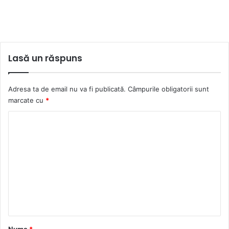
Lasă un răspuns
Adresa ta de email nu va fi publicată.
Câmpurile obligatorii sunt
marcate cu
*
C
o
m
e
n
t
a
r