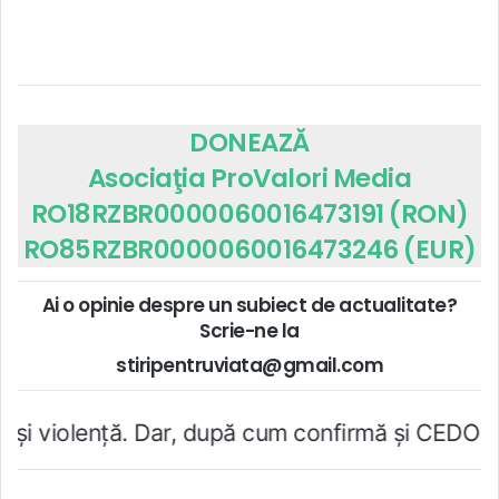
DONEAZĂ
Asociaţia ProValori Media
RO18RZBR0000060016473191 (RON)
RO85RZBR0000060016473246 (EUR)
Ai o opinie despre un subiect de actualitate?
Scrie-ne la
stiripentruviata@gmail.com
r, după cum confirmă şi CEDO în cazul Handyside 