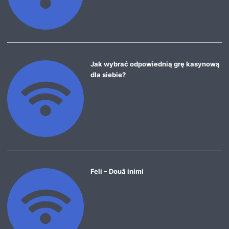
Jak wybrać odpowiednią grę kasynową
dla siebie?
Feli – Două inimi