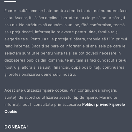
Foarte multă lume se bate pentru atenţia ta, dar noi nu putem face
asta. Aşadar, îţi lăsăm deplina libertate de a alege să ne urmăreşti
sau nu. Ne străduim să adunăm la un loc, fără conformism, teamă
sau prejudecăţi, informaţiile relevante pentru tine, familia ta şi
alegerile tale. Pentru a ţi le proteja şi păstra, trebuie să fii în primul
rând informat. Dacă ţi se pare că informările şi analizele pe care le
selectăm sunt utile pentru viaţa ta şi se pot dovedi necesare în
dezbaterea publică din România, te invităm să faci cunoscut site-ul
nostru şi altora şi să susţii financiar, după posibilităţi, continuarea
şi profesionalizarea demersului nostru.
Acest site utilizează fișiere cookie. Prin continuarea navigării,
sunteți de acord cu utilizarea acestui tip de fișiere. Mai multe
informații pot fi consultate prin accesarea
Politicii privind Fișierele
Cookie
DONEAZĂ!