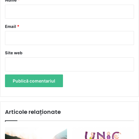
Nume
*
i
u
*
Email
*
Site web
Articole relaționate