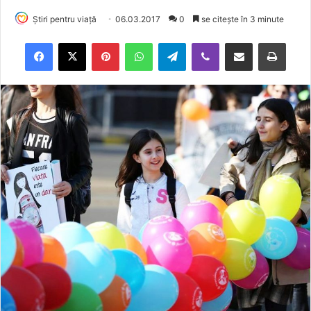
Știri pentru viață
06.03.2017
0
se citește în 3 minute
Facebook
X
Pinterest
WhatsApp
Telegram
Viber
Trimite prin email
Tipărește