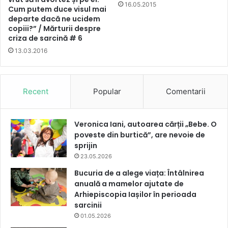
16.05.2015
Cum putem duce visul mai
departe dacă ne ucidem
copiii?” / Mărturii despre
criza de sarcină # 6
13.03.2016
Recent
Popular
Comentarii
Veronica Iani, autoarea cărții „Bebe. O
poveste din burtică”, are nevoie de
sprijin
23.05.2026
Bucuria de a alege viața: Întâlnirea
anuală a mamelor ajutate de
Arhiepiscopia Iașilor în perioada
sarcinii
01.05.2026