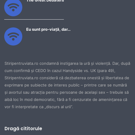
The Great Debaters
Eu sunt pro-viață, dar…
Stiripentruviata.ro condamnă instigarea la ură şi violenţă. Dar, după
cum confirmă şi CEDO în cazul Handyside vs. UK (para 49),
Stiripentruviata.ro consideră că dezbaterea onestă şi libertatea de
exprimare pe subiecte de interes public – printre care se numără
şi avortul sau atracţia pentru persoane de acelaşi sex – trebuie să
aibă loc în mod democratic, fără a fi cenzurate de ameninţarea că
vor fi interpretate ca „discurs al urii”.
Dragă cititorule