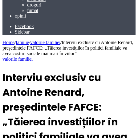
droguri
fumat
opinii
Facebook
Sidebar
Home
/
familie
/
valorile familiei
/
Interviu exclusiv cu Antoine Renard,
președintele FAFCE: „Tăierea investițiilor în politici familiale va
avea costuri sociale mai mari în viitor”
valorile familiei
Interviu exclusiv cu
Antoine Renard,
președintele FAFCE:
„Tăierea investițiilor în
politici familiale va avea