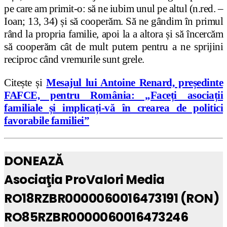
pe care am primit-o: să ne iubim unul pe altul (n.red. –
Ioan; 13, 34) și să cooperăm. Să ne gândim în primul
rând la propria familie, apoi la a altora și să încercăm
să cooperăm cât de mult putem pentru a ne sprijini
reciproc când vremurile sunt grele.
Citește și
Mesajul lui Antoine Renard, președinte
FAFCE, pentru România: „Faceți asociații
familiale și implicați-vă în crearea de politici
favorabile familiei”
DONEAZĂ
Asociaţia ProValori Media
RO18RZBR0000060016473191 (RON)
RO85RZBR0000060016473246