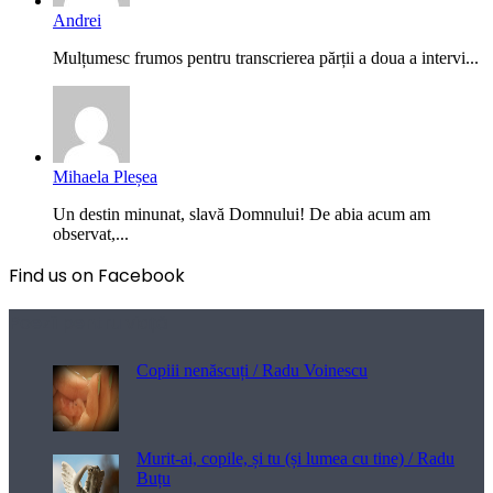
Andrei
Mulțumesc frumos pentru transcrierea părții a doua a intervi...
Mihaela Pleșea
Un destin minunat, slavă Domnului! De abia acum am
observat,...
Find us on Facebook
Poezii pentru viață
Copiii nenăscuți / Radu Voinescu
Murit-ai, copile, și tu (și lumea cu tine) / Radu
Buțu