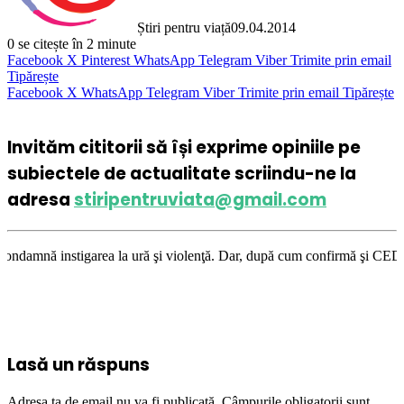
Știri pentru viață
09.04.2014
0
se citește în 2 minute
Facebook
X
Pinterest
WhatsApp
Telegram
Viber
Trimite prin email
Tipărește
Facebook
X
WhatsApp
Telegram
Viber
Trimite prin email
Tipărește
Invităm cititorii să își exprime opiniile pe
subiectele de actualitate scriindu-ne la
adresa
stiripentruviata@gmail.com
area la ură şi violenţă. Dar, după cum confirmă şi CEDO în cazul Handysi
Lasă un răspuns
Adresa ta de email nu va fi publicată.
Câmpurile obligatorii sunt