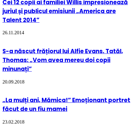
Cei 12 copii ai familiei Willis impresionează
juriul și publicul emisiunii „America are
Talent 2014”
26.11.2014
S-a născut frățiorul lui Alfie Evans. Tatăl,
Thomas: „Vom avea mereu doi copii
minunați”
20.09.2018
„La mulți ani, Mămica!” Emoționant portret
făcut de un fiu mamei
23.02.2018