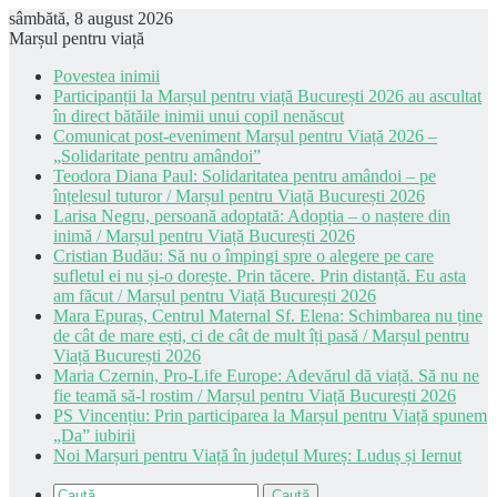
sâmbătă, 8 august 2026
Marșul pentru viață
Povestea inimii
Participanții la Marșul pentru viață București 2026 au ascultat
în direct bătăile inimii unui copil nenăscut
Comunicat post-eveniment Marșul pentru Viață 2026 –
„Solidaritate pentru amândoi”
Teodora Diana Paul: Solidaritatea pentru amândoi – pe
înțelesul tuturor / Marșul pentru Viață București 2026
Larisa Negru, persoană adoptată: Adopția – o naștere din
inimă / Marșul pentru Viață București 2026
Cristian Budău: Să nu o împingi spre o alegere pe care
sufletul ei nu și-o dorește. Prin tăcere. Prin distanță. Eu asta
am făcut / Marșul pentru Viață București 2026
Mara Epuraș, Centrul Maternal Sf. Elena: Schimbarea nu ține
de cât de mare ești, ci de cât de mult îți pasă / Marșul pentru
Viață București 2026
Maria Czernin, Pro-Life Europe: Adevărul dă viață. Să nu ne
fie teamă să-l rostim / Marșul pentru Viață București 2026
PS Vincențiu: Prin participarea la Marșul pentru Viață spunem
„Da” iubirii
Noi Marșuri pentru Viață în județul Mureș: Luduș și Iernut
Caută