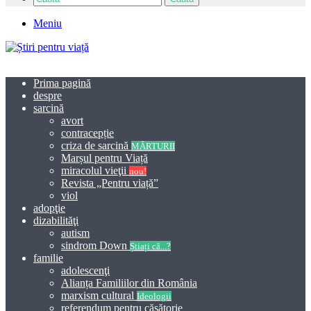
Meniu
Prima pagină
despre
sarcină
avort
contracepție
criza de sarcină
MĂRTURII
Marșul pentru Viață
miracolul vieţii
nou!
Revista „Pentru viață”
viol
adopţie
dizabilităţi
autism
sindrom Down
Știați că...?
familie
adolescenţi
Alianța Familiilor din România
marxism cultural
Ideologii
referendum pentru căsătorie