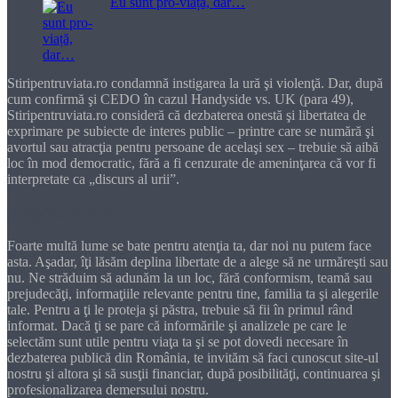
Eu sunt pro-viață, dar…
Stiripentruviata.ro condamnă instigarea la ură şi violenţă. Dar, după
cum confirmă şi CEDO în cazul Handyside vs. UK (para 49),
Stiripentruviata.ro consideră că dezbaterea onestă şi libertatea de
exprimare pe subiecte de interes public – printre care se numără şi
avortul sau atracţia pentru persoane de acelaşi sex – trebuie să aibă
loc în mod democratic, fără a fi cenzurate de ameninţarea că vor fi
interpretate ca „discurs al urii”.
Dragă cititorule
Foarte multă lume se bate pentru atenţia ta, dar noi nu putem face
asta. Aşadar, îţi lăsăm deplina libertate de a alege să ne urmăreşti sau
nu. Ne străduim să adunăm la un loc, fără conformism, teamă sau
prejudecăţi, informaţiile relevante pentru tine, familia ta şi alegerile
tale. Pentru a ţi le proteja şi păstra, trebuie să fii în primul rând
informat. Dacă ţi se pare că informările şi analizele pe care le
selectăm sunt utile pentru viaţa ta şi se pot dovedi necesare în
dezbaterea publică din România, te invităm să faci cunoscut site-ul
nostru şi altora şi să susţii financiar, după posibilităţi, continuarea şi
profesionalizarea demersului nostru.