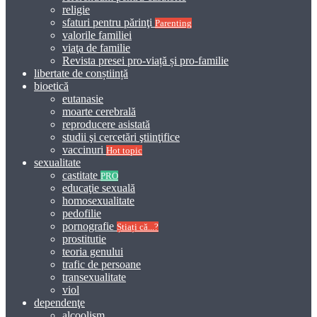
religie
sfaturi pentru părinţi
Parenting
valorile familiei
viaţa de familie
Revista presei pro-viață și pro-familie
libertate de conștiință
bioetică
eutanasie
moarte cerebrală
reproducere asistată
studii şi cercetări ştiinţifice
vaccinuri
Hot topic
sexualitate
castitate
PRO
educaţie sexuală
homosexualitate
pedofilie
pornografie
Știați că...?
prostitutie
teoria genului
trafic de persoane
transexualitate
viol
dependenţe
alcoolism