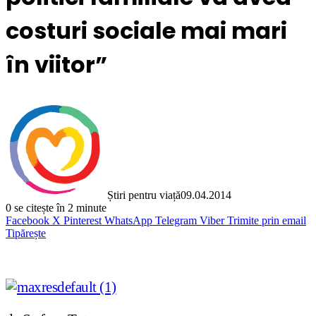
costuri sociale mai mari
în viitor”
Știri pentru viață
09.04.2014
0
se citește în 2 minute
Facebook
X
Pinterest
WhatsApp
Telegram
Viber
Trimite prin email
Tipărește