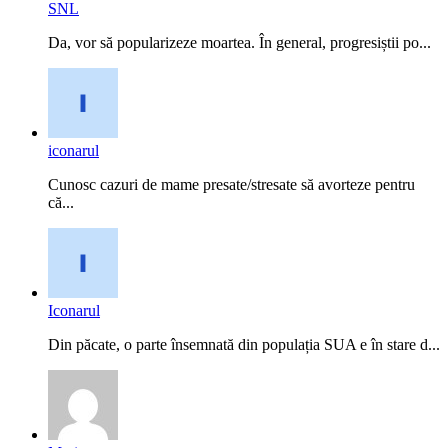
SNL
Da, vor să popularizeze moartea. În general, progresiștii po...
iconarul
Cunosc cazuri de mame presate/stresate să avorteze pentru
că...
Iconarul
Din păcate, o parte însemnată din populația SUA e în stare d...