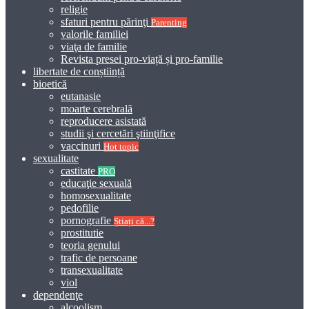
religie
sfaturi pentru părinţi
Parenting
valorile familiei
viaţa de familie
Revista presei pro-viață și pro-familie
libertate de conștiință
bioetică
eutanasie
moarte cerebrală
reproducere asistată
studii şi cercetări ştiinţifice
vaccinuri
Hot topic
sexualitate
castitate
PRO
educaţie sexuală
homosexualitate
pedofilie
pornografie
Știați că...?
prostitutie
teoria genului
trafic de persoane
transexualitate
viol
dependenţe
alcoolism