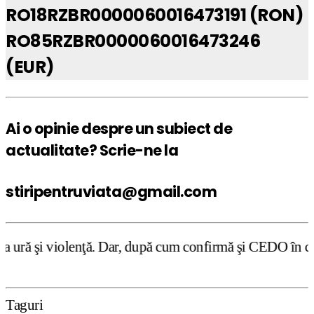
RO18RZBR0000060016473191 (RON)
RO85RZBR0000060016473246
(EUR)
Ai o opinie despre un subiect de
actualitate? Scrie-ne la
stiripentruviata@gmail.com
ţă. Dar, după cum confirmă şi CEDO în cazul Handyside vs.
Taguri