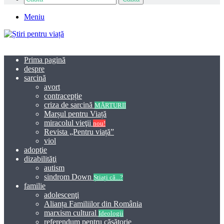
Meniu
Prima pagină
despre
sarcină
avort
contracepție
criza de sarcină
MĂRTURII
Marșul pentru Viață
miracolul vieţii
nou!
Revista „Pentru viață”
viol
adopţie
dizabilităţi
autism
sindrom Down
Știați că...?
familie
adolescenţi
Alianța Familiilor din România
marxism cultural
Ideologii
referendum pentru căsătorie