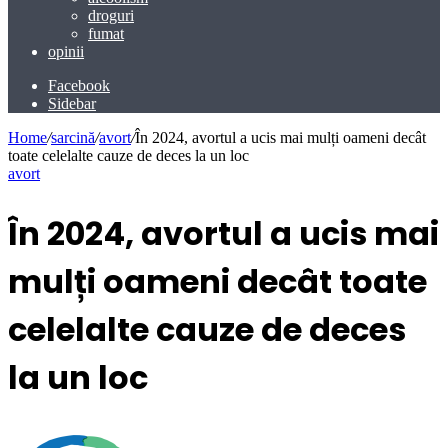
droguri
fumat
opinii
Facebook
Sidebar
Home
/
sarcină
/
avort
/
În 2024, avortul a ucis mai mulți oameni decât
toate celelalte cauze de deces la un loc
avort
În 2024, avortul a ucis mai
mulți oameni decât toate
celelalte cauze de deces
la un loc