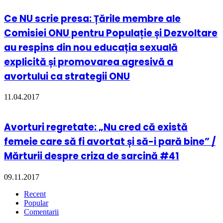
Ce NU scrie presa: Țările membre ale
Comisiei ONU pentru Populație și Dezvoltare
au respins din nou educația sexuală
explicită și promovarea agresivă a
avortului ca strategii ONU
11.04.2017
Avorturi regretate: „Nu cred că există
femeie care să fi avortat și să-i pară bine” /
Mărturii despre criza de sarcină #41
09.11.2017
Recent
Popular
Comentarii