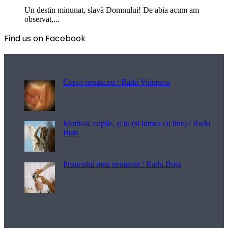
Un destin minunat, slavă Domnului! De abia acum am
observat,...
Find us on Facebook
Poezii pentru viață
Copiii nenăscuți / Radu Voinescu
Murit-ai, copile, și tu (și lumea cu tine) / Radu
Buțu
Pruncului meu nenăscut / Radu Buțu
Melodii pentru viață