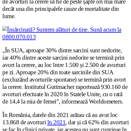
de avorturi la cerere să fie de peste șapte ori mai mare
decât una din principalele cauze de mortalitate din
lume.
„În SUA, aproape 30% dintre sarcini sunt nedorite,
iar 40% dintre aceste sarcini nedorite se termină prin
avort la cerere, au loc între 1.500 și 2.500 de avorturi
pe zi. Aproape 20% din toate sarcinile din SUA
(excluzând avorturile spontane) se termină prin avort
la cerere. Institutul Guttmacher raportează 930.160 de
avorturi efectuate în 2020 în Statele Unite, cu o rată
de 14,4 la mia de femei”, informează Worldometers.
În România, datele din 2021 arătau că au avut loc
13.868 de avorturi
în 2021
, dar și că 62% din avorturi
se fac în clinici private, iar acestea nu sunt cuprinse în