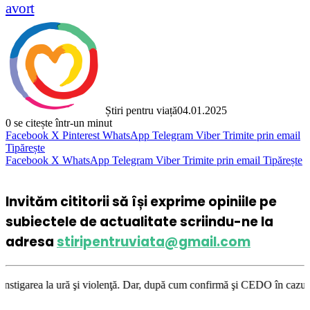
avort
Știri pentru viață
04.01.2025
0
se citește într-un minut
Facebook
X
Pinterest
WhatsApp
Telegram
Viber
Trimite prin email
Tipărește
Facebook
X
WhatsApp
Telegram
Viber
Trimite prin email
Tipărește
Invităm cititorii să își exprime opiniile pe
subiectele de actualitate scriindu-ne la
adresa
stiripentruviata@gmail.com
ă şi violenţă. Dar, după cum confirmă şi CEDO în cazul Handyside vs. UK 