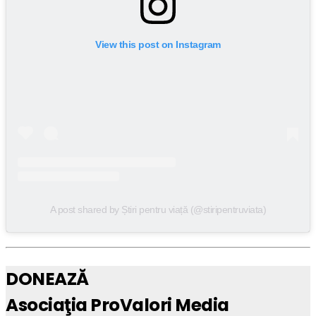
View this post on Instagram
A post shared by Știri pentru viață (@stiripentruviata)
DONEAZĂ
Asociaţia ProValori Media