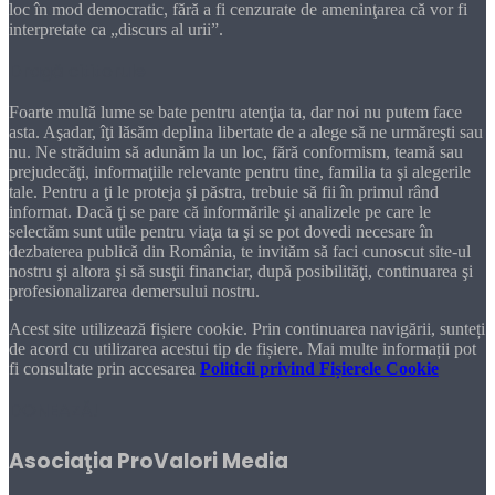
loc în mod democratic, fără a fi cenzurate de ameninţarea că vor fi
interpretate ca „discurs al urii”.
Dragă cititorule
Foarte multă lume se bate pentru atenţia ta, dar noi nu putem face
asta. Aşadar, îţi lăsăm deplina libertate de a alege să ne urmăreşti sau
nu. Ne străduim să adunăm la un loc, fără conformism, teamă sau
prejudecăţi, informaţiile relevante pentru tine, familia ta şi alegerile
tale. Pentru a ţi le proteja şi păstra, trebuie să fii în primul rând
informat. Dacă ţi se pare că informările şi analizele pe care le
selectăm sunt utile pentru viaţa ta şi se pot dovedi necesare în
dezbaterea publică din România, te invităm să faci cunoscut site-ul
nostru şi altora şi să susţii financiar, după posibilităţi, continuarea şi
profesionalizarea demersului nostru.
Acest site utilizează fișiere cookie. Prin continuarea navigării, sunteți
de acord cu utilizarea acestui tip de fișiere. Mai multe informații pot
fi consultate prin accesarea
Politicii privind Fișierele Cookie
DONEAZĂ!
Asociaţia ProValori Media