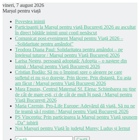
vineri, 7 august 2026
Marșul pentru viață
Povestea inimii
Participanții la Marșul pentru viață București 2026 au ascultat
în direct bătăile inimii unui copil nenăscut
Comunicat post-eveniment Marșul pentru Viață 2026 –
„Solidaritate pentru amândoi”
Teodora Diana Paul: Solidaritatea pentru amândoi – pe
înțelesul tuturor / Marșul pentru Viață București 2026
Larisa Negru, persoană adoptată: Adopția – o naștere din
inimă / Marșul pentru Viață București 2026
Cristian Budău: Să nu o împingi spre o alegere pe care
sufletul ei nu și-o dorește. Prin tăcere. Prin distanță. Eu asta
am făcut / Marșul pentru Viață București 2026
Mara Epuraș, Centrul Maternal Sf. Elena: Schimbarea nu ține
de cât de mare ești, ci de cât de mult îți pasă / Marșul pentru
Viață București 2026
Maria Czernin, Pro-Life Europe: Adevărul dă viață. Să nu ne
fie teamă să-l rostim / Marșul pentru Viață București 2026
PS Vincențiu: Prin participarea la Marșul pentru Viață spunem
„Da” iubirii
Noi Marșuri pentru Viață în județul Mureș: Luduș și Iernut
Caută