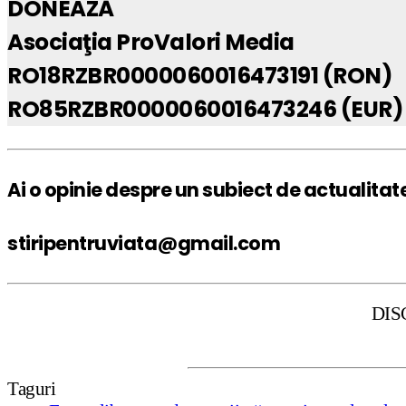
DONEAZĂ
Asociaţia ProValori Media
RO18RZBR0000060016473191 (RON)
RO85RZBR0000060016473246 (EUR)
Ai o opinie despre un subiect de actualitat
stiripentruviata@gmail.com
DISCLAIMER: Stir
Taguri