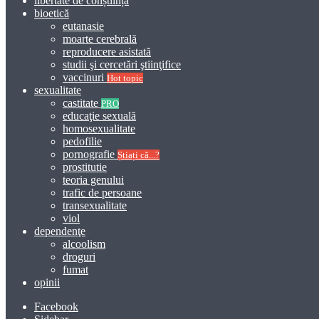
libertate de conștiință
bioetică
eutanasie
moarte cerebrală
reproducere asistată
studii şi cercetări ştiinţifice
vaccinuri
Hot topic
sexualitate
castitate
PRO
educaţie sexuală
homosexualitate
pedofilie
pornografie
Știați că...?
prostitutie
teoria genului
trafic de persoane
transexualitate
viol
dependenţe
alcoolism
droguri
fumat
opinii
Facebook