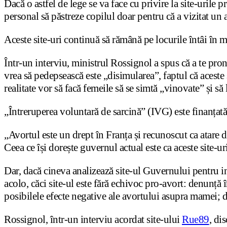
Dacă o astfel de lege se va face cu privire la site-urile 
personal să păstreze copilul doar pentru că a vizitat un as
Aceste site-uri continuă să rămână pe locurile întâi în 
Într-un interviu, ministrul Rossignol a spus că a te pro
vrea să pedepsească este „disimularea”, faptul că aceste 
realitate vor să facă femeile să se simtă „vinovate” și să
„Întreruperea voluntară de sarcină” (IVG) este finanțată
„Avortul este un drept în Franța și recunoscut ca atare d
Ceea ce își dorește guvernul actual este ca aceste site-ur
Dar, dacă cineva analizează site-ul Guvernului pentru 
acolo, căci site-ul este fără echivoc pro-avort: denunță
posibilele efecte negative ale avortului asupra mamei; 
Rossignol, într-un interviu acordat site-ului
Rue89
, di