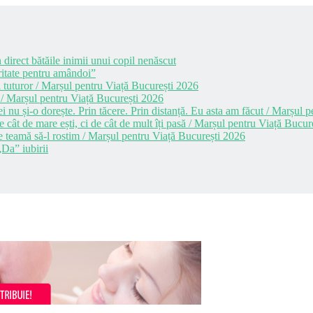
 direct bătăile inimii unui copil nenăscut
itate pentru amândoi”
 tuturor / Marșul pentru Viață București 2026
 / Marșul pentru Viață București 2026
i nu și-o dorește. Prin tăcere. Prin distanță. Eu asta am făcut / Marșul
cât de mare ești, ci de cât de mult îți pasă / Marșul pentru Viață Bucur
e teamă să-l rostim / Marșul pentru Viață București 2026
Da” iubirii