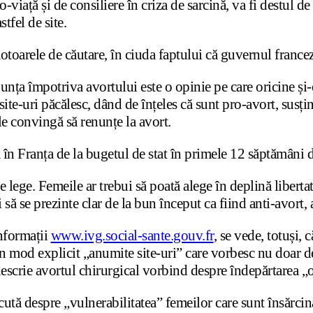
pro-viață și de consiliere în criza de sarcină, va fi destul
tfel de site.
motoarele de căutare, în ciuda faptului că guvernul france
nunța împotriva avortului este o opinie pe care oricine și
site-uri păcălesc, dând de înțeles că sunt pro-avort, susț
 le convingă să renunțe la avort.
 în Franța de la bugetul de stat în primele 12 săptămâni d
e lege. Femeile ar trebui să poată alege în deplină liberta
i să se prezinte clar de la bun început ca fiind anti-avort,
informații
www.ivg.social-sante.gouv.fr
, se vede, totuși,
 în mod explicit „anumite site-uri” care vorbesc nu doar d
descrie avortul chirurgical vorbind despre îndepărtarea „
scută despre „vulnerabilitatea” femeilor care sunt însărcinat