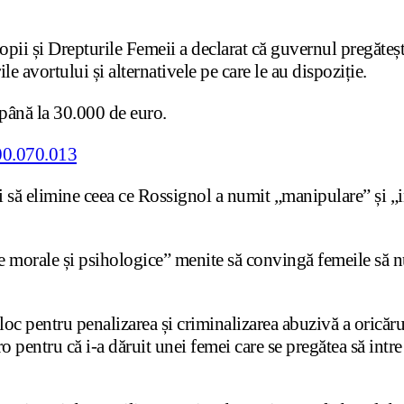
ii și Drepturile Femeii a declarat că guvernul pregătește
ile avortului și alternativele pe care le au dispoziție.
 până la 30.000 de euro.
ri să elimine ceea ce Rossignol a numit „manipulare” și „
morale și psihologice” menite să convingă femeile să nu a
ă loc pentru penalizarea și criminalizarea abuzivă a oric
pentru că i-a dăruit unei femei care se pregătea să intre