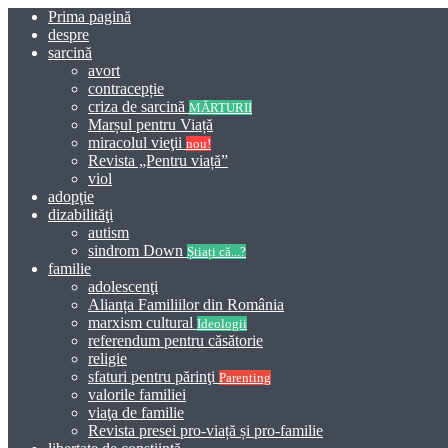
Prima pagină
despre
sarcină
avort
contracepție
criza de sarcină
MĂRTURII
Marșul pentru Viață
miracolul vieţii
nou!
Revista „Pentru viață”
viol
adopţie
dizabilităţi
autism
sindrom Down
Știați că...?
familie
adolescenţi
Alianța Familiilor din România
marxism cultural
Ideologii
referendum pentru căsătorie
religie
sfaturi pentru părinţi
Parenting
valorile familiei
viaţa de familie
Revista presei pro-viață și pro-familie