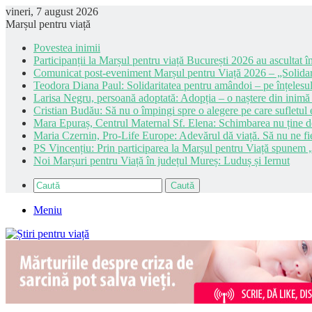
vineri, 7 august 2026
Marșul pentru viață
Povestea inimii
Participanții la Marșul pentru viață București 2026 au ascultat în
Comunicat post-eveniment Marșul pentru Viață 2026 – „Solidar
Teodora Diana Paul: Solidaritatea pentru amândoi – pe înțelesul
Larisa Negru, persoană adoptată: Adopția – o naștere din inimă
Cristian Budău: Să nu o împingi spre o alegere pe care sufletul e
Mara Epuraș, Centrul Maternal Sf. Elena: Schimbarea nu ține de 
Maria Czernin, Pro-Life Europe: Adevărul dă viață. Să nu ne fi
PS Vincențiu: Prin participarea la Marșul pentru Viață spunem „
Noi Marșuri pentru Viață în județul Mureș: Luduș și Iernut
Caută
Meniu