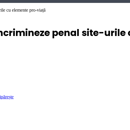
rile cu elemente pro-viață
ncrimineze penal site-urile
ipărește