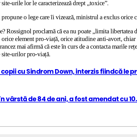
 site-urile lor le caracterizează drept „toxice”.
a propune o lege care îi vizează, ministrul a exclus orice 
are? Rossignol proclamă că ea nu poate „limita libertatea 
 orice element pro-viață, orice atitudine anti-avort, chiar 
rancez mai afirmă că este în curs de a contacta marile reț
ite-urilor pro-viață.
 copii cu Sindrom Down, interzis fiindcă le 
 în vârstă de 84 de ani, a fost amendat cu 1