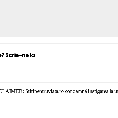
e? Scrie-ne la
ipentruviata.ro condamnă instigarea la ură şi violenţă. D