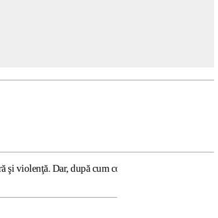
ar, după cum confirmă şi CEDO în cazul Handyside vs. UK (