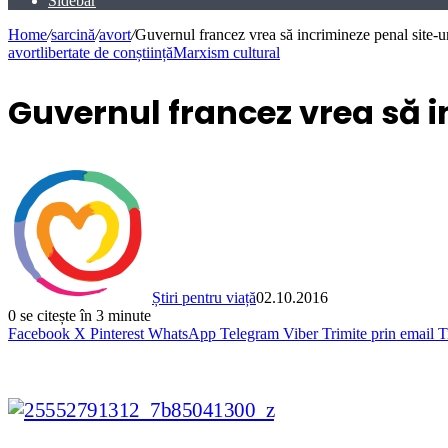
Sidebar
Home
/
sarcină
/
avort
/
Guvernul francez vrea să incrimineze penal site-u
avort
libertate de conștiință
Marxism cultural
Guvernul francez vrea să i
Știri pentru viață
02.10.2016
0
se citește în 3 minute
Facebook
X
Pinterest
WhatsApp
Telegram
Viber
Trimite prin email
T