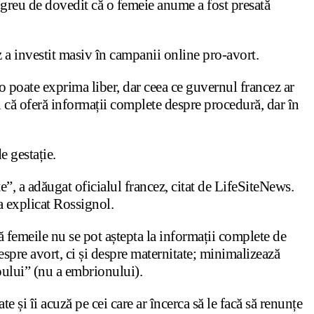
 de greu de dovedit că o femeie anume a fost presată
z a investit masiv în campanii online pro-avort.
-o poate exprima liber, dar ceea ce guvernul francez ar
in că oferă informații complete despre procedură, dar în
e gestație.
te”, a adăugat oficialul francez, citat de LifeSiteNews.
 a explicat Rossignol.
 că femeile nu se pot aștepta la informații complete de
espre avort, ci și despre maternitate; minimalizează
oului” (nu a embrionului).
e și îi acuză pe cei care ar încerca să le facă să renunțe