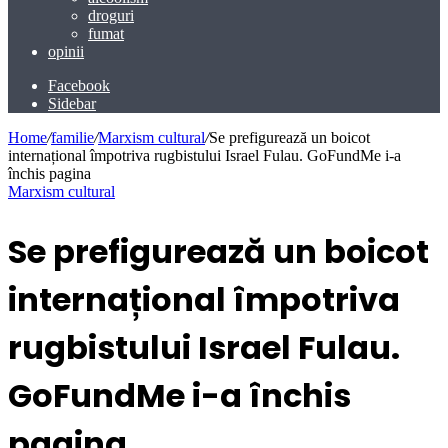
droguri
fumat
opinii
Facebook
Sidebar
Home
/
familie
/
Marxism cultural
/
Se prefigurează un boicot
internațional împotriva rugbistului Israel Fulau. GoFundMe i-a
închis pagina
Marxism cultural
Se prefigurează un boicot
internațional împotriva
rugbistului Israel Fulau.
GoFundMe i-a închis
pagina