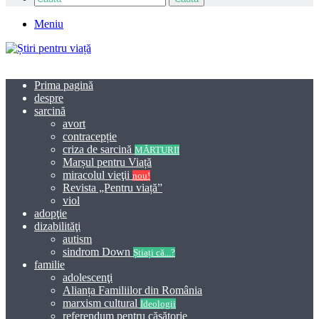
Meniu
Prima pagină
despre
sarcină
avort
contracepție
criza de sarcină
MĂRTURII
Marșul pentru Viață
miracolul vieţii
nou!
Revista „Pentru viață”
viol
adopţie
dizabilităţi
autism
sindrom Down
Știați că...?
familie
adolescenţi
Alianța Familiilor din România
marxism cultural
Ideologii
referendum pentru căsătorie