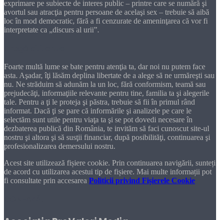
exprimare pe subiecte de interes public – printre care se numără şi
avortul sau atracţia pentru persoane de acelaşi sex – trebuie să aibă
loc în mod democratic, fără a fi cenzurate de ameninţarea că vor fi
interpretate ca „discurs al urii”.
Dragă cititorule
Foarte multă lume se bate pentru atenţia ta, dar noi nu putem face
asta. Aşadar, îţi lăsăm deplina libertate de a alege să ne urmăreşti sau
nu. Ne străduim să adunăm la un loc, fără conformism, teamă sau
prejudecăţi, informaţiile relevante pentru tine, familia ta şi alegerile
tale. Pentru a ţi le proteja şi păstra, trebuie să fii în primul rând
informat. Dacă ţi se pare că informările şi analizele pe care le
selectăm sunt utile pentru viaţa ta şi se pot dovedi necesare în
dezbaterea publică din România, te invităm să faci cunoscut site-ul
nostru şi altora şi să susţii financiar, după posibilităţi, continuarea şi
profesionalizarea demersului nostru.
Acest site utilizează fișiere cookie. Prin continuarea navigării, sunteți
de acord cu utilizarea acestui tip de fișiere. Mai multe informații pot
fi consultate prin accesarea
Politicii privind Fișierele Cookie
DONEAZĂ!