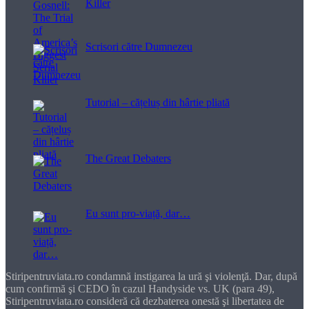
Killer
Scrisori către Dumnezeu
Tutorial – cățeluș din hârtie pliată
The Great Debaters
Eu sunt pro-viață, dar…
Stiripentruviata.ro condamnă instigarea la ură şi violenţă. Dar, după
cum confirmă şi CEDO în cazul Handyside vs. UK (para 49),
Stiripentruviata.ro consideră că dezbaterea onestă şi libertatea de