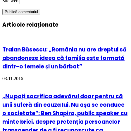
Site web
Articole relaționate
Traian Băsescu: „România nu are dreptul să
abandoneze ideea că familia este formată
dintr-o femeie și un bărbat”
03.11.2016
„Nu poți sacrifica adevărul doar pentru că
unii suferă din cauza lui. Nu așa se conduce
o societate”: Ben Shapiro, public speaker cu
minte brici, despre pretenția persoanelor
transgender de a fi recunoscute ca