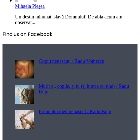
Mihaela Pleșea
Un destin minunat, slavă Domnului! De abia acum am
observat,...
Find us on Facebook
Poezii pentru viață
Copiii nenăscuți / Radu Voinescu
Murit-ai, copile, și tu (și lumea cu tine) / Radu
Buțu
Pruncului meu nenăscut / Radu Buțu