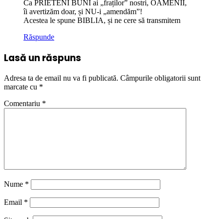
Ca PRIETENI BUNI ai „fraților” nostri, OAMENII,
îi avertizăm doar, și NU-i „amendăm”!
Acestea le spune BIBLIA, și ne cere să transmitem
Răspunde
Lasă un răspuns
Adresa ta de email nu va fi publicată.
Câmpurile obligatorii sunt
marcate cu
*
Comentariu
*
Nume
*
Email
*