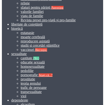
religie
sfaturi pentru părinţi
Parenting
valorile familiei
viaţa de familie
Revista presei pro-viață și pro-familie
libertate de conștiință
bioetică
eutanasie
moarte cerebrală
reproducere asistată
studii şi cercetări ştiinţifice
vaccinuri
Hot topic
sexualitate
castitate
PRO
educaţie sexuală
homosexualitate
pedofilie
pornografie
Știați că...?
prostitutie
teoria genului
trafic de persoane
transexualitate
viol
dependenţe
alcoolism