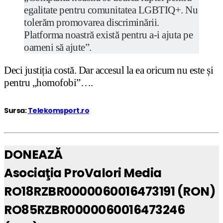
egalitate pentru comunitatea LGBTIQ+. Nu
tolerăm promovarea discriminării.
Platforma noastră există pentru a-i ajuta pe
oameni să ajute”.
Deci justiția costă. Dar accesul la ea oricum nu este și
pentru „homofobi”….
Sursa:
Telekomsport.ro
DONEAZĂ
Asociaţia ProValori Media
RO18RZBR0000060016473191 (RON)
RO85RZBR0000060016473246