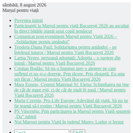
sâmbătă, 8 august 2026
Marșul pentru viață
Povestea inimii
Participanții la Marșul pentru viață București 2026 au ascultat
în direct bătăile inimii unui copil nenăscut
Comunicat post-eveniment Marșul pentru Viață 2026 –
„Solidaritate pentru amândoi”
Teodora Diana Paul: Solidaritatea pentru amândoi – pe
înțelesul tuturor / Marșul pentru Viață București 2026
Larisa Negru, persoană adoptată: Adopția – o naștere din
inimă / Marșul pentru Viață București 2026
Cristian Budău: Să nu o împingi spre o alegere pe care
sufletul ei nu și-o dorește. Prin tăcere. Prin distanță. Eu asta
am făcut / Marșul pentru Viață București 2026
Mara Epuraș, Centrul Maternal Sf. Elena: Schimbarea nu ține
de cât de mare ești, ci de cât de mult îți pasă / Marșul pentru
Viață București 2026
Maria Czernin, Pro-Life Europe: Adevărul dă viață. Să nu ne
fie teamă să-l rostim / Marșul pentru Viață București 2026
PS Vincențiu: Prin participarea la Marșul pentru Viață spunem
„Da” iubirii
Noi Marșuri pentru Viață în județul Mureș: Luduș și Iernut
Caută