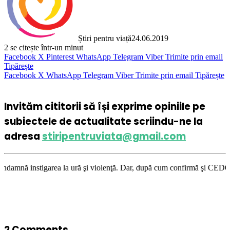
Știri pentru viață
24.06.2019
2
se citește într-un minut
Facebook
X
Pinterest
WhatsApp
Telegram
Viber
Trimite prin email
Tipărește
Facebook
X
WhatsApp
Telegram
Viber
Trimite prin email
Tipărește
Invităm cititorii să își exprime opiniile pe
subiectele de actualitate scriindu-ne la
adresa
stiripentruviata@gmail.com
rea la ură şi violenţă. Dar, după cum confirmă şi CEDO în cazul Handysid
2 Comments