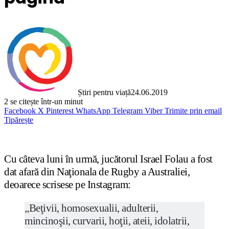
Știri pentru viață
24.06.2019
2
se citește într-un minut
Facebook
X
Pinterest
WhatsApp
Telegram
Viber
Trimite prin email
Tipărește
Cu câteva luni în urmă, jucătorul Israel Folau a fost
dat afară din Naţionala de Rugby a Australiei,
deoarece scrisese pe Instagram:
„Beţivii, homosexualii, adulterii,
mincinoşii, curvarii, hoţii, ateii, idolatrii,