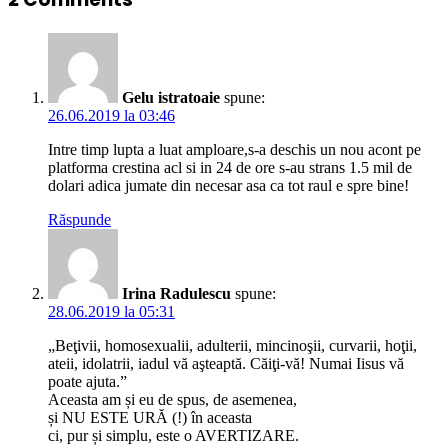
Gelu istratoaie
spune:
26.06.2019 la 03:46
Intre timp lupta a luat amploare,s-a deschis un nou acont pe
platforma crestina acl si in 24 de ore s-au strans 1.5 mil de
dolari adica jumate din necesar asa ca tot raul e spre bine!
Răspunde
Irina Radulescu
spune:
28.06.2019 la 05:31
„Beţivii, homosexualii, adulterii, mincinoşii, curvarii, hoţii,
ateii, idolatrii, iadul vă aşteaptă. Căiţi-vă! Numai Iisus vă
poate ajuta.”
Aceasta am și eu de spus, de asemenea,
și NU ESTE URĂ (!) în aceasta
ci, pur și simplu, este o AVERTIZARE.