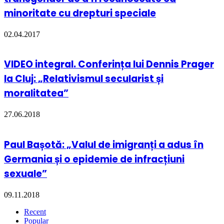
minoritate cu drepturi speciale
02.04.2017
VIDEO integral. Conferința lui Dennis Prager
la Cluj: „Relativismul secularist și
moralitatea”
27.06.2018
Paul Bașotă: „Valul de imigranți a adus în
Germania și o epidemie de infracțiuni
sexuale”
09.11.2018
Recent
Popular