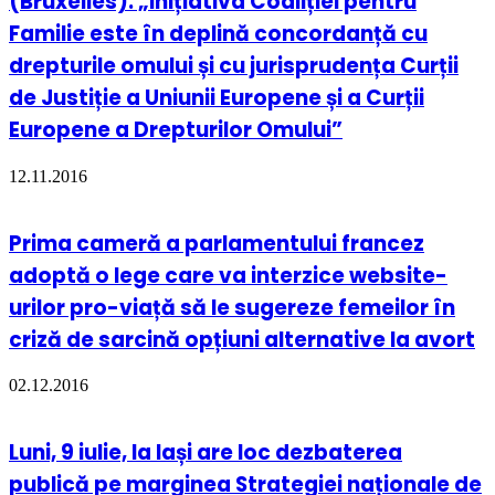
(Bruxelles): „Inițiativa Coaliției pentru
Familie este în deplină concordanță cu
drepturile omului și cu jurisprudența Curții
de Justiție a Uniunii Europene și a Curții
Europene a Drepturilor Omului”
12.11.2016
Prima cameră a parlamentului francez
adoptă o lege care va interzice website-
urilor pro-viață să le sugereze femeilor în
criză de sarcină opțiuni alternative la avort
02.12.2016
Luni, 9 iulie, la Iași are loc dezbaterea
publică pe marginea Strategiei naționale de