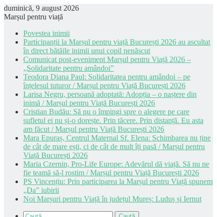
duminică, 9 august 2026
Marșul pentru viață
Povestea inimii
Participanții la Marșul pentru viață București 2026 au ascultat
în direct bătăile inimii unui copil nenăscut
Comunicat post-eveniment Marșul pentru Viață 2026 –
„Solidaritate pentru amândoi”
Teodora Diana Paul: Solidaritatea pentru amândoi – pe
înțelesul tuturor / Marșul pentru Viață București 2026
Larisa Negru, persoană adoptată: Adopția – o naștere din
inimă / Marșul pentru Viață București 2026
Cristian Budău: Să nu o împingi spre o alegere pe care
sufletul ei nu și-o dorește. Prin tăcere. Prin distanță. Eu asta
am făcut / Marșul pentru Viață București 2026
Mara Epuraș, Centrul Maternal Sf. Elena: Schimbarea nu ține
de cât de mare ești, ci de cât de mult îți pasă / Marșul pentru
Viață București 2026
Maria Czernin, Pro-Life Europe: Adevărul dă viață. Să nu ne
fie teamă să-l rostim / Marșul pentru Viață București 2026
PS Vincențiu: Prin participarea la Marșul pentru Viață spunem
„Da” iubirii
Noi Marșuri pentru Viață în județul Mureș: Luduș și Iernut
Caută