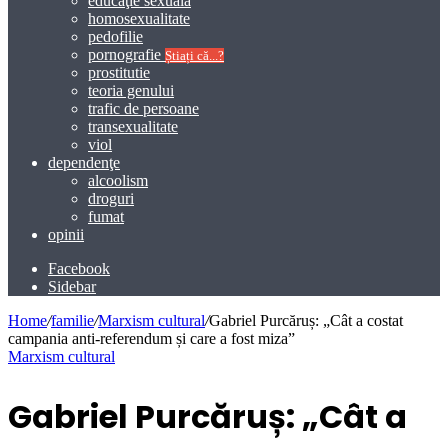
educaţie sexuală
homosexualitate
pedofilie
pornografie
Știați că...?
prostitutie
teoria genului
trafic de persoane
transexualitate
viol
dependenţe
alcoolism
droguri
fumat
opinii
Facebook
Sidebar
Home
/
familie
/
Marxism cultural
/
Gabriel Purcăruș: „Cât a costat
campania anti-referendum și care a fost miza”
Marxism cultural
Gabriel Purcăruș: „Cât a