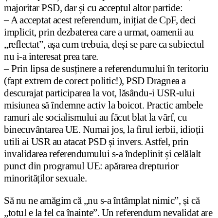
majoritar PSD, dar și cu acceptul altor partide:
– A acceptat acest referendum, inițiat de CpF, deci
implicit, prin dezbaterea care a urmat, oamenii au
„reflectat”, așa cum trebuia, deși se pare ca subiectul
nu i-a interesat prea tare.
– Prin lipsa de susținere a referendumului în teritoriu
(fapt extrem de corect politic!), PSD Dragnea a
descurajat participarea la vot, lăsându-i USR-ului
misiunea să îndemne activ la boicot. Practic ambele
ramuri ale socialismului au făcut blat la vârf, cu
binecuvântarea UE. Numai jos, la firul ierbii, idioții
utili ai USR au atacat PSD și invers. Astfel, prin
invalidarea referendumului s-a îndeplinit și celălalt
punct din programul UE: apărarea drepturior
minorităților sexuale.
Să nu ne amăgim că „nu s-a întâmplat nimic”, și că
„totul e la fel ca înainte”. Un referendum nevalidat are