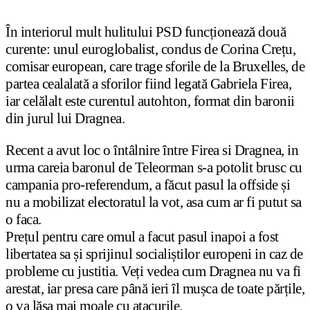
În interiorul mult hulitului PSD funcționează două
curente: unul euroglobalist, condus de Corina Crețu,
comisar european, care trage sforile de la Bruxelles, de
partea cealalată a sforilor fiind legată Gabriela Firea,
iar celălalt este curentul autohton, format din baronii
din jurul lui Dragnea.
Recent a avut loc o întâlnire între Firea si Dragnea, in
urma careia baronul de Teleorman s-a potolit brusc cu
campania pro-referendum, a făcut pasul la offside și
nu a mobilizat electoratul la vot, asa cum ar fi putut sa
o faca.
Prețul pentru care omul a facut pasul inapoi a fost
libertatea sa și sprijinul socialiștilor europeni in caz de
probleme cu justitia. Veți vedea cum Dragnea nu va fi
arestat, iar presa care până ieri îl mușca de toate părțile,
o va lăsa mai moale cu atacurile.