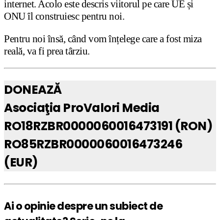
internet. Acolo este descris viitorul pe care UE și
ONU îl construiesc pentru noi.
Pentru noi însă, când vom înțelege care a fost miza
reală, va fi prea târziu.
DONEAZĂ
Asociaţia ProValori Media
RO18RZBR0000060016473191 (RON)
RO85RZBR0000060016473246
(EUR)
Ai o opinie despre un subiect de