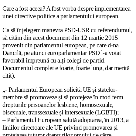
Care a fost aceea? A fost vorba despre implementarea
unei directive politice a parlamentului european.
Ca să înțelegem manevra PSD-USR cu referendumul,
să cităm din acest document din 12 martie 2015
provenit din parlamentul european, pe care d-na
Dancilă, pe atunci europarlamentar PSD l-a votat
favorabil împreună cu alți colegi de partid.
Documentul complet e foarte, foarte lung, dar merită
citit):
„- Parlamentul European solicită UE și statelor-
membre să promoveze și să protejeze în mod ferm
drepturile persoanelor lesbiene, homosexuale,
bisexuale, transsexuale și intersexuale (LGBTI);
– Parlamentul European salută adoptarea, în 2013, a
liniilor directoare ale UE privind promovarea și
protejarea tuturor drepturilor omului de către