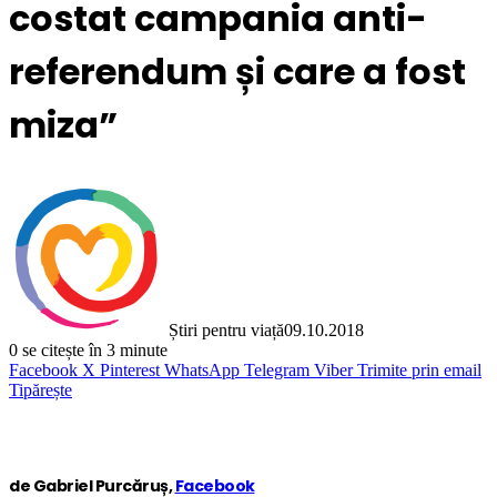
costat campania anti-
referendum și care a fost
miza”
Știri pentru viață
09.10.2018
0
se citește în 3 minute
Facebook
X
Pinterest
WhatsApp
Telegram
Viber
Trimite prin email
Tipărește
de Gabriel Purcăruș,
Facebook