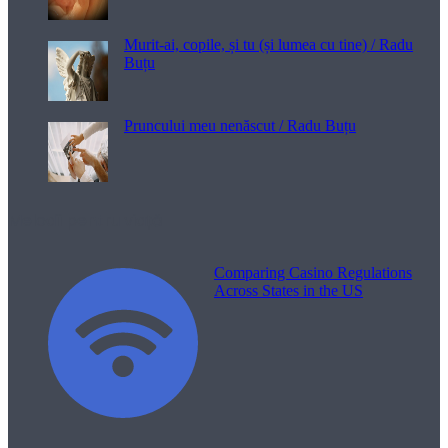
Murit-ai, copile, și tu (și lumea cu tine) / Radu
Buțu
Pruncului meu nenăscut / Radu Buțu
Melodii pentru viață
Comparing Casino Regulations
Across States in the US