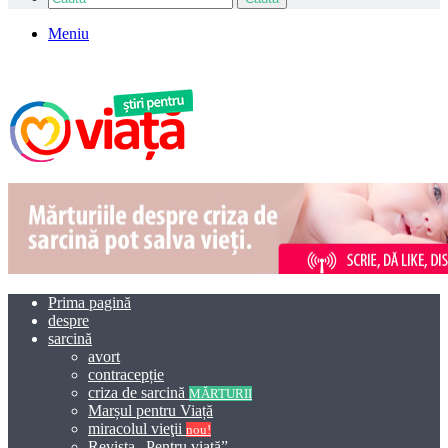
Meniu
Prima pagină
despre
sarcină
avort
contracepție
criza de sarcină
MĂRTURII
Marșul pentru Viață
miracolul vieţii
nou!
Revista „Pentru viață”