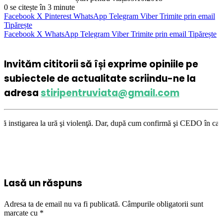
0
se citește în 3 minute
Facebook
X
Pinterest
WhatsApp
Telegram
Viber
Trimite prin email
Tipărește
Facebook
X
WhatsApp
Telegram
Viber
Trimite prin email
Tipărește
Invităm cititorii să își exprime opiniile pe
subiectele de actualitate scriindu-ne la
adresa
stiripentruviata@gmail.com
i violenţă. Dar, după cum confirmă şi CEDO în cazul Handyside vs. UK (pa
Lasă un răspuns
Adresa ta de email nu va fi publicată.
Câmpurile obligatorii sunt
marcate cu
*