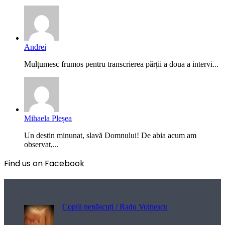
Andrei
Mulțumesc frumos pentru transcrierea părții a doua a intervi...
Mihaela Pleșea
Un destin minunat, slavă Domnului! De abia acum am
observat,...
Find us on Facebook
Poezii pentru viață
Copiii nenăscuți / Radu Voinescu