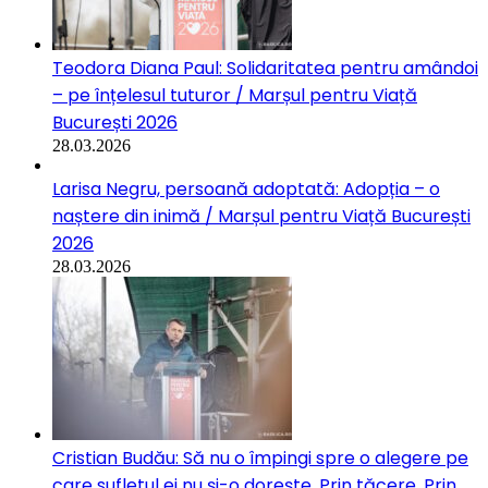
Teodora Diana Paul: Solidaritatea pentru amândoi
– pe înțelesul tuturor / Marșul pentru Viață
București 2026
28.03.2026
Larisa Negru, persoană adoptată: Adopția – o
naștere din inimă / Marșul pentru Viață București
2026
28.03.2026
Cristian Budău: Să nu o împingi spre o alegere pe
care sufletul ei nu și-o dorește. Prin tăcere. Prin