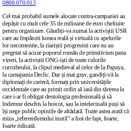
Cel mai probabil sumele alocate contra-campaniei au
depășit cu mult cele 35 de milioane de euro cheltuite
pentru organizare. Gândiți-va numai la activiștii USR
care au împânzit lumea reală și virtuală cu apelurile
lor necontenite, la ziariștii progresisti care nu au
pregetat să acuze poporul român de primitivism pana
vineri, la activiștii ONG-iști de toate culorile
curcubeului, la clipul medieval al celor de la Papaya,
la camapania Declic. Dar și mai grav, gandiți-vă la
diplomați de carieră, formați prin universitățile
occidentale care au primit ordin să iasă din tăcerea la
care i-ar fi obligat deotologia profesională și să
îndemne deschis la boicot, sau la intelectualii puși să
își nege public opiniile de altădată. Toate astea arată că
miza „referendumului inutil” a fost de fapt, foarte,
foarte ridicată.