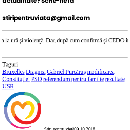
actualitate? Scrie-ne la
stiripentruviata@gmail.com
. Dar, după cum confirmă şi CEDO în cazul Handyside vs. UK
Taguri
Bruxelles
Dragnea
Gabriel Purcăruș
modificarea
Constituției
PSD
referendum pentru familie
rezultate
USR
Știri pentru viață
09.10.2018