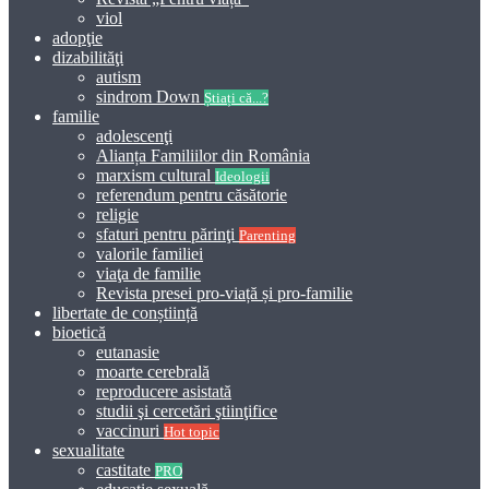
viol
adopţie
dizabilităţi
autism
sindrom Down
Știați că...?
familie
adolescenţi
Alianța Familiilor din România
marxism cultural
Ideologii
referendum pentru căsătorie
religie
sfaturi pentru părinţi
Parenting
valorile familiei
viaţa de familie
Revista presei pro-viață și pro-familie
libertate de conștiință
bioetică
eutanasie
moarte cerebrală
reproducere asistată
studii şi cercetări ştiinţifice
vaccinuri
Hot topic
sexualitate
castitate
PRO