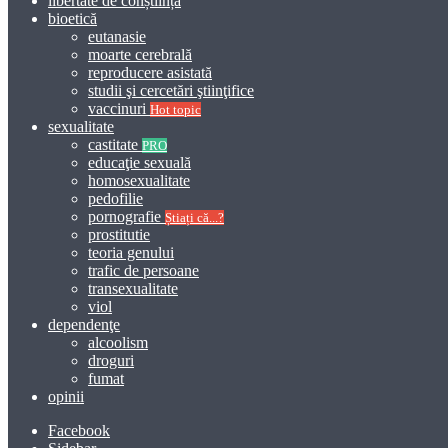
libertate de conștiință
bioetică
eutanasie
moarte cerebrală
reproducere asistată
studii şi cercetări ştiinţifice
vaccinuri
Hot topic
sexualitate
castitate
PRO
educaţie sexuală
homosexualitate
pedofilie
pornografie
Știați că...?
prostitutie
teoria genului
trafic de persoane
transexualitate
viol
dependenţe
alcoolism
droguri
fumat
opinii
Facebook