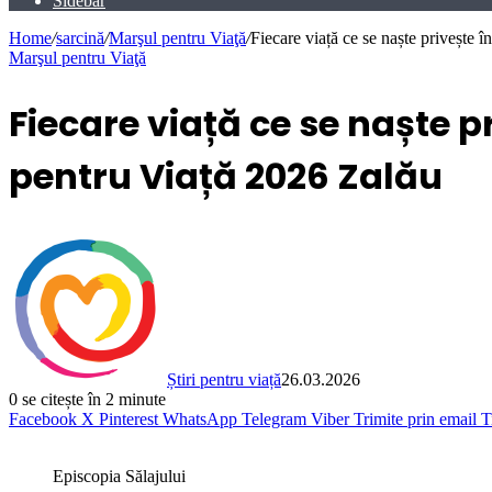
Sidebar
Home
/
sarcină
/
Marşul pentru Viaţă
/
Fiecare viață ce se naște privește
Marşul pentru Viaţă
Fiecare viață ce se naște 
pentru Viață 2026 Zalău
Știri pentru viață
26.03.2026
0
se citește în 2 minute
Facebook
X
Pinterest
WhatsApp
Telegram
Viber
Trimite prin email
T
Episcopia Sălajului