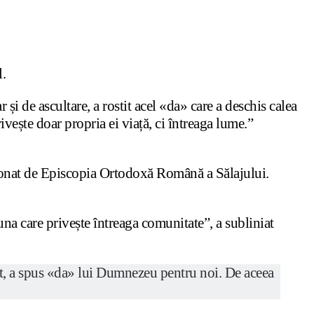
l.
și de ascultare, a rostit acel «da» care a deschis calea
vește doar propria ei viață, ci întreaga lume.”
rdonat de Episcopia Ortodoxă Română a Sălajului.
una care privește întreaga comunitate”, a subliniat
at, a spus «da» lui Dumnezeu pentru noi. De aceea