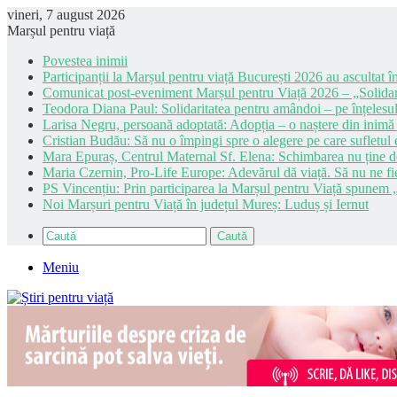
vineri, 7 august 2026
Marșul pentru viață
Povestea inimii
Participanții la Marșul pentru viață București 2026 au ascultat în
Comunicat post-eveniment Marșul pentru Viață 2026 – „Solidar
Teodora Diana Paul: Solidaritatea pentru amândoi – pe înțelesul
Larisa Negru, persoană adoptată: Adopția – o naștere din inimă
Cristian Budău: Să nu o împingi spre o alegere pe care sufletul e
Mara Epuraș, Centrul Maternal Sf. Elena: Schimbarea nu ține de 
Maria Czernin, Pro-Life Europe: Adevărul dă viață. Să nu ne fi
PS Vincențiu: Prin participarea la Marșul pentru Viață spunem „
Noi Marșuri pentru Viață în județul Mureș: Luduș și Iernut
Caută
Meniu