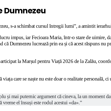
 de Dumnezeu
zeu, s-a schimbat cursul întregii lumi”, a amintit ierarhu
ru impus, iar Fecioara Maria, într-o stare de uimire, dar 
d că Dumnezeu lucrează prin ea și că acest răspuns nu pri
 participat la Marșul pentru Viață 2026 de la Zalău, coo
iața care se naște nu este doar o realitate personală, ci 
mplu și mai puternic argument că cineva, la un moment d
ă vreme el însuși este rodul acestui «da».”