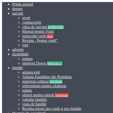
Prima pagină
despre
sarcină
avort
contracepție
criza de sarcină
MĂRTURII
Marșul pentru Viață
miracolul vieţii
nou!
Revista „Pentru viață”
viol
adopţie
dizabilităţi
autism
sindrom Down
Știați că...?
familie
adolescenţi
Alianța Familiilor din România
marxism cultural
Ideologii
referendum pentru căsătorie
religie
sfaturi pentru părinţi
Parenting
valorile familiei
viaţa de familie
Revista presei pro-viață și pro-familie