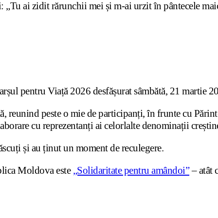
 „Tu ai zidit rărunchii mei și m-ai urzit în pântecele mai
Marșul pentru Viață 2026 desfășurat sâmbătă, 21 martie 202
, reunind peste o mie de participanți, în frunte cu Părin
aborare cu reprezentanți ai celorlalte denominații creștin
ăscuți și au ținut un moment de reculegere.
blica Moldova este
„Solidaritate pentru amândoi”
– atât 