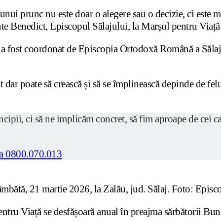
nui prunc nu este doar o alegere sau o decizie, ci este ma
nte Benedict, Episcopul Sălajului, la Marșul pentru Viață
 a fost coordonat de Episcopia Ortodoxă Română a Sălaju
 dar poate să crească și să se împlinească depinde de felu
pii, ci să ne implicăm concret, să fim aproape de cei care
mbătă, 21 martie 2026, la Zalău, jud. Sălaj. Foto: Episco
entru Viață se desfășoară anual în preajma sărbătorii Bune