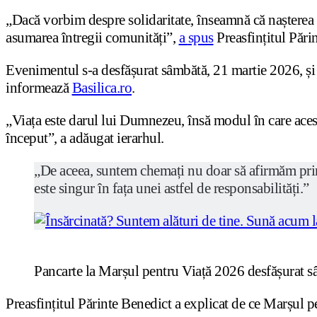
„Dacă vorbim despre solidaritate, înseamnă că nașterea u
asumarea întregii comunități”,
a
spus
Preasfințitul Pări
Evenimentul s-a desfășurat sâmbătă, 21 martie 2026, și
informează
Basilica.ro
.
„Viața este darul lui Dumnezeu, însă modul în care acest
început”, a adăugat ierarhul.
„De aceea, suntem chemați nu doar să afirmăm princi
este singur în fața unei astfel de responsabilități.”
Pancarte la Marșul pentru Viață 2026 desfășurat sâ
Preasfințitul Părinte Benedict a explicat de ce Marșul p