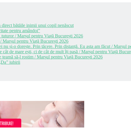
 direct bătăile inimii unui copil nenăscut
itate pentru amândoi”
 tuturor / Marșul pentru Viață București 2026
 / Marșul pentru Viață București 2026
i nu și-o dorește. Prin tăcere. Prin distanță. Eu asta am făcut / Marșul
cât de mare ești, ci de cât de mult îți pasă / Marșul pentru Viață Bucur
e teamă să-l rostim / Marșul pentru Viață București 2026
Da” iubirii