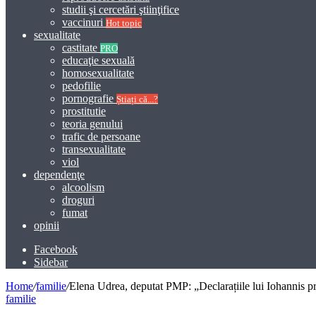
studii şi cercetări ştiinţifice
vaccinuri
Hot topic
sexualitate
castitate
PRO
educaţie sexuală
homosexualitate
pedofilie
pornografie
Știați că...?
prostitutie
teoria genului
trafic de persoane
transexualitate
viol
dependenţe
alcoolism
droguri
fumat
opinii
Facebook
Sidebar
Home
/
familie
/
Elena Udrea, deputat PMP: „Declarațiile lui Iohannis priv
familie