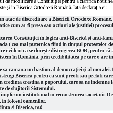
l de modificare a Constituției pentru a clarifica noțiunea
ște și în Biserica Ortodoxă Română. Iată declarația ei:
un atac de discreditare a Bisericii Ortodoxe Române. P
e cum ar fi presa sau actiuni ale justitiei) procesul 
carea Constituției în logica anti
-Biserică și anti-fami
a ( cea mai puternica fiind in timpul protestelor de
e evident ca se dorește distrugerea BOR, pentru că ac
istem în România, prin credibilitatea pe care o are i
 ramana un bastion al democrației și al moralei. Nu c
distrugi Biserica pentru ca sunt preoti sau prelati ca
credinta crestina a poporului, care sa ne indemne la bi
e de slujitorii Sistemului.
o implicam institutional in reconstruirea societatii. D
t, in folosul oamenilor.
dinta si Biserica, nu!