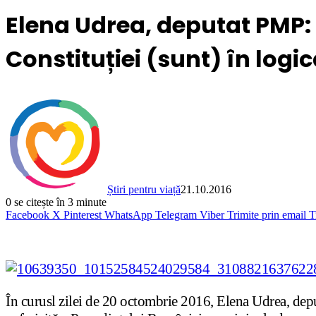
Elena Udrea, deputat PMP: 
Constituției (sunt) în logic
Știri pentru viață
21.10.2016
0
se citește în 3 minute
Facebook
X
Pinterest
WhatsApp
Telegram
Viber
Trimite prin email
T
În curusl zilei de 20 octombrie 2016, Elena Udrea, depu