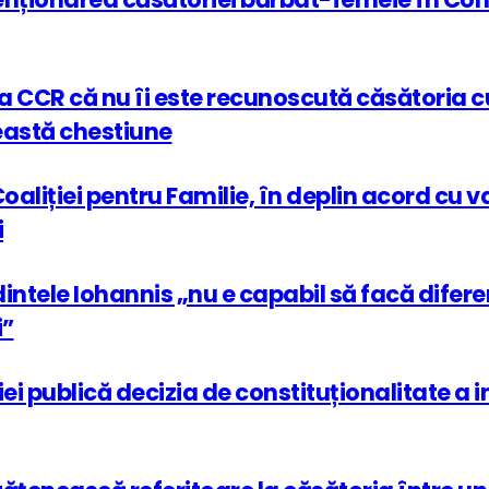
 CCR că nu îi este recunoscută căsătoria cu
ceastă chestiune
oaliției pentru Familie, în deplin acord cu v
i
edintele Iohannis „nu e capabil să facă difer
i”
 publică decizia de constituționalitate a ini