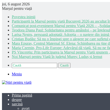
joi, 6 august 2026
Marșul pentru viață
Povestea inimii
Participanții la Marșul pentru viață București 2026 au ascultat în
Comunicat post-eveniment Marșul pentru Viață 2026 – „Solidar
Teodora Diana Paul: Solidaritatea pentru amândoi – pe înțelesul
Larisa Negru, persoană adoptată: Adopția – o naștere din inimă
Cristian Budău: Să nu o împingi spre o alegere pe care sufletul e
Mara Epuraș, Centrul Maternal Sf. Elena: Schimbarea nu ține de 
Maria Czernin, Pro-Life Europe: Adevărul dă viață. Să nu ne fi
PS Vincențiu: Prin participarea la Marșul pentru Viață spunem „
Noi Marșuri pentru Viață în județul Mureș: Luduș și Iernut
Caută
Meniu
Prima pagină
despre
sarcină
avort