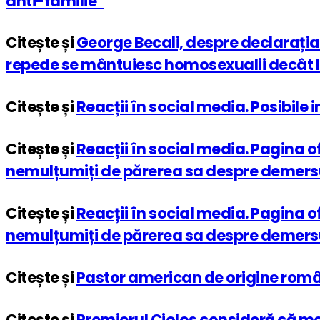
anti-familie”
Citește și
George Becali, despre declarația 
repede se mântuiesc homosexualii decât l
Citește și
Reacții în social media. Posibile 
Citește și
Reacții în social media. Pagina o
nemulțumiți de părerea sa despre demersul 
Citește și
Reacții în social media. Pagina o
nemulțumiți de părerea sa despre demersul 
Citește și
Pastor american de origine română
Citește și
Premierul Cioloș consideră că me