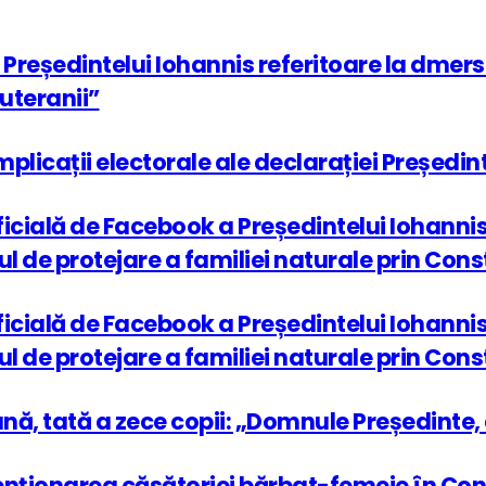
Președintelui Iohannis referitoare la dmersu
uteranii”
implicații electorale ale declarației Președi
ficială de Facebook a Președintelui Iohanni
de protejare a familiei naturale prin Consti
ficială de Facebook a Președintelui Iohanni
de protejare a familiei naturale prin Const
, tată a zece copii: „Domnule Președinte, a
nționarea căsătoriei bărbat-femeie în Const