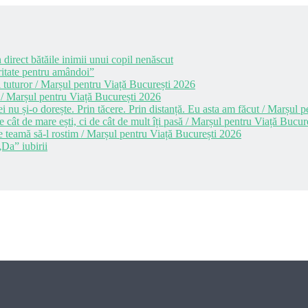
 direct bătăile inimii unui copil nenăscut
itate pentru amândoi”
 tuturor / Marșul pentru Viață București 2026
 / Marșul pentru Viață București 2026
i nu și-o dorește. Prin tăcere. Prin distanță. Eu asta am făcut / Marșul
cât de mare ești, ci de cât de mult îți pasă / Marșul pentru Viață Bucur
e teamă să-l rostim / Marșul pentru Viață București 2026
Da” iubirii