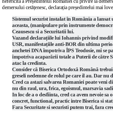
nefericită a Președintelui României cu privire la demersu
demersului cetățenesc, declarația președintelui mai love
Sistemul securist instalat în România a lansat 
aceasta, (manipulare prin instrumente democratic
Ceausescu si a Securitatii lui.
Vazand declarațiile lui Iohannis privind modifi
USR, manifestațiile anti-BOR din ultima perioad
anchetei DNA împotriva ÎPS Teodosie, mi se par
împotriva acaparării totale a Puterii de către S
atac la credinta.
Consider că Biserica Ortodoxă Română trebuie sa
greseli nedemne de rolul pe care il au. Dar nu 
Cred ca astazi salvarea Romaniei poate veni din 
nu din raul, ura, frica, egoismul, marsavia sadit
In loc de a o desfiinta, cred ca avem nevoie sa 
concret, functional, practic intre Biserica si sta
Fara Securitate si securisti putem trai, fara cre