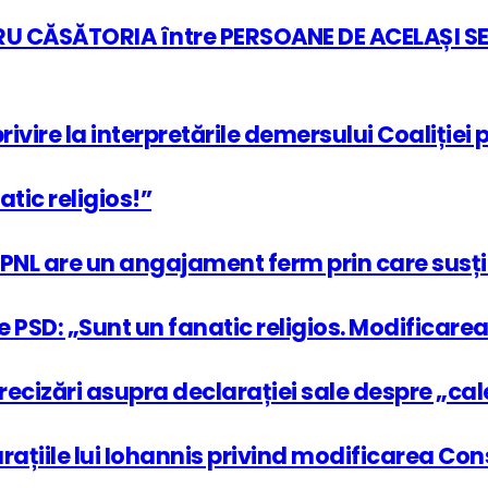
RU CĂSĂTORIA între PERSOANE DE ACELAȘI SE
ivire la interpretările demersului Coaliției 
tic religios!”
„PNL are un angajament ferm prin care susți
e PSD: „Sunt un fanatic religios. Modificarea
recizări asupra declarației sale despre „cal
țiile lui Iohannis privind modificarea Const