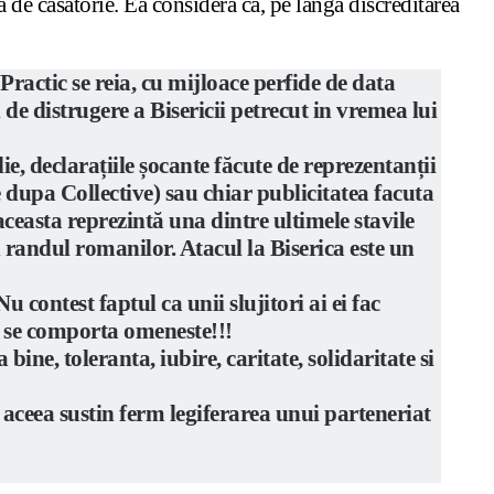
 de căsătorie. Ea consideră că, pe lângă discreditarea
ractic se reia, cu mijloace perfide de data
de distrugere a Bisericii petrecut in vremea lui
lie, declarațiile șocante făcute de reprezentanții
 dupa Collective) sau chiar publicitatea facuta
easta reprezintă una dintre ultimele stavile
n randul romanilor. Atacul la Biserica este un
ontest faptul ca unii slujitori ai ei fac
re se comporta omeneste!!!
ne, toleranta, iubire, caritate, solidaritate si
e aceea sustin ferm legiferarea unui parteneriat