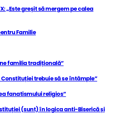
X: „Este greșit să mergem pe calea
pentru Familie
ne familia tradițională”
 Constituției trebuie să se întâmple”
ea fanatismului religios”
ituției (sunt) în logica anti-Biserică și