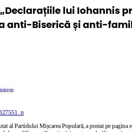
„Declarațiile lui Iohannis p
a anti-Biserică și anti-fami
ipărește
tat al Partidului Mișcarea Populară, a postat pe pagina 