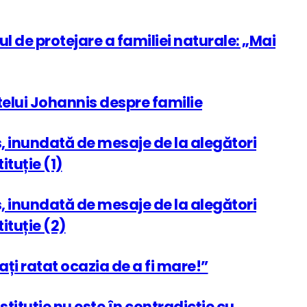
l de protejare a familiei naturale: „Mai
ntelui Johannis despre familie
s, inundată de mesaje de la alegători
tuție (1)
s, inundată de mesaje de la alegători
ituție (2)
ți ratat ocazia de a fi mare!”
ituție nu este în contradicție cu