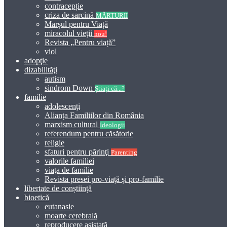
contracepție
criza de sarcină
MĂRTURII
Marșul pentru Viață
miracolul vieţii
nou!
Revista „Pentru viață”
viol
adopţie
dizabilităţi
autism
sindrom Down
Știați că...?
familie
adolescenţi
Alianța Familiilor din România
marxism cultural
Ideologii
referendum pentru căsătorie
religie
sfaturi pentru părinţi
Parenting
valorile familiei
viaţa de familie
Revista presei pro-viață și pro-familie
libertate de conștiință
bioetică
eutanasie
moarte cerebrală
reproducere asistată