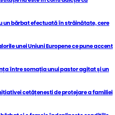
 un bărbat efectuată în străinătate, cere
alorile unei Uniuni Eu­ropene ce pune accent
ența între somația unui pastor agitat și un
țiativei cetățenești de protejare a familiei