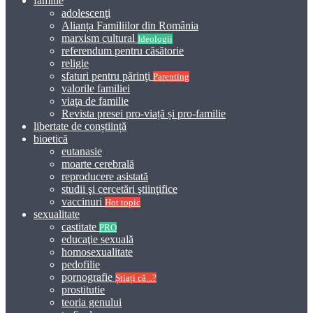
familie
adolescenţi
Alianța Familiilor din România
marxism cultural
Ideologii
referendum pentru căsătorie
religie
sfaturi pentru părinţi
Parenting
valorile familiei
viaţa de familie
Revista presei pro-viață și pro-familie
libertate de conștiință
bioetică
eutanasie
moarte cerebrală
reproducere asistată
studii şi cercetări ştiinţifice
vaccinuri
Hot topic
sexualitate
castitate
PRO
educaţie sexuală
homosexualitate
pedofilie
pornografie
Știați că...?
prostitutie
teoria genului