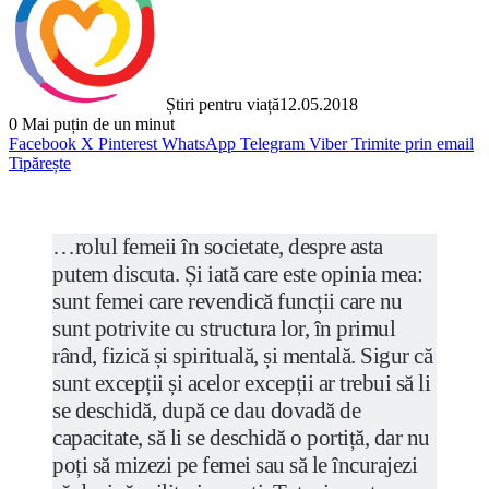
Știri pentru viață
12.05.2018
0
Mai puțin de un minut
Facebook
X
Pinterest
WhatsApp
Telegram
Viber
Trimite prin email
Tipărește
…rolul femeii în societate, despre asta
putem discuta. Și iată care este opinia mea:
sunt femei care revendică funcții care nu
sunt potrivite cu structura lor, în primul
rând, fizică și spirituală, și mentală. Sigur că
sunt excepții și acelor excepții ar trebui să li
se deschidă, după ce dau dovadă de
capacitate, să li se deschidă o portiță, dar nu
poți să mizezi pe femei sau să le încurajezi