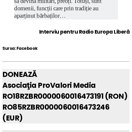
să devină militari, preoți. Totuși, sunt
domenii, funcții care prin tradiție au
aparținut bărbaților…
Interviu pentru Radio Europa Liberă
Sursa: Facebook
DONEAZĂ
Asociaţia ProValori Media
RO18RZBR0000060016473191 (RON)
RO85RZBR0000060016473246
(EUR)