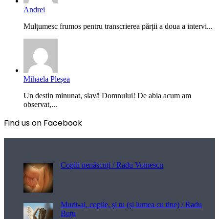
Andrei
Mulțumesc frumos pentru transcrierea părții a doua a intervi...
Mihaela Pleșea
Un destin minunat, slavă Domnului! De abia acum am
observat,...
Find us on Facebook
Poezii pentru viață
Copiii nenăscuți / Radu Voinescu
Murit-ai, copile, și tu (și lumea cu tine) / Radu
Buțu