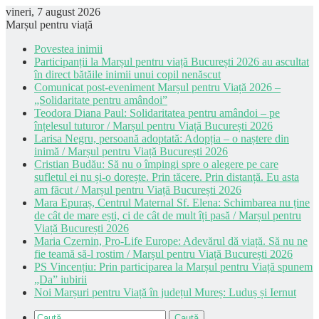
vineri, 7 august 2026
Marșul pentru viață
Povestea inimii
Participanții la Marșul pentru viață București 2026 au ascultat
în direct bătăile inimii unui copil nenăscut
Comunicat post-eveniment Marșul pentru Viață 2026 –
„Solidaritate pentru amândoi”
Teodora Diana Paul: Solidaritatea pentru amândoi – pe
înțelesul tuturor / Marșul pentru Viață București 2026
Larisa Negru, persoană adoptată: Adopția – o naștere din
inimă / Marșul pentru Viață București 2026
Cristian Budău: Să nu o împingi spre o alegere pe care
sufletul ei nu și-o dorește. Prin tăcere. Prin distanță. Eu asta
am făcut / Marșul pentru Viață București 2026
Mara Epuraș, Centrul Maternal Sf. Elena: Schimbarea nu ține
de cât de mare ești, ci de cât de mult îți pasă / Marșul pentru
Viață București 2026
Maria Czernin, Pro-Life Europe: Adevărul dă viață. Să nu ne
fie teamă să-l rostim / Marșul pentru Viață București 2026
PS Vincențiu: Prin participarea la Marșul pentru Viață spunem
„Da” iubirii
Noi Marșuri pentru Viață în județul Mureș: Luduș și Iernut
Caută