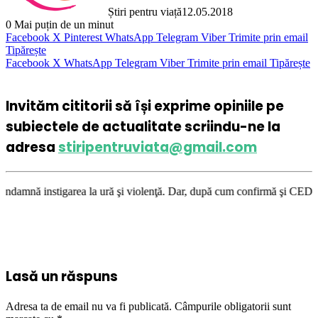
Știri pentru viață
12.05.2018
0
Mai puțin de un minut
Facebook
X
Pinterest
WhatsApp
Telegram
Viber
Trimite prin email
Tipărește
Facebook
X
WhatsApp
Telegram
Viber
Trimite prin email
Tipărește
Invităm cititorii să își exprime opiniile pe
subiectele de actualitate scriindu-ne la
adresa
stiripentruviata@gmail.com
rea la ură şi violenţă. Dar, după cum confirmă şi CEDO în cazul Handysid
Lasă un răspuns
Adresa ta de email nu va fi publicată.
Câmpurile obligatorii sunt