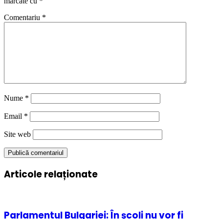
marcate cu
*
Comentariu
*
Nume
*
Email
*
Site web
Articole relaționate
Parlamentul Bulgariei: În școli nu vor fi