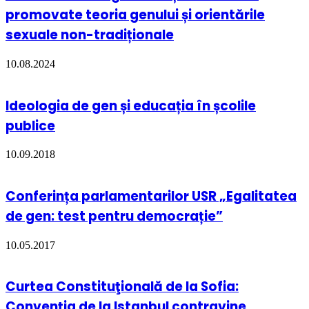
promovate teoria genului și orientările
sexuale non-tradiționale
10.08.2024
Ideologia de gen și educația în școlile
publice
10.09.2018
Conferința parlamentarilor USR „Egalitatea
de gen: test pentru democrație”
10.05.2017
Curtea Constituţională de la Sofia:
Convenția de la Istanbul contravine