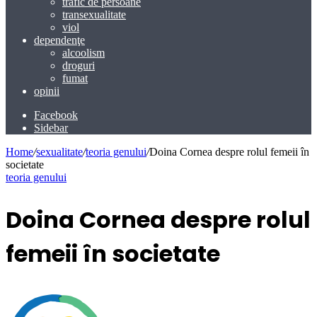
trafic de persoane
transexualitate
viol
dependenţe
alcoolism
droguri
fumat
opinii
Facebook
Sidebar
Home
/
sexualitate
/
teoria genului
/
Doina Cornea despre rolul femeii în
societate
teoria genului
Doina Cornea despre rolul
femeii în societate