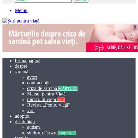
Meniu
Prima pagină
despre
sarcină
avort
contracepție
criza de sarcină
MĂRTURII
Marșul pentru Viață
miracolul vieţii
nou!
Revista „Pentru viață”
viol
adopţie
dizabilităţi
autism
sindrom Down
Știați că...?