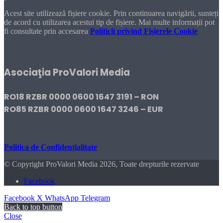
Acest site utilizează fișiere cookie. Prin continuarea navigării, sunteți
de acord cu utilizarea acestui tip de fișiere. Mai multe informații pot
fi consultate prin accesarea
Politicii privind Fișierele Cookie
DONEAZĂ!
Asociaţia ProValori Media
RO18 RZBR 0000 0600 1647 3191 – RON
RO85 RZBR 0000 0600 1647 3246 – EUR
Politica de Confidențialitate
© Copyright ProValori Media 2026, Toate drepturile rezervate
Facebook
Facebook
X
WhatsApp
Telegram
Back to top button
Close