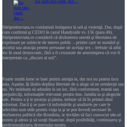
Eu sunt pro-viață, dar…
Stiripentruviata.ro condamnă instigarea la ură şi violenţă. Dar, după
cum confirmă şi CEDO în cazul Handyside vs. UK (para 49),
Stiripentruviata.ro consideră că dezbaterea onestă şi libertatea de
exprimare pe subiecte de interes public – printre care se numără şi
avortul sau atracţia pentru persoane de acelaşi sex – trebuie să aibă
loc în mod democratic, fără a fi cenzurate de ameninţarea că vor fi
interpretate ca „discurs al urii”.
Dragă cititorule
Foarte multă lume se bate pentru atenţia ta, dar noi nu putem face
asta. Aşadar, îţi lăsăm deplina libertate de a alege să ne urmăreşti sau
nu. Ne străduim să adunăm la un loc, fără conformism, teamă sau
prejudecăţi, informaţiile relevante pentru tine, familia ta şi alegerile
tale. Pentru a ţi le proteja şi păstra, trebuie să fii în primul rând
informat. Dacă ţi se pare că informările şi analizele pe care le
selectăm sunt utile pentru viaţa ta şi se pot dovedi necesare în
dezbaterea publică din România, te invităm să faci cunoscut site-ul
nostru şi altora şi să susţii financiar, după posibilităţi, continuarea şi
profesionalizarea demersului nostru.