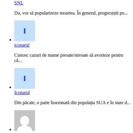
SNL
Da, vor să popularizeze moartea. În general, progresiștii po...
iconarul
Cunosc cazuri de mame presate/stresate să avorteze pentru
că...
Iconarul
Din păcate, o parte însemnată din populația SUA e în stare d...