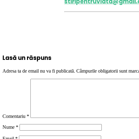
stiripentruviata@gmail
DISCL
Lasă un răspuns
Adresa ta de email nu va fi publicată.
Câmpurile obligatorii sunt marc
Comentariu
*
Nume
*
Email
*