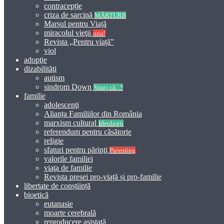
contracepție
criza de sarcină
MĂRTURII
Marșul pentru Viață
miracolul vieţii
nou!
Revista „Pentru viață”
viol
adopţie
dizabilităţi
autism
sindrom Down
Știați că...?
familie
adolescenţi
Alianța Familiilor din România
marxism cultural
Ideologii
referendum pentru căsătorie
religie
sfaturi pentru părinţi
Parenting
valorile familiei
viaţa de familie
Revista presei pro-viață și pro-familie
libertate de conștiință
bioetică
eutanasie
moarte cerebrală
reproducere asistată