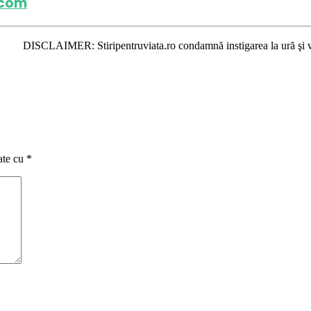
.com
AIMER: Stiripentruviata.ro condamnă instigarea la ură şi violenţă. Dar, 
ate cu
*