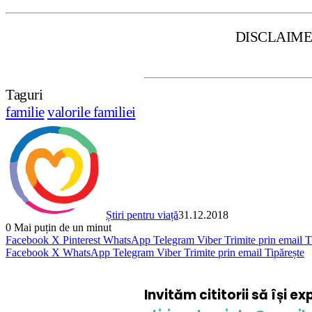
DISCLAIMER: Stiripentruv
Taguri
familie
valorile familiei
Știri pentru viață
31.12.2018
0
Mai puțin de un minut
Facebook
X
Pinterest
WhatsApp
Telegram
Viber
Trimite prin email
T
Facebook
X
WhatsApp
Telegram
Viber
Trimite prin email
Tipărește
Invităm cititorii să își e