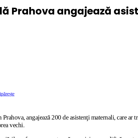
ală Prahova angajează asiste
ipărește
n Prahova, angajează 200 de asistenţi maternali, care ar tr
prea vechi.