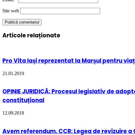
Site web
Articole relaționate
Pro Vita Iași reprezentat la Marșul pentru viaț
21.01.2019
OPINIE JURIDICĂ: Procesul legislativ de adopta
constituțional
12.09.2018
Avem referendum. CCR: Legea de revizuire a Co