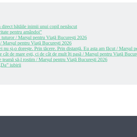
 direct bătăile inimii unui copil nenăscut
itate pentru amândoi”
 tuturor / Marșul pentru Viață București 2026
 / Marșul pentru Viață București 2026
i nu și-o dorește. Prin tăcere. Prin distanță. Eu asta am făcut / Marșul
cât de mare ești, ci de cât de mult îți pasă / Marșul pentru Viață Bucur
e teamă să-l rostim / Marșul pentru Viață București 2026
Da” iubirii