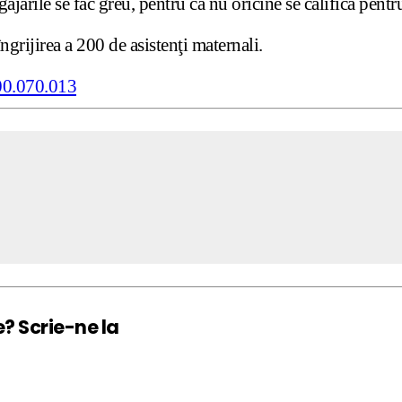
gajările se fac greu, pentru că nu oricine se califică pentr
grijirea a 200 de asistenţi maternali.
e? Scrie-ne la