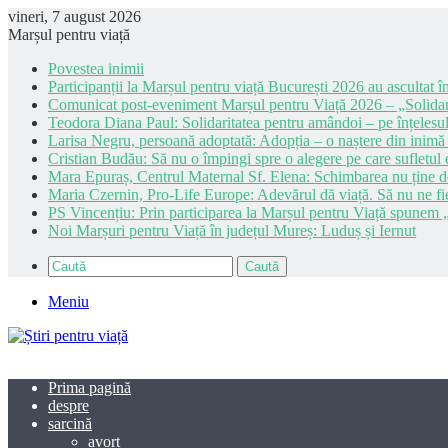
vineri, 7 august 2026
Marșul pentru viață
Povestea inimii
Participanții la Marșul pentru viață București 2026 au ascultat în
Comunicat post-eveniment Marșul pentru Viață 2026 – „Solidar
Teodora Diana Paul: Solidaritatea pentru amândoi – pe înțelesul
Larisa Negru, persoană adoptată: Adopția – o naștere din inimă
Cristian Budău: Să nu o împingi spre o alegere pe care sufletul e
Mara Epuraș, Centrul Maternal Sf. Elena: Schimbarea nu ține de 
Maria Czernin, Pro-Life Europe: Adevărul dă viață. Să nu ne fi
PS Vincențiu: Prin participarea la Marșul pentru Viață spunem „
Noi Marșuri pentru Viață în județul Mureș: Luduș și Iernut
Caută
Meniu
Prima pagină
despre
sarcină
avort