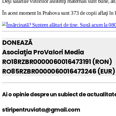
Deşi salariile viitorilor asistenţi maternali sunt bune, an
În acest moment în Prahova sunt 373 de copii aflaţi în în
DONEAZĂ
Asociaţia ProValori Media
RO18RZBR0000060016473191 (RON)
RO85RZBR0000060016473246 (EUR)
Ai o opinie despre un subiect de actualitat
stiripentruviata@gmail.com