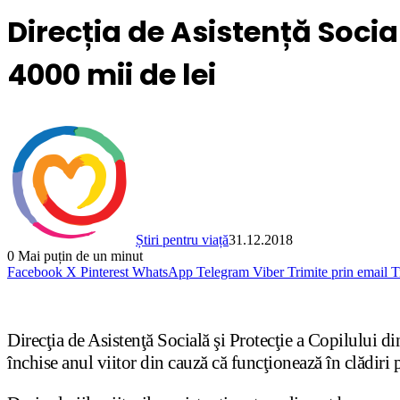
Direcția de Asistență Soci
4000 mii de lei
Știri pentru viață
31.12.2018
0
Mai puțin de un minut
Facebook
X
Pinterest
WhatsApp
Telegram
Viber
Trimite prin email
T
Direcţia de Asistenţă Socială şi Protecţie a Copilului di
închise anul viitor din cauză că funcţionează în clădiri 