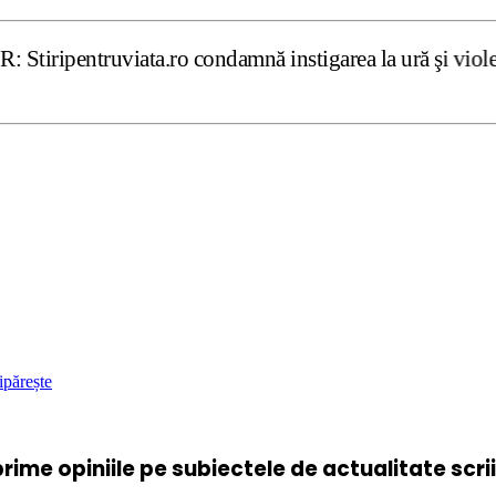
iata.ro condamnă instigarea la ură şi violenţă. Dar, după
ipărește
xprime opiniile pe subiectele de actualitate scr