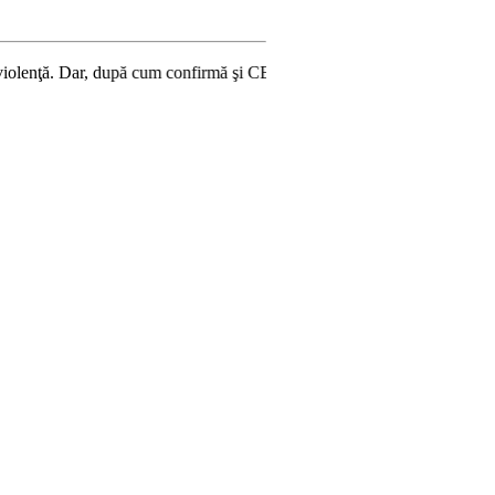
după cum confirmă şi CEDO în cazul Handyside vs. UK (para 49), Stiripent