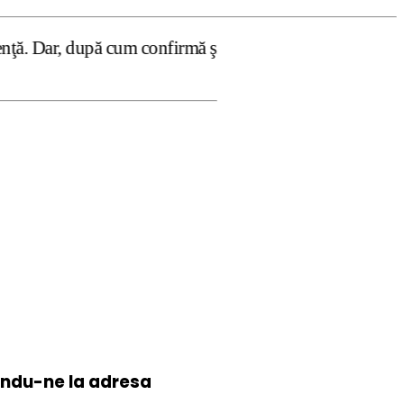
 cum confirmă şi CEDO în cazul Handyside vs. UK (para 49)
iindu-ne la
adresa