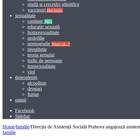
studii şi cercetări ştiinţifice
vaccinuri
Hot topic
sexualitate
castitate
PRO
educaţie sexuală
homosexualitate
pedofilie
pornografie
Știați că...?
prostitutie
teoria genului
trafic de persoane
transexualitate
viol
dependenţe
alcoolism
droguri
fumat
opinii
Facebook
Sidebar
Home
/
familie
/
Direcția de Asistență Socială Prahova angajează asistenți
familie