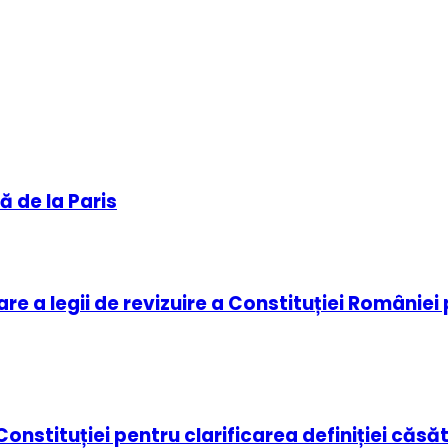
ă de la Paris
re a legii de revizuire a Constituției României
nstituției pentru clarificarea definiției căsăt