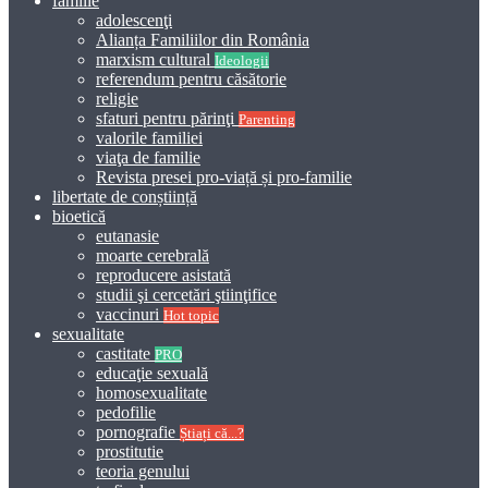
familie
adolescenţi
Alianța Familiilor din România
marxism cultural
Ideologii
referendum pentru căsătorie
religie
sfaturi pentru părinţi
Parenting
valorile familiei
viaţa de familie
Revista presei pro-viață și pro-familie
libertate de conștiință
bioetică
eutanasie
moarte cerebrală
reproducere asistată
studii şi cercetări ştiinţifice
vaccinuri
Hot topic
sexualitate
castitate
PRO
educaţie sexuală
homosexualitate
pedofilie
pornografie
Știați că...?
prostitutie
teoria genului