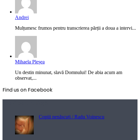
Andrei
Mulțumesc frumos pentru transcrierea părții a doua a intervi...
Mihaela Pleșea
Un destin minunat, slavă Domnului! De abia acum am
observat,...
Find us on Facebook
Poezii pentru viață
Copiii nenăscuți / Radu Voinescu