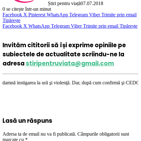
Știri pentru viață
07.07.2018
0
se citește într-un minut
Facebook
X
Pinterest
WhatsApp
Telegram
Viber
Trimite prin email
Tipărește
Facebook
X
WhatsApp
Telegram
Viber
Trimite prin email
Tipărește
Invităm cititorii să își exprime opiniile pe
subiectele de actualitate scriindu-ne la
adresa
stiripentruviata@gmail.com
a la ură şi violenţă. Dar, după cum confirmă şi CEDO în cazul Handyside 
Lasă un răspuns
Adresa ta de email nu va fi publicată.
Câmpurile obligatorii sunt
marcate cu
*