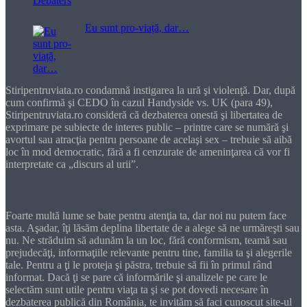
Eu sunt pro-viață, dar…
Stiripentruviata.ro condamnă instigarea la ură şi violenţă. Dar, după
cum confirmă şi CEDO în cazul Handyside vs. UK (para 49),
Stiripentruviata.ro consideră că dezbaterea onestă şi libertatea de
exprimare pe subiecte de interes public – printre care se numără şi
avortul sau atracţia pentru persoane de acelaşi sex – trebuie să aibă
loc în mod democratic, fără a fi cenzurate de ameninţarea că vor fi
interpretate ca „discurs al urii”.
Dragă cititorule
Foarte multă lume se bate pentru atenţia ta, dar noi nu putem face
asta. Aşadar, îţi lăsăm deplina libertate de a alege să ne urmăreşti sau
nu. Ne străduim să adunăm la un loc, fără conformism, teamă sau
prejudecăţi, informaţiile relevante pentru tine, familia ta şi alegerile
tale. Pentru a ţi le proteja şi păstra, trebuie să fii în primul rând
informat. Dacă ţi se pare că informările şi analizele pe care le
selectăm sunt utile pentru viaţa ta şi se pot dovedi necesare în
dezbaterea publică din România, te invităm să faci cunoscut site-ul