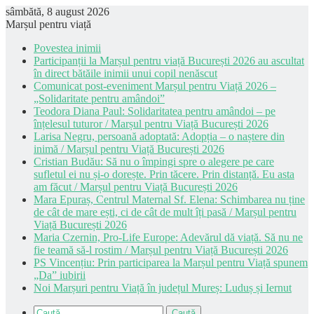
sâmbătă, 8 august 2026
Marșul pentru viață
Povestea inimii
Participanții la Marșul pentru viață București 2026 au ascultat
în direct bătăile inimii unui copil nenăscut
Comunicat post-eveniment Marșul pentru Viață 2026 –
„Solidaritate pentru amândoi”
Teodora Diana Paul: Solidaritatea pentru amândoi – pe
înțelesul tuturor / Marșul pentru Viață București 2026
Larisa Negru, persoană adoptată: Adopția – o naștere din
inimă / Marșul pentru Viață București 2026
Cristian Budău: Să nu o împingi spre o alegere pe care
sufletul ei nu și-o dorește. Prin tăcere. Prin distanță. Eu asta
am făcut / Marșul pentru Viață București 2026
Mara Epuraș, Centrul Maternal Sf. Elena: Schimbarea nu ține
de cât de mare ești, ci de cât de mult îți pasă / Marșul pentru
Viață București 2026
Maria Czernin, Pro-Life Europe: Adevărul dă viață. Să nu ne
fie teamă să-l rostim / Marșul pentru Viață București 2026
PS Vincențiu: Prin participarea la Marșul pentru Viață spunem
„Da” iubirii
Noi Marșuri pentru Viață în județul Mureș: Luduș și Iernut
Caută