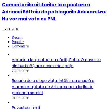
Comentariile cititorilor la o postare a
Adrianei Săftoiu de pe blogurile Adevarul.ro:
Nu vor mai vota cu PNL
15.11.2016
Recent
Popular
Comentarii
Veronica Iani, autoarea cărții „Bebe. O poveste
din burtică”, are nevoie de sprijin
23.05.2026
Bucuria de a alege viața: Întâlnirea anuală a
mamelor ajutate de Arhiepiscopia Iașilor în
perioada sarcinii
01.05.2026
Povestea inimii