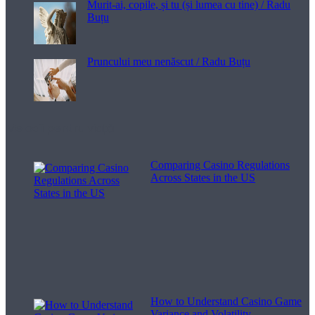
Murit-ai, copile, și tu (și lumea cu tine) / Radu
Buțu
Pruncului meu nenăscut / Radu Buțu
Melodii pentru viață
Comparing Casino Regulations
Across States in the US
How to Understand Casino Game
Variance and Volatility