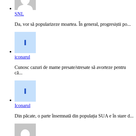
SNL
Da, vor să popularizeze moartea. În general, progresiștii po...
iconarul
Cunosc cazuri de mame presate/stresate să avorteze pentru
că...
Iconarul
Din păcate, o parte însemnată din populația SUA e în stare d...