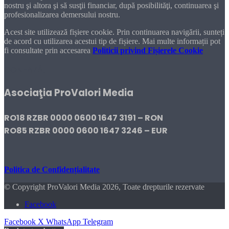
nostru şi altora şi să susţii financiar, după posibilităţi, continuarea şi
profesionalizarea demersului nostru.
Acest site utilizează fișiere cookie. Prin continuarea navigării, sunteți
de acord cu utilizarea acestui tip de fișiere. Mai multe informații pot
fi consultate prin accesarea
Politicii privind Fișierele Cookie
DONEAZĂ!
Asociaţia ProValori Media
RO18 RZBR 0000 0600 1647 3191 – RON
RO85 RZBR 0000 0600 1647 3246 – EUR
Politica de Confidențialitate
© Copyright ProValori Media 2026, Toate drepturile rezervate
Facebook
Facebook
X
WhatsApp
Telegram