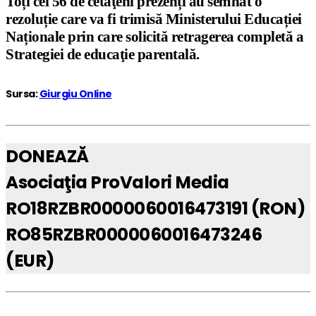
Toți cei 56 de cetăţeni prezenți au semnat o
rezoluție care va fi trimisă Ministerului Educației
Naționale prin care solicită retragerea completă a
Strategiei de educaţie parentală.
Sursa:
Giurgiu Online
DONEAZĂ
Asociaţia ProValori Media
RO18RZBR0000060016473191 (RON)
RO85RZBR0000060016473246
(EUR)