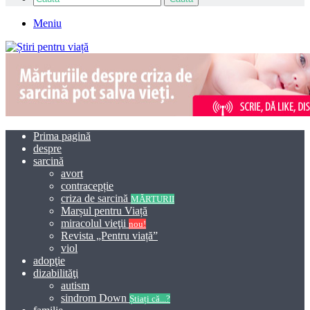
Meniu
Prima pagină
despre
sarcină
avort
contracepție
criza de sarcină
MĂRTURII
Marșul pentru Viață
miracolul vieţii
nou!
Revista „Pentru viață”
viol
adopţie
dizabilităţi
autism
sindrom Down
Știați că...?