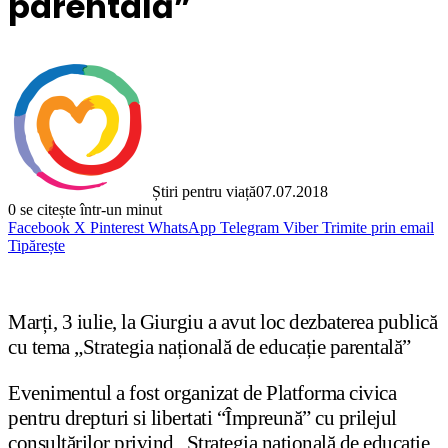
parentală”
Știri pentru viață
07.07.2018
0
se citește într-un minut
Facebook
X
Pinterest
WhatsApp
Telegram
Viber
Trimite prin email
Tipărește
Marți, 3 iulie, la Giurgiu a avut loc dezbaterea publică
cu tema „Strategia națională de educație parentală”
Evenimentul a fost organizat de Platforma civica
pentru drepturi si libertati “Împreună” cu prilejul
consultărilor privind „Strategia națională de educație