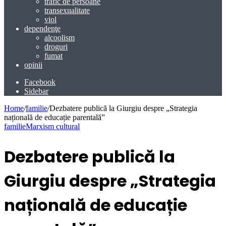
trafic de persoane
transexualitate
viol
dependenţe
alcoolism
droguri
fumat
opinii
Facebook
Sidebar
Home
/
familie
/
Dezbatere publică la Giurgiu despre „Strategia
națională de educație parentală”
familie
Marxism cultural
Dezbatere publică la
Giurgiu despre „Strategia
națională de educație