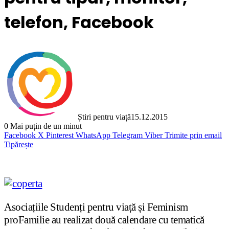
telefon, Facebook
Știri pentru viață
15.12.2015
0
Mai puțin de un minut
Facebook
X
Pinterest
WhatsApp
Telegram
Viber
Trimite prin email
Tipărește
Asociațiile Studenți pentru viață și Feminism
proFamilie au realizat două calendare cu tematică