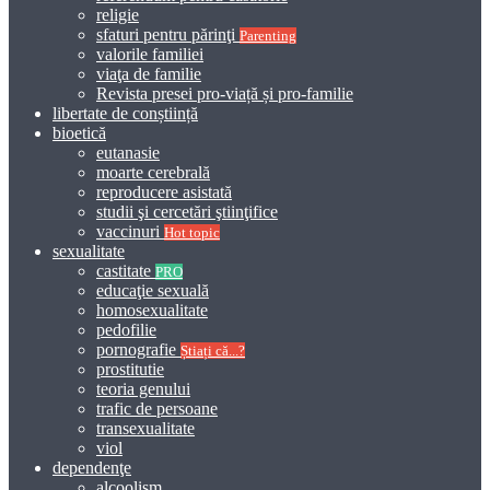
religie
sfaturi pentru părinţi
Parenting
valorile familiei
viaţa de familie
Revista presei pro-viață și pro-familie
libertate de conștiință
bioetică
eutanasie
moarte cerebrală
reproducere asistată
studii şi cercetări ştiinţifice
vaccinuri
Hot topic
sexualitate
castitate
PRO
educaţie sexuală
homosexualitate
pedofilie
pornografie
Știați că...?
prostitutie
teoria genului
trafic de persoane
transexualitate
viol
dependenţe
alcoolism