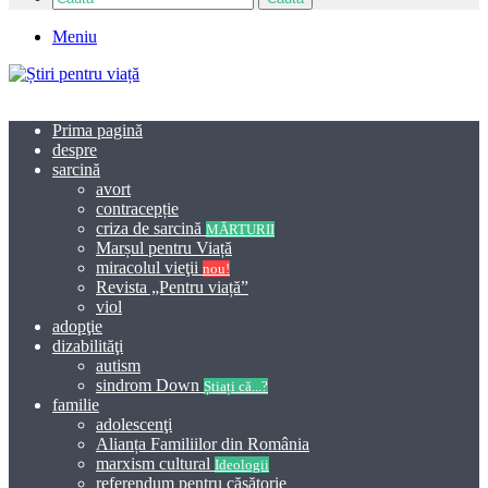
Meniu
Prima pagină
despre
sarcină
avort
contracepție
criza de sarcină
MĂRTURII
Marșul pentru Viață
miracolul vieţii
nou!
Revista „Pentru viață”
viol
adopţie
dizabilităţi
autism
sindrom Down
Știați că...?
familie
adolescenţi
Alianța Familiilor din România
marxism cultural
Ideologii
referendum pentru căsătorie