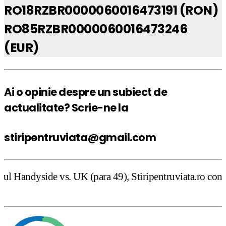
RO18RZBR0000060016473191 (RON)
RO85RZBR0000060016473246
(EUR)
Ai o opinie despre un subiect de
actualitate? Scrie-ne la
stiripentruviata@gmail.com
 UK (para 49), Stiripentruviata.ro consideră că dezbatere