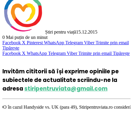
Știri pentru viață
15.12.2015
0
Mai puțin de un minut
Facebook
X
Pinterest
WhatsApp
Telegram
Viber
Trimite prin email
Tipărește
Facebook
X
WhatsApp
Telegram
Viber
Trimite prin email
Tipărește
Invităm cititorii să își exprime opiniile pe
subiectele de actualitate scriindu-ne la
adresa
stiripentruviata@gmail.com
yside vs. UK (para 49), Stiripentruviata.ro consideră că dezbaterea ones