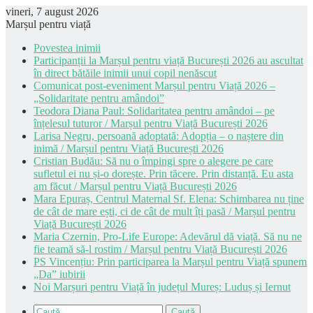
vineri, 7 august 2026
Marșul pentru viață
Povestea inimii
Participanții la Marșul pentru viață București 2026 au ascultat
în direct bătăile inimii unui copil nenăscut
Comunicat post-eveniment Marșul pentru Viață 2026 –
„Solidaritate pentru amândoi”
Teodora Diana Paul: Solidaritatea pentru amândoi – pe
înțelesul tuturor / Marșul pentru Viață București 2026
Larisa Negru, persoană adoptată: Adopția – o naștere din
inimă / Marșul pentru Viață București 2026
Cristian Budău: Să nu o împingi spre o alegere pe care
sufletul ei nu și-o dorește. Prin tăcere. Prin distanță. Eu asta
am făcut / Marșul pentru Viață București 2026
Mara Epuraș, Centrul Maternal Sf. Elena: Schimbarea nu ține
de cât de mare ești, ci de cât de mult îți pasă / Marșul pentru
Viață București 2026
Maria Czernin, Pro-Life Europe: Adevărul dă viață. Să nu ne
fie teamă să-l rostim / Marșul pentru Viață București 2026
PS Vincențiu: Prin participarea la Marșul pentru Viață spunem
„Da” iubirii
Noi Marșuri pentru Viață în județul Mureș: Luduș și Iernut
Caută