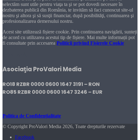
selectăm sunt utile pentru viaţa ta şi se pot dovedi necesare în
dezbaterea publică din România, te invităm să faci cunoscut site-ul
nostru şi altora şi să susţii financiar, după posibilităţi, continuarea şi
profesionalizarea demersului nostru.
Acest site utilizează fișiere cookie. Prin continuarea navigării, sunteți
de acord cu utilizarea acestui tip de fișiere. Mai multe informații pot
fi consultate prin accesarea
Politicii privind Fișierele Cookie
DONEAZĂ!
Asociaţia ProValori Media
RO18 RZBR 0000 0600 1647 3191 – RON
RO85 RZBR 0000 0600 1647 3246 – EUR
Politica de Confidențialitate
© Copyright ProValori Media 2026, Toate drepturile rezervate
Facebook