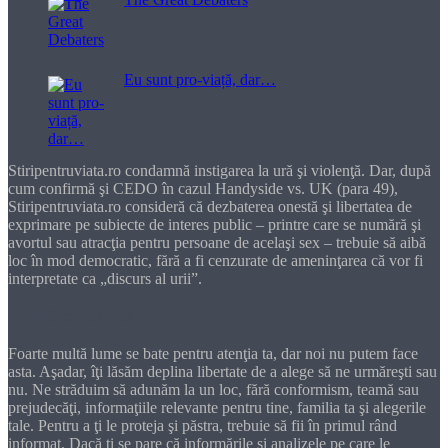
Eu sunt pro-viață, dar…
Stiripentruviata.ro condamnă instigarea la ură şi violenţă. Dar, după
cum confirmă şi CEDO în cazul Handyside vs. UK (para 49),
Stiripentruviata.ro consideră că dezbaterea onestă şi libertatea de
exprimare pe subiecte de interes public – printre care se numără şi
avortul sau atracţia pentru persoane de acelaşi sex – trebuie să aibă
loc în mod democratic, fără a fi cenzurate de ameninţarea că vor fi
interpretate ca „discurs al urii”.
Dragă cititorule
Foarte multă lume se bate pentru atenţia ta, dar noi nu putem face
asta. Aşadar, îţi lăsăm deplina libertate de a alege să ne urmăreşti sau
nu. Ne străduim să adunăm la un loc, fără conformism, teamă sau
prejudecăţi, informaţiile relevante pentru tine, familia ta şi alegerile
tale. Pentru a ţi le proteja şi păstra, trebuie să fii în primul rând
informat. Dacă ţi se pare că informările şi analizele pe care le