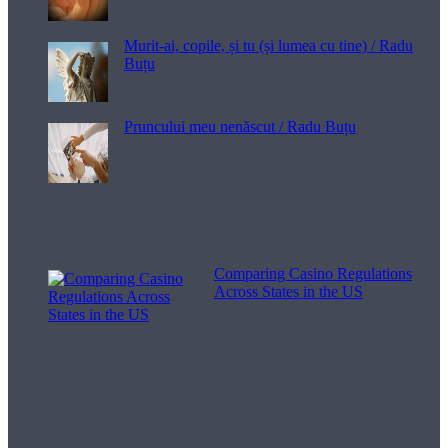
Murit-ai, copile, și tu (și lumea cu tine) / Radu
Buțu
Pruncului meu nenăscut / Radu Buțu
Melodii pentru viață
Comparing Casino Regulations
Across States in the US