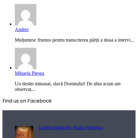
Andrei
Mulțumesc frumos pentru transcrierea părții a doua a intervi...
Mihaela Pleșea
Un destin minunat, slavă Domnului! De abia acum am
observat,...
Find us on Facebook
Poezii pentru viață
Copiii nenăscuți / Radu Voinescu