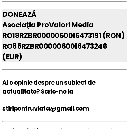
DONEAZĂ
Asociaţia ProValori Media
RO18RZBR0000060016473191 (RON)
RO85RZBR0000060016473246
(EUR)
Ai o opinie despre un subiect de
actualitate? Scrie-ne la
stiripentruviata@gmail.com