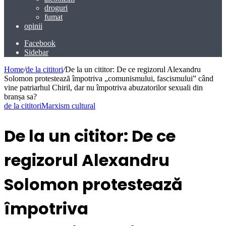
droguri
fumat
opinii
Facebook
Sidebar
Home
/
de la cititori
/
De la un cititor: De ce regizorul Alexandru
Solomon protestează împotriva „comunismului, fascismului” când
vine patriarhul Chiril, dar nu împotriva abuzatorilor sexuali din
branșa sa?
de la cititori
Marxism cultural
De la un cititor: De ce
regizorul Alexandru
Solomon protestează
împotriva