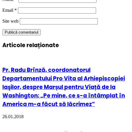
Email
*
Site web
Articole relaționate
Pr. Radu Brînză, coordonatorul
Departamentului Pro Vita al Arhiepiscopiei
Iaşilor, despre Marșul pentru Viață de la
Washington: „Pe mine, ce s-a întâmplat în
America m-a făcut să lăcrimez”
26.01.2018