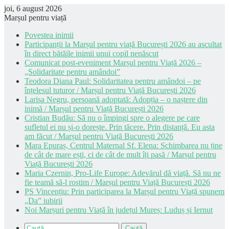
joi, 6 august 2026
Marșul pentru viață
Povestea inimii
Participanții la Marșul pentru viață București 2026 au ascultat
în direct bătăile inimii unui copil nenăscut
Comunicat post-eveniment Marșul pentru Viață 2026 –
„Solidaritate pentru amândoi”
Teodora Diana Paul: Solidaritatea pentru amândoi – pe
înțelesul tuturor / Marșul pentru Viață București 2026
Larisa Negru, persoană adoptată: Adopția – o naștere din
inimă / Marșul pentru Viață București 2026
Cristian Budău: Să nu o împingi spre o alegere pe care
sufletul ei nu și-o dorește. Prin tăcere. Prin distanță. Eu asta
am făcut / Marșul pentru Viață București 2026
Mara Epuraș, Centrul Maternal Sf. Elena: Schimbarea nu ține
de cât de mare ești, ci de cât de mult îți pasă / Marșul pentru
Viață București 2026
Maria Czernin, Pro-Life Europe: Adevărul dă viață. Să nu ne
fie teamă să-l rostim / Marșul pentru Viață București 2026
PS Vincențiu: Prin participarea la Marșul pentru Viață spunem
„Da” iubirii
Noi Marșuri pentru Viață în județul Mureș: Luduș și Iernut
Caută