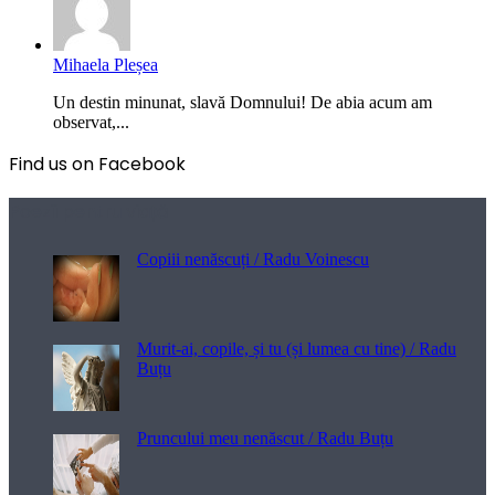
Mihaela Pleșea
Un destin minunat, slavă Domnului! De abia acum am
observat,...
Find us on Facebook
Poezii pentru viață
Copiii nenăscuți / Radu Voinescu
Murit-ai, copile, și tu (și lumea cu tine) / Radu
Buțu
Pruncului meu nenăscut / Radu Buțu