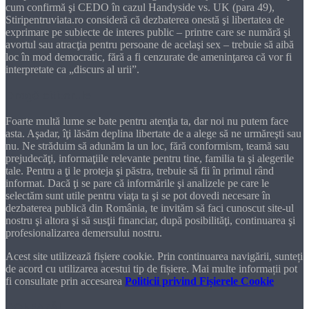
cum confirmă şi CEDO în cazul Handyside vs. UK (para 49),
Stiripentruviata.ro consideră că dezbaterea onestă şi libertatea de
exprimare pe subiecte de interes public – printre care se numără şi
avortul sau atracţia pentru persoane de acelaşi sex – trebuie să aibă
loc în mod democratic, fără a fi cenzurate de ameninţarea că vor fi
interpretate ca „discurs al urii”.
Dragă cititorule
Foarte multă lume se bate pentru atenţia ta, dar noi nu putem face
asta. Aşadar, îţi lăsăm deplina libertate de a alege să ne urmăreşti sau
nu. Ne străduim să adunăm la un loc, fără conformism, teamă sau
prejudecăţi, informaţiile relevante pentru tine, familia ta şi alegerile
tale. Pentru a ţi le proteja şi păstra, trebuie să fii în primul rând
informat. Dacă ţi se pare că informările şi analizele pe care le
selectăm sunt utile pentru viaţa ta şi se pot dovedi necesare în
dezbaterea publică din România, te invităm să faci cunoscut site-ul
nostru şi altora şi să susţii financiar, după posibilităţi, continuarea şi
profesionalizarea demersului nostru.
Acest site utilizează fișiere cookie. Prin continuarea navigării, sunteți
de acord cu utilizarea acestui tip de fișiere. Mai multe informații pot
fi consultate prin accesarea
Politicii privind Fișierele Cookie
DONEAZĂ!