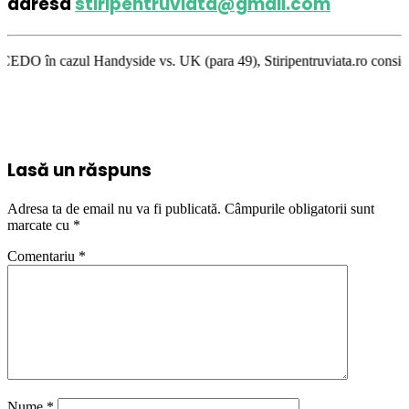
adresa
stiripentruviata@gmail.com
ndyside vs. UK (para 49), Stiripentruviata.ro consideră că dezbaterea on
Lasă un răspuns
Adresa ta de email nu va fi publicată.
Câmpurile obligatorii sunt
marcate cu
*
Comentariu
*
Nume
*