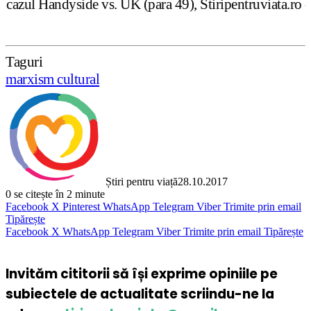
s. UK (para 49), Stiripentruviata.ro consideră că dezbate
Taguri
marxism cultural
Știri pentru viață
28.10.2017
0
se citește în 2 minute
Facebook
X
Pinterest
WhatsApp
Telegram
Viber
Trimite prin email
Tipărește
Facebook
X
WhatsApp
Telegram
Viber
Trimite prin email
Tipărește
Invităm cititorii să își exprime opiniile pe
subiectele de actualitate scriindu-ne la