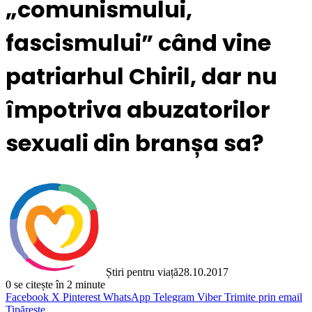
„comunismului,
fascismului” când vine
patriarhul Chiril, dar nu
împotriva abuzatorilor
sexuali din branșa sa?
Știri pentru viață
28.10.2017
0
se citește în 2 minute
Facebook
X
Pinterest
WhatsApp
Telegram
Viber
Trimite prin email
Tipărește