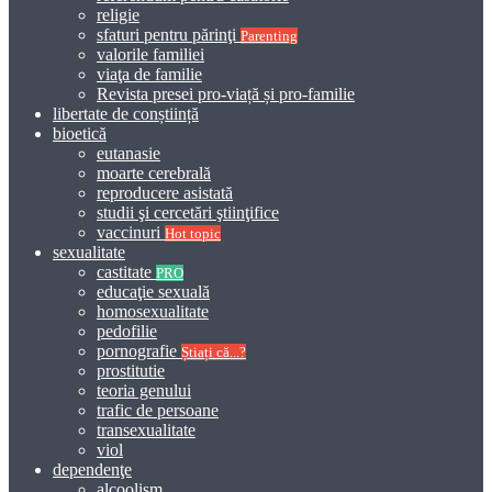
religie
sfaturi pentru părinţi
Parenting
valorile familiei
viaţa de familie
Revista presei pro-viață și pro-familie
libertate de conștiință
bioetică
eutanasie
moarte cerebrală
reproducere asistată
studii şi cercetări ştiinţifice
vaccinuri
Hot topic
sexualitate
castitate
PRO
educaţie sexuală
homosexualitate
pedofilie
pornografie
Știați că...?
prostitutie
teoria genului
trafic de persoane
transexualitate
viol
dependenţe
alcoolism