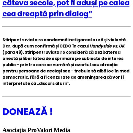
câteva secole, pot fi aduși pe calea
cea dreaptă prin dialog”
Stiripentruviata.ro condamnă instigarea la ură și violență.
Dar, după cum confirmă și CEDO în cazul
Handyside vs. UK
(para 49), Stiripentruviata.ro consideră că dezbaterea
onestă și libertatea de exprimare pe subiecte de interes
public – printre care se numără și avortul sau atracția
pentru persoane de același sex – trebuie să aibă loc în mod
democratic, fără a fi cenzurate de amenințarea că vor fi
interpretate ca „discurs al urii”.
DONEAZĂ !
Asociația ProValori Media