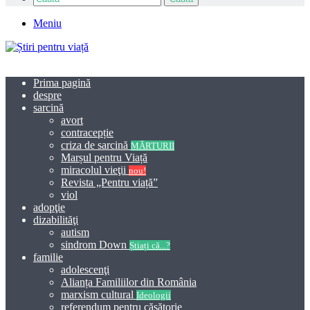
Meniu
Prima pagină
despre
sarcină
avort
contracepție
criza de sarcină
MĂRTURII
Marșul pentru Viață
miracolul vieţii
nou!
Revista „Pentru viață”
viol
adopţie
dizabilităţi
autism
sindrom Down
Știați că...?
familie
adolescenţi
Alianța Familiilor din România
marxism cultural
Ideologii
referendum pentru căsătorie