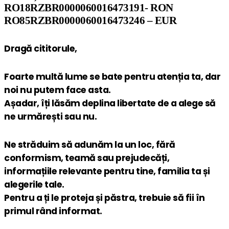
RO18RZBR0000060016473191- RON
RO85RZBR0000060016473246 – EUR
Dragă cititorule,
Foarte multă lume se bate pentru atenția ta, dar
noi nu putem face asta.
Așadar, îți lăsăm deplina libertate de a alege să
ne urmărești sau nu.
Ne străduim să adunăm la un loc, fără
conformism, teamă sau prejudecăți,
informațiile relevante pentru tine, familia ta și
alegerile tale.
Pentru a ți le proteja și păstra, trebuie să fii în
primul rând informat.