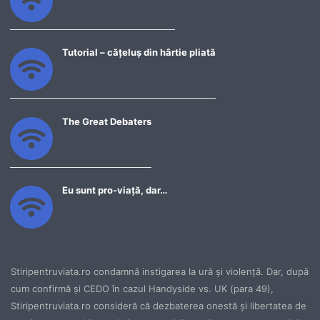
Tutorial – cățeluș din hârtie pliată
The Great Debaters
Eu sunt pro-viață, dar…
Stiripentruviata.ro condamnă instigarea la ură şi violenţă. Dar, după
cum confirmă şi CEDO în cazul Handyside vs. UK (para 49),
Stiripentruviata.ro consideră că dezbaterea onestă şi libertatea de