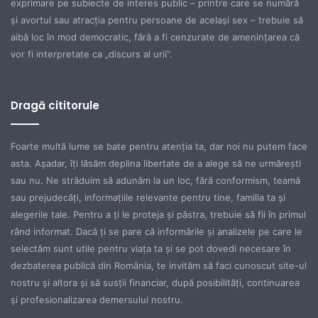
exprimare pe subiecte de interes public – printre care se numără
şi avortul sau atracţia pentru persoane de acelaşi sex – trebuie să
aibă loc în mod democratic, fără a fi cenzurate de ameninţarea că
vor fi interpretate ca „discurs al urii”.
Dragă cititorule
Foarte multă lume se bate pentru atenţia ta, dar noi nu putem face
asta. Aşadar, îţi lăsăm deplina libertate de a alege să ne urmăreşti
sau nu. Ne străduim să adunăm la un loc, fără conformism, teamă
sau prejudecăţi, informaţiile relevante pentru tine, familia ta şi
alegerile tale. Pentru a ţi le proteja şi păstra, trebuie să fii în primul
rând informat. Dacă ţi se pare că informările şi analizele pe care le
selectăm sunt utile pentru viaţa ta şi se pot dovedi necesare în
dezbaterea publică din România, te invităm să faci cunoscut site-ul
nostru şi altora şi să susţii financiar, după posibilităţi, continuarea
şi profesionalizarea demersului nostru.