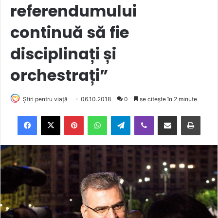
referendumului
continuă să fie
disciplinați și
orchestrați”
Știri pentru viață
06.10.2018
0
se citește în 2 minute
Facebook
X
Pinterest
WhatsApp
Telegram
Viber
Trimite prin email
Tipărește