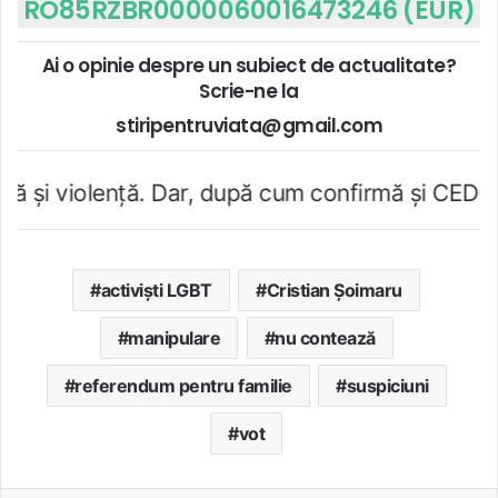
RO85RZBR0000060016473246 (EUR)
Ai o opinie despre un subiect de actualitate?
Scrie-ne la
stiripentruviata@gmail.com
ă. Dar, după cum confirmă şi CEDO în cazul Handy
activiști LGBT
Cristian Șoimaru
manipulare
nu contează
referendum pentru familie
suspiciuni
vot