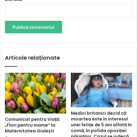
Articole relaționate
Medici britanici decid că
moartea este în interesul
Comunicat pentru Viață:
unei fetițe de 5 ani aflată în
„Flori pentru mame” la
comă, în pofida opoziției
Maternitatea Giulești
părinților. Cazul se judecă