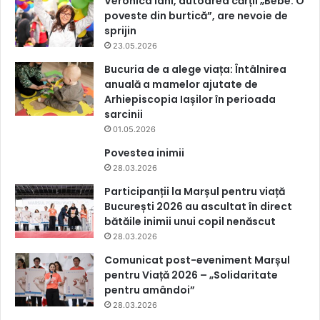
Veronica Iani, autoarea cărții „Bebe. O
poveste din burtică”, are nevoie de
sprijin
23.05.2026
Bucuria de a alege viața: Întâlnirea
anuală a mamelor ajutate de
Arhiepiscopia Iașilor în perioada
sarcinii
01.05.2026
Povestea inimii
28.03.2026
Participanții la Marșul pentru viață
București 2026 au ascultat în direct
bătăile inimii unui copil nenăscut
28.03.2026
Comunicat post-eveniment Marșul
pentru Viață 2026 – „Solidaritate
pentru amândoi”
28.03.2026