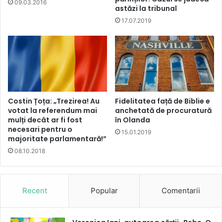
09.03.2016
astăzi la tribunal
17.07.2019
Costin Țoța: „Trezirea! Au
Fidelitatea față de Biblie e
votat la referendum mai
anchetată de procuratură
mulți decât ar fi fost
în Olanda
necesari pentru o
15.01.2019
majoritate parlamentară!”
08.10.2018
Recent
Popular
Comentarii